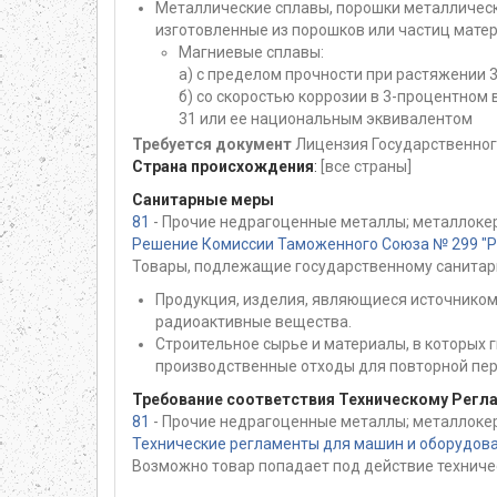
Металлические сплавы, порошки металлическ
изготовленные из порошков или частиц матери
Магниевые сплавы:
а) с пределом прочности при растяжении 
б) со скоростью коррозии в 3-процентном
31 или ее национальным эквивалентом
Требуется документ
Лицензия Государственног
Страна происхождения
:
[все страны]
Санитарные меры
81
- Прочие недрагоценные металлы; металлокер
Решение Комиссии Таможенного Союза № 299 "Раз
Товары, подлежащие государственному санитар
Продукция, изделия, являющиеся источником
радиоактивные вещества.
Строительное сырье и материалы, в которых
производственные отходы для повторной пер
Требование соответствия Техническому Регл
81
- Прочие недрагоценные металлы; металлокер
Технические регламенты для машин и оборудов
Возможно товар попадает под действие техниче