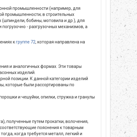
ионной промышленности (например, для
ной промышленности; в строительных
(шпиндели, бобины, мотовила и др.), для
 погрузочно - разгрузочных механизмов, а
жениях к
группе 72
, которая направлена на
ечения и аналогичных формах. Эти товары
фасонных изделий.
арной позиции. К данной категории изделий
улы, которые были рассортированы по
 порошки и чешуйки, опилки, стружка и гранулы
га), полученные путем прокатки, волочения,
см. соответствующие пояснения к товарным
огда, когда требуется металл, легкий и