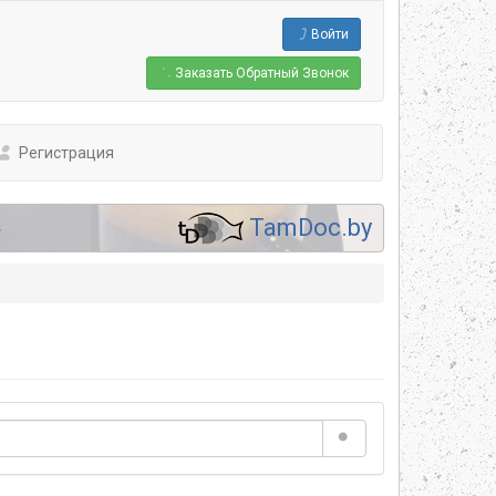
Войти
Заказать
Обратный Звонок
Регистрация
.
TamDoc.by