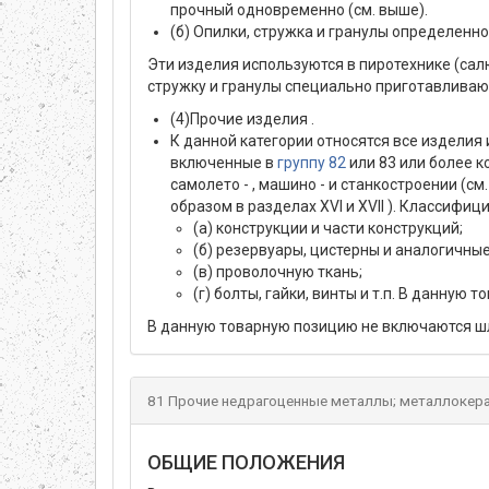
прочный одновременно (см. выше).
(б) Опилки, стружка и гранулы определенно
Эти изделия используются в пиротехнике (салю
стружку и гранулы специально приготавливают
(4)
Прочие изделия .
К данной категории относятся все изделия 
включенные в
группу 82
или 83 или более 
самолето - , машино - и станкостроении (с
образом в разделах XVI и XVII ). Классифи
(а) конструкции и части конструкций;
(б) резервуары, цистерны и аналогичны
(в) проволочную ткань;
(г) болты, гайки, винты и т.п. В данну
В данную товарную позицию не включаются шл
81 Прочие недрагоценные металлы; металлокерам
ОБЩИЕ ПОЛОЖЕНИЯ