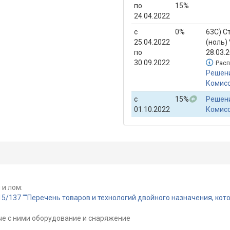
по
15%
24.04.2022
с
0%
63С) С
25.04.2022
(ноль)
по
28.03.
30.09.2022
Расп
Решени
Комисс
с
15%
Решени
01.10.2022
Комисс
 и лом:
5/137 ""Перечень товаров и технологий двойного назначения, кот
ые с ними оборудование и снаряжение