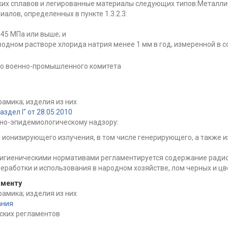
их сплавов и легированные материалы следующих типов:Металли
алов, определенных в пункте 1.3.2.3:
345 МПа или выше; и
 водном растворе хлорида натрия менее 1 мм в год, измеренной в 
о военно-промышленного комитета
амика; изделия из них
дел I" от 28.05.2010
но-эпидемиологическому надзору:
 ионизирующего излучения, в том числе генерирующего, а также 
 гигиеническими нормативами регламентируется содержание радио
еработки и использования в народном хозяйстве, лом черных и цв
аменту
амика; изделия из них
ания
ских регламентов