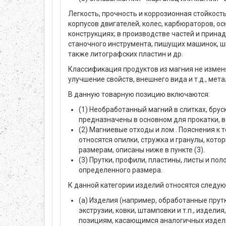
Легкость, прочность и коррозионная стойкос
корпусов двигателей, колес, карбюраторов, о
конструкциях; в производстве частей и принад
станочного инструмента, пишущих машинок, шв
также литографских пластин и др.
Классификация продуктов из магния не изменя
улучшение свойств, внешнего вида и т.д., мета
В данную товарную позицию включаются:
(1) Необработанный магний в слитках, брус
предназначены в основном для прокатки, в
(2) Магниевые отходы и лом . Пояснения к
относятся опилки, стружка и гранулы, кот
размерам, описаны ниже в пункте (3).
(3) Прутки, профили, пластины, листы и пол
определенного размера.
К данной категории изделий относятся следу
(а) Изделия (например, обработанные прутк
экструзии, ковки, штамповки и т.п., издели
позициям, касающимся аналогичных изделий