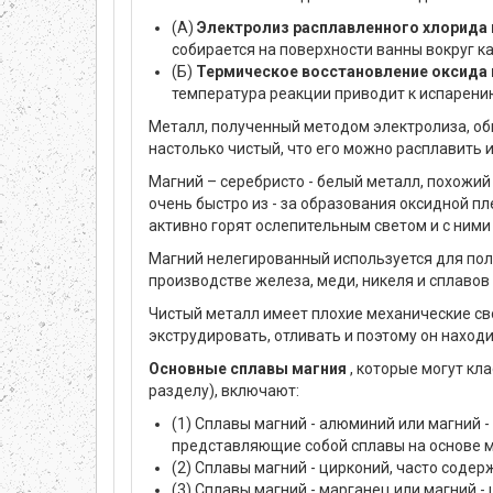
(А)
Электролиз расплавленного хлорида
собирается на поверхности ванны вокруг кат
(Б)
Термическое восстановление оксида
температура реакции приводит к испарени
Металл, полученный методом электролиза, об
настолько чистый, что его можно расплавить и
Магний – серебристо - белый металл, похожий
очень быстро из - за образования оксидной пл
активно горят ослепительным светом и с ними
Магний нелегированный используется для полу
производстве железа, меди, никеля и сплавов н
Чистый металл имеет плохие механические сво
экструдировать, отливать и поэтому он наход
Основные сплавы магния
, которые могут кл
разделу), включают:
(1) Сплавы магний - алюминий или магний -
представляющие собой сплавы на основе м
(2) Сплавы магний - цирконий, часто соде
(3) Сплавы магний - марганец или магний - 