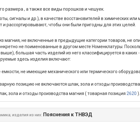
го размера , а также все виды порошков и чешуек.
ты, сигналы и др.), в качестве восстановителей в химических или 
 и рассортировывают, чтобы они были пригодны для этих целей.
из магния, не включенные в предыдущие категории товаров, не опи
конкретно не поименованные в другом месте Номенклатуры. Поскол
м. выше), большая часть изделий из него классифицируется в каких
цируемые здесь изделия включают:
е емкости, не имеющие механического или термического оборудова
ю товарную позицию не включаются шлак, зола и отходы производств
ак, зола и отходы производства магния ( товарная позиция
2620
).
Пояснения к ТНВЭД
ика; изделия из них: