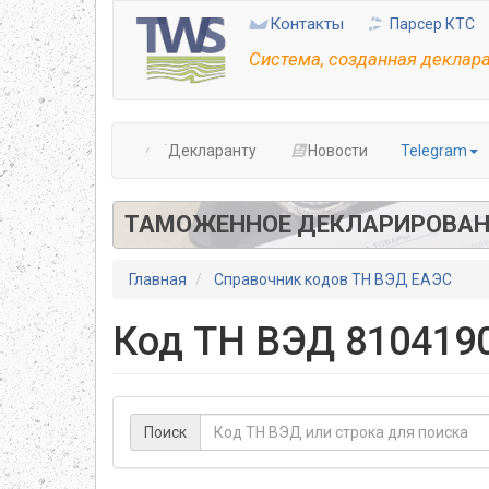
Перейти
Контакты
Парсер КТС
к
основному
Система, созданная деклар
содержанию
Декларанту
Новости
Telegram
ТАМОЖЕННОЕ ДЕКЛАРИРОВАН
Главная
Справочник кодов ТН ВЭД ЕАЭС
Код ТН ВЭД 8104190
Поиск