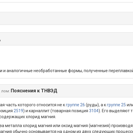
Д
ки и аналогичные необработанные формы, полученные переплавко
Пояснения к ТНВЭД
 лом:
я часть которого относится не к
группе 26
(руды), а к
группе 25
или
позиция
2519
) и карналлит (товарная позиция
3104
). Его выделяют 
, содержащих хлорид магния.
а металла хлорид магния или оксид магния (магнезия) производя
агния обычно основывается на одном из двух следующих процесс