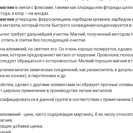
 магния
в смеси с флюсами, такими как хлориды или фториды щел
ода, а хлор – на анодах.
 магния
углеродом, ферросилицием, карбидом кремния, карбидом к
ю металла, который после быстрого охлаждения конденсируется в 
ычно требует дальнейшей очистки. Магний, полученный методом 
 отлить в слитки без последующей очистки.
 на алюминий, но светлее его. Он очень хорошо полируется, однак
енки, которая предохраняет металл от коррозии. Проволока, полос
 следует обращаться с осторожностью. Мелкий порошок магния в 
чения многих химических соединений, как раскислитель и десуль
а их основе), в пиротехнике и др.
йства, однако с другими элементами он образует прочные сплавы
ит широкое применение в производстве легких металлов.
ассифицироваться в данной группе в соответствии с примечанием 
 алюминий - цинк, часто содержащие марганец. К их числу относятс
агния.
ржащие добавки цинка.
церий.