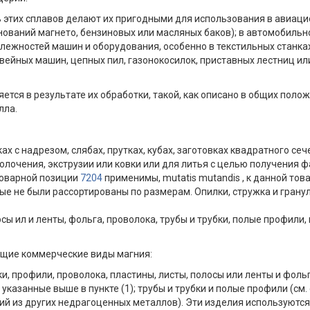
ть этих сплавов делают их пригодными для использования в авиац
снований магнето, бензиновых или масляных баков); в автомобиль
лежностей машин и оборудования, особенно в текстильных станках 
ейных машин, цепных пил, газонокосилок, приставных лестниц или
ется в результате их обработки, такой, как описано в общих поло
лла.
ках с надрезом, слябах, прутках, кубах, заготовках квадратного с
олочения, экструзии или ковки или для литья с целью получения 
 товарной позиции
7204
применимы, mutatis mutandis , к данной тов
орые не были рассортированы по размерам. Опилки, стружка и гран
осы ил и ленты, фольга, проволока, трубы и трубки, полые профили,
ющие коммерческие виды магния:
и, профили, проволока, пластины, листы, полосы или ленты и фоль
я, указанные выше в пункте (1); трубы и трубки и полые профили (
 из других недрагоценных металлов). Эти изделия используются т