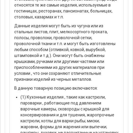
относятся те же самые изделия, используемые в
гостиницах, ресторанах, пансионатах, больницах,
столовых, казармах и т.п.
Данные изделия могут быть из чугуна или из
стальных листов, плит, мелкосортного проката,
полосы, проволоки, проволочной сетки,
проволочной ткани и т.п. и могут быть изготовлены
любым способом (отливкой, ковкой, вырубкой,
штамповкой и т.д.). Они могут быть снабжены
крышками, ручками или другими частями или
приспособлениями из других материалов при
условии , что они сохраняют отличительные
признаки изделий из черных металлов.
В данную товарную позицию включаются:
(1) Кухонные изделия , такие как кастрюли,
пароварки , работающие под давлением
варочные камеры, сковороды с крышкой для
консервирования и для тушения, жаропрочные
кастрюли, котлы для варки рыбы; миски;
жаровни, формы для жарения или выпечки;
рашперы, духовки, не рассчитанные на установку