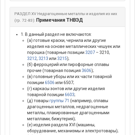
РАЗДЕЛ XV Недрагоценные металлы и изделия из них
Примечания ТНВЭД
(гр. 72-83):
1. В данный раздел не включаются:
(а) готовые краски, чернила или другие
изделия на основе металлических чешуек или
порошка (товарные позиции
3207
– 3210,
3212
,
3213
или
3215
);
(б) ферроцерий или пирофорные сплавы
прочие (товарная позиция
3606
);
(в) головные уборы или их части товарной
позиции
6506
или 6507;
(г) каркасы зонтов или другие изделия
товарной позиции
6603
;
(д) товары
группы 71
(например, сплавы
драгоценных металлов, недрагоценные
металлы, плакированные драгоценными
металлами, бижутерия);
(е) изделия раздела XVI (машины,
оборудование, механизмы и электротовары);