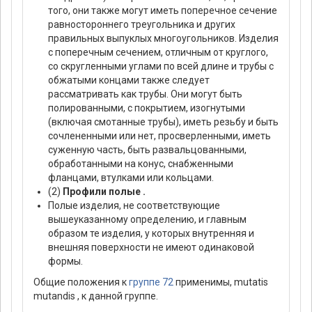
того, они также могут иметь поперечное сечение
равностороннего треугольника и других
правильных выпуклых многоугольников. Изделия
с поперечным сечением, отличным от круглого,
со скругленными углами по всей длине и трубы с
обжатыми концами также следует
рассматривать как трубы. Они могут быть
полированными, с покрытием, изогнутыми
(включая смотанные трубы), иметь резьбу и быть
сочлененными или нет, просверленными, иметь
суженную часть, быть развальцованными,
обработанными на конус, снабженными
фланцами, втулками или кольцами.
(2)
Профили полые .
Полые изделия, не соответствующие
вышеуказанному определению, и главным
образом те изделия, у которых внутренняя и
внешняя поверхности не имеют одинаковой
формы.
Общие положения к
группе 72
применимы, mutatis
mutandis , к данной группе.