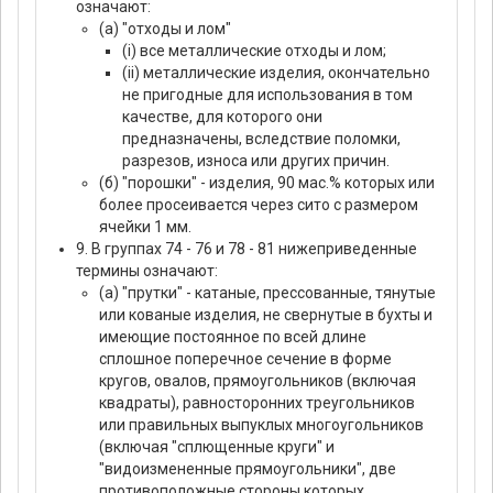
означают:
(а) "отходы и лом"
(i) все металлические отходы и лом;
(ii) металлические изделия, окончательно
не пригодные для использования в том
качестве, для которого они
предназначены, вследствие поломки,
разрезов, износа или других причин.
(б) "порошки" - изделия, 90 мас.% которых или
более просеивается через сито с размером
ячейки 1 мм.
9. В группах 74 - 76 и 78 - 81 нижеприведенные
термины означают:
(а) "прутки" - катаные, прессованные, тянутые
или кованые изделия, не свернутые в бухты и
имеющие постоянное по всей длине
сплошное поперечное сечение в форме
кругов, овалов, прямоугольников (включая
квадраты), равносторонних треугольников
или правильных выпуклых многоугольников
(включая "сплющенные круги" и
"видоизмененные прямоугольники", две
противоположные стороны которых