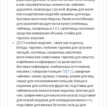
в них нагревательных элементов; чайники;
дуршлаги; сковороды с ручкой; формы для желе
или кондитерских изделий; кувшины для воды;
бытовые молочные бидоны; банки и контейнеры
для хранения продуктов на кухне (хлебницы,
чайницы, сахарницы и т.п.); салатницы; кухонные
средства измерения объема; стойки для
тарелок, воронки.
(2) Столовые изделия , такие как подносы,
блюда, тарелки, глубокие тарелки для супа или
овощей, соусницы; сахарницы, масленки;
молочники или сливочники; тарелки для закусок;
кофейники и кофеварки ( не включаются
бытовые кофеварки, снабженные источником
нагрева ( товарная позиция
7321
) ), заварные
чайники; чашки, кружки, стаканы; рюмки для яиц,
чашки для ополаскивания пальцев; блюда и
корзинки для хлеба или фруктов; подставки для
чайников или аналогичные изделия; ситечки для
чая, графинчики для масла или уксуса; подставки
для ножей; ведерки для охлаждения вина и т.п.,
подставки для винных бутылок; кольца для