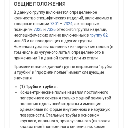
ОБЩИЕ ПОЛОЖЕНИЯ
В данную группу включается определенное
количество специфических изделий, включаемых в
товарные позиции
7301
–
7324
, а к товарным
позициям
7325
и
7326
относится группа изделий,
неспецифических или не включенных в
группу 82
или 83 и не попадающих в другие группы
Номенклатуры, выполненных из черных металлов (в
том числе из чугунного литья, определенного в
примечании 1 к данной группе) или из стали.
Применительно к данной группе выражения "трубы
и трубки" и "профили полые" имеют следующие
значения:
(1)
Трубы и трубки .
Концентрические полые изделия постоянного
поперечного сечения только с одной замкнутой
полостью вдоль всей их длины и имеющие
одинаковые по форме внутреннюю и наружную
поверхности. Стальные трубы в основном
круглого, овального, прямоугольного (включая
квадратное) поперечного сечения, но, кроме