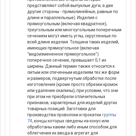
представляют собой выпуклые дуги, а две
другие стороны - прямолинейные, равные по
длине и параллельные). Изделия с
прямоугольным (включая квадратное),
треугольным или многоугольным поперечным
сечением могут иметь углы, скругленные по
всей длине изделия. Толщина таких изделий,
имеющих прямоугольное (включая
"видоизмененное прямоугольное")
поперечное сечение, превышает 0,1 их
ширины. Данный термин также относится к
литым или спеченным изделиям тех же форм
и размеров, подвергнутым обработке после
изготовления (кроме просто обрезки кромок
или удаления окалины), при условии, что они
при этом не приобрели отличительных
признаков, характерных для изделий других
товарных позиций. Заготовки для
производства проволоки и прокатки
группы
74
, концы которых сведены на конус или
обработаны каким-либо иным способом для
облегчения их ввода в агрегат для