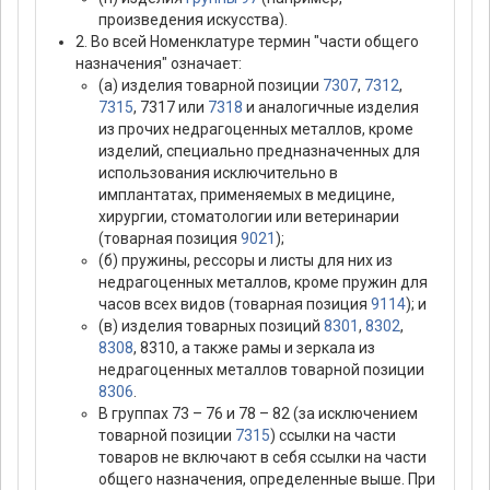
произведения искусства).
2. Во всей Номенклатуре термин "части общего
назначения" означает:
(а) изделия товарной позиции
7307
,
7312
,
7315
, 7317 или
7318
и аналогичные изделия
из прочих недрагоценных металлов, кроме
изделий, специально предназначенных для
использования исключительно в
имплантатах, применяемых в медицине,
хирургии, стоматологии или ветеринарии
(товарная позиция
9021
);
(б) пружины, рессоры и листы для них из
недрагоценных металлов, кроме пружин для
часов всех видов (товарная позиция
9114
); и
(в) изделия товарных позиций
8301
,
8302
,
8308
, 8310, а также рамы и зеркала из
недрагоценных металлов товарной позиции
8306
.
В группах 73 – 76 и 78 – 82 (за исключением
товарной позиции
7315
) ссылки на части
товаров не включают в себя ссылки на части
общего назначения, определенные выше. При