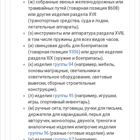
(ж) собранные звенья железнодорожных или
трамвайных путей (товарная позиция 8608)
или другие изделия раздела XVII
(транспортные средства, суда и лодки,
летательные аппараты);
(з) инструменты или аппаратура раздела XVIII,
в том числе пружины для всех видов часов;
(и) свинцовая дробь для боеприпасов
(товарная позиция
9306
) или другие изделия
раздела XIX (оружие и боеприпасы);
(к) изделия
группы 94
(например, мебель,
основы матрацные, светильники и
осветительное оборудование, световые
вывески, сборные строительные
конструкции);
(л) изделия
группы 95
(например, игрушки,
игры, спортивный инвентарь);
(м) ручные сита, пуговицы, ручки для письма,
держатели для карандашей, перья для
авторучек, моноопоры, двуноги, треноги и
аналогичные изделия илипрочие изделия
группы 96
(разные готовые изделия); или
(н) изделия
группы 97
(например,