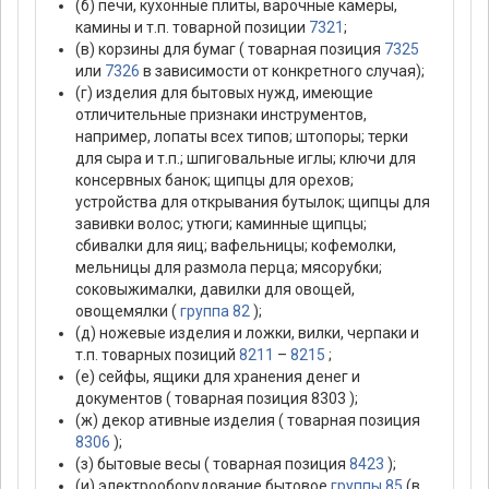
(б) печи, кухонные плиты, варочные камеры,
камины и т.п. товарной позиции
7321
;
(в) корзины для бумаг ( товарная позиция
7325
или
7326
в зависимости от конкретного случая);
(г) изделия для бытовых нужд, имеющие
отличительные признаки инструментов,
например, лопаты всех типов; штопоры; терки
для сыра и т.п.; шпиговальные иглы; ключи для
консервных банок; щипцы для орехов;
устройства для открывания бутылок; щипцы для
завивки волос; утюги; каминные щипцы;
сбивалки для яиц; вафельницы; кофемолки,
мельницы для размола перца; мясорубки;
соковыжималки, давилки для овощей,
овощемялки (
группа 82
);
(д) ножевые изделия и ложки, вилки, черпаки и
т.п. товарных позиций
8211
–
8215
;
(е) сейфы, ящики для хранения денег и
документов ( товарная позиция 8303 );
(ж) декор ативные изделия ( товарная позиция
8306
);
(з) бытовые весы ( товарная позиция
8423
);
(и) электрооборудование бытовое
группы 85
(в