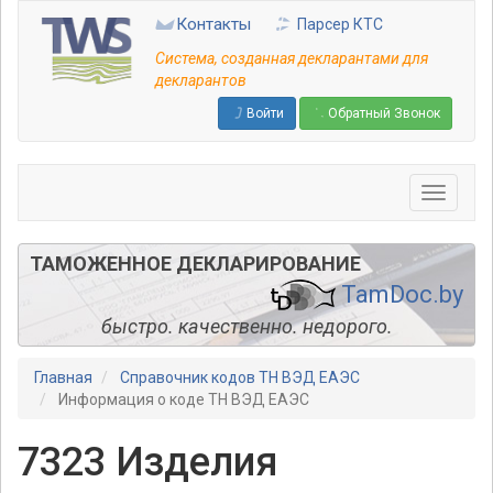
Перейти
Контакты
Парсер КТС
к
основному
Система, созданная декларантами для
содержанию
декларантов
Войти
Обратный Звонок
ТАМОЖЕННОЕ ДЕКЛАРИРОВАНИЕ
TamDoc.by
быстро. качественно. недорого.
Главная
Справочник кодов ТН ВЭД ЕАЭС
Информация о коде ТН ВЭД ЕАЭС
7323 Изделия