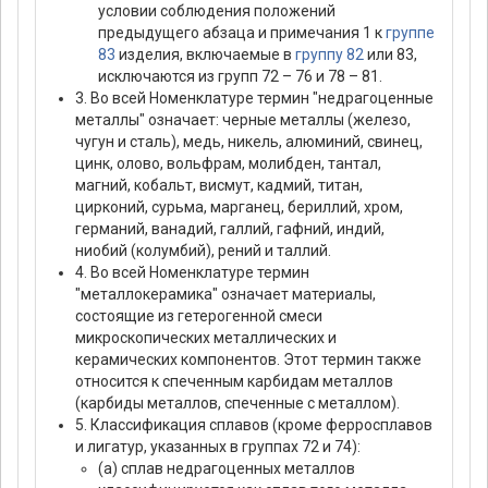
условии соблюдения положений
предыдущего абзаца и примечания 1 к
группе
83
изделия, включаемые в
группу 82
или 83,
исключаются из групп 72 – 76 и 78 – 81.
3. Во всей Номенклатуре термин "недрагоценные
металлы" означает: черные металлы (железо,
чугун и сталь), медь, никель, алюминий, свинец,
цинк, олово, вольфрам, молибден, тантал,
магний, кобальт, висмут, кадмий, титан,
цирконий, сурьма, марганец, бериллий, хром,
германий, ванадий, галлий, гафний, индий,
ниобий (колумбий), рений и таллий.
4. Во всей Номенклатуре термин
"металлокерамика" означает материалы,
состоящие из гетерогенной смеси
микроскопических металлических и
керамических компонентов. Этот термин также
относится к спеченным карбидам металлов
(карбиды металлов, спеченные с металлом).
5. Классификация сплавов (кроме ферросплавов
и лигатур, указанных в группах 72 и 74):
(а) сплав недрагоценных металлов