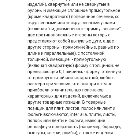
изделий), свернутые или не свернутые в
рулоны и имеющие сплошное прямоугольное
(кроме квадратного) поперечное сечение, со
скругленными или нескругленными углами
(включая "видоизмененные прямоугольники",
две противоположные стороны которых
представляют собой выпуклые дуги, а две
другие стороны - прямолинейные, равные по
длине и параллельные), с постоянной
толщиной, имеющие: - прямоугольную
(включая квадратную) форму с толщиной, не
превышающей 0,1 ширины; - форму, отличную
от прямоугольной или квадратной, любого
размера при условии, что они при этом не
приобрели отличительных признаков,
характерных для изделий, включаемых в
другие товарные позиции. В товарные
позиции для плит, листов, полос или лент и
фольги включаются, inter alia, плиты, листы,
полосы или ленты и фольга, имеющие
рельефную поверхность (например, борозды,
выступы, клетки, ромбы), а также изделия