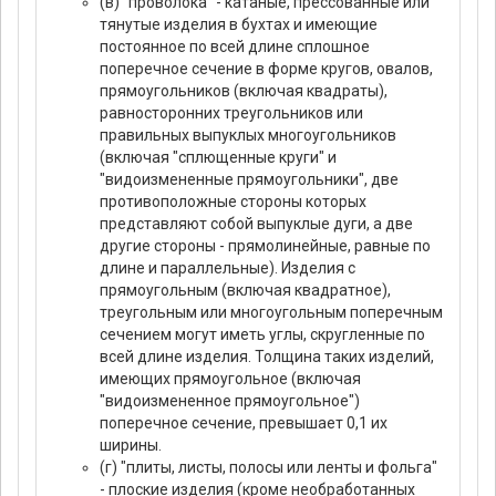
(в) "проволока" - катаные, прессованные или
тянутые изделия в бухтах и имеющие
постоянное по всей длине сплошное
поперечное сечение в форме кругов, овалов,
прямоугольников (включая квадраты),
равносторонних треугольников или
правильных выпуклых многоугольников
(включая "сплющенные круги" и
"видоизмененные прямоугольники", две
противоположные стороны которых
представляют собой выпуклые дуги, а две
другие стороны - прямолинейные, равные по
длине и параллельные). Изделия с
прямоугольным (включая квадратное),
треугольным или многоугольным поперечным
сечением могут иметь углы, скругленные по
всей длине изделия. Толщина таких изделий,
имеющих прямоугольное (включая
"видоизмененное прямоугольное")
поперечное сечение, превышает 0,1 их
ширины.
(г) "плиты, листы, полосы или ленты и фольга"
- плоские изделия (кроме необработанных