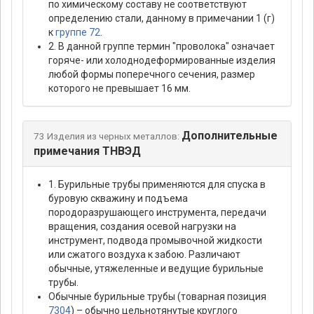
по химическому составу не соответствуют
определению стали, данному в примечании 1 (г)
к
группе 72
.
2. В данной группе термин "проволока" означает
горяче- или холоднодеформированные изделия
любой формы поперечного сечения, размер
которого не превышает 16 мм.
Дополнительные
73 Изделия из черных металлов:
примечания ТНВЭД
1. Бурильные трубы применяются для спуска в
буровую скважину и подъема
породоразрушающего инструмента, передачи
вращения, создания осевой нагрузки на
инструмент, подвода промывочной жидкости
или сжатого воздуха к забою. Различают
обычные, утяжеленные и ведущие бурильные
трубы.
Обычные бурильные трубы (товарная позиция
7304
) – обычно цельнотянутые круглого