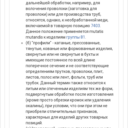
дальнейшей обработки, например, для
волочения проволоки (заготовка для
проволоки) или для производства труб,
относятся, однако, к необработанной меди,
включаемой в товарную позицию
7403
.
Данное положение применяется mutatis
mutandis к изделиям
группы 81
.
(б) "профили" - катаные, прессованные,
тянутые, кованые или формованные изделия,
свернутые или не свернутые в бухты и
имеющие постоянное по всей длине
поперечное сечение и не соответствующие
определениям прутков, проволоки, плит,
листов, полос или лент, фольги, труб или
трубок. Данный термин также относится к
литым или спеченным изделиям тех же форм,
подвергнутым обработке после изготовления
(кроме просто обрезки кромок или удаления
окалины), при условии, что они при этом не
приобрели отличительных признаков,
характерных для изделий других товарных
позиций.