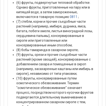
(6) фрукты, подвергнутые тепловой обработке.
Однако фрукты, приготовленные на пару или в
кипящей воде, а затем замороженные,
включаются в товарную позицию
0811
;
(7) стебли, корни и прочие съедобные части
растений (например, имбиря, дудника, ямса,
батата, побеги хмеля, листья виноградной лозы,
сердцевина пальмы), консервированные в
сиропе или приготовленные или
консервированные иным способом;
(8) бобы тамаринда в сахарном сиропе;
(9) фрукты, орехи и прочие съедобные части
растений (кроме овощей), консервированные с
добавлением сахара и помещенные в сироп
(например, засахаренные каштаны или имбирь в
сиропе), независимо от типа упаковки;
(10) фрукты, консервированные путем
осмотического обезвоживания. Термин
"осмотическое обезвоживание" означает
процесс, посредством которого кусочки фруктов
подвергаются длительному вымачиванию в
концентрированном сахарном сиропе с тем,