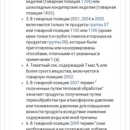
изделий (товарная позиция
1704
) или
шоколадные кондитерские изделия (товарная
позиция
1806
).
3. В товарные позиции
2001
,
2004
и
2005
включаются только те продукты
группы 07
или товарной позиции
1105
или
1106
(кроме
муки тонкого и грубого помола и порошка из
продуктов
группы 08
), которые были
приготовлены или консервированы
способами, отличными от указанных в
примечании 1 (а).
4. Томатный сок, содержащий 7 мас.% или
более сухого вещества, включается в
товарную позицию
2002
.
5. В товарной позиции
2007
термин "
полученные путем тепловой обработки"
означает продукты, полученные путем
термообработки при атмосферном давлении
или пониженном давлении для повышения
вязкости продукта вследствие снижения
содержания воды или иной причины.
6. В товарной позиции
2009
термин "соки
несброженные и не содержащие добавок