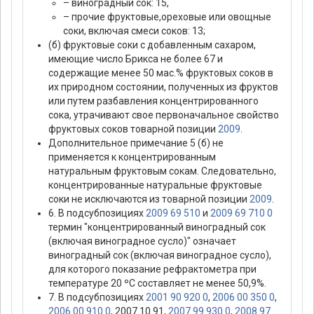
– виноградный сок: 15,
– прочие фруктовые,ореховые или овощные
соки, включая смеси соков: 13;
(б) фруктовые соки с добавленным сахаром,
имеющие число Брикса не более 67 и
содержащие менее 50 мас.% фруктовых соков в
их природном состоянии, полученных из фруктов
или путем разбавления концентрированного
сока, утрачивают свое первоначальное свойство
фруктовых соков товарной позиции
2009
.
Дополнительное примечание 5 (б) не
применяется к концентрированным
натуральным фруктовым сокам. Следовательно,
концентрированные натуральные фруктовые
соки не исключаются из товарной позиции
2009
.
6. В подсубпозициях
2009 69 510
и
2009 69 710 0
термин "концентрированный виноградный сок
(включая виноградное сусло)" означает
виноградный сок (включая виноградное сусло),
для которого показание рефрактометра при
температуре 20 ºС составляет не менее 50,9%.
7. В подсубпозициях
2001 90 920 0
,
2006 00 350 0
,
2006 00 910 0
, 2007 10 91,
2007 99 930 0
,
2008 97