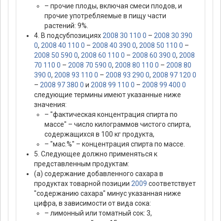
– прочие плоды, включая смеси плодов, и
прочие употребляемые в пищу части
растений: 9%.
4. В подсубпозициях
2008 30 110 0
–
2008 30 390
0
,
2008 40 110 0
–
2008 40 390 0
,
2008 50 110 0
–
2008 50 590 0
,
2008 60 110 0
–
2008 60 390 0
,
2008
70 110 0
–
2008 70 590 0
,
2008 80 110 0
–
2008 80
390 0
,
2008 93 110 0
–
2008 93 290 0
,
2008 97 120 0
–
2008 97 380 0
и
2008 99 110 0
–
2008 99 400 0
следующие термины имеют указанные ниже
значения:
– "фактическая концентрация спирта по
массе" – число килограммов чистого спирта,
содержащихся в 100 кг продукта,
– "мас.%" – концентрация спирта по массе.
5. Следующее должно применяться к
представленным продуктам:
(а) содержание добавленного сахара в
продуктах товарной позиции
2009
соответствует
"содержанию сахара" минус указанная ниже
цифра, в зависимости от вида сока:
– лимонный или томатный сок: 3,