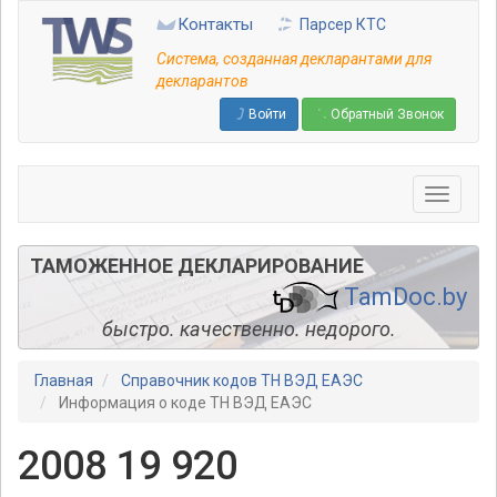
Перейти
Контакты
Парсер КТС
к
основному
Система, созданная декларантами для
содержанию
декларантов
Войти
Обратный Звонок
ТАМОЖЕННОЕ ДЕКЛАРИРОВАНИЕ
TamDoc.by
быстро. качественно. недорого.
Главная
Справочник кодов ТН ВЭД ЕАЭС
Информация о коде ТН ВЭД ЕАЭС
2008 19 920