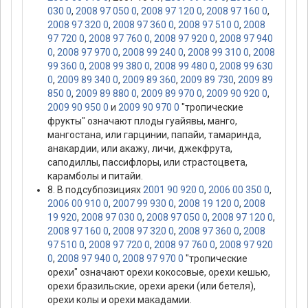
030 0
,
2008 97 050 0
,
2008 97 120 0
,
2008 97 160 0
,
2008 97 320 0
,
2008 97 360 0
,
2008 97 510 0
,
2008
97 720 0
,
2008 97 760 0
,
2008 97 920 0
,
2008 97 940
0
,
2008 97 970 0
,
2008 99 240 0
,
2008 99 310 0
,
2008
99 360 0
,
2008 99 380 0
,
2008 99 480 0
,
2008 99 630
0
,
2009 89 340 0
,
2009 89 360
,
2009 89 730
,
2009 89
850 0
,
2009 89 880 0
,
2009 89 970 0
,
2009 90 920 0
,
2009 90 950 0
и
2009 90 970 0
"тропические
фрукты" означают плоды гуайявы, манго,
мангостана, или гарцинии, папайи, тамаринда,
анакардии, или акажу, личи, джекфрута,
саподиллы, пассифлоры, или страстоцвета,
карамболы и питайи.
8. В подсубпозициях
2001 90 920 0
,
2006 00 350 0
,
2006 00 910 0
,
2007 99 930 0
,
2008 19 120 0
,
2008
19 920
,
2008 97 030 0
,
2008 97 050 0
,
2008 97 120 0
,
2008 97 160 0
,
2008 97 320 0
,
2008 97 360 0
,
2008
97 510 0
,
2008 97 720 0
,
2008 97 760 0
,
2008 97 920
0
,
2008 97 940 0
,
2008 97 970 0
"тропические
орехи" означают орехи кокосовые, орехи кешью,
орехи бразильские, орехи ареки (или бетеля),
орехи колы и орехи макадамии.