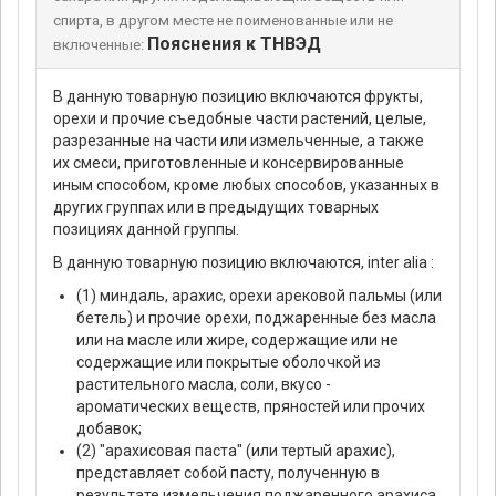
спирта, в другом месте не поименованные или не
Пояснения к ТНВЭД
включенные:
В данную товарную позицию включаются фрукты,
орехи и прочие съедобные части растений, целые,
разрезанные на части или измельченные, а также
их смеси, приготовленные и консервированные
иным способом, кроме любых способов, указанных в
других группах или в предыдущих товарных
позициях данной группы.
В данную товарную позицию включаются, inter alia :
(1) миндаль, арахис, орехи арековой пальмы (или
бетель) и прочие орехи, поджаренные без масла
или на масле или жире, содержащие или не
содержащие или покрытые оболочкой из
растительного масла, соли, вкусо -
ароматических веществ, пряностей или прочих
добавок;
(2) "арахисовая паста" (или тертый арахис),
представляет собой пасту, полученную в
результате измельчения поджаренного арахиса,