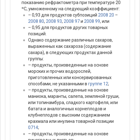
показанию рефрактометра при температуре 20
ºС, умноженному на следующий коэффициент:
– 0,93 для продуктов субпозиций
2008 20
–
2008 80
,
2008 93
,
2008 97
и
2008 99
, или
– 0,95 для продуктов других товарных
позиций.
Однако содержание различных сахаров,
выраженных как сахароза (содержание
сахара), в следующих продуктах данной
группы:
– продукты, произведенные на основе
морских и прочих водорослей,
приготовленных или консервированных
способами, не указанными в
группе 12
;
– продукты, произведенные на основе
маниока, маранты, салепа, земляной груши,
или топинамбура, сладкого картофеля, или
батата и аналогичных корнеплодов и
клубнеплодов с высоким содержанием
крахмала или инулина товарной позиции
0714
;
– продукты, произведенные на основе