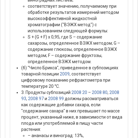
виноградных листьев;
соответствует значению, получаемому при
обработке результатов измерений методом
высокоэффективной жидкостной
хроматографии ("ВЭЖХ метод") с
использованием следующей формулы:
S + (G + F) x 0,95, где S – содержание
сахарозы, определенное ВЭЖХ методом; G –
содержание глюкозы, определенное ВЭЖХ
методом; F – содержание фруктозы,
определенное ВЭЖХ методом.
(б) "Число Брикса", приведенное в субпозициях
товарной позиции
2009
, соответствует
цифровому показанию рефрактометра при
температуре 20 °С.
3. Продукты субпозиций
2008 20
–
2008 80
,
2008
93
,
2008 97
и
2008 99
должны рассматриваться
как содержащие добавки сахара, если
"содержание сахара" в них превышает по массе
процент, указанный ниже, в зависимости от вида
плода или употребляемой в пищу части
растения:
– ананасы и виноград: 13%,