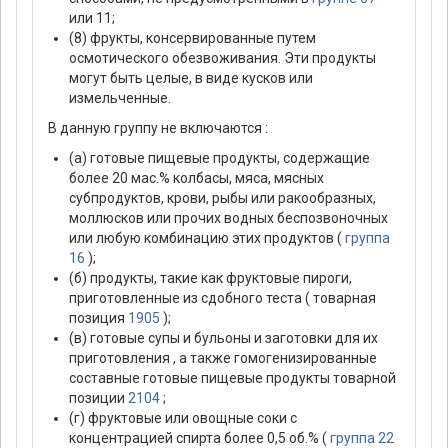
или 11;
(8) фрукты, консервированные путем
осмотического обезвоживания. Эти продукты
могут быть целые, в виде кусков или
измельченные.
В данную группу не включаются :
(а) готовые пищевые продукты, содержащие
более 20 мас.% колбасы, мяса, мясных
субпродуктов, крови, рыбы или ракообразных,
моллюсков или прочих водных беспозвоночных
или любую комбинацию этих продуктов (
группа
16
);
(б) продукты, такие как фруктовые пироги,
приготовленные из сдобного теста ( товарная
позиция
1905
);
(в) готовые супы и бульоны и заготовки для их
приготовления , а также гомогенизированные
составные готовые пищевые продукты товарной
позиции
2104
;
(г) фруктовые или овощные соки с
концентрацией спирта более 0,5 об.% (
группа 22