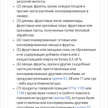
уксусной кислоты;
(2) овощи, фрукты, орехи, кожура плодов и
прочие части растений, консервированные в
сахаре;
(3) джемы, фруктовые желе, мармелады,
фруктовые или ореховые пюре, фруктовые или
ореховые пасты, полученные путем тепловой
обработки;
(4) гомогенизированные готовые или
консервированные овощи и фрукты;
(5) фруктовые или овощные соки, не сброженные
и не содержащие добавок спирта или с
концентрацией спирта не более 0,5 об.%;
(6) овощи, фрукты, орехи и другие съедобные
части растений, приготовленные или
консервированные другими способами, не
предусмотренными в
группе 07
, 08 или 11 или где
- либо еще в Номенклатуре;
(7) продукты товарной позиции
0714
,
1105
или
1106
( кроме муки тонкого и грубого помола и
порошка из продуктов
группы 08
), которые были
приготовлены или консервированы другими
способами, не предусмотренными в
группе 07