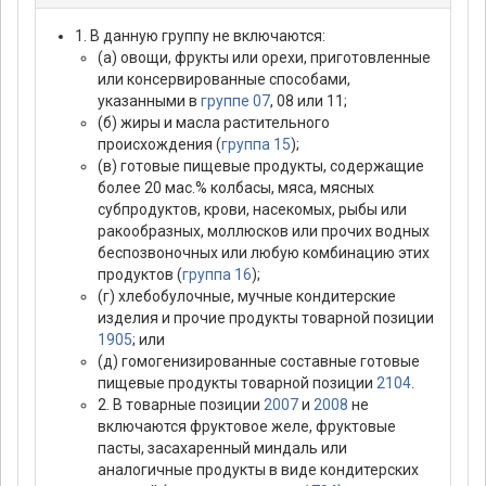
1. В данную группу не включаются:
(а) овощи, фрукты или орехи, приготовленные
или консервированные способами,
указанными в
группе 07
, 08 или 11;
(б) жиры и масла растительного
происхождения (
группа 15
);
(в) готовые пищевые продукты, содержащие
более 20 мас.% колбасы, мяса, мясных
субпродуктов, крови, насекомых, рыбы или
ракообразных, моллюсков или прочих водных
беспозвоночных или любую комбинацию этих
продуктов (
группа 16
);
(г) хлебобулочные, мучные кондитерские
изделия и прочие продукты товарной позиции
1905
; или
(д) гомогенизированные составные готовые
пищевые продукты товарной позиции
2104
.
2. В товарные позиции
2007
и
2008
не
включаются фруктовое желе, фруктовые
пасты, засахаренный миндаль или
аналогичные продукты в виде кондитерских