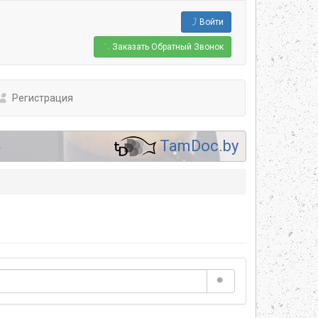
Войти
Заказать
Обратный Звонок
Регистрация
.
TamDoc.by