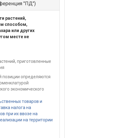
ференция "ПД")
ти растений,
ым способом,
хара или других
угом месте не
астений, приготовленные
ия
ой позиции определяются
номенклатурой
кого экономического
ьственных товаров и
тавка налога на
в при их ввозе на
реализации на территории