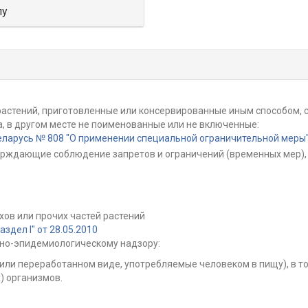
лу
 растений, приготовленные или консервированные иным способом
, в другом месте не поименованные или не включенные:
ларусь № 808 "О применении специальной ограничительной меры" 
ерждающие соблюдение запретов и ограничений (временных мер), 
хов или прочих частей растений
дел I" от 28.05.2010
но-эпидемиологическому надзору:
или переработанном виде, употребляемые человеком в пищу), в то
 организмов.