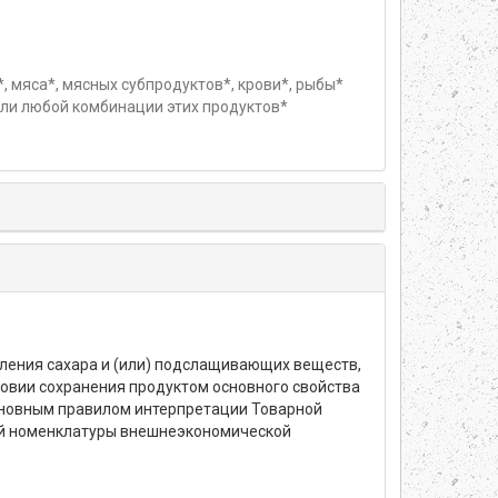
, мяса*, мясных субпродуктов*, крови*, рыбы*
ли любой комбинации этих продуктов*
вления сахара и (или) подслащивающих веществ,
ловии сохранения продуктом основного свойства
Основным правилом интерпретации Товарной
ой номенклатуры внешнеэкономической