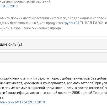
хов или прочих частей растений
18.06.2010
в или прочих частей растений и их смеси, с содержанием колбасы*
водных беспозвоночных*, или продуктов
группы 04
ТН ВЭД ЕАЭС*, и
и (или) Разрешение Минсельхозпрода
шие силу (2)
з фруктового и (или) ягодного пюре, с добавлением или без доба
ских кислот, красителей, консервантов, ароматизаторов) при ус
ции и применяемые в пищевой промышленности, в соответствии с 
ти 1 классифицируются в товарной позиции 2008 единой Товарн
за.
омиссии № 17 от 29.01.2019