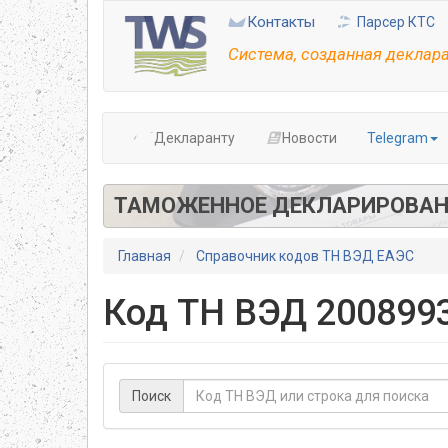
Перейти
Контакты
Парсер КТС
к
основному
Система, созданная деклар
содержанию
Декларанту
Новости
Telegram
ТАМОЖЕННОЕ ДЕКЛАРИРОВАН
Главная
Справочник кодов ТН ВЭД ЕАЭС
Код ТН ВЭД 200899
Поиск