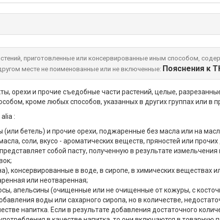
растений, приготовленные или консервированные иным способом, сод
Пояснения к 
другом месте не поименованные или не включенные:
, орехи и прочие съедобные части растений, целые, разрезанные 
собом, кроме любых способов, указанных в других группах или в 
lia :
мы (или бетель) и прочие орехи, поджаренные без масла или на м
асла, соли, вкусо - ароматических веществ, пряностей или прочих
), представляет собой пасту, полученную в результате измельчени
вок;
а), консервированные в воде, в сиропе, в химических веществах ил
варенная или неотваренная;
косы, апельсины (очищенные или не очищенные от кожуры, с косточ
обавления воды или сахарного сиропа, но в количестве, недостато
естве напитка. Если в результате добавления достаточного колич
употребления в качестве напитка, то они включаются в товарную