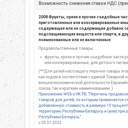
Возможность снижения ставки НДС (пре
2008 Фрукты, орехи и прочие съедобные час
приготовленные или консервированные ин
содержащие или не содержащие добавок са
подслащивающих веществ или спирта, в др
поименованные или не включенные:
Продовольственные товары:
фрукты, орехи и прочие съедобные части р
или консервированные, для детского питан
(**Для целей настоящего перечня товары эт
как кодом в соответствии с единой Товарной 
внешнеэкономической деятельности Евразийс
союза, так и кратким наименованием. )
Приложение №26 к НК РБ "Перечень продовол
товаров для детей, по которым применяется с
добавленную стоимость в размере 10 проценто
территорию Республики Беларусь и (или) при 
Республики Беларусь"
с 05.01.2022