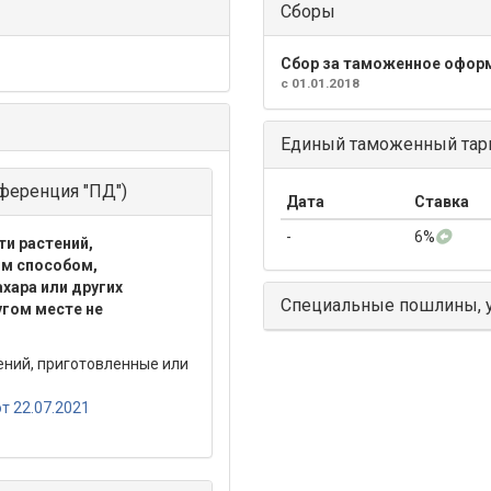
Сборы
Сбор за таможенное офор
с 01.01.2018
Единый таможенный тари
ференция "ПД")
Дата
Ставка
-
6%
ти растений,
ым способом,
хара или других
Специальные пошлины, 
угом месте не
ений, приготовленные или
т 22.07.2021