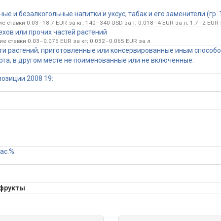
е и безалкогольные напитки и уксус; табак и его заменители (гр. 
 ставки 0.03–18.7 EUR за кг; 140–340 USD за т; 0.018–4 EUR за л; 1.7–2 EUR 
ехов или прочих частей растений
е ставки 0.03–0.075 EUR за кг; 0.032–0.065 EUR за л
сти растений, приготовленные или консервированные иным способ
та, в другом месте не поименованные или не включенные:
позиции 2008 19:
ас.%:
 фрукты