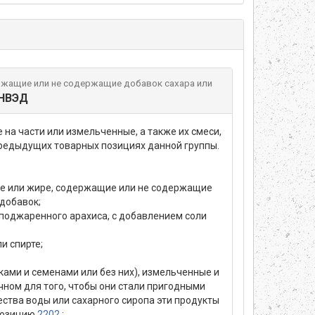
ержащие или не содержащие добавок сахара или
ТНВЭД
на части или измельченные, а также их смеси,
предыдущих товарных позициях данной группы.
асле или жире, содержащие или не содержащие
 добавок;
я поджаренного арахиса, с добавлением соли
и спирте;
ками и семенами или без них), измельченные и
чном для того, чтобы они стали пригодными
ества воды или сахарного сиропа эти продукты
 позицию
2202
;