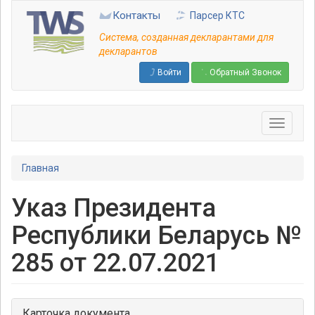
Перейти
Контакты
Парсер КТС
к
основному
Система, созданная декларантами для
содержанию
декларантов
Войти
Обратный Звонок
Главная
Указ Президента
Республики Беларусь №
285 от 22.07.2021
Карточка документа