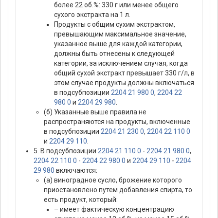
более 22 об.%: 330 г или менее общего
сухого экстракта на 1 л.
Продукты с общим сухим экстрактом,
превышающим максимальное значение,
указанное выше для каждой категории,
должны быть отнесены к следующей
категории, за исключением случая, когда
общий сухой экстракт превышает 330 г/л, в
этом случае продукты должны включаться
в подсубпозиции
2204 21 980 0
,
2204 22
980 0
и
2204 29 980
.
(б) Указанные выше правила не
распространяются на продукты, включенные
в подсубпозиции
2204 21 230 0
,
2204 22 110 0
и
2204 29 110
.
5. В подсубпозиции
2204 21 110 0
-
2204 21 980 0
,
2204 22 110 0
-
2204 22 980 0
и
2204 29 110
-
2204
29 980
включаются:
(а) виноградное сусло, брожение которого
приостановлено путем добавления спирта, то
есть продукт, который:
– имеет фактическую концентрацию