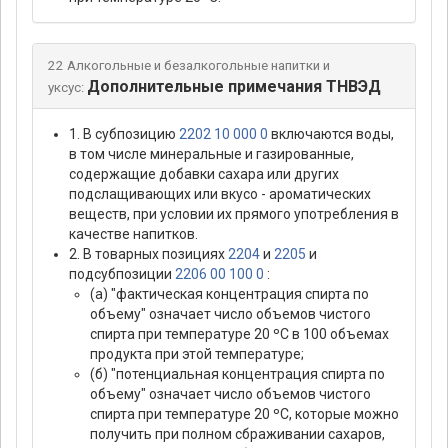
22 Алкогольные и безалкогольные напитки и
Дополнительные примечания ТНВЭД
уксус:
1. В субпозицию
2202 10 000 0
включаются воды,
в том числе минеральные и газированные,
содержащие добавки сахара или других
подслащивающих или вкусо - ароматических
веществ, при условии их прямого употребления в
качестве напитков.
2. В товарных позициях
2204
и
2205
и
подсубпозиции
2206 00 100 0
:
(а) "фактическая концентрация спирта по
объему" означает число объемов чистого
спирта при температуре 20 ºС в 100 объемах
продукта при этой температуре;
(б) "потенциальная концентрация спирта по
объему" означает число объемов чистого
спирта при температуре 20 ºС, которые можно
получить при полном сбраживании сахаров,