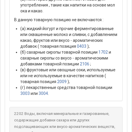
употребления , такие как напитки на основе мол
ока и какао.
В данную товарную позицию не включаются :
(а) жидкий йогурт и прочие ферментированные
или сквашенные молоко и сливки, с добавлением
какао, фруктов или вкусо - ароматических
добавок ( товарная позиция
0403
);
(б) сахарные сиропы товарной позиции
1702
и
сахарные сиропы со вкусо - ароматическими
добавками товарной позиции
2106
;
(в) фруктовые или овощные соки, используемые
или не используемые в качестве напитков (
товарная позиция
2009
);
(г) лекарственные средства товарной позиции
3003
или
3004
.
2202 Воды, включая минеральные и газированные,
содержащие добавки сахара или других
подслащивающих или вкусо-ароматических веществ,