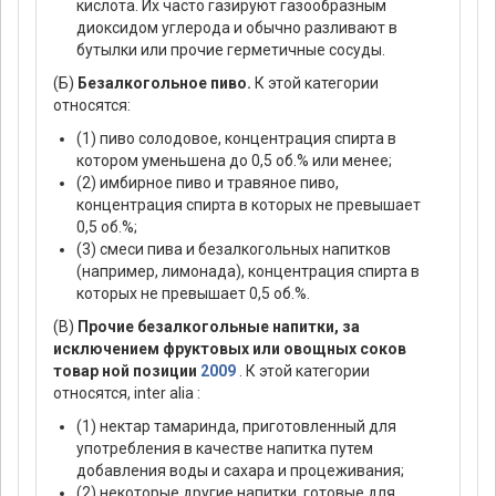
кислота. Их часто газируют газообразным
диоксидом углерода и обычно разливают в
бутылки или прочие герметичные сосуды.
(Б)
Безалкогольное пиво.
К этой категории
относятся:
(1) пиво солодовое, концентрация спирта в
котором уменьшена до 0,5 об.% или менее;
(2) имбирное пиво и травяное пиво,
концентрация спирта в которых не превышает
0,5 об.%;
(3) смеси пива и безалкогольных напитков
(например, лимонада), концентрация спирта в
которых не превышает 0,5 об.%.
(В)
Прочие безалкогольные напитки, за
исключением фруктовых или овощных соков
товар ной позиции
2009
. К этой категории
относятся, inter alia :
(1) нектар тамаринда, приготовленный для
употребления в качестве напитка путем
добавления воды и сахара и процеживания;
(2) некоторые другие напитки, готовые для