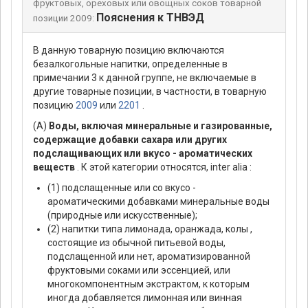
фруктовых, ореховых или овощных соков товарной
Пояснения к ТНВЭД
позиции 2009:
В данную товарную позицию включаются
безалкогольные напитки, определенные в
примечании 3 к данной группе, не включаемые в
другие товарные позиции, в частности, в товарную
позицию
2009
или
2201
.
(А)
Воды, включая минеральные и газированные,
содержащие добавки сахара или других
подслащивающих или вкусо - ароматических
веществ
. К этой категории относятся, inter alia :
(1) подслащенные или со вкусо -
ароматическими добавками минеральные воды
(природные или искусственные);
(2) напитки типа лимонада, оранжада, колы ,
состоящие из обычной питьевой воды,
подслащенной или нет, ароматизированной
фруктовыми соками или эссенцией, или
многокомпонентным экстрактом, к которым
иногда добавляется лимонная или винная