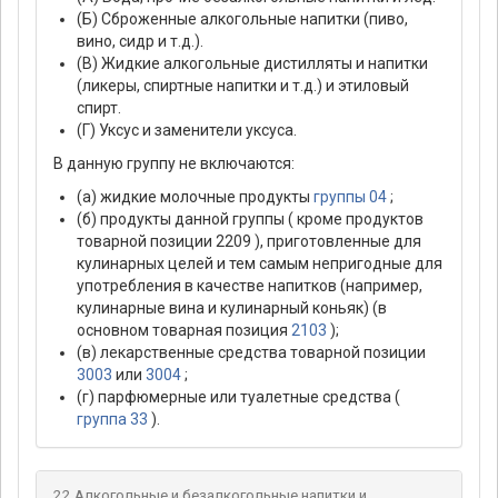
(Б) Сброженные алкогольные напитки (пиво,
вино, сидр и т.д.).
(В) Жидкие алкогольные дистилляты и напитки
(ликеры, спиртные напитки и т.д.) и этиловый
спирт.
(Г) Уксус и заменители уксуса.
В данную группу не включаются:
(а) жидкие молочные продукты
группы 04
;
(б) продукты данной группы ( кроме продуктов
товарной позиции 2209 ), приготовленные для
кулинарных целей и тем самым непригодные для
употребления в качестве напитков (например,
кулинарные вина и кулинарный коньяк) (в
основном товарная позиция
2103
);
(в) лекарственные средства товарной позиции
3003
или
3004
;
(г) парфюмерные или туалетные средства (
группа 33
).
22 Алкогольные и безалкогольные напитки и