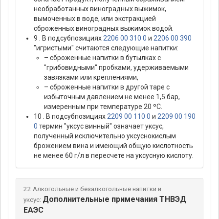
необработанных виноградных выжимок,
вымоченных в воде, или экстракцией
сброженных виноградных выжимок водой.
9 . В подсубпозициях
2206 00 310 0
и
2206 00 390
"игристыми" считаются следующие напитки:
– сброженные напитки в бутылках с
"грибовидными" пробками, удерживаемыми
завязками или креплениями,
– сброженные напитки в другой таре с
избыточным давлением не менее 1,5 бар,
измеренным при температуре 20 ºС.
10 . В подсубпозициях
2209 00 110 0
и
2209 00 190
0
термин "уксус винный" означает уксус,
полученный исключительно уксуснокислым
брожением вина и имеющий общую кислотность
не менее 60 г/л в пересчете на уксусную кислоту.
22 Алкогольные и безалкогольные напитки и
Дополнительные примечания ТНВЭД
уксус:
ЕАЭС