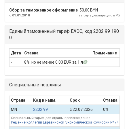
Сбор за таможенное оформление
:
50.00 BYN
с 01.01.2018
за одну декларацию в РБ
Единый таможенный тариф ЕАЭС, код 2202 99 190
0
Дата
Ставка
Примечание
-
8%, но не менее 0.03 EUR за 1 л
Специальные пошлины
Страна
Код и наим.
Срок
Ставка
П
MN
2202 99
с 22.07.2026
0%
Специальный тариф для страны происхождения
Решение Коллегии Евразийской Экономической Комиссии № 74 от 16.