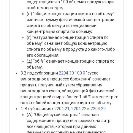
содержащихся в 100 объемах продукта при
этой температуре;
(в) "общая концентрация спирта по объему"
означает сумму фактической концентрации
спирта по объему и потенциальной
концентрации спирта по объему;
(г) "натуральная концентрация спирта по
объему" означает общую концентрацию
спирта по объему в продукте до какого-либо
его обогащения;
(д) "об.%" означает концентрацию спирта по
объему.
3.В подсубпозиции
2204 30 100 0
"сусло
виноградное в процессе брожения" означает
продукт, полученный путем сбраживания
виноградного сусла, обладающий фактической
концентрацией спирта более 1 об.% и менее трех
пятых общей концентрации спирта по объему.
4. В субпозициях
2204 21
,
2204 22
и
2204 29
:
(А) "Общий сухой экстракт" означает
содержание в продукте в граммах на литр
всех веществ, которые при данных
физических условиях не улетучиваются.