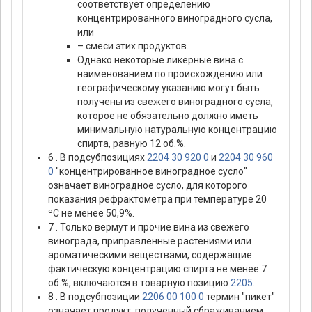
соответствует определению
концентрированного виноградного сусла,
или
– смеси этих продуктов.
Однако некоторые ликерные вина с
наименованием по происхождению или
географическому указанию могут быть
получены из свежего виноградного сусла,
которое не обязательно должно иметь
минимальную натуральную концентрацию
спирта, равную 12 об.%.
6 . В подсубпозициях
2204 30 920 0
и
2204 30 960
0
"концентрированное виноградное сусло"
означает виноградное сусло, для которого
показания рефрактометра при температуре 20
ºС не менее 50,9%.
7 . Только вермут и прочие вина из свежего
винограда, приправленные растениями или
ароматическими веществами, содержащие
фактическую концентрацию спирта не менее 7
об.%, включаются в товарную позицию
2205
.
8 . В подсубпозиции
2206 00 100 0
термин "пикет"
означает продукт, полученный сбраживанием