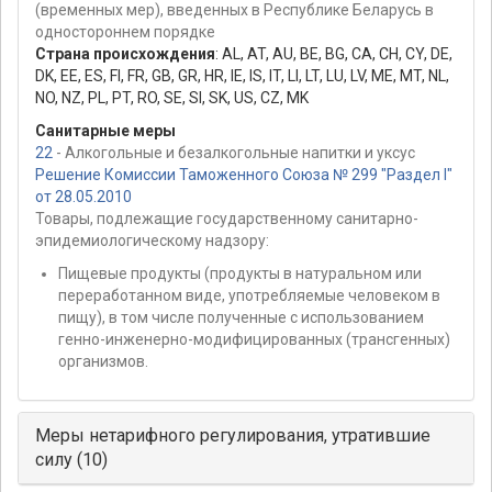
(временных мер), введенных в Республике Беларусь в
одностороннем порядке
Страна происхождения
:
AL
,
AT
,
AU
,
BE
,
BG
,
CA
,
CH
,
CY
,
DE
,
DK
,
EE
,
ES
,
FI
,
FR
,
GB
,
GR
,
HR
,
IE
,
IS
,
IT
,
LI
,
LT
,
LU
,
LV
,
ME
,
MT
,
NL
,
NO
,
NZ
,
PL
,
PT
,
RO
,
SE
,
SI
,
SK
,
US
,
CZ
,
MK
Санитарные меры
22
- Алкогольные и безалкогольные напитки и уксус
Решение Комиссии Таможенного Союза № 299 "Раздел I"
от 28.05.2010
Товары, подлежащие государственному санитарно-
эпидемиологическому надзору:
Пищевые продукты (продукты в натуральном или
переработанном виде, употребляемые человеком в
пищу), в том числе полученные с использованием
генно-инженерно-модифицированных (трансгенных)
организмов.
Меры нетарифного регулирования, утратившие
силу (10)