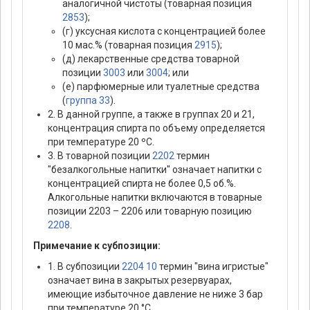
аналогичной чистоты (товарная позиция
2853
);
(г) уксусная кислота с концентрацией более
10 мас.% (товарная позиция
2915
);
(д) лекарственные средства товарной
позиции
3003
или
3004
; или
(е) парфюмерные или туалетные средства
(
группа 33
).
2. В данной группе, а также в группах 20 и 21,
концентрация спирта по объему определяется
при температуре 20 ºС.
3. В товарной позиции
2202
термин
"безалкогольные напитки" означает напитки с
концентрацией спирта не более 0,5 об.%.
Алкогольные напитки включаются в товарные
позиции 2203 – 2206 или товарную позицию
2208
.
Примечание к субпозиции:
1. В субпозиции
2204 10
термин "вина игристые"
означает вина в закрытых резервуарах,
имеющие избыточное давление не ниже 3 бар
при температуре 20 °C.