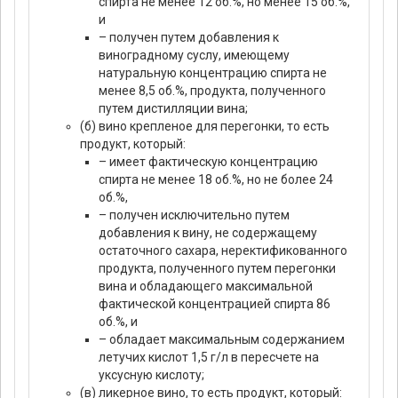
спирта не менее 12 об.%, но менее 15 об.%,
и
– получен путем добавления к
виноградному суслу, имеющему
натуральную концентрацию спирта не
менее 8,5 об.%, продукта, полученного
путем дистилляции вина;
(б) вино крепленое для перегонки, то есть
продукт, который:
– имеет фактическую концентрацию
спирта не менее 18 об.%, но не более 24
об.%,
– получен исключительно путем
добавления к вину, не содержащему
остаточного сахара, неректификованного
продукта, полученного путем перегонки
вина и обладающего максимальной
фактической концентрацией спирта 86
об.%, и
– обладает максимальным содержанием
летучих кислот 1,5 г/л в пересчете на
уксусную кислоту;
(в) ликерное вино, то есть продукт, который: