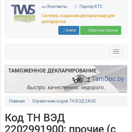
Перейти
Контакты
Парсер КТС
к
основному
Система, созданная декларантами для
содержанию
декларантов
Войти
Обратный Звонок
ТАМОЖЕННОЕ ДЕКЛАРИРОВАНИЕ
TamDoc.by
быстро. качественно. недорого.
Главная
Справочник кодов ТН ВЭД ЕАЭС
Код ТН ВЭД
2202991900: прочие (с