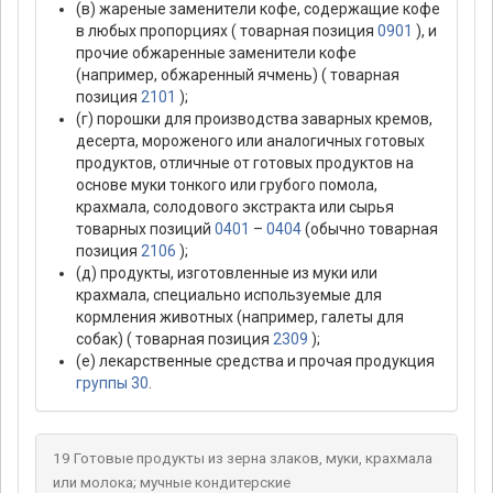
(в) жареные заменители кофе, содержащие кофе
в любых пропорциях ( товарная позиция
0901
), и
прочие обжаренные заменители кофе
(например, обжаренный ячмень) ( товарная
позиция
2101
);
(г) порошки для производства заварных кремов,
десерта, мороженого или аналогичных готовых
продуктов, отличные от готовых продуктов на
основе муки тонкого или грубого помола,
крахмала, солодового экстракта или сырья
товарных позиций
0401
–
0404
(обычно товарная
позиция
2106
);
(д) продукты, изготовленные из муки или
крахмала, специально используемые для
кормления животных (например, галеты для
собак) ( товарная позиция
2309
);
(е) лекарственные средства и прочая продукция
группы 30
.
19 Готовые продукты из зерна злаков, муки, крахмала
или молока; мучные кондитерские