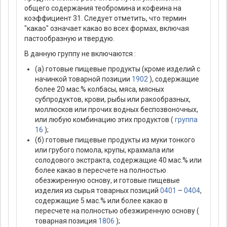
общего содержания теобромина и кофеина на
коэффициент 31. Следует отметить, что термин
"какао" означает какао во всех формах, включая
пастообразную и твердую.
В данную группу не включаются :
(а) готовые пищевые продукты (кроме изделий с
начинкой товарной позиции
1902
), содержащие
более 20 мас.% колбасы, мяса, мясных
субпродуктов, крови, рыбы или ракообразных,
моллюсков или прочих водных беспозвоночных,
или любую комбинацию этих продуктов (
группа
16
);
(б) готовые пищевые продукты из муки тонкого
или грубого помола, крупы, крахмала или
солодового экстракта, содержащие 40 мас.% или
более какао в пересчете на полностью
обезжиренную основу, и готовые пищевые
изделия из сырья товарных позиций
0401
–
0404
,
содержащие 5 мас.% или более какао в
пересчете на полностью обезжиренную основу (
товарная позиция
1806
);