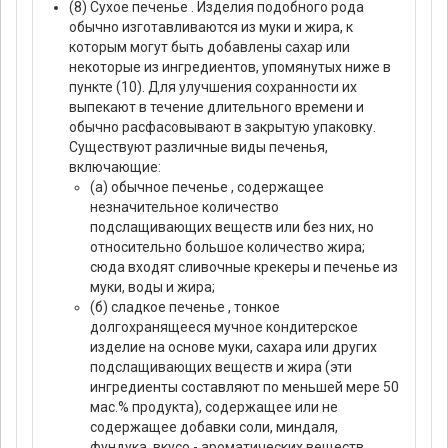
(8) Сухое печенье . Изделия подобного рода
обычно изготавливаются из муки и жира, к
которым могут быть добавлены сахар или
некоторые из ингредиентов, упомянутых ниже в
пункте (10). Для улучшения сохранности их
выпекают в течение длительного времени и
обычно расфасовывают в закрытую упаковку.
Существуют различные виды печенья,
включающие:
(а) обычное печенье , содержащее
незначительное количество
подслащивающих веществ или без них, но
относительно большое количество жира;
сюда входят сливочные крекеры и печенье из
муки, воды и жира;
(б) сладкое печенье , тонкое
долгохранящееся мучное кондитерское
изделие на основе муки, сахара или других
подслащивающих веществ и жира (эти
ингредиенты составляют по меньшей мере 50
мас.% продукта), содержащее или не
содержащее добавки соли, миндаля,
фундука, вкусо - ароматических веществ,