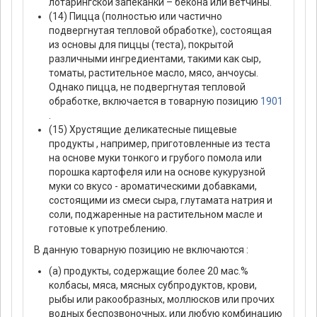
лотарингской запеканки – бекона или ветчины.
(14) Пицца (полностью или частично
подвергнутая тепловой обработке), состоящая
из основы для пиццы (теста), покрытой
различными ингредиентами, такими как сыр,
томаты, растительное масло, мясо, анчоусы.
Однако пицца, не подвергнутая тепловой
обработке, включается в товарную позицию
1901
.
(15) Хрустящие деликатесные пищевые
продукты , например, приготовленные из теста
на основе муки тонкого и грубого помола или
порошка картофеля или на основе кукурузной
муки со вкусо - ароматическими добавками,
состоящими из смеси сыра, глутамата натрия и
соли, поджаренные на растительном масле и
готовые к употреблению.
В данную товарную позицию не включаются :
(а) продукты, содержащие более 20 мас.%
колбасы, мяса, мясных субпродуктов, крови,
рыбы или ракообразных, моллюсков или прочих
водных беспозвоночных, или любую комбинацию