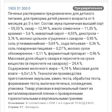
1905 31 300 0
Предварительное
Печенье растворимое предназначено для детского
питания, для прикорма детей раннего возраста от 6
месяцев до 3-х лет. Состав: мука пшеничная высший сорт
– 59,33 %, сахар – 12,99 %, масло сливочное – 11,35 %,
крахмал – 5,6 %, инвертный сироп – 4,55%, декстроза –
3,76 %, молоко цельное сгущенное с сахаром – 0,90 %,
соль углеаммонийная – 0,69 % , сода питьевая – 0,36 %,
соль поваренная пищевая – 0,27 %, молоко сухое
обезжиренное – 0,11 %, ферментный препарат – 0,96 %.
Массовая доля общего сахара в пересчете на сухое
вещество (в пересчете на сахарозу) – 24,4 %.
Содержание молочного жира – 9,74 %. Массовая доля
влаги – 6,0±1,5 %. Технология производства:
приготовление эмульсии, замес теста, обработка теста,
формование теста, выпечка печенья, охлаждение,
упаковка. Товар упакован в вертикальный пакет из
металлизированной пленки с проваренными
горизонтальными и вертикальными гранями.
Основание
: В соответсвии с ОПИ 1 и 6 единой ТН ВЭД ЕАЭС
Страна
: BY - Беларусь