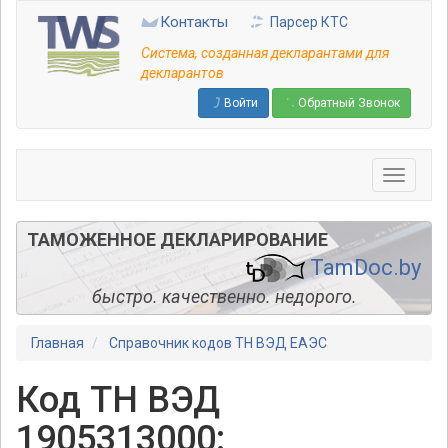
Перейти
Контакты
Парсер КТС
к
основному
Система, созданная декларантами для
содержанию
декларантов
Войти
Обратный Звонок
ТАМОЖЕННОЕ ДЕКЛАРИРОВАНИЕ
TamDoc.by
быстро. качественно. недорого.
Главная
Справочник кодов ТН ВЭД ЕАЭС
Код ТН ВЭД
1905313000: