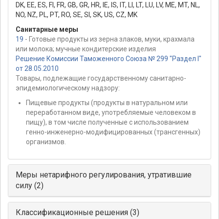
DK
,
EE
,
ES
,
FI
,
FR
,
GB
,
GR
,
HR
,
IE
,
IS
,
IT
,
LI
,
LT
,
LU
,
LV
,
ME
,
MT
,
NL
,
NO
,
NZ
,
PL
,
PT
,
RO
,
SE
,
SI
,
SK
,
US
,
CZ
,
MK
Санитарные меры
19
- Готовые продукты из зерна злаков, муки, крахмала
или молока; мучные кондитерские изделия
Решение Комиссии Таможенного Союза № 299 "Раздел I"
от 28.05.2010
Товары, подлежащие государственному санитарно-
эпидемиологическому надзору:
Пищевые продукты (продукты в натуральном или
переработанном виде, употребляемые человеком в
пищу), в том числе полученные с использованием
генно-инженерно-модифицированных (трансгенных)
организмов.
Меры нетарифного регулирования, утратившие
силу (2)
Классификационные решения (3)