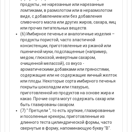
продукты , не нарезанные или нарезанные
ломтиками, в размолотом или в неразмолотом
виде, с добавлением или без добавления
сливочного масла или других жиров, сахара, яиц
или прочих питательных веществ.
(6) Имбирное печенье и аналогичные изделия –
продукты пористой, часто эластичной
консистенции, приготовленные из ржаной или
пшеничной муки, подслащенные (например,
медом, глюкозой, инвертным сахаром,
очищенной мелассой), со вкусо -
ароматическими добавками или пряностями,
содержащие или не содержащие яичный желток
или плоды. Некоторые сорта имбирного печенья
покрыты шоколадом или глазурью,
приготовленной из продуктов на основе жира и
какао. Прочие сорта могут содержать сахар или
быть глазированы сахаром.
(7) " Претцели ", то есть хрупкие, глазированные
и посоленные крекеры, приготовленные из
длинного теста цилиндрической формы, часто
свернутые в форму, напоминающую букву "В".