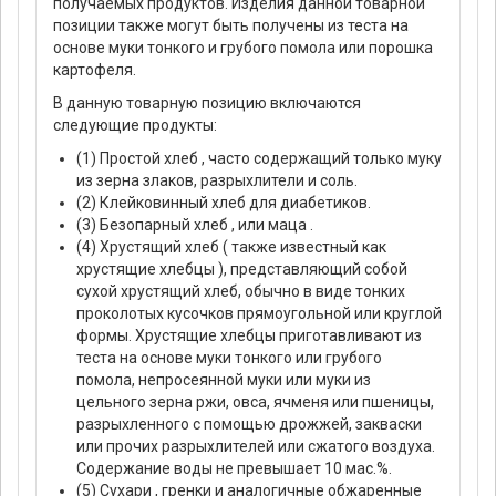
получаемых продуктов. Изделия данной товарной
позиции также могут быть получены из теста на
основе муки тонкого и грубого помола или порошка
картофеля.
В данную товарную позицию включаются
следующие продукты:
(1) Простой хлеб , часто содержащий только муку
из зерна злаков, разрыхлители и соль.
(2) Клейковинный хлеб для диабетиков.
(3) Безопарный хлеб , или маца .
(4) Хрустящий хлеб ( также известный как
хрустящие хлебцы ), представляющий собой
сухой хрустящий хлеб, обычно в виде тонких
проколотых кусочков прямоугольной или круглой
формы. Хрустящие хлебцы приготавливают из
теста на основе муки тонкого или грубого
помола, непросеянной муки или муки из
цельного зерна ржи, овса, ячменя или пшеницы,
разрыхленного с помощью дрожжей, закваски
или прочих разрыхлителей или сжатого воздуха.
Содержание воды не превышает 10 мас.%.
(5) Сухари , гренки и аналогичные обжаренные