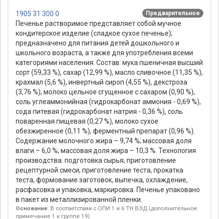
1905 31 300 0
Предварительное
Печенье растворимое представляет собой мучное
кондитерское изделие (сладкое сухое печенье);
предназначено для питания детей дошкольного и
школьного возраста, а также для употребления всеми
категориями населения. Состав: мука пшеничная высший
сорт (59,33 %), сахар (12,99 %), масло сливочное (11,35 %),
крахмал (5,6 %), инвертный сироп (4,55 %), декстроза
(3,76 %), молоко цельное сгущенное с сахаром (0,90 %),
соль углеаммонийная (гидрокарбонат аммония - 0,69 %),
сода питевая (гидрокарбонат натрия - 0,36 %), соль
поваренная пищевая (0,27 %), молоко сухое
обезжиренное (0,11 %), ферментный препарат (0,96 %).
Содержание молочного жира – 9,74 %; массовая доля
влаги – 6,0 %; массовая доля жира – 10,3 %. Технология
производства: подготовка сырья, приготовление
рецептурной смеси, приготовление теста, прокатка
теста, формование заготовок, выпечка, охлаждение,
расфасовка и упаковка, маркировка. Печенье упаковано
в пакет из металлизированной пленки.
Основание
: В соответствии с ОПИ 1 и 6 ТН ВЭД (дополнительное
примечание 1 к группе 19)