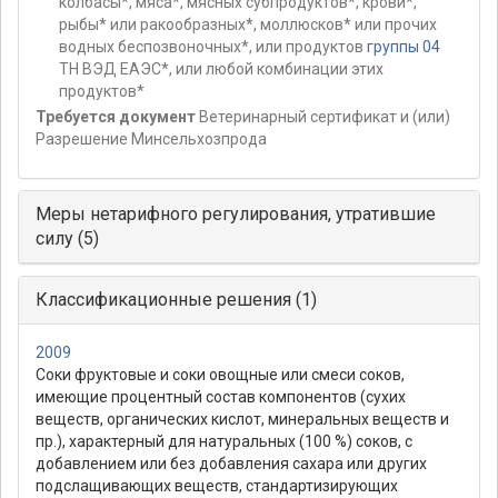
колбасы*, мяса*, мясных субпродуктов*, крови*,
рыбы* или ракообразных*, моллюсков* или прочих
водных беспозвоночных*, или продуктов
группы 04
ТН ВЭД ЕАЭС*, или любой комбинации этих
продуктов*
Требуется документ
Ветеринарный сертификат и (или)
Разрешение Минсельхозпрода
Меры нетарифного регулирования, утратившие
силу (5)
Классификационные решения (1)
2009
Соки фруктовые и соки овощные или смеси соков,
имеющие процентный состав компонентов (сухих
веществ, органических кислот, минеральных веществ и
пр.), характерный для натуральных (100 %) соков, с
добавлением или без добавления сахара или других
подслащивающих веществ, стандартизирующих