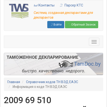
Перейти
Контакты
Парсер КТС
к
основному
Система, созданная декларантами для
содержанию
декларантов
Войти
Обратный Звонок
ТАМОЖЕННОЕ ДЕКЛАРИРОВАНИЕ
TamDoc.by
быстро. качественно. недорого.
Главная
Справочник кодов ТН ВЭД ЕАЭС
Информация о коде ТН ВЭД ЕАЭС
2009 69 510