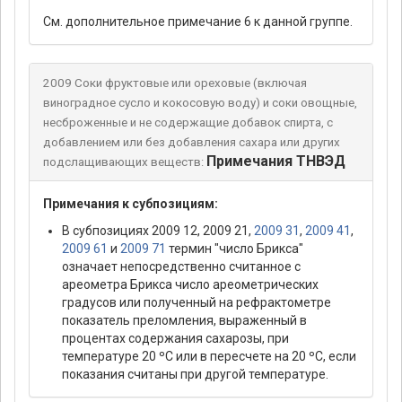
См. дополнительное примечание 6 к данной группе.
2009 Соки фруктовые или ореховые (включая
виноградное сусло и кокосовую воду) и соки овощные,
несброженные и не содержащие добавок спирта, с
добавлением или без добавления сахара или других
Примечания ТНВЭД
подслащивающих веществ:
Примечания к субпозициям:
В субпозициях 2009 12, 2009 21,
2009 31
,
2009 41
,
2009 61
и
2009 71
термин "число Брикса"
означает непосредственно считанное с
ареометра Брикса число ареометрических
градусов или полученный на рефрактометре
показатель преломления, выраженный в
процентах содержания сахарозы, при
температуре 20 ºС или в пересчете на 20 ºС, если
показания считаны при другой температуре.