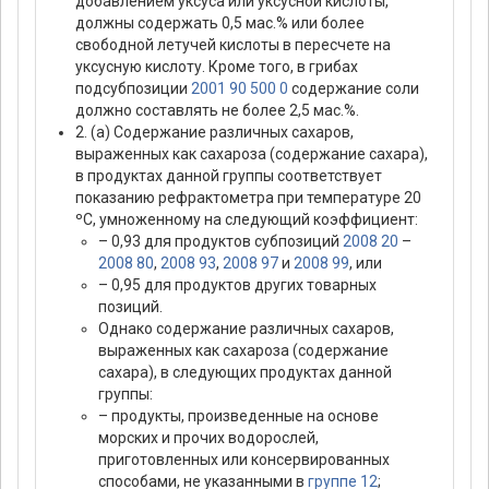
добавлением уксуса или уксусной кислоты,
должны содержать 0,5 мас.% или более
свободной летучей кислоты в пересчете на
уксусную кислоту. Кроме того, в грибах
подсубпозиции
2001 90 500 0
содержание соли
должно составлять не более 2,5 мас.%.
2. (а) Содержание различных сахаров,
выраженных как сахароза (содержание сахара),
в продуктах данной группы соответствует
показанию рефрактометра при температуре 20
ºС, умноженному на следующий коэффициент:
– 0,93 для продуктов субпозиций
2008 20
–
2008 80
,
2008 93
,
2008 97
и
2008 99
, или
– 0,95 для продуктов других товарных
позиций.
Однако содержание различных сахаров,
выраженных как сахароза (содержание
сахара), в следующих продуктах данной
группы:
– продукты, произведенные на основе
морских и прочих водорослей,
приготовленных или консервированных
способами, не указанными в
группе 12
;