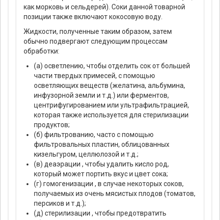
как морковь и сельдерей). Соки данной товарной
позиции также включают кокосовую воду.
Жидкости, полученные таким образом, затем
обычно подвергают следующим процессам
обработки:
(а) осветлению, чтобы отделить сок от большей
части твердых примесей, с помощью
осветляющих веществ (желатина, альбумина,
инфузорной земли и т.д.) или ферментов,
центрифугированием или ультрафильтрацией,
которая также используется для стерилизации
продуктов;
(б) фильтрованию, часто с помощью
фильтровальных пластин, облицованных
кизельгуром, целлюлозой и т.д.;
(в) деаэрации , чтобы удалить кисло род,
который может портить вкус и цвет сока;
(г) гомогенизации , в случае некоторых соков,
получаемых из очень мясистых плодов (томатов,
персиков и т.д.);
(д) стерилизации , чтобы предотвратить