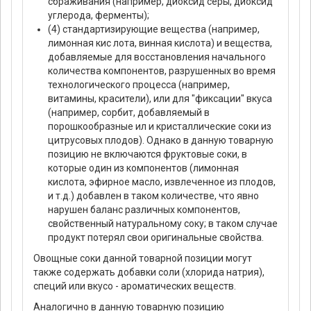
сбраживания (например, диоксид серы, диоксид
углерода, ферменты);
(4) стандартизирующие вещества (например,
лимонная кис лота, винная кислота) и вещества,
добавляемые для восстановления начального
количества компонентов, разрушенных во время
технологического процесса (например,
витамины, красители), или для "фиксации" вкуса
(например, сорбит, добавляемый в
порошкообразные ил и кристаллические соки из
цитрусовых плодов). Однако в данную товарную
позицию не включаются фруктовые соки, в
которые один из компонентов (лимонная
кислота, эфирное масло, извлеченное из плодов,
и т.д.) добавлен в таком количестве, что явно
нарушен баланс различных компонентов,
свойственный натуральному соку; в таком случае
продукт потерял свои оригинальные свойства.
Овощные соки данной товарной позиции могут
также содержать добавки соли (хлорида натрия),
специй или вкусо - ароматических веществ.
Аналогично в данную товарную позицию