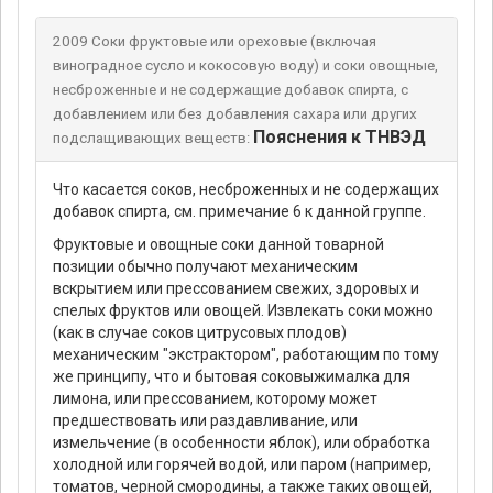
2009 Соки фруктовые или ореховые (включая
виноградное сусло и кокосовую воду) и соки овощные,
несброженные и не содержащие добавок спирта, с
добавлением или без добавления сахара или других
Пояснения к ТНВЭД
подслащивающих веществ:
Что касается соков, несброженных и не содержащих
добавок спирта, см. примечание 6 к данной группе.
Фруктовые и овощные соки данной товарной
позиции обычно получают механическим
вскрытием или прессованием свежих, здоровых и
спелых фруктов или овощей. Извлекать соки можно
(как в случае соков цитрусовых плодов)
механическим "экстрактором", работающим по тому
же принципу, что и бытовая соковыжималка для
лимона, или прессованием, которому может
предшествовать или раздавливание, или
измельчение (в особенности яблок), или обработка
холодной или горячей водой, или паром (например,
томатов, черной смородины, а также таких овощей,