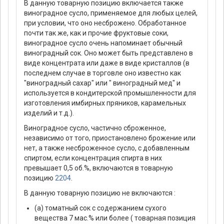
В данную товарную позицию включается также
виноградное сусло, применяемое для любых целей,
при условии, что оно несброжено. Обработанное
почти так же, как и прочие фруктовые соки,
виноградное сусло очень напоминает обычный
виноградный сок. Оно может быть представлено в
виде концентрата или даже в виде кристаллов (в
последнем случае в торговле оно известно как
"виноградный сахар" или " виноградный мед" и
используется в кондитерской промышленности для
изготовления имбирных пряников, карамельных
изделий и т.д.).
Виноградное сусло, частично сброженное,
независимо от того, приостановлено брожение или
нет, а также несброженное сусло, с добавленным
спиртом, если концентрация спирта в них
превышает 0,5 об.%, включаются в товарную
позицию
2204
.
В данную товарную позицию не включаются :
(а) томатный сок с содержанием сухого
вещества 7 мас.% или более ( товарная позиция