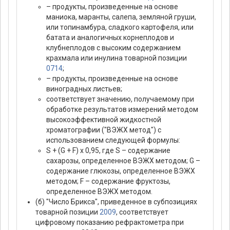
– продукты, произведенные на основе
маниока, маранты, салепа, земляной груши,
или топинамбура, сладкого картофеля, или
батата и аналогичных корнеплодов и
клубнеплодов с высоким содержанием
крахмала или инулина товарной позиции
0714
;
– продукты, произведенные на основе
виноградных листьев;
соответствует значению, получаемому при
обработке результатов измерений методом
высокоэффективной жидкостной
хроматографии ("ВЭЖХ метод") с
использованием следующей формулы:
S + (G + F) x 0,95, где S – содержание
сахарозы, определенное ВЭЖХ методом; G –
содержание глюкозы, определенное ВЭЖХ
методом; F – содержание фруктозы,
определенное ВЭЖХ методом.
(б) "Число Брикса", приведенное в субпозициях
товарной позиции
2009
, соответствует
цифровому показанию рефрактометра при