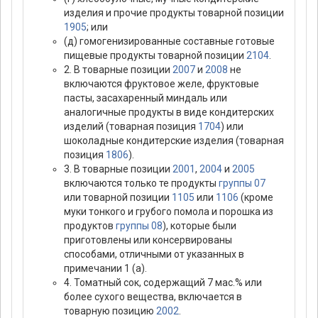
изделия и прочие продукты товарной позиции
1905
; или
(д) гомогенизированные составные готовые
пищевые продукты товарной позиции
2104
.
2. В товарные позиции
2007
и
2008
не
включаются фруктовое желе, фруктовые
пасты, засахаренный миндаль или
аналогичные продукты в виде кондитерских
изделий (товарная позиция
1704
) или
шоколадные кондитерские изделия (товарная
позиция
1806
).
3. В товарные позиции
2001
,
2004
и
2005
включаются только те продукты
группы 07
или товарной позиции
1105
или
1106
(кроме
муки тонкого и грубого помола и порошка из
продуктов
группы 08
), которые были
приготовлены или консервированы
способами, отличными от указанных в
примечании 1 (а).
4. Томатный сок, содержащий 7 мас.% или
более сухого вещества, включается в
товарную позицию
2002
.