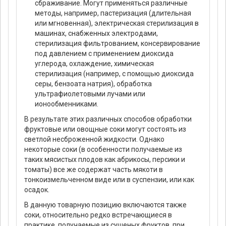
сбраживание. Могут применяться различные
методы, например, пастеризация (длительная
или мгновенная), электрическая стерилизация в
машинах, снабженных электродами,
стерилизация фильтрованием, консервирование
под давлением с применением диоксида
углерода, охлаждение, химическая
стерилизация (например, с помощью диоксида
серы, бензоата натрия), обработка
ультрафиолетовыми лучами или
ионообменниками.
В результате этих различных способов обработки
фруктовые или овощные соки могут состоять из
светлой несброженной жидкости. Однако
некоторые соки (в особенности получаемые из
таких мясистых плодов как абрикосы, персики и
томаты) все же содержат часть мякоти в
тонкоизмельченном виде или в суспензии, или как
осадок.
В данную товарную позицию включаются также
соки, относительно редко встречающиеся в
практике, получаемые из сушеных фруктов, при