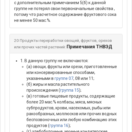
с дополнительным примечанием 5(б) к данной
группе не потерял свои первоначальные свойства ,
потому что расчетное содержание фруктового сока
не менее 50 мас.%.
20 Продукты переработки овощей, фруктов, орехов
Примечания ТНВЭД
или прочих частей растений:
1. В данную группу не включаются:
(а) овощи, фрукты или орехи, приготовленные
или консервированные способами,
указанными в
группе 07
, 08 или 11;
(б) жиры и масла растительного
происхождения (
группа 15
);
(в) готовые пищевые продукты, содержащие
более 20 мас.% колбасы, мяса, мясных
субпродуктов, крови, насекомых, рыбы или
ракообразных, моллюсков или прочих водных
беспозвоночных или любую комбинацию этих
продуктов (
группа 16
);
(г) хлебобулочные, мучные кондитерские