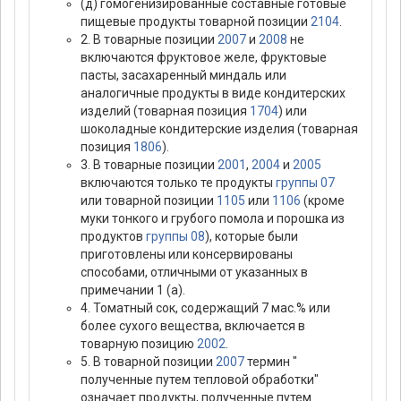
(д) гомогенизированные составные готовые
пищевые продукты товарной позиции
2104
.
2. В товарные позиции
2007
и
2008
не
включаются фруктовое желе, фруктовые
пасты, засахаренный миндаль или
аналогичные продукты в виде кондитерских
изделий (товарная позиция
1704
) или
шоколадные кондитерские изделия (товарная
позиция
1806
).
3. В товарные позиции
2001
,
2004
и
2005
включаются только те продукты
группы 07
или товарной позиции
1105
или
1106
(кроме
муки тонкого и грубого помола и порошка из
продуктов
группы 08
), которые были
приготовлены или консервированы
способами, отличными от указанных в
примечании 1 (а).
4. Томатный сок, содержащий 7 мас.% или
более сухого вещества, включается в
товарную позицию
2002
.
5. В товарной позиции
2007
термин "
полученные путем тепловой обработки"
означает продукты, полученные путем