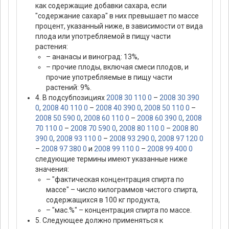
как содержащие добавки сахара, если
"содержание сахара" в них превышает по массе
процент, указанный ниже, в зависимости от вида
плода или употребляемой в пищу части
растения:
– ананасы и виноград: 13%,
– прочие плоды, включая смеси плодов, и
прочие употребляемые в пищу части
растений: 9%.
4. В подсубпозициях
2008 30 110 0
–
2008 30 390
0
,
2008 40 110 0
–
2008 40 390 0
,
2008 50 110 0
–
2008 50 590 0
,
2008 60 110 0
–
2008 60 390 0
,
2008
70 110 0
–
2008 70 590 0
,
2008 80 110 0
–
2008 80
390 0
,
2008 93 110 0
–
2008 93 290 0
,
2008 97 120 0
–
2008 97 380 0
и
2008 99 110 0
–
2008 99 400 0
следующие термины имеют указанные ниже
значения:
– "фактическая концентрация спирта по
массе" – число килограммов чистого спирта,
содержащихся в 100 кг продукта,
– "мас.%" – концентрация спирта по массе.
5. Следующее должно применяться к