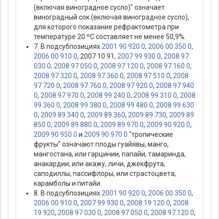
(включая виноградное сусло)" означает
виноградный сок (включая виноградное сусло),
для которого показание рефрактометра при
температуре 20 ºС составляет не менее 50,9%.
7. В подсубпозициях
2001 90 920 0
,
2006 00 350 0
,
2006 00 910 0
, 2007 10 91,
2007 99 930 0
,
2008 97
030 0
,
2008 97 050 0
,
2008 97 120 0
,
2008 97 160 0
,
2008 97 320 0
,
2008 97 360 0
,
2008 97 510 0
,
2008
97 720 0
,
2008 97 760 0
,
2008 97 920 0
,
2008 97 940
0
,
2008 97 970 0
,
2008 99 240 0
,
2008 99 310 0
,
2008
99 360 0
,
2008 99 380 0
,
2008 99 480 0
,
2008 99 630
0
,
2009 89 340 0
,
2009 89 360
,
2009 89 730
,
2009 89
850 0
,
2009 89 880 0
,
2009 89 970 0
,
2009 90 920 0
,
2009 90 950 0
и
2009 90 970 0
"тропические
фрукты" означают плоды гуайявы, манго,
мангостана, или гарцинии, папайи, тамаринда,
анакардии, или акажу, личи, джекфрута,
саподиллы, пассифлоры, или страстоцвета,
карамболы и питайи.
8. В подсубпозициях
2001 90 920 0
,
2006 00 350 0
,
2006 00 910 0
,
2007 99 930 0
,
2008 19 120 0
,
2008
19 920
,
2008 97 030 0
,
2008 97 050 0
,
2008 97 120 0
,