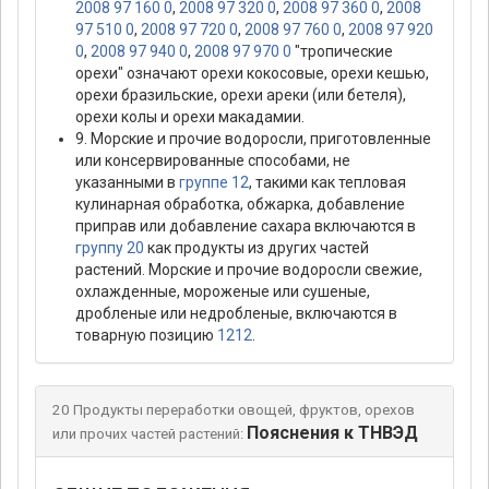
2008 97 160 0
,
2008 97 320 0
,
2008 97 360 0
,
2008
97 510 0
,
2008 97 720 0
,
2008 97 760 0
,
2008 97 920
0
,
2008 97 940 0
,
2008 97 970 0
"тропические
орехи" означают орехи кокосовые, орехи кешью,
орехи бразильские, орехи ареки (или бетеля),
орехи колы и орехи макадамии.
9. Морские и прочие водоросли, приготовленные
или консервированные способами, не
указанными в
группе 12
, такими как тепловая
кулинарная обработка, обжарка, добавление
приправ или добавление сахара включаются в
группу 20
как продукты из других частей
растений. Морские и прочие водоросли свежие,
охлажденные, мороженые или сушеные,
дробленые или недробленые, включаются в
товарную позицию
1212
.
20 Продукты переработки овощей, фруктов, орехов
Пояснения к ТНВЭД
или прочих частей растений: