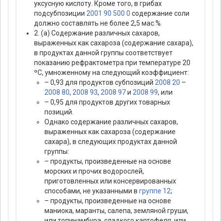
уксусную кислоту. Кроме того, в грибах
подсубпозиции
2001 90 500 0
содержание соли
должно составлять не более 2,5 мас.%.
2. (а) Содержание различных сахаров,
выраженных как сахароза (содержание сахара),
в продуктах данной группы соответствует
показанию рефрактометра при температуре 20
ºС, умноженному на следующий коэффициент:
– 0,93 для продуктов субпозиций
2008 20
–
2008 80
,
2008 93
,
2008 97
и
2008 99
, или
– 0,95 для продуктов других товарных
позиций.
Однако содержание различных сахаров,
выраженных как сахароза (содержание
сахара), в следующих продуктах данной
группы:
– продукты, произведенные на основе
морских и прочих водорослей,
приготовленных или консервированных
способами, не указанными в
группе 12
;
– продукты, произведенные на основе
маниока, маранты, салепа, земляной груши,
или топинамбура, сладкого картофеля, или