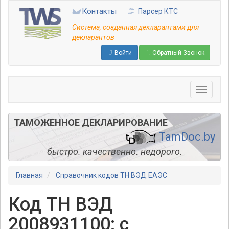
Перейти
Контакты
Парсер КТС
к
основному
Система, созданная декларантами для
содержанию
декларантов
Войти
Обратный Звонок
ТАМОЖЕННОЕ ДЕКЛАРИРОВАНИЕ
TamDoc.by
быстро. качественно. недорого.
Главная
Справочник кодов ТН ВЭД ЕАЭС
Код ТН ВЭД
2008931100: с