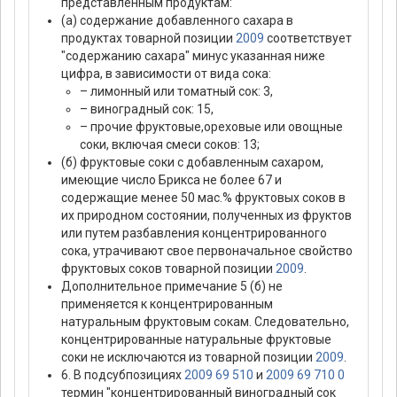
представленным продуктам:
(а) содержание добавленного сахара в
продуктах товарной позиции
2009
соответствует
"содержанию сахара" минус указанная ниже
цифра, в зависимости от вида сока:
– лимонный или томатный сок: 3,
– виноградный сок: 15,
– прочие фруктовые,ореховые или овощные
соки, включая смеси соков: 13;
(б) фруктовые соки с добавленным сахаром,
имеющие число Брикса не более 67 и
содержащие менее 50 мас.% фруктовых соков в
их природном состоянии, полученных из фруктов
или путем разбавления концентрированного
сока, утрачивают свое первоначальное свойство
фруктовых соков товарной позиции
2009
.
Дополнительное примечание 5 (б) не
применяется к концентрированным
натуральным фруктовым сокам. Следовательно,
концентрированные натуральные фруктовые
соки не исключаются из товарной позиции
2009
.
6. В подсубпозициях
2009 69 510
и
2009 69 710 0
термин "концентрированный виноградный сок