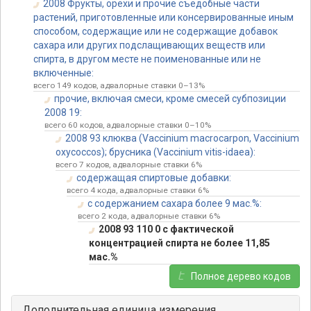
2008 Фрукты, орехи и прочие съедобные части
растений, приготовленные или консервированные иным
способом, содержащие или не содержащие добавок
сахара или других подслащивающих веществ или
спирта, в другом месте не поименованные или не
включенные:
всего 149 кодов, адвалорные ставки 0–13%
прочие, включая смеси, кроме смесей субпозиции
2008 19:
всего 60 кодов, адвалорные ставки 0–10%
2008 93 клюква (Vaccinium macrocarpon, Vaccinium
oxycoccos); брусника (Vaccinium vitis-idaea):
всего 7 кодов, адвалорные ставки 6%
содержащая спиртовые добавки:
всего 4 кода, адвалорные ставки 6%
с содержанием сахара более 9 мас.%:
всего 2 кода, адвалорные ставки 6%
2008 93 110 0 с фактической
концентрацией спирта не более 11,85
мас.%
Полное дерево кодов
Дополнительная единица измерения