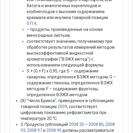
батата и аналогичных корнеплодов и
клубнеплодов с высоким содержанием
крахмала или инулина товарной позиции
0714
;
– продукты, произведенные на основе
виноградных листьев;
соответствует значению, получаемому при
обработке результатов измерений методом
высокоэффективной жидкостной
хроматографии ("ВЭЖХ метод") с
использованием следующей формулы:
S + (G + F) x 0,95, где S – содержание
сахарозы, определенное ВЭЖХ методом; G –
содержание глюкозы, определенное ВЭЖХ
методом; F – содержание фруктозы,
определенное ВЭЖХ методом.
(б) "Число Брикса", приведенное в субпозициях
товарной позиции
2009
, соответствует
цифровому показанию рефрактометра при
температуре 20 °С.
3. Продукты субпозиций
2008 20
–
2008 80
,
2008
93
,
2008 97
и
2008 99
должны рассматриваться