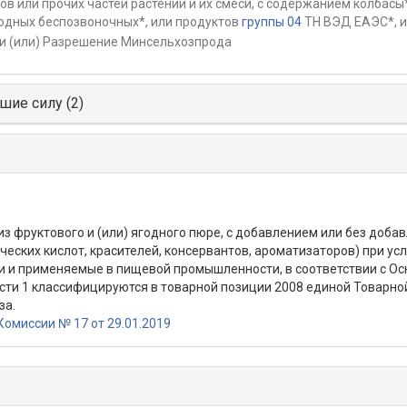
в или прочих частей растений и их смеси, с содержанием колбасы*
водных беспозвоночных*, или продуктов
группы 04
ТН ВЭД ЕАЭС*, и
и (или) Разрешение Минсельхозпрода
шие силу (2)
з фруктового и (или) ягодного пюре, с добавлением или без доба
ских кислот, красителей, консервантов, ароматизаторов) при ус
ции и применяемые в пищевой промышленности, в соответствии с 
ти 1 классифицируются в товарной позиции 2008 единой Товарн
за.
омиссии № 17 от 29.01.2019