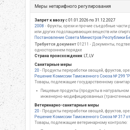
Меры нетарифного регулирования
Запрет к ввозу
с 01.01.2026 по 31.12.2027
2008
- Фрукты, орехи и прочие съедобные части
или других подслащивающих веществ или спирта
Постановление Совета Министров Республики Бе
Требуется документ
01211 - Документы, подтв
одностороннем порядке
Страна происхождения
:
LT
,
LV
Санитарные меры
20
- Продукты переработки овощей, фруктов, оре
Решение Комиссии Таможенного Союза № 299 "Раз
Товары, подлежащие государственному санитар
Пищевые продукты (продукты в натуральном 
инженерно-модифицированных (трансгенных)
Ветеринарно-санитарные меры
20
- Продукты переработки овощей, фруктов, оре
Решение Комиссии Таможенного Союза № 317 от 
Товары, подлежащие ветеринарному контролю: