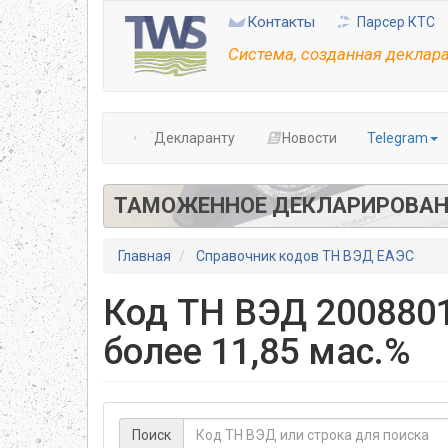
Перейти
Контакты
Парсер КТС
к
основному
Система, созданная деклар
содержанию
Декларанту
Новости
Telegram
ТАМОЖЕННОЕ ДЕКЛАРИРОВАН
Главная
Справочник кодов ТН ВЭД ЕАЭС
Код ТН ВЭД 2008801
более 11,85 мас.%
Поиск