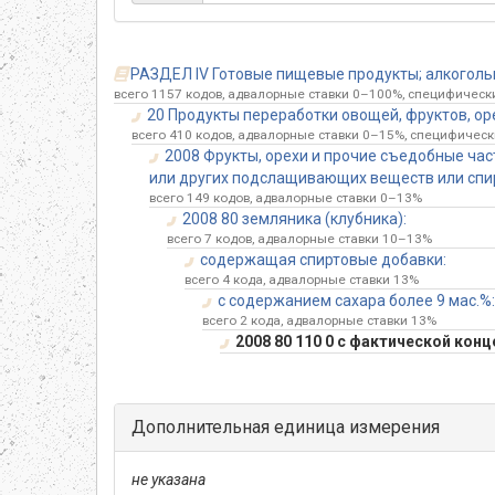
РАЗДЕЛ IV Готовые пищевые продукты; алкогольны
всего 1157 кодов, адвалорные ставки 0–100%, специфические
20 Продукты переработки овощей, фруктов, ор
всего 410 кодов, адвалорные ставки 0–15%, специфически
2008 Фрукты, орехи и прочие съедобные ча
или других подслащивающих веществ или спир
всего 149 кодов, адвалорные ставки 0–13%
2008 80 земляника (клубника):
всего 7 кодов, адвалорные ставки 10–13%
содержащая спиртовые добавки:
всего 4 кода, адвалорные ставки 13%
с содержанием сахара более 9 мас.%:
всего 2 кода, адвалорные ставки 13%
2008 80 110 0 с фактической конц
Дополнительная единица измерения
не указана