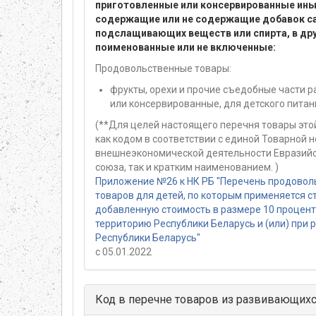
приготовленные или консервированные ин
содержащие или не содержащие добавок са
подслащивающих веществ или спирта, в др
поименованные или не включенные:
Продовольственные товары:
фрукты, орехи и прочие съедобные части р
или консервированные, для детского питан
(**Для целей настоящего перечня товары эт
как кодом в соответствии с единой Товарной 
внешнеэкономической деятельности Евразийс
союза, так и кратким наименованием. )
Приложение №26 к НК РБ "Перечень продовол
товаров для детей, по которым применяется с
добавленную стоимость в размере 10 проценто
территорию Республики Беларусь и (или) при 
Республики Беларусь"
с 05.01.2022
Код в перечне товаров из развивающихс