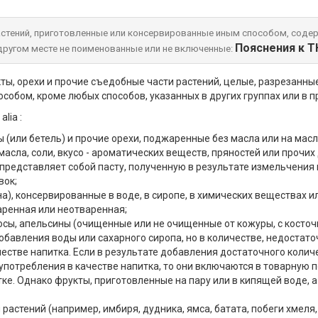
растений, приготовленные или консервированные иным способом, сод
Пояснения к 
другом месте не поименованные или не включенные:
, орехи и прочие съедобные части растений, целые, разрезанные 
собом, кроме любых способов, указанных в других группах или в 
lia :
мы (или бетель) и прочие орехи, поджаренные без масла или на м
асла, соли, вкусо - ароматических веществ, пряностей или прочих
), представляет собой пасту, полученную в результате измельчени
вок;
а), консервированные в воде, в сиропе, в химических веществах ил
варенная или неотваренная;
косы, апельсины (очищенные или не очищенные от кожуры, с косточ
обавления воды или сахарного сиропа, но в количестве, недостато
естве напитка. Если в результате добавления достаточного колич
употребления в качестве напитка, то они включаются в товарную
тке. Однако фрукты, приготовленные на пару или в кипящей воде,
и растений (например, имбиря, дудника, ямса, батата, побеги хмел