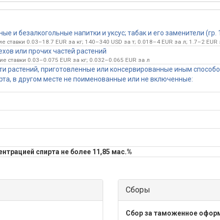
е и безалкогольные напитки и уксус; табак и его заменители (гр. 
 ставки 0.03–18.7 EUR за кг; 140–340 USD за т; 0.018–4 EUR за л; 1.7–2 EUR 
ехов или прочих частей растений
е ставки 0.03–0.075 EUR за кг; 0.032–0.065 EUR за л
сти растений, приготовленные или консервированные иным способ
та, в другом месте не поименованные или не включенные:
ентрацией спирта не более 11,85 мас.%
Сборы
Сбор за таможенное офор