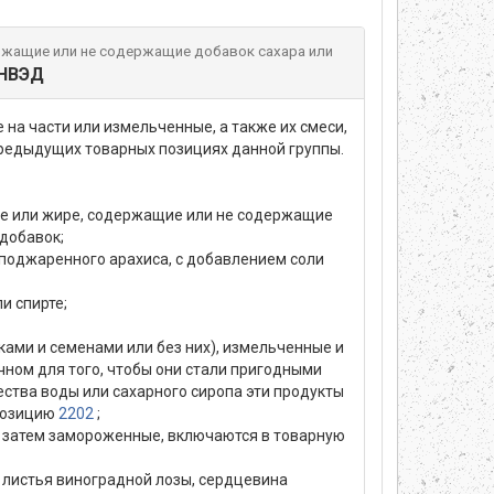
ержащие или не содержащие добавок сахара или
ТНВЭД
на части или измельченные, а также их смеси,
предыдущих товарных позициях данной группы.
асле или жире, содержащие или не содержащие
 добавок;
я поджаренного арахиса, с добавлением соли
и спирте;
ками и семенами или без них), измельченные и
чном для того, чтобы они стали пригодными
ества воды или сахарного сиропа эти продукты
 позицию
2202
;
 а затем замороженные, включаются в товарную
я, листья виноградной лозы, сердцевина