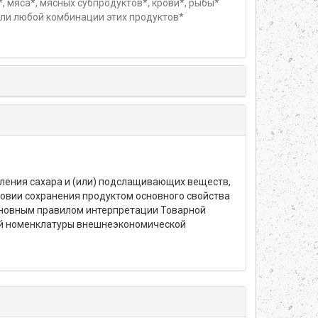
, мяса*, мясных субпродуктов*, крови*, рыбы*
ли любой комбинации этих продуктов*
вления сахара и (или) подслащивающих веществ,
ловии сохранения продуктом основного свойства
Основным правилом интерпретации Товарной
ой номенклатуры внешнеэкономической