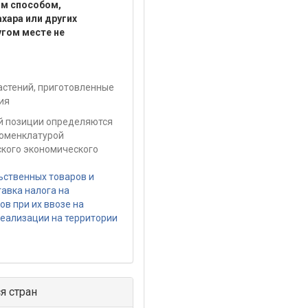
ым способом,
хара или других
угом месте не
астений, приготовленные
ия
ой позиции определяются
номенклатурой
кого экономического
ьственных товаров и
тавка налога на
в при их ввозе на
реализации на территории
я стран