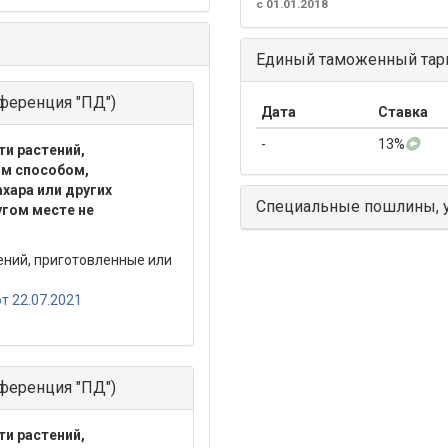
с 01.01.2018
Единый таможенный тари
ференция "ПД")
Дата
Ставка
-
13%
ти растений,
ым способом,
хара или других
Специальные пошлины, 
угом месте не
ений, приготовленные или
т 22.07.2021
ференция "ПД")
ти растений,