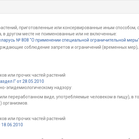
 растений, приготовленные или консервированные иным способом
, в другом месте не поименованные или не включенные:
ларусь № 808 "О применении специальной ограничительной меры" 
ерждающие соблюдение запретов и ограничений (временных мер), 
хов или прочих частей растений
дел I" от 28.05.2010
но-эпидемиологическому надзору:
или переработанном виде, употребляемые человеком в пищу), в то
 организмов.
хов или прочих частей растений
18.06.2010