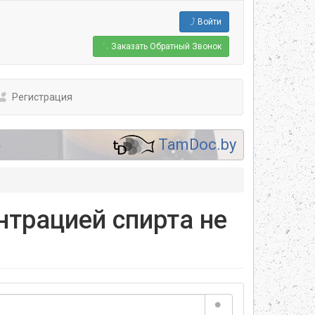
Войти
Заказать
Обратный Звонок
Регистрация
.
TamDoc.by
нтрацией спирта не