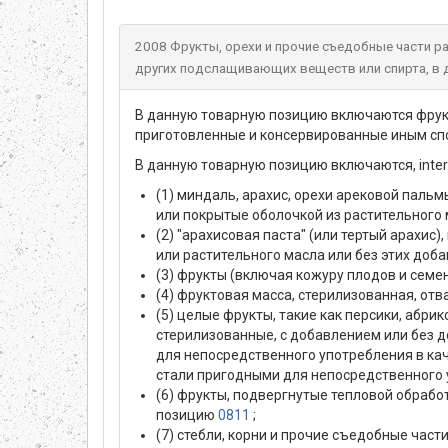
2008 Фрукты, орехи и прочие съедобные части 
других подслащивающих веществ или спирта, в 
В данную товарную позицию включаются фрукты
приготовленные и консервированные иным спо
В данную товарную позицию включаются, inter a
(1) миндаль, арахис, орехи арековой паль
или покрытые оболочкой из растительного м
(2) "арахисовая паста" (или тертый арахис
или растительного масла или без этих доба
(3) фрукты (включая кожуру плодов и семен
(4) фруктовая масса, стерилизованная, от
(5) целые фрукты, такие как персики, абри
стерилизованные, с добавлением или без д
для непосредственного употребления в кач
стали пригодными для непосредственного 
(6) фрукты, подвергнутые тепловой обрабо
позицию
0811
;
(7) стебли, корни и прочие съедобные част