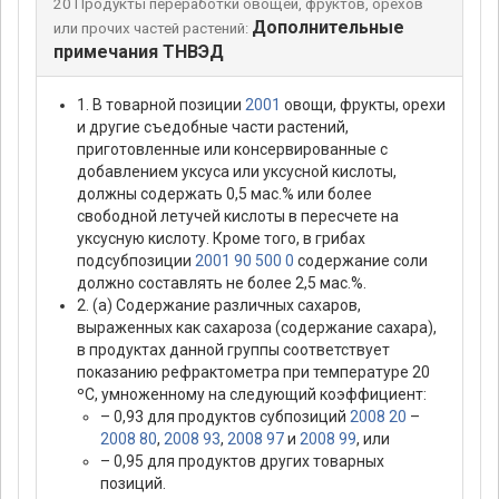
20 Продукты переработки овощей, фруктов, орехов
Дополнительные
или прочих частей растений:
примечания ТНВЭД
1. В товарной позиции
2001
овощи, фрукты, орехи
и другие съедобные части растений,
приготовленные или консервированные с
добавлением уксуса или уксусной кислоты,
должны содержать 0,5 мас.% или более
свободной летучей кислоты в пересчете на
уксусную кислоту. Кроме того, в грибах
подсубпозиции
2001 90 500 0
содержание соли
должно составлять не более 2,5 мас.%.
2. (а) Содержание различных сахаров,
выраженных как сахароза (содержание сахара),
в продуктах данной группы соответствует
показанию рефрактометра при температуре 20
ºС, умноженному на следующий коэффициент:
– 0,93 для продуктов субпозиций
2008 20
–
2008 80
,
2008 93
,
2008 97
и
2008 99
, или
– 0,95 для продуктов других товарных
позиций.