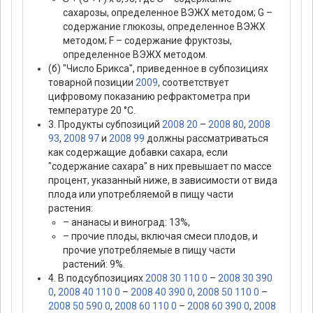
сахарозы, определенное ВЭЖХ методом; G –
содержание глюкозы, определенное ВЭЖХ
методом; F – содержание фруктозы,
определенное ВЭЖХ методом.
(б) "Число Брикса", приведенное в субпозициях
товарной позиции
2009
, соответствует
цифровому показанию рефрактометра при
температуре 20 °С.
3. Продукты субпозиций
2008 20
–
2008 80
,
2008
93
,
2008 97
и
2008 99
должны рассматриваться
как содержащие добавки сахара, если
"содержание сахара" в них превышает по массе
процент, указанный ниже, в зависимости от вида
плода или употребляемой в пищу части
растения:
– ананасы и виноград: 13%,
– прочие плоды, включая смеси плодов, и
прочие употребляемые в пищу части
растений: 9%.
4. В подсубпозициях
2008 30 110 0
–
2008 30 390
0
,
2008 40 110 0
–
2008 40 390 0
,
2008 50 110 0
–
2008 50 590 0
,
2008 60 110 0
–
2008 60 390 0
,
2008