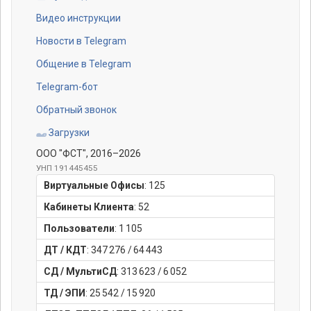
Видео инструкции
Новости в Telegram
Общение в Telegram
Telegram-бот
Обратный звонок
Загрузки
ООО "ФСТ"
, 2016–2026
УНП 191445455
Виртуальные Офисы
:
125
Кабинеты Клиента
:
52
Пользователи
:
1 105
ДТ / КДТ
:
347 276
/
64 443
СД / МультиСД
:
313 623
/
6 052
ТД / ЭПИ
:
25 542
/
15 920