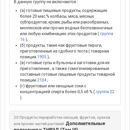
В данную группу не включаются :
(а) готовые пищевые продукты, содержащие
более 20 мас.% колбасы, мяса, мясных
субпродуктов, крови, рыбы или ракообразных,
моллюсков или прочих водных беспозвоночных
или любую комбинацию этих продуктов (
группа
16
);
(б) продукты, такие как фруктовые пироги,
приготовленные из сдобного теста ( товарная
позиция
1905
);
(в) готовые супы и бульоны и заготовки для их
приготовления , а также гомогенизированные
составные готовые пищевые продукты товарной
позиции
2104
;
(г) фруктовые или овощные соки с
концентрацией спирта более 0,5 об.% (
группа 22
).
20 Продукты переработки овощей, фруктов, орехов
Дополнительные
или прочих частей растений:
пояснения к ТНВЭД (Том VI)