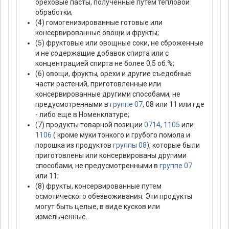
ореховые пасты, полученные путем тепловой
обработки;
(4) гомогенизированные готовые или
консервированные овощи и фрукты;
(5) фруктовые или овощные соки, не сброженные
и не содержащие добавок спирта или с
концентрацией спирта не более 0,5 об.%;
(6) овощи, фрукты, орехи и другие съедобные
части растений, приготовленные или
консервированные другими способами, не
предусмотренными в
группе 07
, 08 или 11 или где
- либо еще в Номенклатуре;
(7) продукты товарной позиции
0714
,
1105
или
1106
( кроме муки тонкого и грубого помола и
порошка из продуктов
группы 08
), которые были
приготовлены или консервированы другими
способами, не предусмотренными в
группе 07
или 11;
(8) фрукты, консервированные путем
осмотического обезвоживания. Эти продукты
могут быть целые, в виде кусков или
измельченные.