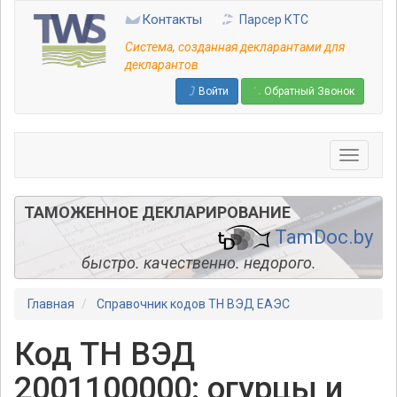
Перейти
Контакты
Парсер КТС
к
основному
Система, созданная декларантами для
содержанию
декларантов
Войти
Обратный Звонок
ТАМОЖЕННОЕ ДЕКЛАРИРОВАНИЕ
TamDoc.by
быстро. качественно. недорого.
Главная
Справочник кодов ТН ВЭД ЕАЭС
Код ТН ВЭД
2001100000: огурцы и