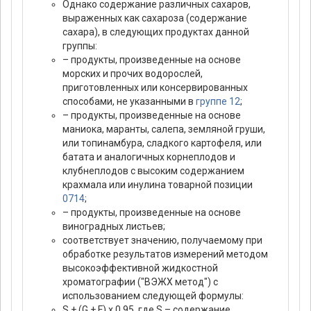
Однако содержание различных сахаров,
выраженных как сахароза (содержание
сахара), в следующих продуктах данной
группы:
– продукты, произведенные на основе
морских и прочих водорослей,
приготовленных или консервированных
способами, не указанными в
группе 12
;
– продукты, произведенные на основе
маниока, маранты, салепа, земляной груши,
или топинамбура, сладкого картофеля, или
батата и аналогичных корнеплодов и
клубнеплодов с высоким содержанием
крахмала или инулина товарной позиции
0714
;
– продукты, произведенные на основе
виноградных листьев;
соответствует значению, получаемому при
обработке результатов измерений методом
высокоэффективной жидкостной
хроматографии ("ВЭЖХ метод") с
использованием следующей формулы:
S + (G + F) x 0,95, где S – содержание