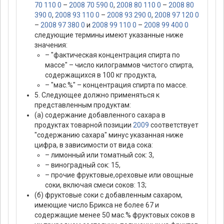
70 110 0
–
2008 70 590 0
,
2008 80 110 0
–
2008 80
390 0
,
2008 93 110 0
–
2008 93 290 0
,
2008 97 120 0
–
2008 97 380 0
и
2008 99 110 0
–
2008 99 400 0
следующие термины имеют указанные ниже
значения:
– "фактическая концентрация спирта по
массе" – число килограммов чистого спирта,
содержащихся в 100 кг продукта,
– "мас.%" – концентрация спирта по массе.
5. Следующее должно применяться к
представленным продуктам:
(а) содержание добавленного сахара в
продуктах товарной позиции
2009
соответствует
"содержанию сахара" минус указанная ниже
цифра, в зависимости от вида сока:
– лимонный или томатный сок: 3,
– виноградный сок: 15,
– прочие фруктовые,ореховые или овощные
соки, включая смеси соков: 13;
(б) фруктовые соки с добавленным сахаром,
имеющие число Брикса не более 67 и
содержащие менее 50 мас.% фруктовых соков в