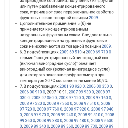
их природном состоянии, полученных из фруктов
или путем разбавления концентрированного
сока, утрачивают свое первоначальное свойство
фруктовых соков товарной позиции
2009
.
Дополнительное примечание 5 (б) не
применяется к концентрированным
натуральным фруктовым сокам. Следовательно,
концентрированные натуральные фруктовые
соки не исключаются из товарной позиции
2009
.
6. В подсубпозициях
2009 69 510
и
2009 69 710 0
термин "концентрированный виноградный сок
(включая виноградное сусло)" означает
виноградный сок (включая виноградное сусло),
для которого показание рефрактометра при
температуре 20 ºС составляет не менее 50,9%.
7. В подсубпозициях
2001 90 920 0
,
2006 00 350 0
,
2006 00 910 0
, 2007 10 91,
2007 99 930 0
,
2008 97
030 0
,
2008 97 050 0
,
2008 97 120 0
,
2008 97 160 0
,
2008 97 320 0
,
2008 97 360 0
,
2008 97 510 0
,
2008
97 720 0
,
2008 97 760 0
,
2008 97 920 0
,
2008 97 940
0
,
2008 97 970 0
,
2008 99 240 0
,
2008 99 310 0
,
2008
99 360 0
,
2008 99 380 0
,
2008 99 480 0
,
2008 99 630
0
,
2009 89 340 0
,
2009 89 360
,
2009 89 730
,
2009 89