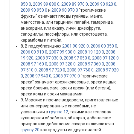
850 0
,
2009 89 880 0
,
2009 89 970 0
,
2009 90 920 0
,
2009 90 950 0
и
2009 90 970 0
"тропические
фрукты" означают плоды гуайявы, манго,
мангостана, или гарцинии, папайи, тамаринда,
анакардии, или акажу, личи, джекфрута,
саподиллы, пассифлоры, или страстоцвета,
карамболы и питайи.
8. В подсубпозициях
2001 90 920 0
,
2006 00 350 0
,
2006 00 910 0
,
2007 99 930 0
,
2008 19 120 0
,
2008
19 920
,
2008 97 030 0
,
2008 97 050 0
,
2008 97 120 0
,
2008 97 160 0
,
2008 97 320 0
,
2008 97 360 0
,
2008
97 510 0
,
2008 97 720 0
,
2008 97 760 0
,
2008 97 920
0
,
2008 97 940 0
,
2008 97 970 0
"тропические
орехи" означают орехи кокосовые, орехи кешью,
орехи бразильские, орехи ареки (или бетеля),
орехи колы и орехи макадамии.
9. Морские и прочие водоросли, приготовленные
или консервированные способами, не
указанными в
группе 12
, такими как тепловая
кулинарная обработка, обжарка, добавление
приправ или добавление сахара включаются в
группу 20
как продукты из других частей