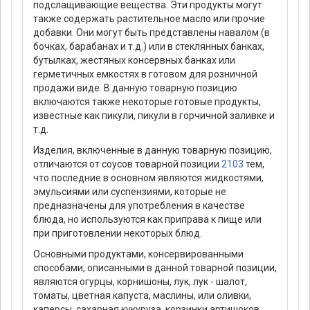
подслащивающие вещества. Эти продукты могут
также содержать растительное масло или прочие
добавки. Они могут быть представлены навалом (в
бочках, барабанах и т.д.) или в стеклянных банках,
бутылках, жестяных консервных банках или
герметичных емкостях в готовом для розничной
продажи виде. В данную товарную позицию
включаются также некоторые готовые продукты,
известные как пикули, пикули в горчичной заливке и
т.д.
Изделия, включенные в данную товарную позицию,
отличаются от соусов товарной позиции
2103
тем,
что последние в основном являются жидкостями,
эмульсиями или суспензиями, которые не
предназначены для употребления в качестве
блюда, но используются как приправа к пище или
при приготовлении некоторых блюд.
Основными продуктами, консервированными
способами, описанными в данной товарной позиции,
являются огурцы, корнишоны, лук, лук - шалот,
томаты, цветная капуста, маслины, или оливки,
каперсы, сахарная кукуруза, корзинки артишоков,