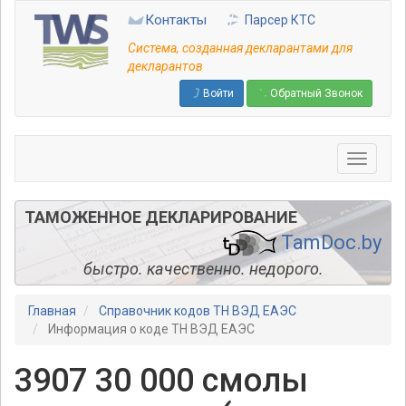
Перейти
Контакты
Парсер КТС
к
основному
Система, созданная декларантами для
содержанию
декларантов
Войти
Обратный Звонок
ТАМОЖЕННОЕ ДЕКЛАРИРОВАНИЕ
TamDoc.by
быстро. качественно. недорого.
Главная
Справочник кодов ТН ВЭД ЕАЭС
Информация о коде ТН ВЭД ЕАЭС
3907 30 000 смолы