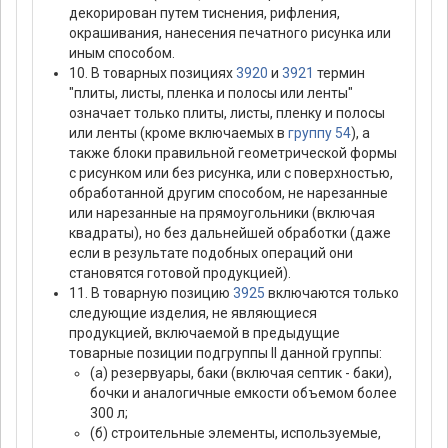
декорирован путем тиснения, рифления,
окрашивания, нанесения печатного рисунка или
иным способом.
10. В товарных позициях
3920
и
3921
термин
"плиты, листы, пленка и полосы или ленты"
означает только плиты, листы, пленку и полосы
или ленты (кроме включаемых в
группу 54
), а
также блоки правильной геометрической формы
с рисунком или без рисунка, или с поверхностью,
обработанной другим способом, не нарезанные
или нарезанные на прямоугольники (включая
квадраты), но без дальнейшей обработки (даже
если в результате подобных операций они
становятся готовой продукцией).
11. В товарную позицию
3925
включаются только
следующие изделия, не являющиеся
продукцией, включаемой в предыдущие
товарные позиции подгруппы II данной группы:
(а) резервуары, баки (включая септик - баки),
бочки и аналогичные емкости объемом более
300 л;
(б) строительные элементы, используемые,