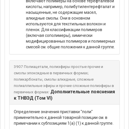
включают полимеры на основе терефталевой
кислоты, например, полибутилентерефталат и
насыщенные, не содержащие масел,
алкидные смолы. Они в основном
используются для текстильных волокон и
пленок. Для классификации полимеров
(включая сополимеры), химически
модифицированных полимеров и полимерных
смесей см. общие положения к данной группе.
3907 Полиацетали, полиэфиры простые прочие и
смолы эпоксидные в первичных формах;
поликарбонаты, смолы алкидные, сложные
полиаллильные эфиры и прочие сложные полиэфиры в
Дополнительные пояснения
первичных формах:
к ТНВЭД (Том VI)
Определение значения приставки "поли"
применительно к данной товарной позиции см. в
примечании к субпозициям 1(а) (1) к данной группе.