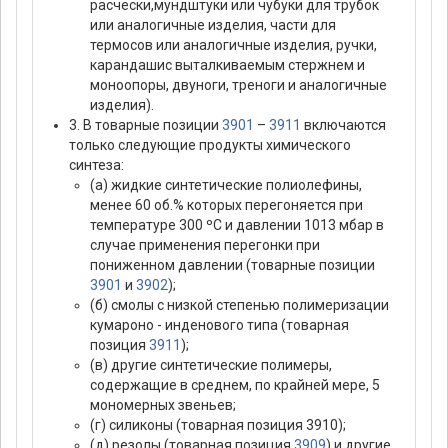
расчески,мундштуки или чубуки для трубок
или аналогичные изделия, части для
термосов или аналогичные изделия, ручки,
карандашис выталкиваемым стержнем и
моноопоры, двуноги, треноги и аналогичные
изделия).
3. В товарные позиции
3901
–
3911
включаются
только следующие продукты химического
синтеза:
(а) жидкие синтетические полиолефины,
менее 60 об.% которых перегоняется при
температуре 300 ºС и давлении 1013 мбар в
случае применения перегонки при
пониженном давлении (товарные позиции
3901
и
3902
);
(б) смолы с низкой степенью полимеризации
кумароно - инденового типа (товарная
позиция
3911
);
(в) другие синтетические полимеры,
содержащие в среднем, по крайней мере, 5
мономерных звеньев;
(г) силиконы (товарная позиция 3910);
(д) резолы (товарная позиция
3909
) и другие