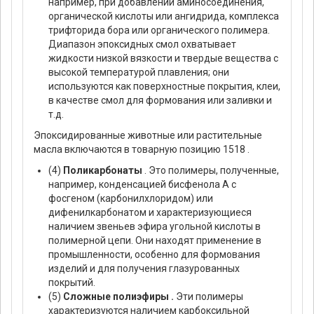
например, при добавлении аминосоединения,
органической кислоты или ангидрида, комплекса
трифторида бора или органического полимера.
Диапазон эпоксидных смол охватывает
жидкости низкой вязкости и твердые вещества с
высокой температурой плавления; они
используются как поверхностные покрытия, клеи,
в качестве смол для формования или заливки и
т.д.
Эпоксидированные животные или растительные
масла включаются в товарную позицию 1518 .
(4)
Поликарбонаты
. Это полимеры, полученные,
например, конденсацией бисфенола А с
фосгеном (карбонилхлоридом) или
дифенилкарбонатом и характеризующиеся
наличием звеньев эфира угольной кислоты в
полимерной цепи. Они находят применение в
промышленности, особенно для формования
изделий и для получения глазурованных
покрытий.
(5)
Сложные полиэфиры .
Эти полимеры
характеризуются наличием карбоксильной