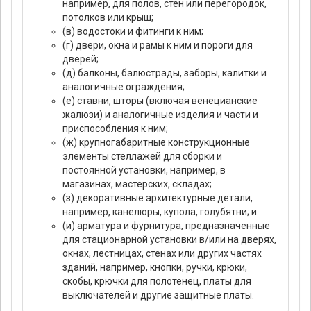
например, для полов, стен или перегородок,
потолков или крыш;
(в) водостоки и фитинги к ним;
(г) двери, окна и рамы к ним и пороги для
дверей;
(д) балконы, балюстрады, заборы, калитки и
аналогичные ограждения;
(е) ставни, шторы (включая венецианские
жалюзи) и аналогичные изделия и части и
приспособления к ним;
(ж) крупногабаритные конструкционные
элементы стеллажей для сборки и
постоянной установки, например, в
магазинах, мастерских, складах;
(з) декоративные архитектурные детали,
например, канелюры, купола, голубятни; и
(и) арматура и фурнитура, предназначенные
для стационарной установки в/или на дверях,
окнах, лестницах, стенах или других частях
зданий, например, кнопки, ручки, крюки,
скобы, крючки для полотенец, платы для
выключателей и другие защитные платы.