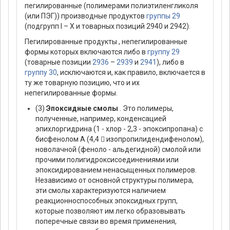
пегилированные (полимерами полиэтиленгликоля
(или ПЭГ)) производные продуктов
группы 29
(подгрупп I – X и товарных позиций 2940 и 2942).
Пегилированные продукты , непегилированные
формы которых включаются либо в
группу 29
(товарные позиции
2936
–
2939
и
2941
), либо в
группу 30
, исключаются и, как правило, включается в
ту же товарную позицию, что и их
непегилированные формы.
(3)
Эпоксидные смолы
. Это полимеры,
полученные, например, конденсацией
эпихлоргидрина (1 - хлор - 2,3 - эпоксипропана) с
бисфенолом А (4,4  изопропилидендифенолом),
новолачной (феноло - альдегидной) смолой или
прочими полигидроксисоединениями или
эпоксидированием ненасыщенных полимеров.
Независимо от основной структуры полимера,
эти смолы характеризуются наличием
реакционноспособных эпоксидных групп,
которые позволяют им легко образовывать
поперечные связи во время применения,