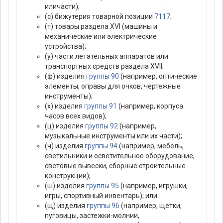
иличасти);
(с) бижутерия товарной позиции
7117
;
(т) товары раздела XVI (машины и
механические или электрические
устройства);
(у) части летательных аппаратов или
транспортных средств раздела XVII;
(ф) изделия
группы 90
(например, оптические
элементы, оправы для очков, чертежные
инструменты);
(х) изделия
группы 91
(например, корпуса
часов всех видов);
(ц) изделия
группы 92
(например,
музыкальные инструменты или их части);
(ч) изделия
группы 94
(например, мебель,
светильники и осветительное оборудование,
световые вывески, сборные строительные
конструкции);
(ш) изделия
группы 95
(например, игрушки,
игры, спортивный инвентарь); или
(щ) изделия
группы 96
(например, щетки,
пуговицы, застежки-молнии,