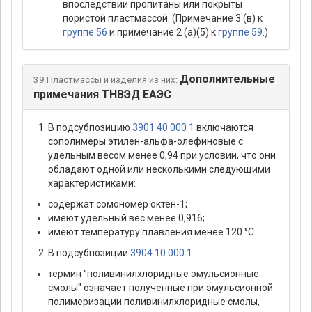
впоследствии пропитаны или покрыты
пористой пластмассой. (Примечание 3 (в) к
группе 56
и примечание 2 (а)(5) к
группе 59
.)
Дополнительные
39 Пластмассы и изделия из них:
примечания ТНВЭД ЕАЭС
В подсубпозицию
3901 40 000 1
включаются
сополимеры этилен-альфа-олефиновые с
удельным весом менее 0,94 при условии, что они
обладают одной или несколькими следующими
характеристиками:
содержат сомономер октен-1;
имеют удельный вес менее 0,916;
имеют температуру плавления менее 120 °С.
В подсубпозиции
3904 10 000 1
:
термин "поливинилхлоридные эмульсионные
смолы" означает полученные при эмульсионной
полимеризации поливинилхлоридные смолы,