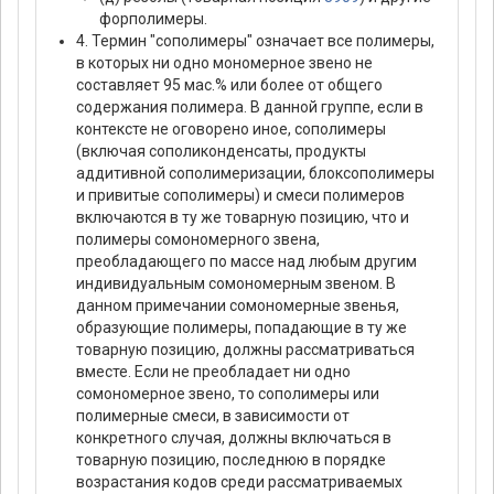
форполимеры.
4. Термин "сополимеры" означает все полимеры,
в которых ни одно мономерное звено не
составляет 95 мас.% или более от общего
содержания полимера. В данной группе, если в
контексте не оговорено иное, сополимеры
(включая сополиконденсаты, продукты
аддитивной сополимеризации, блоксополимеры
и привитые сополимеры) и смеси полимеров
включаются в ту же товарную позицию, что и
полимеры сомономерного звена,
преобладающего по массе над любым другим
индивидуальным сомономерным звеном. В
данном примечании сомономерные звенья,
образующие полимеры, попадающие в ту же
товарную позицию, должны рассматриваться
вместе. Если не преобладает ни одно
сомономерное звено, то сополимеры или
полимерные смеси, в зависимости от
конкретного случая, должны включаться в
товарную позицию, последнюю в порядке
возрастания кодов среди рассматриваемых