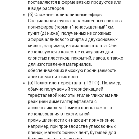
поставляются в форме вязких продуктов или
в виде растворов.
(б) Сложные полиаллильные эфиры .
Специальная группа ненасыщенных сложных
полиэфиров (термин "ненасыщенный" см.
пункт (д) ниже), полученных из сложных
эфиров аллилового спирта и двухосновных
кислот, например, из диаллилфталата. Они
используются в качестве связующих для
слоистых пластиков, покрытий, лаков, а также
для изготовления материалов,
обеспечивающих высокую проницаемость
электромагнитных волн.
(в) Полиэтилентерефталат (ПЭТФ) . Полимер,
обычно получаемый этерификацией
терефталевой кислоты этиленгликолем или
реакцией диметилтерефталата с
этиленгликолем. Помимо очень важного
использования в текстильной
промышленности он находит применение,
например, при производстве упаковочных
пленок, магнитофонных лент, бутылей для
безалкогольных напитков.