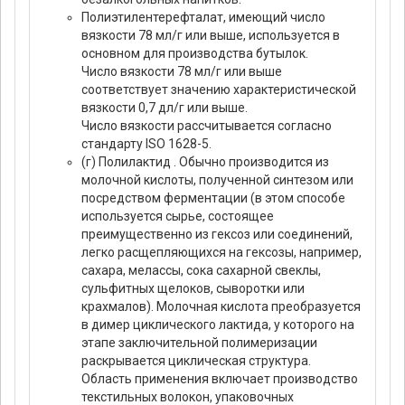
Полиэтилентерефталат, имеющий число
вязкости 78 мл/г или выше, используется в
основном для производства бутылок.
Число вязкости 78 мл/г или выше
соответствует значению характеристической
вязкости 0,7 дл/г или выше.
Число вязкости рассчитывается согласно
стандарту ISO 1628-5.
(г) Полилактид . Обычно производится из
молочной кислоты, полученной синтезом или
посредством ферментации (в этом способе
используется сырье, состоящее
преимущественно из гексоз или соединений,
легко расщепляющихся на гексозы, например,
сахара, мелассы, сока сахарной свеклы,
сульфитных щелоков, сыворотки или
крахмалов). Молочная кислота преобразуется
в димер циклического лактида, у которого на
этапе заключительной полимеризации
раскрывается циклическая структура.
Область применения включает производство
текстильных волокон, упаковочных