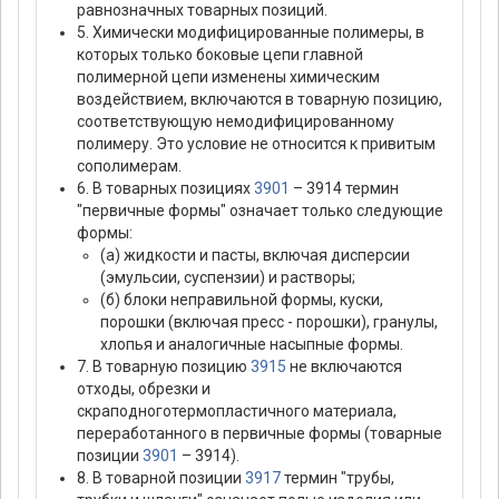
равнозначных товарных позиций.
5. Химически модифицированные полимеры, в
которых только боковые цепи главной
полимерной цепи изменены химическим
воздействием, включаются в товарную позицию,
соответствующую немодифицированному
полимеру. Это условие не относится к привитым
сополимерам.
6. В товарных позициях
3901
– 3914 термин
"первичные формы" означает только следующие
формы:
(а) жидкости и пасты, включая дисперсии
(эмульсии, суспензии) и растворы;
(б) блоки неправильной формы, куски,
порошки (включая пресс - порошки), гранулы,
хлопья и аналогичные насыпные формы.
7. В товарную позицию
3915
не включаются
отходы, обрезки и
скраподноготермопластичного материала,
переработанного в первичные формы (товарные
позиции
3901
– 3914).
8. В товарной позиции
3917
термин "трубы,