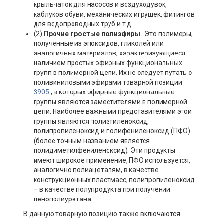
крыльчаток для насосов и воздуходувок,
каблуков обуви, механических игрушек, фитингов
для водопроводных труб и т.д.
(2)
Прочие простые полиэфиры
. Это полимеры,
полученные из эпоксидов, гликолей или
аналогичных материалов, характеризующиеся
наличием простых эфирных функциональных
групп в полимерной цепи. Их не следует путать с
поливиниловыми эфирами товарной позиции
3905
, в которых эфирные функциональные
группы являются заместителями в полимерной
цепи. Наиболее важными представителями этой
группы являются полиэтиленоксид,
полипропиленоксид и полифениленоксид (ПФО)
(более точным названием является
полидиметилфениленоксид). Эти продукты
имеют широкое применение, ПФО используется,
аналогично полиацеталям, в качестве
конструкционных пластмасс, полипропиленоксид
– в качестве полупродукта при получении
пенополиуретана.
В данную товарную позицию также включаются