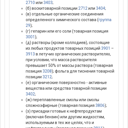
2710
или
3403
;
(б) воскитоварной позиции
2712
или
3404
;
(в) отдельные органические соединения
определенного химического состава (
группа
29
);
(г) гепарин или его соли (товарная позиция
3001
);
(д) растворы (кроме коллодиев), состоящие
из любых продуктов товарных позиций
3901
–
3913
в летучих органических растворителях,
при условии, что масса растворителя
превышает 50% от массы раствора (товарная
позиция
3208
); фольга для тиснения товарной
позиции
3212
;
(е) органические поверхностно - активные
вещества или средства товарной позиции
3402
;
(ж) переплавленные смолы или смолы
сложноэфирные (товарная позиция
3806
);
(з) присадки готовые к нефтепродуктам
(включая бензин) или другим жидкостям,
используемым в тех же целях, что и