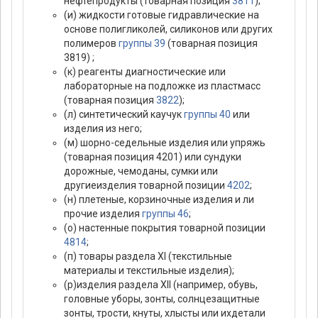
нефтепродукты (товарная позиция
3811
);
(и) жидкости готовые гидравлические на
основе полигликолей, силиконов или других
полимеров
группы 39
(товарная позиция
3819) ;
(к) реагенты диагностические или
лабораторные на подложке из пластмасс
(товарная позиция
3822
);
(л) синтетический каучук
группы 40
или
изделия из него;
(м) шорно-седельные изделия или упряжь
(товарная позиция 4201) или сундуки
дорожные, чемоданы, сумки или
другиеизделия товарной позиции
4202
;
(н) плетеные, корзиночные изделия и ли
прочие изделия
группы 46
;
(о) настенные покрытия товарной позиции
4814
;
(п) товары раздела XI (текстильные
материалы и текстильные изделия);
(р)изделия раздела XII (например, обувь,
головные уборы, зонты, солнцезащитные
зонты, трости, кнуты, хлысты или ихдетали