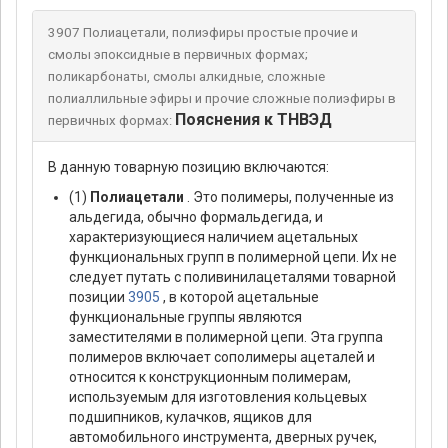
3907 Полиацетали, полиэфиры простые прочие и
смолы эпоксидные в первичных формах;
поликарбонаты, смолы алкидные, сложные
полиаллильные эфиры и прочие сложные полиэфиры в
Пояснения к ТНВЭД
первичных формах:
В данную товарную позицию включаются:
(1)
Полиацетали
. Это полимеры, полученные из
альдегида, обычно формальдегида, и
характеризующиеся наличием ацетальных
функциональных групп в полимерной цепи. Их не
следует путать с поливинилацеталями товарной
позиции
3905
, в которой ацетальные
функциональные группы являются
заместителями в полимерной цепи. Эта группа
полимеров включает сополимеры ацеталей и
относится к конструкционным полимерам,
используемым для изготовления кольцевых
подшипников, кулачков, ящиков для
автомобильного инструмента, дверных ручек,