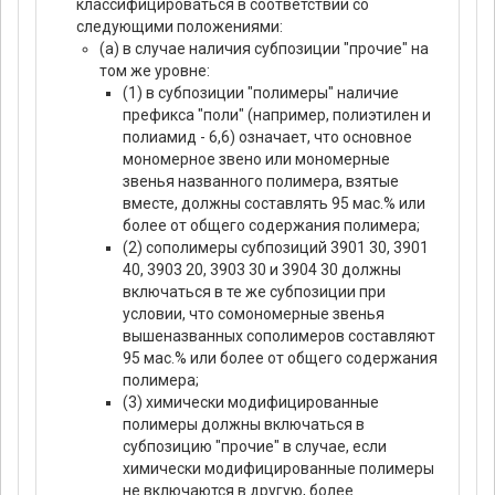
классифицироваться в соответствии со
следующими положениями:
(а) в случае наличия субпозиции "прочие" на
том же уровне:
(1) в субпозиции "полимеры" наличие
префикса "поли" (например, полиэтилен и
полиамид - 6,6) означает, что основное
мономерное звено или мономерные
звенья названного полимера, взятые
вместе, должны составлять 95 мас.% или
более от общего содержания полимера;
(2) сополимеры субпозиций 3901 30, 3901
40, 3903 20, 3903 30 и 3904 30 должны
включаться в те же субпозиции при
условии, что сомономерные звенья
вышеназванных сополимеров составляют
95 мас.% или более от общего содержания
полимера;
(3) химически модифицированные
полимеры должны включаться в
субпозицию "прочие" в случае, если
химически модифицированные полимеры
не включаются в другую, более