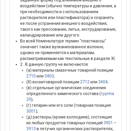
заданную форму под влиянием внешнего
воздействия (обычно температуры и давления, а
при необходимости и с использованием
растворителя или пластификатора) и сохранять
ее после устранения внешнего воздействия,
такого как прессование, литье, экструдирование,
каландрирование или другого.
Во всей Hоменклатуре термин "пластмассы"
означает также вулканизованное волокно,
однако не применяется к материалам,
рассматриваемым как текстильные в разделе XI.
2 . В данную группу не включаются:
(а) материалы смазочные товарной позиции
2710
или
3403
;
(б) воскитоварной позиции
2712
или
3404
;
(в) отдельные органические соединения
определенного химического состава (
группа
29
);
(г) гепарин или его соли (товарная позиция
3001
);
(д) растворы (кроме коллодиев), состоящие
из любых продуктов товарных позиций
3901
–
3913
в летучих органических растворителях,