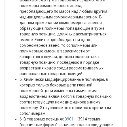
включаются в ту же товарную позицию, что и
полимеры сомономерного звена,
преобладающего по массе над любым другим
индивидуальным сомономерным звеном. В
данном примечании сомономерные звенья,
образующие полимеры, попадающие в ту же
товарную позицию, должны рассматриваться
вместе. Если не преобладает ни одно
сомономерное звено, то сополимеры или
полимерные смеси, в зависимости от
конкретного случая, должны включаться в
товарную позицию, последнюю в порядке
возрастания кодов среди рассматриваемых
равнозначных товарных позиций.
5. Химически модифицированные полимеры, в
которых только боковые цепи главной
полимерной цепи изменены химическим
воздействием, включаются в товарную позицию,
соответствующую немодифицированному
полимеру. Это условие не относится к привитым
сополимерам.
6. В товарных позициях
3901
– 3914 термин
"первичные формы" означает только следующие