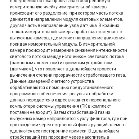
поступления потока пробы газа в обогреваемую
измерительную ячейку измерительной камеры
происходит его разделение, при котором часть потока
движется в направлении модуля световых элементов,
другая часть в направлении узла датчика. В крайних
точках измерительной камеры проба газа поступает в
выпускные камеры, где меняет направление движения,
покидая измерительный модуль. В измерительной
камере происходит измерение снижения интенсивности
светового потока между источником светового потока
(ламповым элементом) и приемным устройством
(датчиком), что позволяет в дальнейшем провести
вычисления степени прозрачности отработавшего газа.
Данные измерений счетного устройства
обрабатываются с помощью предустановленного
программного обеспечения, результат обработки
данных передается в адрес внешнего персонального
компьютера системы управления (ПК в комплект
поставки не входит). Затем отработавший газ из
выпускных камер направляется к узлу фильтров, где при
прохождении через встроенный фильтрующий элемент
удаляются все посторонние примеси. В дальнейшем
отработавший газ проходит через накопитель в