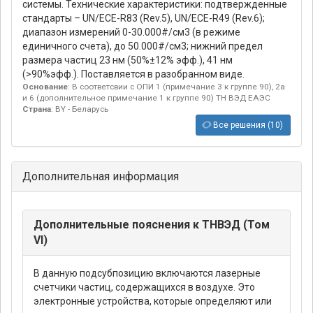
системы. Технические характеристики: подтвержденные
стандарты – UN/ECE-R83 (Rev.5), UN/ECE-R49 (Rev.6);
диапазон измерений 0-30.000#/см3 (в режиме
единичного счета), до 50.000#/см3; нижний предел
размера частиц 23 нм (50%±12% эфф.), 41 нм
(>90%эфф.). Поставляется в разобранном виде.
Основание
: В соответсвии с ОПИ 1 (примечание 3 к группе 90), 2а
и 6 (дополнительное примечание 1 к группе 90) ТН ВЭД ЕАЭС
Страна
: BY - Беларусь
Все решения (10)
Дополнительная информация
Дополнительные пояснения к ТНВЭД (Том
VI)
В данную подсубпозицию включаются лазерные
счетчики частиц, содержащихся в воздухе. Это
электронные устройства, которые определяют или