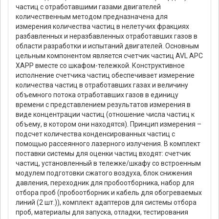
частиц с отработавшими газами двигателей
количественным методом предназначена для
измерения количества частиц в нелетучих фракциях
разбавленных и неразбавленных отработавших газов в
области разработки и испытаний двигателей. Основным
цельным компонентом является счетчик частиц AVL APC
XAPP вместе со шкафом-тележкой. Конструктивное
исполнение счетчика частиц обеспечивает измерение
количества частиц в отработавших газах и величину
объемного потока отработавших газов в единицу
времени с представлением результатов измерения в
виде концентрации частиц (отношение числа частиц к
объему, в котором они находятся). Принцип измерения –
подсчет количества конденсированных частиц с
помощью рассеянного лазерного излучения. В комплект
поставки системы для оценки частиц входят: счетчик
частиц, установленный в тележке/шкафу со встроенным
модулем подготовки сжатого воздуха, блок снижения
давления, переходник для пробоотборника, набор для
отбора проб (пробоотборник и кабель для обогреваемых
линий (2 шт.)), комплект адаптеров для системы отбора
проб, материалы для запуска, отладки, тестирования