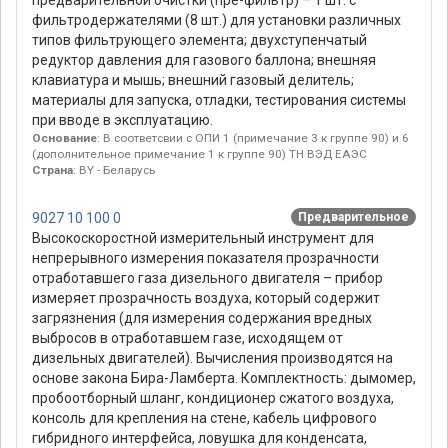
предварительной очистки (пре-фильтр) – 1 шт. с
фильтродержателями (8 шт.) для установки различных
типов фильтрующего элемента; двухступенчатый
редуктор давления для газового баллона; внешняя
клавиатура и мышь; внешний газовый делитель;
материалы для запуска, отладки, тестирования системы
при вводе в эксплуатацию.
Основание
: В соответсвии с ОПИ 1 (примечание 3 к группе 90) и 6
(дополнительное примечание 1 к группе 90) ТН ВЭД ЕАЭС
Страна
: BY - Беларусь
9027 10 100 0
Предварительное
Высокоскоростной измерительный инструмент для
непрерывного измерения показателя прозрачности
отработавшего газа дизельного двигателя – прибор
измеряет прозрачность воздуха, который содержит
загрязнения (для измерения содержания вредных
выбросов в отработавшем газе, исходящем от
дизельных двигателей). Вычисления производятся на
основе закона Бира-Ламберта. Комплектность: дымомер,
пробоотборный шланг, кондиционер сжатого воздуха,
консоль для крепления на стене, кабель цифрового
гибридного интерфейса, ловушка для конденсата,