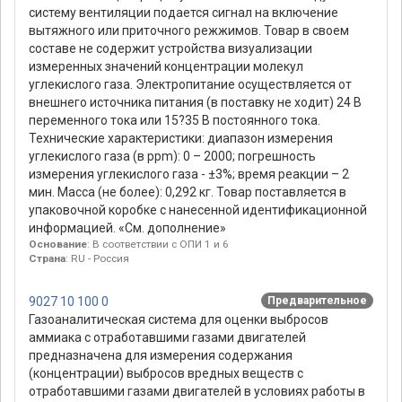
систему вентиляции подается сигнал на включение
вытяжного или приточного режжимов. Товар в своем
составе не содержит устройства визуализации
измеренных значений концентрации молекул
углекислого газа. Электропитание осуществляется от
внешнего источника питания (в поставку не ходит) 24 В
переменного тока или 15?35 В постоянного тока.
Технические характеристики: диапазон измерения
углекислого газа (в ppm): 0 – 2000; погрешность
измерения углекислого газа - ±3%; время реакции – 2
мин. Масса (не более): 0,292 кг. Товар поставляется в
упаковочной коробке с нанесенной идентификационной
информацией. «См. дополнение»
Основание
: В соответствии с ОПИ 1 и 6
Страна
: RU - Россия
9027 10 100 0
Предварительное
Газоаналитическая система для оценки выбросов
аммиака с отработавшими газами двигателей
предназначена для измерения содержания
(концентрации) выбросов вредных веществ с
отработавшими газами двигателей в условиях работы в