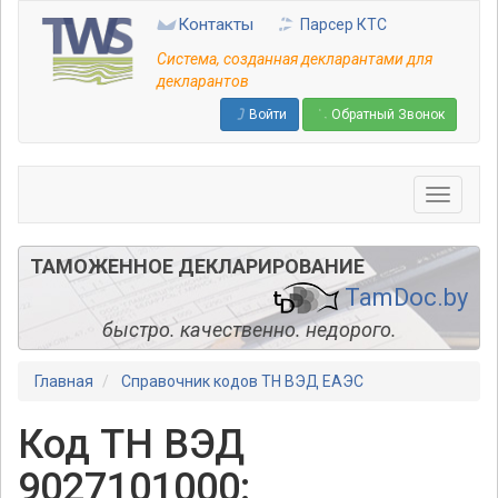
Перейти
Контакты
Парсер КТС
к
основному
Система, созданная декларантами для
содержанию
декларантов
Войти
Обратный Звонок
ТАМОЖЕННОЕ ДЕКЛАРИРОВАНИЕ
TamDoc.by
быстро. качественно. недорого.
Главная
Справочник кодов ТН ВЭД ЕАЭС
Код ТН ВЭД
9027101000: