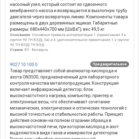
насосный узел, который состоит из сдвоенного
мембранного насоса и возвращается в выхлопную трубу
двигателя через возвратную линию. Компоненты товара
размещены в двух деревянных ящиках. Габаритные
размеры: 680х440х700 мм (ШхВхГ); вес 49,5 кг.
Основание
: Основные правила интерпретации 1 (примечание 3 к
группе 90 ТН ВЭД), 2а) и 6 (дополнительное примечание 1 к группе
90 ТН ВЭД) ТН ВЭД
Страна
: BY - Беларусь
9027 10 100 0
Предварительное
Товар представляет собой анализатор кислорода и
азота ON3500, предназначенный для лабораторного
контроля качества металлопродукции. Конструкция
включает инфракрасный детектор, блок
высокочастотного нагрева, компьютер, принтер и
электронные весы, что обеспечивает сочетание
механических, электрических и оптических технологий с
высокой точностью и стабильностью работы. Принцип
действия основан на полном сгорании образца в
высокочастотной печи, при котором кислород и азот
выделяются в виде газов и измеряются детектором.