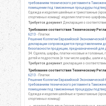
требованиям технического регламента Таможенн
помещении под таможенные процедуры подтверж
Одежда и изделия швейные и трикотажные
(кро
спортивных команд)
: изделия платочно-шарфовы
Требуется документ
Декларация о соответствии
Требование соответствия Техническому Регл
6213
- Платки:
Решение Коллегии Евразийской Экономической К
декларации сопровождается представлением до
безопасности продукции, предназначенной для де
34. Одеяла, шарфы, платки носовые и головные,
детей и подростков
(в том числе шарфы, шали и о
Требуется документ
декларация о соответствии
Требование соответствия Техническому Регл
6213
- Платки:
Решение Коллегии Евразийской Экономической 
требованиям технического регламента Таможенн
помещении под таможенные процедуры подтверж
Одежда и изделия швейные и трикотажные
(кро
спортивных команд)
:
изделия бельевые
(кроме специальных, защи