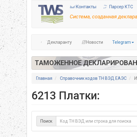
Перейти
Контакты
Парсер КТС
к
основному
Система, созданная деклар
содержанию
Декларанту
Новости
Telegram
ТАМОЖЕННОЕ ДЕКЛАРИРОВАН
Главная
Справочник кодов ТН ВЭД ЕАЭС
И
6213 Платки:
Поиск