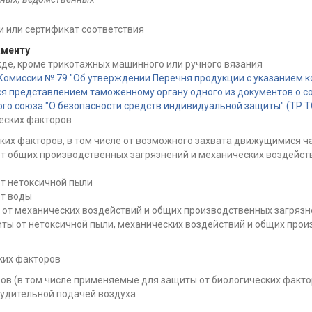
 или сертификат соответствия
аменту
де, кроме трикотажных машинного или ручного вязания
Комиссии № 79 "Об утверждении Перечня продукции с указанием 
 представлением таможенному органу одного из документов о 
о союза "О безопасности средств индивидуальной защиты" (ТР ТС 
еских факторов
их факторов, в том числе от возможного захвата движущимися 
 общих производственных загрязнений и механических воздейств
т нетоксичной пыли
от воды
от механических воздействий и общих производственных загрязн
ты от нетоксичной пыли, механических воздействий и общих прои
ких факторов
в (в том числе применяемые для защиты от биологических факто
нудительной подачей воздуха