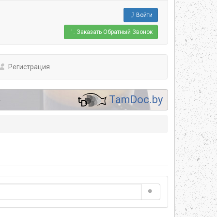
Войти
Заказать
Обратный Звонок
Регистрация
.
TamDoc.by