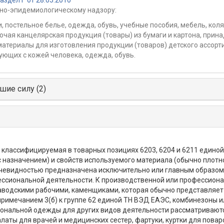
дел I" от 28.05.2010
но-эпидемиологическому надзору:
, постельное белье, одежда, обувь, учебные пособия, мебель, коляск
рочая канцелярская продукция (товары) из бумаги и картона, при
атериалы для изготовления продукции (товаров) детского ассорт
ующих с кожей человека, одежда, обувь.
шие силу (2)
классифицируемая в товарных позициях 6203, 6204 и 6211 единой
 с назначением) и свойств используемого материала (обычно плотн
очевидностью предназначена исключительно или главным образом
ессиональной деятельности. К производственной или профессиона
аводскими рабочими, каменщиками, которая обычно представляет
с примечанием 3(б) к группе 62 единой ТН ВЭД ЕАЭС, комбинезоны 
иональной одежды для других видов деятельности рассматривают
халаты для врачей и медицинских сестер, фартуки, куртки для пова