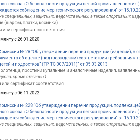
ого союза «О безопасности продукции легкой промышленности» (Т
дается соблюдение мер технического регулирования" от 15.10.2
ме специальных, защитных, ведомственных, а также спортивных изд
е (шарфы, платки, косынки)
 или сертификат соответствия
аменту
с 26.01.2020
омиссии № 28 "Об утверждении перечня продукции (изделий), в 
кумента об оценке (подтверждении) соответствия требованиям т
тей и подростков" (ТР ТС 007/2011)" от 05.03.2013
 полотенца, простыни купальные и аналогичные изделия, заявлен
деяла, кроме стеганых)
 или сертификат соответствия
аменту
с 06.11.2022
Комиссии № 228 "Об утверждении перечня продукции, подлежащей
ого союза «О безопасности продукции легкой промышленности» (Т
дается соблюдение мер технического регулирования" от 15.10.2
ме специальных, защитных, ведомственных, а также спортивных изд
тных, ведомственных