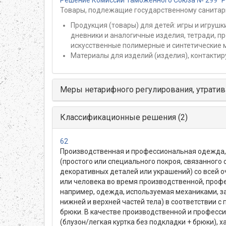
Решение Комиссии Таможенного Союза № 299 "Раз
Товары, подлежащие государственному санитар
Продукция (товары) для детей: игры и игрушки
дневники и аналогичные изделия, тетради, п
искусственные полимерные и синтетические м
Материалы для изделий (изделия), контактир
Меры нетарифного регулирования, утратив
Классификационные решения (2)
62
Производственная и профессиональная одежда, 
(простого или специального покроя, связанного
декоративных деталей или украшений) со всей 
или человека во время производственной, проф
например, одежда, используемая механиками, з
нижней и верхней частей тела) в соответствии 
брюки. В качестве производственной и професс
(блузон/легкая куртка без подкладки + брюки), 