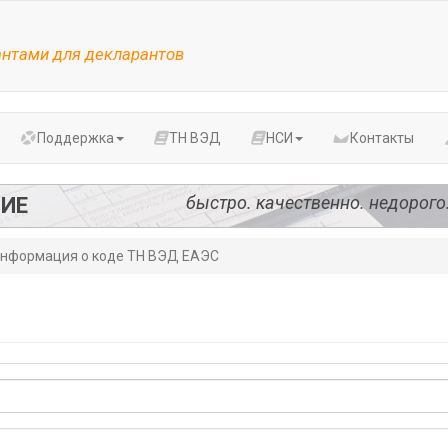
антами для декларантов
Поддержка
ТН ВЭД
НСИ
Контакты
быстро. качественно. недорого
ИЕ
нформация о коде ТН ВЭД ЕАЭС