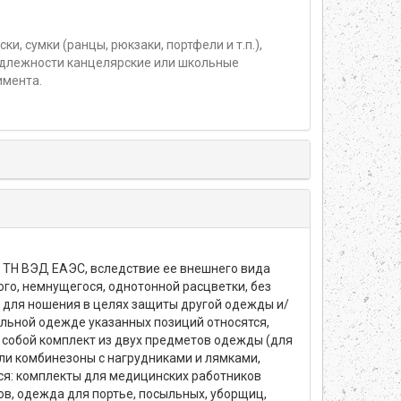
и, сумки (ранцы, рюкзаки, портфели и т.п.),
надлежности канцелярские или школьные
имента.
 ТН ВЭД ЕАЭС, вследствие ее внешнего вида
ого, немнущегося, однотонной расцветки, без
 для ношения в целях защиты другой одежды и/
льной одежде указанных позиций относятся,
 собой комплект из двух предметов одежды (для
или комбинезоны с нагрудниками и лямками,
ся: комплекты для медицинских работников
ров, одежда для портье, посыльных, уборщиц,