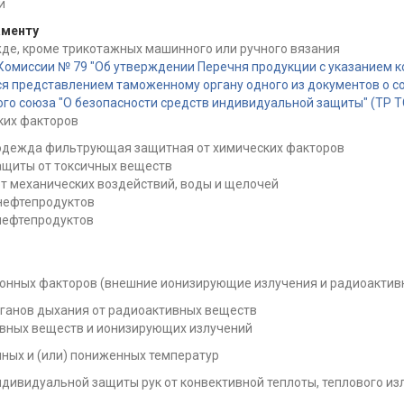
и
аменту
де, кроме трикотажных машинного или ручного вязания
Комиссии № 79 "Об утверждении Перечня продукции с указанием 
 представлением таможенному органу одного из документов о 
о союза "О безопасности средств индивидуальной защиты" (ТР ТС 
ких факторов
 одежда фильтрующая защитная от химических факторов
ащиты от токсичных веществ
т механических воздействий, воды и щелочей
нефтепродуктов
нефтепродуктов
ионных факторов (внешние ионизирующие излучения и радиоактив
ганов дыхания от радиоактивных веществ
вных веществ и ионизирующих излучений
ных и (или) пониженных температур
ивидуальной защиты рук от конвективной теплоты, теплового изл