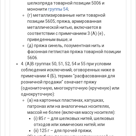
шелкопряда товарной позиции 5006 и
мононити
группы 54
;
(г) металлизированные нити товарной
позиции 5605; пряжа, армированная
металлической нитью, включается в
соответствии с примечанием 3 (А) (е) ,
приведенным выше; и
(д) пряжа синель, позументная нить и
фасонная петлистая пряжа товарной позиции
5606.
4. (А)В группах 50, 51, 52, 54 и 55 при условии
соблюдения исключений, оговоренных ниже в
примечании 4 (Б), термин "расфасованная для
розничной продажи" означает пряжу
(однониточную, многокруточную (крученую) или
однокруточную):
(а) на картонных пластинах, катушках,
патронах или на аналогичных носителях,
массой не более (включая массу носителя):
(i) 85 г – для шелковых нитей, шелковых
отходов или химических нитей; или
(ii) 125 г – для прочей пряжи;