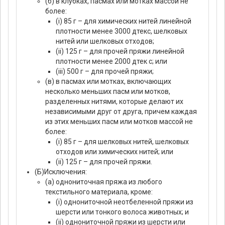
(б) в клубках, пасмах или мотках массой не
более:
(i) 85 г – для химических нитей линейной
плотности менее 3000 дтекс, шелковых
нитей или шелковых отходов;
(ii) 125 г – для прочей пряжи линейной
плотности менее 2000 дтек с; или
(iii) 500 г – для прочей пряжи;
(в) в пасмах или мотках, включающих
несколько меньших пасм или мотков,
разделенных нитями, которые делают их
независимыми друг от друга, причем каждая
из этих меньших пасм или мотков массой не
более:
(i) 85 г – для шелковых нитей, шелковых
отходов или химических нитей; или
(ii) 125 г – для прочей пряжи.
(Б)Исключения:
(а) однониточная пряжа из любого
текстильного материала, кроме:
(i) однониточной неотбеленной пряжи из
шерсти или тонкого волоса животных; и
(ii) однониточной пряжи из шерсти или