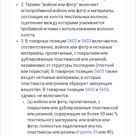
2. Термин "войлок или фетр" включает
иглопробивной войлок или фетр и материалы,
состоящие из холста текстильных волокон,
сцепление между которыми усиливается
пробивкой иглами с использованием волокон
холста.
3. В товарные позиции
5602
и
5603
включаются,
соответственно, войлок или фетр и нетканые
материалы, пропитанные, с покрытием или
дублированные пластмассой или резиной,
независимо от структуры последних (плотной
или пористой). В товарную позицию
5603
также
входят нетканые материалы, в которых
пластмасса или резина образуют связующее
вещество. В товарные позиции
5602
и
5603
,
однако, не включаются:
(а) войлок или фетр, пропитанные, с
покрытием или дублированные пластмассой
или резиной, содержащие не более 50 мас.%
текстильного материала, или войлок или
фетр, полностью заделанные внутрь
пластмассы или резины (
группа 39
или 40);