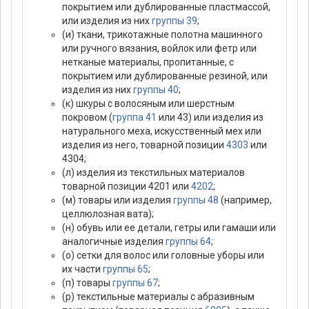
покрытием или дублированные пластмассой,
или изделия из них
группы 39
;
(и) ткани, трикотажные полотна машинного
или ручного вязания, войлок или фетр или
нетканые материалы, пропитанные, с
покрытием или дублированные резиной, или
изделия из них
группы 40
;
(к) шкуры с волосяным или шерстным
покровом (
группа 41
или 43) или изделия из
натурального меха, искусственный мех или
изделия из него, товарной позиции
4303
или
4304;
(л) изделия из текстильных материалов
товарной позиции 4201 или
4202
;
(м) товары или изделия
группы 48
(например,
целлюлозная вата);
(н) обувь или ее детали, гетры или гамаши или
аналогичные изделия
группы 64
;
(о) сетки для волос или головные уборы или
их части
группы 65
;
(п) товары
группы 67
;
(р) текстильные материалы с абразивным