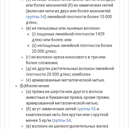
или более мононитей (б) из химических нитей
(включая нити из двух или более мононитей
группы 54
) линейной плотности более 10 000
дтекс;
(в) из пеньковых или льняных волокон:
(i) лощеные линейной плотности 1429
дтекс или более; или
(ii) нелощеные линейной плотности более
20 000 дтекс;
(г) из волокон ореха кокосового в три или
более сложения;
(д) из других растительных волокон линейной
плотности 20 000 дтекс; илиболее
(е) армированные металлической нитью.
(Б)Исключения:
(а) пряжа из шерсти или другого волоса
животных и бумажная пряжа, кроме пряжи,
армированной металлической нитью;
(б) жгут химических нитей
группы 55
и
комплексная нить без крутки или с круткой
менее 5 кр/м
группы 54
;
(в) волокно из шелкоотделительных желез