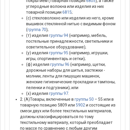
покрытием (товарная позиция
6805
), а также
углеродные волокна или изделия из них
товарной позиции
6815
;
(с) стекловолокно или изделия из него, кроме
вышивок стеклянной нитью с видимым фоном
(
группа 70
);
(т) изделия
группы 94
(например, мебель,
постельные принадлежности, светильники и
осветительное оборудование);
(у) изделия
группы 95
(например, игрушки,
игры, спортинвентарь и сетки);
(ф) изделия
группы 96
(например, щетки,
дорожные наборы для шитья, застежки -
молнии, ленты для пишущих машинок,
женские гигиенические прокладки и тампоны,
пеленки и подгузники); или
(х) изделия
группы 97
.
2. (А)Товары, включенные в
группы 50
– 55 или в
товарную позицию 5809 или
5902
и состоящие из
смеси двух или более текстильных материалов,
должны классифицироваться по тому
текстильному материалу, который преобладает
по массе по сравнению с любым другим