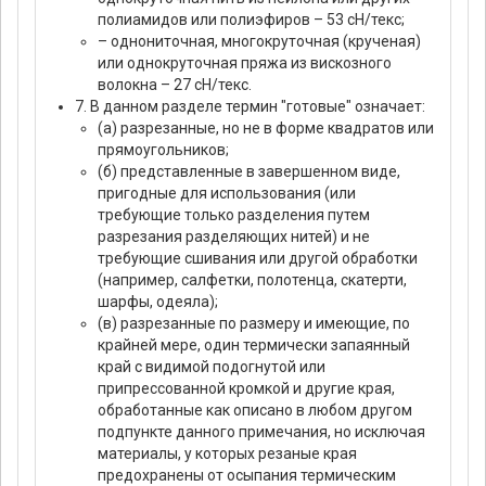
полиамидов или полиэфиров – 53 сН/текс;
– однониточная, многокруточная (крученая)
или однокруточная пряжа из вискозного
волокна – 27 сН/текс.
7. В данном разделе термин "готовые" означает:
(а) разрезанные, но не в форме квадратов или
прямоугольников;
(б) представленные в завершенном виде,
пригодные для использования (или
требующие только разделения путем
разрезания разделяющих нитей) и не
требующие сшивания или другой обработки
(например, салфетки, полотенца, скатерти,
шарфы, одеяла);
(в) разрезанные по размеру и имеющие, по
крайней мере, один термически запаянный
край с видимой подогнутой или
припрессованной кромкой и другие края,
обработанные как описано в любом другом
подпункте данного примечания, но исключая
материалы, у которых резаные края
предохранены от осыпания термическим