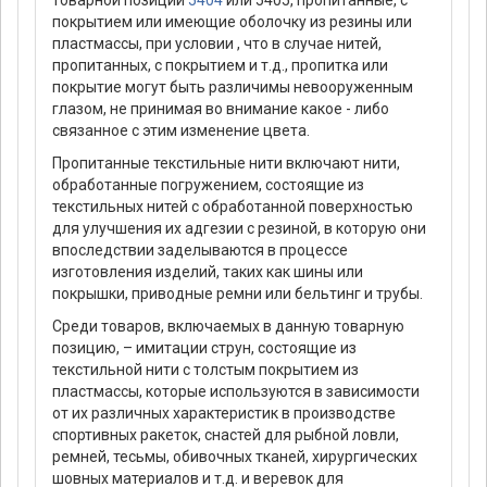
товарной позиции
5404
или 5405, пропитанные, с
покрытием или имеющие оболочку из резины или
пластмассы, при условии , что в случае нитей,
пропитанных, с покрытием и т.д., пропитка или
покрытие могут быть различимы невооруженным
глазом, не принимая во внимание какое - либо
связанное с этим изменение цвета.
Пропитанные текстильные нити включают нити,
обработанные погружением, состоящие из
текстильных нитей с обработанной поверхностью
для улучшения их адгезии с резиной, в которую они
впоследствии заделываются в процессе
изготовления изделий, таких как шины или
покрышки, приводные ремни или бельтинг и трубы.
Среди товаров, включаемых в данную товарную
позицию, – имитации струн, состоящие из
текстильной нити с толстым покрытием из
пластмассы, которые используются в зависимости
от их различных характеристик в производстве
спортивных ракеток, снастей для рыбной ловли,
ремней, тесьмы, обивочных тканей, хирургических
шовных материалов и т.д. и веревок для