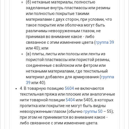
(б) нетканые материалы, полностью
заделанные внутрь пластмассы или резины
или полностью покрытые такими
материалами с двух сторон, при условии, что
такое покрытие или оболочка могут быть
различимы невооруженным глазом, не
принимая во внимание какое - либо
связанное с этим изменение цвета (
группа 39
или 40); или
(в) плиты, листы или полосы или ленты из
пористой пластмассы или пористой резины,
соединенные с войлоком или фетром или
неткаными материалами, где текстильный
материал добавлен для армирования (
группа
39
или 40).
4. В товарную позицию
5604
не включаются
текстильная пряжа или плоские или аналогичные
нити товарной позиции
5404
или 5405, в которых
пропитка или покрытие не могут быть видны
невооруженным глазом (обычно
группы 50
– 55);
при этом не принимается во внимание какое -
либо связанное с этим изменение цвета.