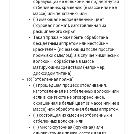
образующих ее волокон и не подвергнутая
отбеливанию, крашению (в массе или не в
массе) или печатанию; или
(ii) имеющая неопределенный цвет
("суровая пряжа"), изготовленная из
расщипанного сырья.
Такая пряжа может быть обработана
бесцветным аппретом или нестойким
красителем (исчезающим после простой
промывки с мылом), а в случае химических
волокон – обработана в массе
матирующим средством (например,
диоксидом титана).
(б) "отбеленная пряжа":
(i) прошедшая процесс отбеливания,
изготовленная из отбеленных волокон или,
если в контексте не оговорено иное,
окрашенная в белый цвет (в массе или не в
массе) или обработанная белым аппретом;
(ii) состоящая из смеси неотбеленных и
отбеленных волокон; или
(iii) многокруточная (крученая) или
однокруточная пряжа, состоящая из