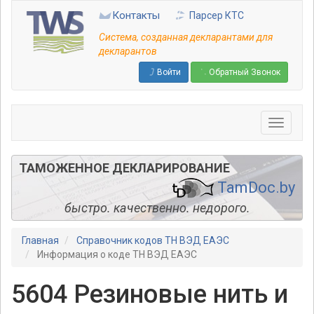
Перейти
Контакты
Парсер КТС
к
основному
Система, созданная декларантами для
содержанию
декларантов
Войти
Обратный Звонок
ТАМОЖЕННОЕ ДЕКЛАРИРОВАНИЕ
TamDoc.by
быстро. качественно. недорого.
Главная
Справочник кодов ТН ВЭД ЕАЭС
Информация о коде ТН ВЭД ЕАЭС
5604 Резиновые нить и