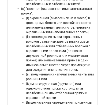
неотбеленных и отбеленных нитей.
(в) "цветная (окрашенная или напечатанная)
пряжа":
(i) окрашенная (в массе или не в массе) в
цвет, кроме белого или нестойкого цвета,
или напечатанная, или изготовленная из
окрашенных или напечатанных волокон;
(ii) состоящая из смеси окрашенных
волокон различных цветов или из смеси
неотбеленных или отбеленных волокон с
окрашенными волокнами (пряжа из
двухцветной ровницы или меланжевая
пряжа) или напечатанная пряжа в один
или несколько цветов через промежутки
для создания впечатления точек;
(iii) полученная из напечатанных ленты или
ровницы; или
(iv) многокруточная (крученая) или
однокруточная пряжа, состоящая из
неотбеленной или отбеленной пряжи и
окрашенной пряжи.
Вышеуказанные определения применимы