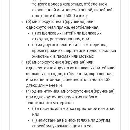
тонкого волоса животных, отбеленной,
окрашенной или напечатанной, линейной
плотности более 5000 дтекс;
(б) многокруточная (крученая) или
однокруточная пряжа, неотбеленная:
(i) из шелковых нитей или шелковых
отходов, расфасованная; или
(ii) из другого текстильного материала,
кроме пряжи из шерсти или тонкого волоса
животных, в пасмах или мотках;
(в) многокруточная (крученая) или
однокруточная пряжа из шелковых нитей или
шелковых отходов, отбеленная, окрашенная
или напечатанная, линейной плотности 133
дтекс или менее; и
(г) однониточная, многокруточная (крученая)
или однокруточная пряжа из любого
текстильного материала:
(i) в пасмах или мотках крестовой намотки;
или
(ii) намотанная на носителях или другим
способом, указывающим на ее