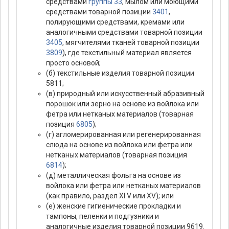
средствами
группы 33
, мылом или моющими
средствами товарной позиции
3401
,
полирующими средствами, кремами или
аналогичными средствами товарной позиции
3405
, мягчителями тканей товарной позиции
3809
), где текстильный материал является
просто основой;
(б) текстильные изделия товарной позиции
5811;
(в) природный или искусственный абразивный
порошок или зерно на основе из войлока или
фетра или нетканых материалов (товарная
позиция
6805
);
(г) агломерированная или регенерированная
слюда на основе из войлока или фетра или
нетканых материалов (товарная позиция
6814
);
(д) металлическая фольга на основе из
войлока или фетра или нетканых материалов
(как правило, раздел XI V или XV); или
(е) женские гигиенические прокладки и
тампоны, пеленки и подгузники и
аналогичные изделия товарной позиции 9619.