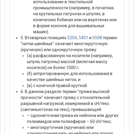
использование в текстильной
промышленности (например, в початках,
на крутильных патронах и шпулях, в
конических бобинах или на веретенах или
в форме коконов для вышивальных
машин).
5. Втоварных позициях
5204
,
5401
и
5508
термин
"нитки швейные" означает многокруточную
(крученую) или однокруточную пряжу:
(а) расфасованную на носители (например,
шпули, патроны) массой (включая массу
носителя) не более 1000 г;
(б) аппретированную для использования в
качестве швейных ниток; и
(в) с конечной правой круткой.
6. В данном разделе термин "пряжа высокой
прочности" означает пряжу с относительной
разрывной нагрузкой, измеряемой в сН/текс
(сантиньютонах на текс), превышающей:
– однониточная пряжа из нейлона или других
полиамидов или полиэфиров – 60 сН/текс;
– многокруточная (крученая) или
однокруточная нить из нейлона или других