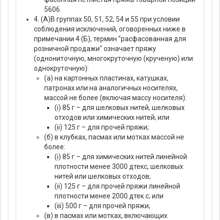
5606.
4. (А)В группах 50, 51, 52, 54 и 55 при условии
соблюдения исключений, оговоренных ниже в
примечании 4 (Б), термин "расфасованная для
розничной продажи" означает пряжу
(однониточную, многокруточную (крученую) или
однокруточную):
(а) на картонных пластинах, катушках,
патронах или на аналогичных носителях,
массой не более (включая массу носителя):
(i) 85 г – для шелковых нитей, шелковых
отходов или химических нитей; или
(ii) 125 г – для прочей пряжи;
(б) в клубках, пасмах или мотках массой не
более:
(i) 85 г – для химических нитей линейной
плотности менее 3000 дтекс, шелковых
нитей или шелковых отходов;
(ii) 125 г – для прочей пряжи линейной
плотности менее 2000 дтек с; или
(iii) 500 г – для прочей пряжи;
(в) в пасмах или мотках, включающих