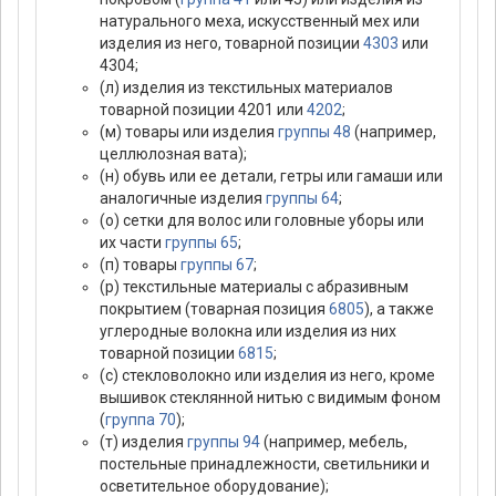
натурального меха, искусственный мех или
изделия из него, товарной позиции
4303
или
4304;
(л) изделия из текстильных материалов
товарной позиции 4201 или
4202
;
(м) товары или изделия
группы 48
(например,
целлюлозная вата);
(н) обувь или ее детали, гетры или гамаши или
аналогичные изделия
группы 64
;
(о) сетки для волос или головные уборы или
их части
группы 65
;
(п) товары
группы 67
;
(р) текстильные материалы с абразивным
покрытием (товарная позиция
6805
), а также
углеродные волокна или изделия из них
товарной позиции
6815
;
(с) стекловолокно или изделия из него, кроме
вышивок стеклянной нитью с видимым фоном
(
группа 70
);
(т) изделия
группы 94
(например, мебель,
постельные принадлежности, светильники и
осветительное оборудование);