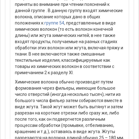
приняты во внимание при чтении пояснений к
данной группе . В данную группу входят химические
волокна, описание которых дано в общих
положениях к
группе 54
, представленные в виде
химических волокон (то есть волокон конечной
длины) или жгута химических нитей; в нее также
входят продукты, получаемые на разных стадиях
обработки этих волокон или жгута, включая пряжу и
ткани. В нее включаются также смешанные
текстильные изделия, классифицируемые как
товары из химических волокон в соответствии с
примечанием 2 к разделу XI.
Химические волокна обычно производят путем
формования через фильеры, имеющие большое
число отверстий (иногда несколько тысяч); нити из
большого числа фильер затем собираются вместе в
виде жгута. Такой жгут может быть вытянут и затем
разрезан на короткие отрезки либо сразу же, либо
после того, как он подвергнется различным
процессам обработки (промывке, отбеливанию,
крашению и т.д.), оставаясь в виде жгута. Жгуты
разрезаются на волокна длиной обычно 25 – 180 мм,