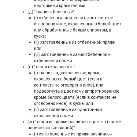
нестойкими красителями.
(д) "ткани отбеленные":
(i) отбеленные или, если в контексте не
оговорено иное, окрашенные в белый цвет
или обработанные белым аппретом, в
куске;
(ii) изготовленные из отбеленной пряжи;
или
(iii) изготовленные из неотбеленной и
отбеленной пряжи.
(е) "ткани окрашенные":
(i) ткани гладкокрашеные, кроме
окрашенных в белый цвет (если в
контексте не оговорено иное), или
подвергнутые цветному аппретированию,
кроме белого цвета (если в контексте не
оговорено иное), в куске; или
(ii) изготовленные из однотонной
окрашенной пряжи.
(ж) "ткани из пряжи различных цветов (кроме
напечатанных тканей)":
(i) изготовленные из пряжи различных