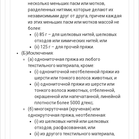
несколько меньших пасм или мотков,
разделенных нитями, которые делают их
независимыми друг от друга, причем каждая
из этих меньших пасм или мотков массой не
более:
(i) 85 г – для шелковых нитей, шелковых
отходов или химических нитей; или
(ii) 125 г – для прочей пряжи.
(Б)Исключения:
(а) однониточная пряжа из любого
текстильного материала, кроме:
(i) однониточной неотбеленной пряжи из
шерсти или тонкого волоса животных; и
(ii) однониточной пряжи из шерсти или
тонкого волоса животных, отбеленной,
окрашенной или напечатанной, линейной
плотности более 5000 дтекс;
(б) многокруточная (крученая) или
однокруточная пряжа, неотбеленная:
(i) из шелковых нитей или шелковых
отходов, расфасованная; или
(ii) из другого текстильного материала,