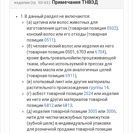
Примечания ТНВЭД
изделия (гр. 50-63):
1. В данный раздел не включаются:
(а) щетина или волос животных для
изготовления щеток (товарная позиция
0502
);
конский волос или его отходы (товарная
позиция
0511
);
(б) человеческий волос или изделия из него
(товарная позиция 0501, 6703 или
6704
),
кроме фильтровальнойили процеживающей
ткани, обычно используемой в прессах для
отжима масла или для аналогичных целей
(товарная позиция
5911
);
(в) хлопковый линт или другие материалы
растительного происхождения
группы 14
;
(г) асбест товарной позиции
2524
или изделия
из него или других материалов товарной
позиции
6812
или
6813
;
(д) изделия товарной позиции
3005
или
3006
;
нити для чистки межзубных промежутков
(зубной шелк) в индивидуальной упаковке
для розничной продажи товарной позиции