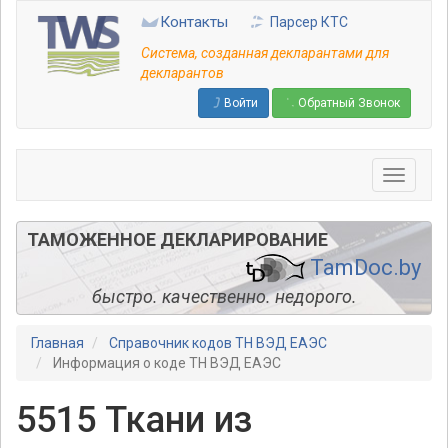
Перейти
Контакты
Парсер КТС
к
основному
Система, созданная декларантами для
содержанию
декларантов
Войти
Обратный Звонок
ТАМОЖЕННОЕ ДЕКЛАРИРОВАНИЕ
TamDoc.by
быстро. качественно. недорого.
Главная
Справочник кодов ТН ВЭД ЕАЭС
Информация о коде ТН ВЭД ЕАЭС
5515 Ткани из