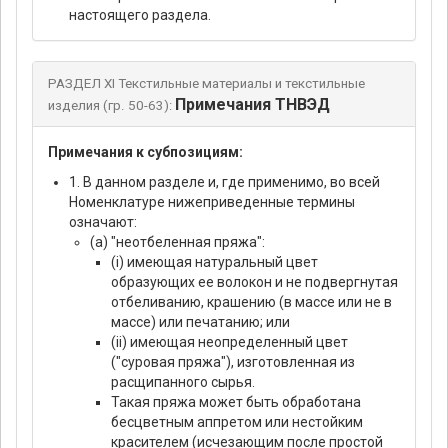
настоящего раздела.
РАЗДЕЛ XI Текстильные материалы и текстильные
Примечания ТНВЭД
изделия (гр. 50-63):
Примечания к субпозициям:
1. В данном разделе и, где применимо, во всей
Номенклатуре нижеприведенные термины
означают:
(а) "неотбеленная пряжа":
(i) имеющая натуральный цвет
образующих ее волокон и не подвергнутая
отбеливанию, крашению (в массе или не в
массе) или печатанию; или
(ii) имеющая неопределенный цвет
("суровая пряжа"), изготовленная из
расщипанного сырья.
Такая пряжа может быть обработана
бесцветным аппретом или нестойким
красителем (исчезающим после простой