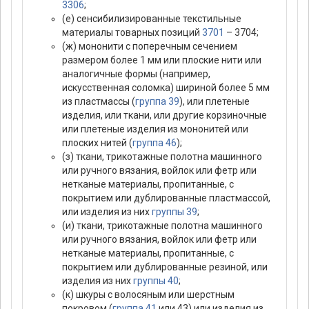
3306
;
(е) сенсибилизированные текстильные
материалы товарных позиций
3701
– 3704;
(ж) мононити с поперечным сечением
размером более 1 мм или плоские нити или
аналогичные формы (например,
искусственная соломка) шириной более 5 мм
из пластмассы (
группа 39
), или плетеные
изделия, или ткани, или другие корзиночные
или плетеные изделия из мононитей или
плоских нитей (
группа 46
);
(з) ткани, трикотажные полотна машинного
или ручного вязания, войлок или фетр или
нетканые материалы, пропитанные, с
покрытием или дублированные пластмассой,
или изделия из них
группы 39
;
(и) ткани, трикотажные полотна машинного
или ручного вязания, войлок или фетр или
нетканые материалы, пропитанные, с
покрытием или дублированные резиной, или
изделия из них
группы 40
;
(к) шкуры с волосяным или шерстным
покровом (
группа 41
или 43) или изделия из