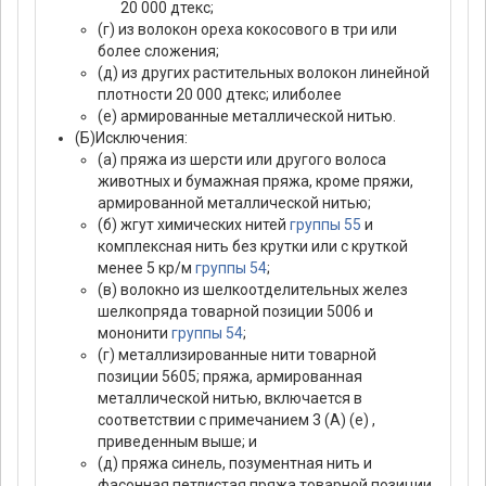
20 000 дтекс;
(г) из волокон ореха кокосового в три или
более сложения;
(д) из других растительных волокон линейной
плотности 20 000 дтекс; илиболее
(е) армированные металлической нитью.
(Б)Исключения:
(а) пряжа из шерсти или другого волоса
животных и бумажная пряжа, кроме пряжи,
армированной металлической нитью;
(б) жгут химических нитей
группы 55
и
комплексная нить без крутки или с круткой
менее 5 кр/м
группы 54
;
(в) волокно из шелкоотделительных желез
шелкопряда товарной позиции 5006 и
мононити
группы 54
;
(г) металлизированные нити товарной
позиции 5605; пряжа, армированная
металлической нитью, включается в
соответствии с примечанием 3 (А) (е) ,
приведенным выше; и
(д) пряжа синель, позументная нить и
фасонная петлистая пряжа товарной позиции