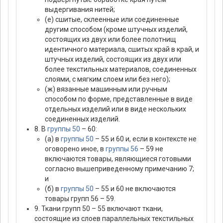
выдергивания нитей;
(е) сшитые, склеенные или соединенные
другим способом (кроме штучных изделий,
состоящих из двух или более полотнищ
идентичного материала, сшитых край в край, и
штучных изделий, состоящих из двух или
более текстильных материалов, соединенных
слоями, с мягким слоем или без него);
(ж) вязанные машинным или ручным
способом по форме, представленные в виде
отдельных изделий или в виде нескольких
соединенных изделий.
8. В
группы 50
– 60:
(а) в
группы 50
– 55 и 60 и, если в контексте не
оговорено иное, в
группы 56
– 59 не
включаются товары, являющиеся готовыми
согласно вышеприведенному примечанию 7;
и
(б) в
группы 50
– 55 и 60 не включаются
товары групп 56 – 59.
9. Ткани групп 50 – 55 включают ткани,
состоящие из слоев параллельных текстильных