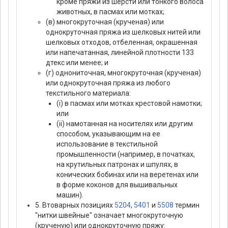
кроме пряжи из шерсти или тонкого волоса
животных, в пасмах или мотках;
(в) многокруточная (крученая) или
однокруточная пряжа из шелковых нитей или
шелковых отходов, отбеленная, окрашенная
или напечатанная, линейной плотности 133
дтекс или менее; и
(г) однониточная, многокруточная (крученая)
или однокруточная пряжа из любого
текстильного материала:
(i) в пасмах или мотках крестовой намотки;
или
(ii) намотанная на носителях или другим
способом, указывающим на ее
использование в текстильной
промышленности (например, в початках,
на крутильных патронах и шпулях, в
конических бобинах или на веретенах или
в форме коконов для вышивальных
машин).
5. Втоварных позициях
5204
,
5401
и
5508
термин
"нитки швейные" означает многокруточную
(крученую) или однокруточную пряжу: