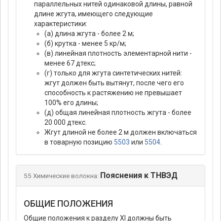
параллельных нитей одинаковой длины, равной
длине жгута, имеющего следующие
характеристики:
(а) длина жгута - более 2 м;
(б) крутка - менее 5 кр/м;
(в) линейная плотность элементарной нити -
менее 67 дтекс;
(г) только для жгута синтетических нитей:
жгут должен быть вытянут, после чего его
способность к растяжению не превышает
100% его длины;
(д) общая линейная плотность жгута - более
20 000 дтекс.
Жгут длиной не более 2 м должен включаться
в товарную позицию
5503
или
5504
.
Пояснения к ТНВЭД
55 Химические волокна:
ОБЩИЕ ПОЛОЖЕНИЯ
Общие положения к разделу XI должны быть