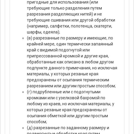
пригодные для использования (или
требующие только разделения путем
разрезания разделяющих нитей) и не
требующие сшивания или другой обработки
(например, салфетки, полотенца, скатерти,
шарфы, одеяла);
(в) разрезанные по размеру и имеющие, по
крайней мере, один термически запаянный
край с видимой подогнутой или
припрессованной кромкой и другие края,
обработанные как описано в любом другом
подпункте данного примечания, но исключая
материалы, у которых резаные края
предохранены от осыпания термическим
разрезанием или другим простым способом;
(г) подрубленные или с подогнутыми
кромками или с узелковой бахромой по
любому из краев, но исключая материалы, у
которых резаные края предохранены от
осыпания обметкой или другим простым
способом;
(д) разрезанные по заданному размеру и
подвергнутые обработке края путем