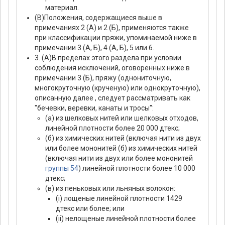
материал.
(В)Положения, содержащиеся выше в
примечаниях 2 (А) и 2 (Б), применяются также
при классификации пряжи, упоминаемой ниже в
примечании 3 (А, Б), 4 (А, Б), 5 или 6.
3. (А)В пределах этого раздела при условии
соблюдения исключений, оговоренных ниже в
примечании 3 (Б), пряжу (однониточную,
многокруточную (крученую) или однокруточную),
описанную далее , следует рассматривать как
"бечевки, веревки, канаты и тросы":
(а) из шелковых нитей или шелковых отходов,
линейной плотности более 20 000 дтекс;
(б) из химических нитей (включая нити из двух
или более мононитей (б) из химических нитей
(включая нити из двух или более мононитей
группы 54
) линейной плотности более 10 000
дтекс;
(в) из пеньковых или льняных волокон:
(i) лощеные линейной плотности 1429
дтекс или более; или
(ii) нелощеные линейной плотности более