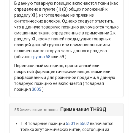
В данную товарную позицию включаются ткани (как
определено в пункте ( I) (В) общих положений к
разделу XI ), изготовленные из пряжи из
синтетических волокон. Однако следует отметить,
что в данную товарную позицию включаются только
смешанные ткани, определенные в примечании 2 к
разделу XI , кроме тканей предыдущих товарных
позиций данной группы или поименованных или
включенных во вторую часть данного раздела
(обычно
группа 58
или 59 ).
Перевязочный материал, пропитанный или
покрытый фармацевтическими веществами или
расфасованный для розничной продажи, в данную
товарную позицию не включается ( товарная
позиция
3005
).
Примечания ТНВЭД
55 Химические волокна:
1. В товарные позиции
5501
и
5502
включается
только жгут химических нитей, состоящий из