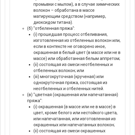
промывки с мылом), а в случае химических
волокон – обработана в массе
матирующим средством (например,
диоксидом титана).
(б) "отбеленная пряжа":
(i) прошедшая процесс отбеливания,
изготовленная из отбеленных волокон или,
если в контексте не оговорено иное,
окрашенная в белый цвет (в массе или не в
массе) или обработанная белым аппретом;
(ii) состоящая из смеси неотбеленных и
отбеленных волокон; или
(iii) многокруточная (крученая) или
однокруточная пряжа, состоящая из
неотбеленных и отбеленных нитей.
(в) "цветная (окрашенная или напечатанная)
пряжа":
(i) окрашенная (в массе или не в массе) в
цвет, кроме белого или нестойкого цвета,
или напечатанная, или изготовленная из
окрашенных или напечатанных волокон;
(ii) состоящая из смеси окрашенных