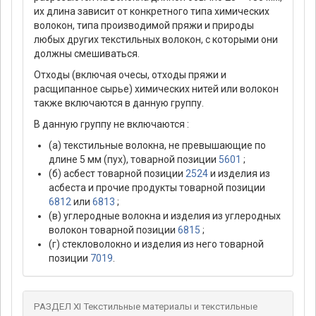
их длина зависит от конкретного типа химических
волокон, типа производимой пряжи и природы
любых других текстильных волокон, с которыми они
должны смешиваться.
Отходы (включая очесы, отходы пряжи и
расщипанное сырье) химических нитей или волокон
также включаются в данную группу.
В данную группу не включаются :
(а) текстильные волокна, не превышающие по
длине 5 мм (пух), товарной позиции
5601
;
(б) асбест товарной позиции
2524
и изделия из
асбеста и прочие продукты товарной позиции
6812
или
6813
;
(в) углеродные волокна и изделия из углеродных
волокон товарной позиции
6815
;
(г) стекловолокно и изделия из него товарной
позиции
7019
.
РАЗДЕЛ XI Текстильные материалы и текстильные