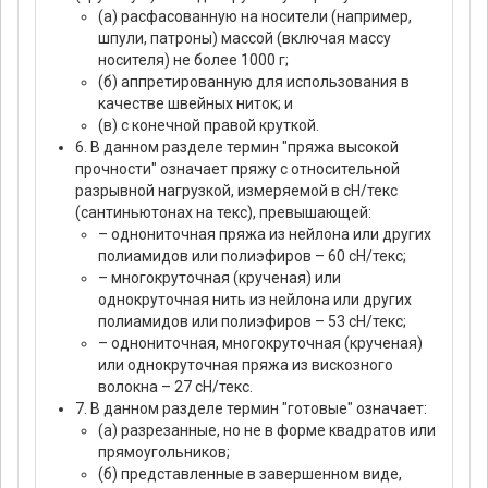
(а) расфасованную на носители (например,
шпули, патроны) массой (включая массу
носителя) не более 1000 г;
(б) аппретированную для использования в
качестве швейных ниток; и
(в) с конечной правой круткой.
6. В данном разделе термин "пряжа высокой
прочности" означает пряжу с относительной
разрывной нагрузкой, измеряемой в сН/текс
(сантиньютонах на текс), превышающей:
– однониточная пряжа из нейлона или других
полиамидов или полиэфиров – 60 сН/текс;
– многокруточная (крученая) или
однокруточная нить из нейлона или других
полиамидов или полиэфиров – 53 сН/текс;
– однониточная, многокруточная (крученая)
или однокруточная пряжа из вискозного
волокна – 27 сН/текс.
7. В данном разделе термин "готовые" означает:
(а) разрезанные, но не в форме квадратов или
прямоугольников;
(б) представленные в завершенном виде,