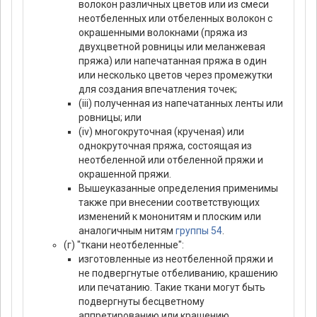
волокон различных цветов или из смеси
неотбеленных или отбеленных волокон с
окрашенными волокнами (пряжа из
двухцветной ровницы или меланжевая
пряжа) или напечатанная пряжа в один
или несколько цветов через промежутки
для создания впечатления точек;
(iii) полученная из напечатанных ленты или
ровницы; или
(iv) многокруточная (крученая) или
однокруточная пряжа, состоящая из
неотбеленной или отбеленной пряжи и
окрашенной пряжи.
Вышеуказанные определения применимы
также при внесении соответствующих
изменений к мононитям и плоским или
аналогичным нитям
группы 54
.
(г) "ткани неотбеленные":
изготовленные из неотбеленной пряжи и
не подвергнутые отбеливанию, крашению
или печатанию. Такие ткани могут быть
подвергнуты бесцветному
аппретированию или крашению