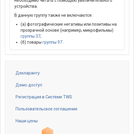
необходимо читать с помощью увеличительного
устройства.
В данную группу также не включаются :
(а) фотографические негативы или позитивы на
прозрачной основе (например, микрофильмы)
группы 37
;
(б) товары
группы 97
.
Декларанту
Footer
menu
Демо-доступ
Регистрация в Системе TWS
Пользовательское соглашение
Наши цены