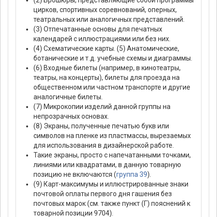
(2) Брошюры, представляющие собой программы
цирков, спортивных соревнований, оперных,
театральных или аналогичных представлений.
(3) Отпечатанные основы для печатных
календарей с иллюстрациями или без них.
(4) Схематические карты. (5) Анатомические,
ботанические и т.д. учебные схемы и диаграммы.
(6) Входные билеты (например, в кинотеатры,
театры, на концерты), билеты для проезда на
общественном или частном транспорте и другие
аналогичные билеты.
(7) Микрокопии изделий данной группы на
непрозрачных основах.
(8) Экраны, полученные печатью букв или
символов на пленке из пластмассы, вырезаемых
для использования в дизайнерской работе.
Такие экраны, просто с напечатанными точками,
линиями или квадратами, в данную товарную
позицию не включаются (
группа 39
).
(9) Карт-максимумы и иллюстрированные знаки
почтовой оплаты первого дня гашения без
почтовых марок (см. также пункт (Г) пояснений к
товарной позиции 9704).