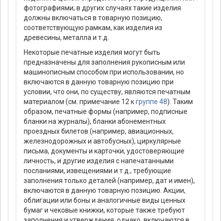
фотографиями; в других случаях такие изделия
должны включаться в товарную позицию,
соответствующую рамкам, как изделия из
древесины, металла и т.д.
Некоторые печатные изделия могут быть
предназначены для заполнения рукописным или
машинописным способом при использовании, но
включаются в данную товарную позицию при
условии, что они, по существу, являются печатным
материалом (см. примечание 12 к
группе 48
). Таким
образом, печатные формы (например, подписные
бланки на журналы), бланки абонементных
проездных билетов (например, авиационных,
железнодорожных и автобусных), циркулярные
письма, документы и карточки, удостоверяющие
личность, и другие изделия с напечатанными
посланиями, извещениями и т.д., требующие
заполнения только деталей (например, дат и имен),
включаются в данную товарную позицию. Акции,
облигации или боны и аналогичные виды ценных
бумаг и чековые книжки, которые также требуют
заполнения и утверждения, однако, включаются в