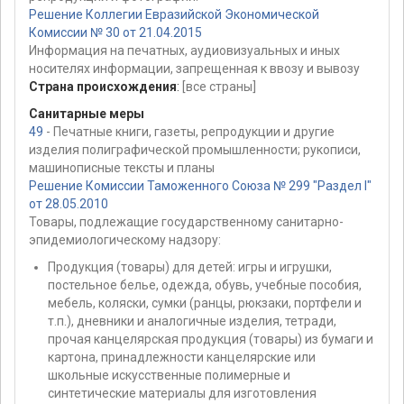
Решение Коллегии Евразийской Экономической
Комиссии № 30 от 21.04.2015
Информация на печатных, аудиовизуальных и иных
носителях информации, запрещенная к ввозу и вывозу
Страна происхождения
:
[все страны]
Санитарные меры
49
- Печатные книги, газеты, репродукции и другие
изделия полиграфической промышленности; рукописи,
машинописные тексты и планы
Решение Комиссии Таможенного Союза № 299 "Раздел I"
от 28.05.2010
Товары, подлежащие государственному санитарно-
эпидемиологическому надзору:
Продукция (товары) для детей: игры и игрушки,
постельное белье, одежда, обувь, учебные пособия,
мебель, коляски, сумки (ранцы, рюкзаки, портфели и
т.п.), дневники и аналогичные изделия, тетради,
прочая канцелярская продукция (товары) из бумаги и
картона, принадлежности канцелярские или
школьные искусственные полимерные и
синтетические материалы для изготовления