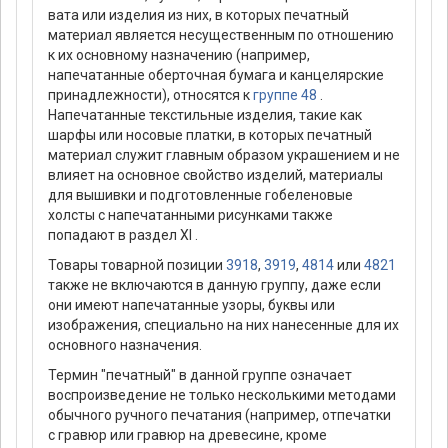
вата или изделия из них, в которых печатный
материал является несущественным по отношению
к их основному назначению (например,
напечатанные оберточная бумага и канцелярские
принадлежности), относятся к
группе 48
.
Напечатанные текстильные изделия, такие как
шарфы или носовые платки, в которых печатный
материал служит главным образом украшением и не
влияет на основное свойство изделий, материалы
для вышивки и подготовленные гобеленовые
холсты с напечатанными рисунками также
попадают в раздел XI .
Товары товарной позиции
3918
,
3919
,
4814
или
4821
также не включаются в данную группу, даже если
они имеют напечатанные узоры, буквы или
изображения, специально на них нанесенные для их
основного назначения.
Термин "печатный" в данной группе означает
воспроизведение не только несколькими методами
обычного ручного печатания (например, отпечатки
с гравюр или гравюр на древесине, кроме