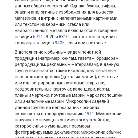
данных общих положений. Однако буквы, цифры,
знаки и аналогичные изображения для вывесок
магазинов и витрин с напечатанными картинками
или текстом из керамики, стекла или
недрагоценного металла включаются в товарные
позиции
6914
, 7020 и 8310 , соответственно, или в
товарную позицию
9405
, если они световые.
В дополнение к обычным видам печатной
продукции (например, книгам, газетам, брошюрам,
репродукциям, рекламным материалам), в данную
группу включаются такие изделия, как: печатные
переводные картинки (декалькомания); печатные
или иллюстрированные почтовые открытки,
поздравительные карточки; календари, карты,
планы и чертежи; почтовые марки, марки госпошлин
или аналогичные марки. Микрокопии изделий
данной группы на непрозрачных основах
включаются в товарную позицию
4911
. Микрокопии
получают с помощью оптического устройства,
которое сильно уменьшает размеры
фотографируемых документов; микрокопии обычно