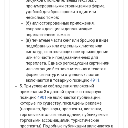
рисунков с пояснительным текстом, с
пронумерованными страницами в форме,
удобной для брошюровки в один или
несколько томов;
(б) иллюстрированные приложения ,
сопровождающие и дополняющие
переплетенные тома; и
(в) печатные части книг или брошюр в виде
подобранных или отдельных листов или
сигнатур, составляющих все произведение
или его часть и предназначенных для
переплета. Однако репродукции картин или
иллюстрации без пояснительного текста в
форме сигнатур или отдельных листов
включаются в товарную позицию
4911
.
5. При условии соблюдения положений
примечания 3 к данной группе, в товарную
позицию
4901
не включаются публикации,
которые, по существу, посвящены рекламе
(например, брошюры, проспекты, листовки,
торговые каталоги, ежегодники, публикуемые
торговыми ассоциациями, туристические
проспекты). Подобные публикации включаются в