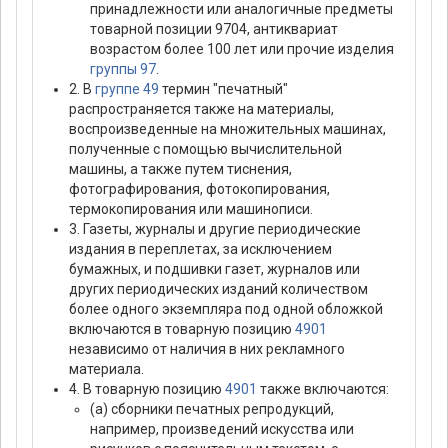
принадлежности или аналогичные предметы
товарной позиции 9704, антиквариат
возрастом более 100 лет или прочие изделия
группы 97
.
2. В
группе 49
термин "печатный"
распространяется также на материалы,
воспроизведенные на множительных машинах,
полученные с помощью вычислительной
машины, а также путем тиснения,
фотографирования, фотокопирования,
термокопирования или машинописи.
3. Газеты, журналы и другие периодические
издания в переплетах, за исключением
бумажных, и подшивки газет, журналов или
других периодических изданий количеством
более одного экземпляра под одной обложкой
включаются в товарную позицию
4901
независимо от наличия в них рекламного
материала.
4. В товарную позицию
4901
также включаются:
(а) сборники печатных репродукций,
например, произведений искусства или