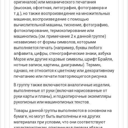
оригиналов) или механического печатания
(высокая, офсетная, литография, фотогравюра и
т.д.), но также воспроизведение на множительных
машинах, воспроизведение с помощью
вычислительной машины, тиснение, фотографию,
фотокопирование, термокопирование или
машинопись (см. примечание 2 к данной группе)
независимо от формы символов, которыми
выполняется печать (например, буквы любого
алфавита, цифры, стенографические знаки, азбука
Морзе или другие кодовые символы, шрифт Брайля,
нотные записи, картины, диаграммы). Термин,
однако, не относится к цветному или декоративному
печатанию или печати повторяющегося рисунка.
В группу также включаются аналогичные изделия,
выполненные от руки (включая нарисованные от
руки карты и планы), и подкопирочные экземпляры
рукописных или машинописных текстов.
Товары данной группы выполняются в основном на
бумаге, но могут быть выполнены и на других
материалах при условии, что они соответствуют
характеристикам, описанным в первом абзаце