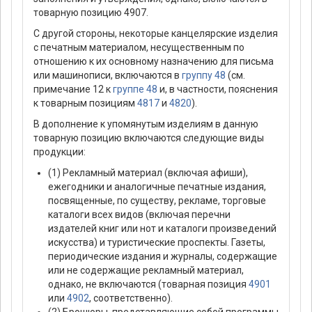
товарную позицию 4907.
С другой стороны, некоторые канцелярские изделия
с печатным материалом, несущественным по
отношению к их основному назначению для письма
или машинописи, включаются в
группу 48
(см.
примечание 12 к
группе 48
и, в частности, пояснения
к товарным позициям
4817
и
4820
).
В дополнение к упомянутым изделиям в данную
товарную позицию включаются следующие виды
продукции:
(1) Рекламный материал (включая афиши),
ежегодники и аналогичные печатные издания,
посвященные, по существу, рекламе, торговые
каталоги всех видов (включая перечни
издателей книг или нот и каталоги произведений
искусства) и туристические проспекты. Газеты,
периодические издания и журналы, содержащие
или не содержащие рекламный материал,
однако, не включаются (товарная позиция
4901
или
4902
, соответственно).