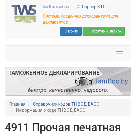
Перейти
Контакты
Парсер КТС
к
основному
Система, созданная декларантами для
содержанию
декларантов
Войти
Обратный Звонок
ТАМОЖЕННОЕ ДЕКЛАРИРОВАНИЕ
TamDoc.by
быстро. качественно. недорого.
Главная
Справочник кодов ТН ВЭД ЕАЭС
Информация о коде ТН ВЭД ЕАЭС
4911 Прочая печатная