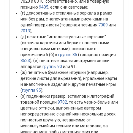
7020 и 8310, соответственно, или в товарную
позицию
9405
, если они световые;
(г) декоративные стеклянные зеркала в рамах
или без рам, с напечатанными рисунками на
одной поверхности (товарная позиция
7009
или
7013
);
(д) печатные "интеллектуальные карточки"
(включая карточки или бирки с нанесенными
специальными метками), описанные в
примечании 5 (б) к
группе 85
(товарная позиция
8523
); (е) печатные шкалы инструментов или
аппаратов
группы 90
или 91;
(ж) печатные бумажные игрушки (например,
детские листы для вырезания), игральные карты
и аналогичные изделия и другие печатные игры
(
группа 95
);
(з) подлинники гравюр, эстампов и литографий
товарной позиции
9702
, то есть черно-белые или
цветные оттиски, выполненные автором
непосредственно с одной или нескольких досок
полностью вручную, независимо от
используемой им техники или материала, за
исключением любых механических или