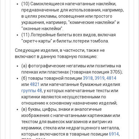
(10) Самоклеящиеся напечатанные наклейки,
предназначенные для использования, например,
в целях рекламы, оповещения или простого
украшения, например, "комические наклейки" и
"оконные наклейки".
(11) Лотерейные билеты всех видов, включая
"скретч-карты" и билеты лотереи томбола.
Следующие изделия, в частности, также не
включают в данную товарную позицию:
(а) фотографические негативы или позитивы на
пленках или пластинах (товарная позиция 3705);
(б) товары товарной позиции
3918
,
3919
,
4814
или
4821
или напечатанные бумажные изделия
группы 48
, у которых напечатанные тексты или
картинки являются несущественными по
отношению к основному назначению изделий;
(в) буквы, цифры, знаки и аналогичные
изображения с напечатанными картинками или
текстом для вывесок магазинов и витрин из
керамики, стекла или недрагоценного металла,
которые включаются в товарные позиции
6914
,