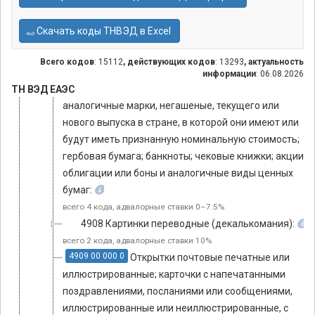
представляющие собой оригиналы, выполненные от
руки; тексты рукописные; фоторепродукции на
Скачать коды ТНВЭД в Excel
сенсибилизированной бумаге и подкопирочные
экземпляры вышепоименованных товаров
Всего кодов
: 15112
, действующих кодов
: 13293
, актуальность
тариф: 0%
информации
: 06.08.2026
4907 00 Почтовые марки, марки госпошлин или
ТН ВЭД ЕАЭС
аналогичные марки, негашеные, текущего или
нового выпуска в стране, в которой они имеют или
будут иметь признанную номинальную стоимость;
гербовая бумага; банкноты; чековые книжки; акции,
облигации или боны и аналогичные виды ценных
бумаг:
всего 4 кода, адвалорные ставки 0–7.5%
4908 Картинки переводные (декалькомания):
всего 2 кода, адвалорные ставки 10%
4909 00 000 0
Открытки почтовые печатные или
иллюстрированные; карточки с напечатанными
поздравлениями, посланиями или сообщениями,
иллюстрированные или неиллюстрированные, с