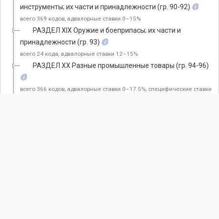
инструменты; их части и принадлежности (гр. 90-92)
всего 369 кодов, адвалорные ставки 0–15%
РАЗДЕЛ XIX Оружие и боеприпасы; их части и
принадлежности (гр. 93)
всего 24 кода, адвалорные ставки 12–15%
РАЗДЕЛ XX Разные промышленные товары (гр. 94-96)
всего 366 кодов, адвалорные ставки 0–17.5%, специфические ставки
0.05–0.61 EUR за кг; 3.5 EUR за 1000 шт
РАЗДЕЛ XXI Произведения искусства, предметы
коллекционирования и антиквариат (гр. 97)
всего 23 кода, адвалорные ставки 0%
Декларанту
Footer
menu
Демо-доступ
Регистрация в Системе TWS