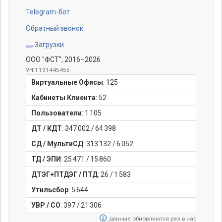
Telegram-бот
Обратный звонок
Загрузки
ООО "ФСТ"
, 2016–2026
УНП 191445455
Виртуальные Офисы
:
125
Кабинеты Клиента
:
52
Пользователи
:
1 105
ДТ / КДТ
:
347 002
/
64 398
СД / МультиСД
:
313 132
/
6 052
ТД / ЭПИ
:
25 471
/
15 860
ДТЭГ+ПТДЭГ / ПТД
:
26
/
1 583
Утильсбор
:
5 644
УВР / СО
:
397
/
21 306
данные обновляются раз в час