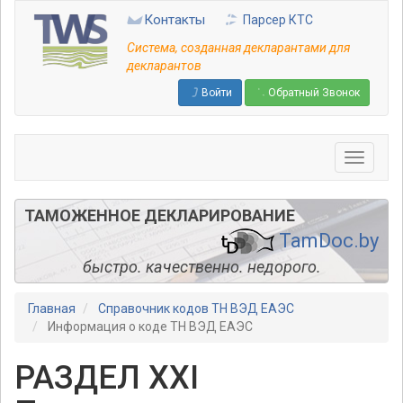
Перейти
Контакты
Парсер КТС
к
основному
Система, созданная декларантами для
содержанию
декларантов
Войти
Обратный Звонок
ТАМОЖЕННОЕ ДЕКЛАРИРОВАНИЕ
TamDoc.by
быстро. качественно. недорого.
Главная
Справочник кодов ТН ВЭД ЕАЭС
Информация о коде ТН ВЭД ЕАЭС
РАЗДЕЛ XXI