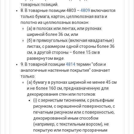
товарных позиций.
8. В товарные позиции 4803 –
4809
включаются
только бумага, картон, целлюлозная вата и
полотно из целлюлозных волокон:
(а) в полосах или лентах, или рулонах
шириной более 36 см; или
(б) в прямоугольных (включая квадратные)
листах, с размером одной стороны более 36
см, а другой стороны – более 15 см в
развернутом виде.
9. В товарной позиции
4814
термин "обои и
аналогичные настенные покрытия" означает
только:
(а) бумагу в рулонах шириной не менее 45 см
и не более 160 см, предназначенную для
декорирования стен или потолков:
(i) с зернистым тиснением, с рельефным
рисунком, с окрашенной поверхностью, с
печатным рисунком или с поверхностью,
декорированной иным способом
(например, с текстильным ворсом), не
покрытую или покрытую прозрачным