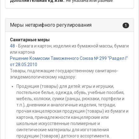
Дополнительная ед.изм.
: не указана или разные
Меры нетарифного регулирования
1
Санитарные меры
48
- Бумага и картон; изделия из бумажной массы, бумаги
или картона
Решение Комиссии Таможенного Союза № 299 "Раздел I"
от 28.05.2010
Товары, подлежащие государственному санитарно-
эпидемиологическому надзору:
Продукция (товары) для детей: игры и игрушки,
постельное белье, одежда, обувь, учебные пособия,
мебель, коляски, сумки (ранцы, рюкзаки, портфели и
т.п.), дневники и аналогичные изделия, тетради,
прочая канцелярская продукция (товары) из бумаги и
картона, принадлежности канцелярские или
школьные искусственные полимерные и
синтетические материалы для изготовления
продукции (товаров) детского ассортимента.