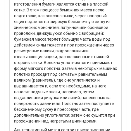
изготовления бумаги является отлив на плоской
сетке. В этом процессе бумажная масса после
подготовки, как описано выше, через напорный
ящик подается на широкую бесконечную сетку из
химических мононитей, латунной или бронзовой
проволоки, движущуюся обычно с вибрацией;
бумажная масса теряет большую часть воды под
действием силы тяжести и при прохождении через
регистровые валики, гидропланки или
отсасывающие ящики, расположенные с нижней
стороны сетки. Волокна уплотняются и принимают
форму мягкого полотна. Затем в некоторых машинах
полотно проходит под сетчатым равнительным
валиком (равнитель), где оно уплотняется и
выравнивается и, если это необходимо, на него
наносят водяные знаки, например, путем
выдавливания рисунка или линий, нанесенных на
поверхность равнителя. Полотно затем поступает к
бесконечному сукну в прессовую часть, где
дополнительно уплотняется; затем оно сушится при
прохождении над нагретыми цилиндрами.
Альтернативный метод состоит в использовании