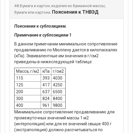
48 Бумага и картон; изделия из бумажной массы,
Пояснения к ТНВЭД
бумаги или картона:
Пояснения к субпозициям.
Примечание к субпозициям 1
В данном примечании минимальное сопротивление
продавливанию по Мюллену дается в килопаскалях
(кПа). Эквивалентные им значения в г/см2
приведены в нижеследующей таблице:
Масса, г/м2
кПа
г/см2
115
393
4030
125
417
4250
200
637
6500
300
824
8400
400
961
9800
Минимальное сопротивление продавливанию для
промежуточных значений массы 1 м2
(интерполяция) или для ее значений свыше 400 г
(экстраполяция) должно рассчитываться по