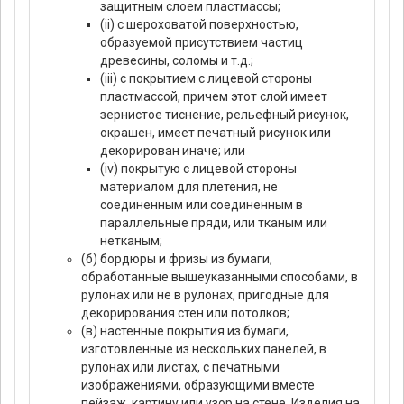
защитным слоем пластмассы;
(ii) с шероховатой поверхностью,
образуемой присутствием частиц
древесины, соломы и т.д.;
(iii) с покрытием с лицевой стороны
пластмассой, причем этот слой имеет
зернистое тиснение, рельефный рисунок,
окрашен, имеет печатный рисунок или
декорирован иначе; или
(iv) покрытую с лицевой стороны
материалом для плетения, не
соединенным или соединенным в
параллельные пряди, или тканым или
нетканым;
(б) бордюры и фризы из бумаги,
обработанные вышеуказанными способами, в
рулонах или не в рулонах, пригодные для
декорирования стен или потолков;
(в) настенные покрытия из бумаги,
изготовленные из нескольких панелей, в
рулонах или листах, с печатными
изображениями, образующими вместе
пейзаж, картину или узор на стене. Изделия на