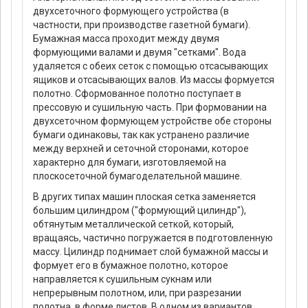
двухсеточного формующего устройства (в
частности, при производстве газетной бумаги).
Бумажная масса проходит между двумя
формующими валами и двумя "сетками". Вода
удаляется с обеих сеток с помощью отсасывающих
ящиков и отсасывающих валов. Из массы формуется
полотно. Сформованное полотно поступает в
прессовую и сушильную часть. При формовании на
двухсеточном формующем устройстве обе стороны
бумаги одинаковы, так как устранено различие
между верхней и сеточной сторонами, которое
характерно для бумаги, изготовляемой на
плоскосеточной бумагоделательной машине.
В других типах машин плоская сетка заменяется
большим цилиндром ("формующий цилиндр"),
обтянутым металлической сеткой, который,
вращаясь, частично погружается в подготовленную
массу. Цилиндр поднимает слой бумажной массы и
формует его в бумажное полотно, которое
направляется к сушильным сукнам или
непрерывным полотном, или, при разрезании
полотна, в форме листов. В одном из вариантов