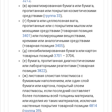
3212
;
(в) ароматизированная бумага или бумага,
пропитанная или покрытая косметическими
средствами (
группа 33
);
(г) бумага или целлюлозная вата,
пропитанные или с покрытием мылом или
моющими средствами (товарная позиция
3401
) или полирующими веществами,
кремами или аналогичными средствами
(товарная позиция
3405
);
(д) сенсибилизированная бумага или картон
товарных позиций
3701
– 3704;
(е) бумага, пропитанная диагностическими
или лабораторными реагентами (товарная
позиция
3822
);
(ж) листовая слоистая пластмасса с
бумажным наполнением, или один слой
бумаги или картона, покрытый слоем
пластмассы, если последний составляет
более половины всей толщины материала,
или изделия из таких материалов, исключая
настенные покрытия товарной позиции
4814
(
группа 39
);