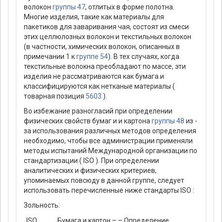
волокон
группы 47
, отлитых в форме полотна.
Многие изделия, такие как материалы для
пакетиков для заваривания чая, состоят из смеси
этих целлюлозных волокон и текстильных волокон
(в частности, химических волокон, описанных в
примечании 1 к
группе 54
). В тех случаях, когда
текстильные волокна преобладают по массе, эти
изделия не рассматриваются как бумага и
классифицируются как нетканые материалы (
товарная позиция
5603
).
Во избежание разногласий при определении
физических свойств бумаг и и картона
группы 48
из -
за использования различных методов определения
необходимо, чтобы все администрации применяли
методы испытаний Международной организации по
стандартизации ( ISO ). При определении
аналитических и физических критериев,
упоминаемых повсюду в данной группе, следует
использовать перечисленные ниже стандарты ISO :
Зольность:
ISO
Бумага и картон – – Определение