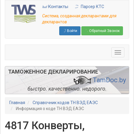
Перейти
Контакты
Парсер КТС
к
основному
Система, созданная декларантами для
содержанию
декларантов
Войти
Обратный Звонок
ТАМОЖЕННОЕ ДЕКЛАРИРОВАНИЕ
TamDoc.by
быстро. качественно. недорого.
Главная
Справочник кодов ТН ВЭД ЕАЭС
Информация о коде ТН ВЭД ЕАЭС
4817 Конверты,