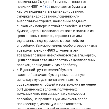
примечания 7 к данной группе, в товарные
позиции 4801 –
4805
включаются бумага и
картон, подвергнутые каландрированию,
суперкаландрированию, лощению или
аналогичной отделке, нанесению водяных
знаков или поверхностной проклейке, а также
бумага, картон, целлюлозная вата и полотно из
целлюлозных волокон, окрашенные или
отделанные под мрамор в массе любыми
способами. За исключением особо оговоренных в
товарной позиции 4803 случаев, в эти
товарныепозиции невключаются бумага, картон,
целлюлозная вата или полотно из целлюлозных
волокон, прошедшие иную обработку.
4. В данной группе термин"бумага
газетная"означает бумагу немелованную,
используемую для печатания газет, с
содержанием от общей массы волокна не менее
50% древесных волокон, полученных
механическим или химико- механическим
способом, не проклеенную или очень слабо
проклеенную, имеющую шероховатость
поверхности по каждой стороне, измеренную