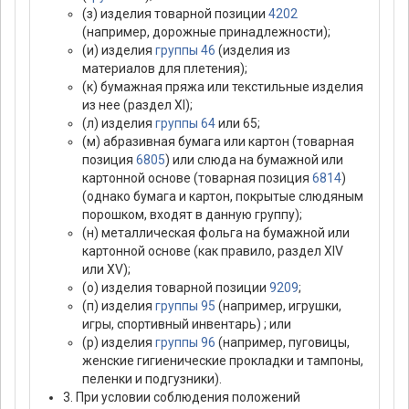
(з) изделия товарной позиции
4202
(например, дорожные принадлежности);
(и) изделия
группы 46
(изделия из
материалов для плетения);
(к) бумажная пряжа или текстильные изделия
из нее (раздел XI);
(л) изделия
группы 64
или 65;
(м) абразивная бумага или картон (товарная
позиция
6805
) или слюда на бумажной или
картонной основе (товарная позиция
6814
)
(однако бумага и картон, покрытые слюдяным
порошком, входят в данную группу);
(н) металлическая фольга на бумажной или
картонной основе (как правило, раздел XIV
или XV);
(о) изделия товарной позиции
9209
;
(п) изделия
группы 95
(например, игрушки,
игры, спортивный инвентарь) ; или
(р) изделия
группы 96
(например, пуговицы,
женские гигиенические прокладки и тампоны,
пеленки и подгузники).
3. При условии соблюдения положений