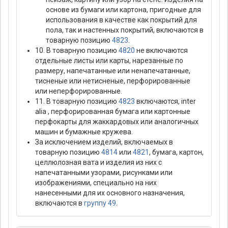
основе из бумаги или картона, пригодные для
использования в качестве как покрытий для
пола, так и настенных покрытий, включаются в
товарную позицию
4823
.
10. В товарную позицию
4820
не включаются
отдельные листы или карты, нарезанные по
размеру, напечатанные или ненапечатанные,
тисненые или нетисненые, перфорированные
или неперфорированные.
11. В товарную позицию
4823
включаются, inter
alia , перфорированная бумага или картонные
перфокарты для жаккардовых или аналогичных
машин и бумажные кружева.
За исключением изделий, включаемых в
товарную позицию
4814
или
4821
, бумага, картон,
целлюлозная вата и изделия из них с
напечатанными узорами, рисунками или
изображениями, специально на них
нанесенными для их основного назначения,
включаются в
группу 49
.