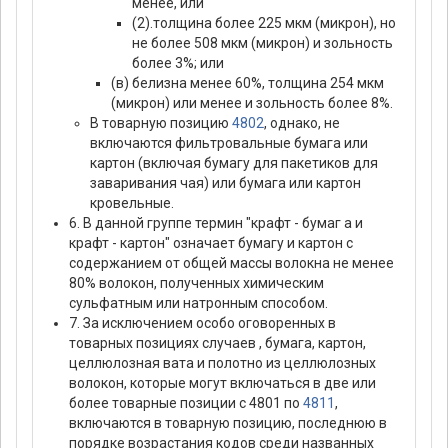
менее, или
(2).толщина более 225 мкм (микрон), но
не более 508 мкм (микрон) и зольность
более 3%; или
(в) белизна менее 60%, толщина 254 мкм
(микрон) или менее и зольность более 8%.
В товарную позицию
4802
, однако, не
включаются фильтровальные бумага или
картон (включая бумагу для пакетиков для
заваривания чая) или бумага или картон
кровельные.
6. В данной группе термин "крафт - бумаг а и
крафт - картон" означает бумагу и картон с
содержанием от общей массы волокна не менее
80% волокон, полученных химическим
сульфатным или натронным способом.
7. За исключением особо оговоренных в
товарных позициях случаев , бумага, картон,
целлюлозная вата и полотно из целлюлозных
волокон, которые могут включаться в две или
более товарные позиции с 4801 по
4811
,
включаются в товарную позицию, последнюю в
порядке возрастания кодов среди названных