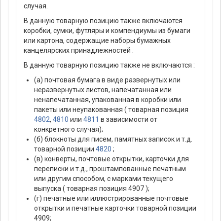
случая.
В данную товарную позицию также включаются
коробки, сумки, футляры и компендиумы из бумаги
или картона, содержащие наборы бумажных
канцелярских принадлежностей .
В данную товарную позицию также не включаются :
(а) почтовая бумага в виде развернутых или
неразвернутых листов, напечатанная или
ненапечатанная, упакованная в коробки или
пакеты или неупакованная ( товарная позиция
4802
,
4810
или
4811
в зависимости от
конкретного случая);
(б) блокноты для писем, памятных записок и т.д.
товарной позиции
4820
;
(в) конверты, почтовые открытки, карточки для
переписки и т.д., проштампованные печатным
или другим способом, с марками текущего
выпуска ( товарная позиция 4907 );
(г) печатные или иллюстрированные почтовые
открытки и печатные карточки товарной позиции
4909;