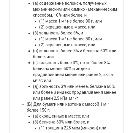
(а) содержание волокон, полученных
механическим или химико - механическим
способом, 10% или более, и
(1) масса 1 м² не более 80 г, или
(2) окрашенные в массе; или
(б) зольность более 8%, и
(1) масса 1 м² не более 80 г, или
(2) окрашенные в массе; или
(в) зольность более 3% и белизна 60% или
более; или
(г) зольность более 3%, но не более 8%,
белизна менее 60% и индекс
продавливания менее или равен 2,5 кПа·
м² /г; или
(д) зольность 3% или менее, белизна 60%
или более и индекс продавливания менее
или равен 2,5 кПа· м² /г.
(Б) Для бумаги или картона с массой 1 м ²
более 150 г:
(а) окрашенные в массе; или
(б) белизна 60% или более, и
(1).толщина 225 мкм (микрон) или