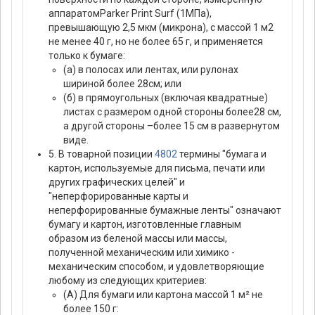
аппаратомParker Print Surf (1МПа),
превышающую 2,5 мкм (микрона), с массой 1 м2
не менее 40 г, но не более 65 г, и применяется
только к бумаге:
(а) в полосах или лентах, или рулонах
шириной более 28см; или
(б) в прямоугольных (включая квадратные)
листах с размером одной стороны более28 см,
а другой стороны –более 15 см в развернутом
виде.
5. В товарной позиции
4802
термины "бумага и
картон, используемые для письма, печати или
других графических целей" и
"неперфорированные карты и
неперфорированные бумажные ленты" означают
бумагу и картон, изготовленные главным
образом из беленой массы или массы,
полученной механическим или химико -
механическим способом, и удовлетворяющие
любому из следующих критериев:
(А) Для бумаги или картона массой 1 м² не
более 150 г: