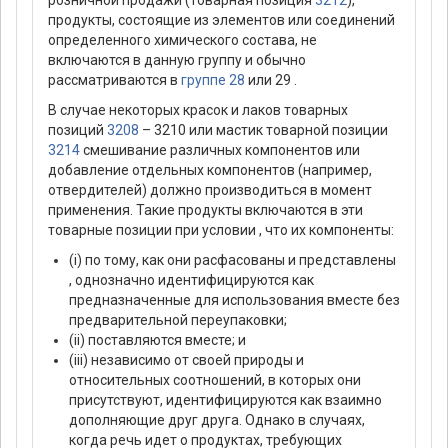
розничной продажи (товарная позиция
3212
),
продукты, состоящие из элементов или соединений
определенного химического состава, не
включаются в данную группу и обычно
рассматриваются в
группе 28
или 29 .
В случае некоторых красок и лаков товарных
позиций
3208
– 3210 или мастик товарной позиции
3214
смешивание различных компонентов или
добавление отдельных компонентов (например,
отвердителей) должно производиться в момент
применения. Такие продукты включаются в эти
товарные позиции при условии , что их компоненты:
(i) по тому, как они расфасованы и представлены
, однозначно идентифицируются как
предназначенные для использования вместе без
предварительной переупаковки;
(ii) поставляются вместе; и
(iii) независимо от своей природы и
относительных соотношений, в которых они
присутствуют, идентифицируются как взаимно
дополняющие друг друга. Однако в случаях,
когда речь идет о продуктах, требующих