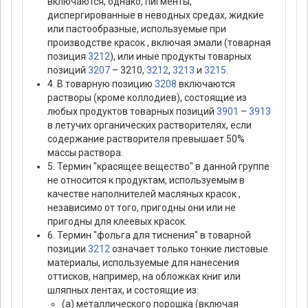
включаются, однако, пигменты,
диспергированные в неводных средах, жидкие
или пастообразные, используемые при
производстве красок , включая эмали (товарная
позиция
3212
), или иные продукты товарных
позиций
3207
– 3210,
3212
,
3213
и
3215
.
4. В товарную позицию
3208
включаются
растворы (кроме коллодиев), состоящие из
любых продуктов товарных позиций
3901
–
3913
в летучих органических растворителях, если
содержание растворителя превышает 50%
массы раствора.
5. Термин "красящее вещество" в данной группе
не относится к продуктам, используемым в
качестве наполнителей масляных красок ,
независимо от того, пригодны они или не
пригодны для клеевых красок.
6. Термин "фольга для тиснения" в товарной
позиции
3212
означает только тонкие листовые
материалы, используемые для нанесения
оттисков, например, на обложках книг или
шляпных лентах, и состоящие из:
(а) металлического порошка (включая