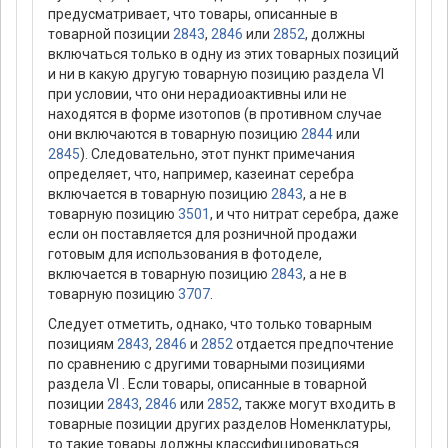
предусматривает, что товары, описанные в
товарной позиции
2843
,
2846
или
2852
, должны
включаться только в одну из этих товарных позиций
и ни в какую другую товарную позицию раздела VI
при условии, что они нерадиоактивны или не
находятся в форме изотопов (в противном случае
они включаются в товарную позицию
2844
или
2845
). Следовательно, этот пункт примечания
определяет, что, например, казеинат серебра
включается в товарную позицию
2843
, а не в
товарную позицию
3501
, и что нитрат серебра, даже
если он поставляется для розничной продажи
готовым для использования в фотоделе,
включается в товарную позицию
2843
, а не в
товарную позицию
3707
.
Следует отметить, однако, что только товарным
позициям
2843
,
2846
и
2852
отдается предпочтение
по сравнению с другими товарными позициями
раздела VI . Если товары, описанные в товарной
позиции
2843
,
2846
или
2852
, также могут входить в
товарные позиции других разделов Номенклатуры,
то такие товары должны классифицироваться