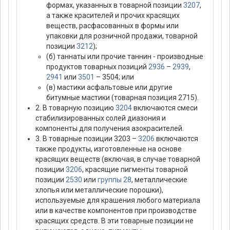
формах, указанных в товарной позиции
3207
,
а также красителей и прочих красящих
веществ, расфасованных в формы или
упаковки для розничной продажи, товарной
позиции
3212
);
(б) таннаты или прочие таннин - производные
продуктов товарных позиций
2936
–
2939
,
2941
или
3501
– 3504; или
(в) мастики асфальтовые или другие
битумные мастики (товарная позиция 2715).
2. В товарную позицию
3204
включаются смеси
стабилизированных солей диазония и
компоненты для получения азокрасителей.
3. В товарные позиции 3203 –
3206
включаются
также продукты, изготовленные на основе
красящих веществ (включая, в случае товарной
позиции
3206
, красящие пигменты товарной
позиции
2530
или
группы 28
, металлические
хлопья или металлические порошки),
используемые для крашения любого материала
или в качестве компонентов при производстве
красящих средств. В эти товарные позиции не