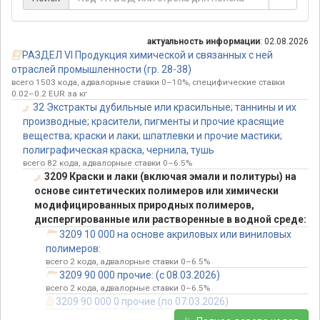
актуальность информации
: 02.08.2026
РАЗДЕЛ VI Продукция химической и связанных с ней
отраслей промышленности (гр. 28-38)
всего 1503 кода, адвалорные ставки 0–10%, специфические ставки
0.02–0.2 EUR за кг
32 Экстракты дубильные или красильные; таннины и их
производные; красители, пигменты и прочие красящие
вещества; краски и лаки; шпатлевки и прочие мастики;
полиграфическая краска, чернила, тушь
всего 82 кода, адвалорные ставки 0–6.5%
3209 Краски и лаки (включая эмали и политуры) на
основе синтетических полимеров или химически
модифицированных природных полимеров,
диспергированные или растворенные в водной среде:
3209 10 000 на основе акриловых или виниловых
полимеров:
всего 2 кода, адвалорные ставки 0–6.5%
3209 90 000 прочие: (с 08.03.2026)
всего 2 кода, адвалорные ставки 0–6.5%
3209 90 000 0 прочие (по 07.03.2026)