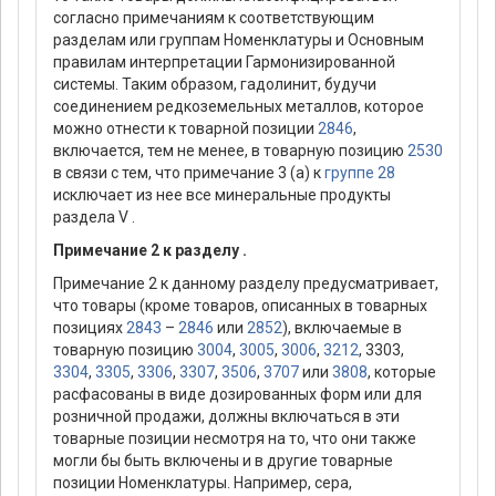
согласно примечаниям к соответствующим
разделам или группам Номенклатуры и Основным
правилам интерпретации Гармонизированной
системы. Таким образом, гадолинит, будучи
соединением редкоземельных металлов, которое
можно отнести к товарной позиции
2846
,
включается, тем не менее, в товарную позицию
2530
в связи с тем, что примечание 3 (а) к
группе 28
исключает из нее все минеральные продукты
раздела V .
Примечание 2 к разделу .
Примечание 2 к данному разделу предусматривает,
что товары (кроме товаров, описанных в товарных
позициях
2843
–
2846
или
2852
), включаемые в
товарную позицию
3004
,
3005
,
3006
,
3212
, 3303,
3304
,
3305
,
3306
,
3307
,
3506
,
3707
или
3808
, которые
расфасованы в виде дозированных форм или для
розничной продажи, должны включаться в эти
товарные позиции несмотря на то, что они также
могли бы быть включены и в другие товарные
позиции Номенклатуры. Например, сера,