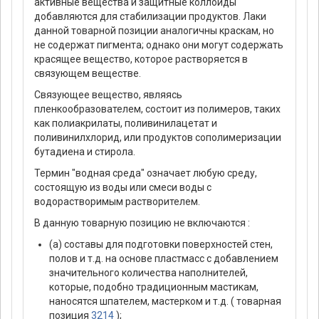
активные вещества и защитные коллоиды
добавляются для стабилизации продуктов. Лаки
данной товарной позиции аналогичны краскам, но
не содержат пигмента; однако они могут содержать
красящее вещество, которое растворяется в
связующем веществе.
Связующее вещество, являясь
пленкообразователем, состоит из полимеров, таких
как полиакрилаты, поливинилацетат и
поливинилхлорид, или продуктов сополимеризации
бутадиена и стирола.
Термин "водная среда" означает любую среду,
состоящую из воды или смеси воды с
водорастворимым растворителем.
В данную товарную позицию не включаются :
(а) составы для подготовки поверхностей стен,
полов и т.д. на основе пластмасс с добавлением
значительного количества наполнителей,
которые, подобно традиционным мастикам,
наносятся шпателем, мастерком и т.д. ( товарная
позиция
3214
);