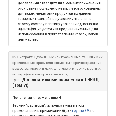
добавления отвердителя в момент применения,
отсутствие последнего не является основанием
для исключения этих продуктов из данных
товарных позиций при условии , что они по
своему составу или типу упаковки однозначно
идентифицируются как предназначенные для
использования в приготовлении красок, лаков
или мастик.
32 Экстракты дубильные или красильные; таннины и их
производные; красители, пигменты и прочие красящие
вещества; краски и лаки; шпатлевки и прочие мастики;
полиграфическая краска, чернила,
Дополнительные пояснения к ТНВЭД
тушь:
(Том VI)
Пояснения к примечанию 4
Термин "растворы", используемый в этом
примечании и в примечании 6(а) к
группе 39
, не
применяется к коллоидным растворам.