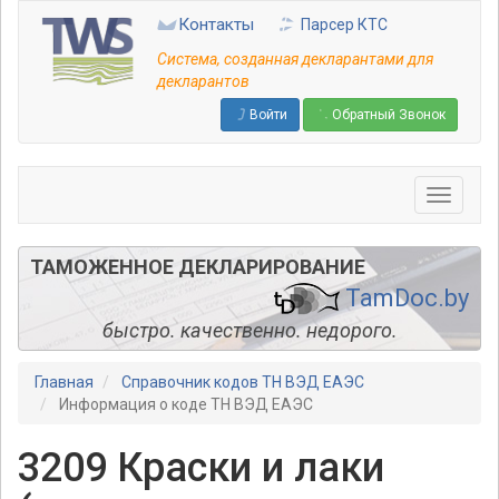
Перейти
Контакты
Парсер КТС
к
основному
Система, созданная декларантами для
содержанию
декларантов
Войти
Обратный Звонок
ТАМОЖЕННОЕ ДЕКЛАРИРОВАНИЕ
TamDoc.by
быстро. качественно. недорого.
Главная
Справочник кодов ТН ВЭД ЕАЭС
Информация о коде ТН ВЭД ЕАЭС
3209 Краски и лаки