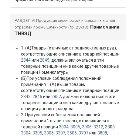
РАЗДЕЛ VI Продукция химической и связанных с ней
Примечания
отраслей промышленности (гр. 28-38):
ТНВЭД
1. (А)Товары (отличные от радиоактивных руд),
соответствующие описанию в товарной позиции
2844
или
2845
, должны включаться в эти
товарные позиции и ни в какие другие товарные
позиции Номенклатуры.
(Б)При условии соблюдения положений
примечания 1 (А) выше товары,
соответствующие описанию в товарной позиции
2843
,
2846
или
2852
, должны включаться в эти
товарные позиции и ни в какие другие товарные
позиции данного раздела.
2. При условии соблюдения положений
примечания 1 выше товары, относящиеся к
товарной позиции
3004
,
3005
,
3006
,
3212
, 3303,
3304
,
3305
,
3306
,
3307
,
3506
,
3707
или
3808
,