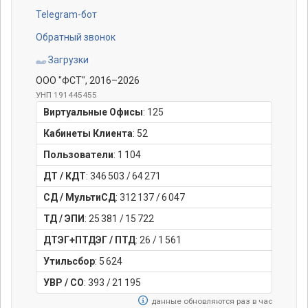
Telegram-бот
Обратный звонок
Загрузки
ООО "ФСТ"
, 2016–2026
УНП 191445455
Виртуальные Офисы
:
125
Кабинеты Клиента
:
52
Пользователи
:
1 104
ДТ / КДТ
:
346 503
/
64 271
СД / МультиСД
:
312 137
/
6 047
ТД / ЭПИ
:
25 381
/
15 722
ДТЭГ+ПТДЭГ / ПТД
:
26
/
1 561
Утильсбор
:
5 624
УВР / СО
:
393
/
21 195
данные обновляются раз в час