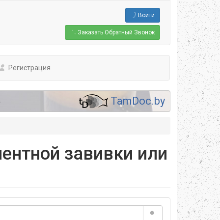
Войти
Заказать
Обратный Звонок
Регистрация
.
TamDoc.by
нентной завивки или