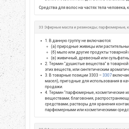
Средства для волос на частях тела человека,
33 Эфирные масла и резиноиды; парфюмерные, к
1. В данную группу не включаются:
(а) природные живицы или растительны
(б) мыло или другие продукты товарной
(в) живичный, древесный или сульфатн
2. Термин "душистые вещества" в товарно
этих веществ, или синтетическим аромати
3. В товарные позиции 3303 –
3307
включают
масел), пригодные для использования в к
продажи.
4. Термин "парфюмерные, косметические и
веществами; благовония, распространяющи
средствами; растворы для хранения контак
парфюмерными или косметическими средст