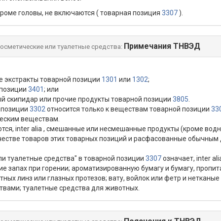
 кроме головы, не включаются ( товарная позиция
3307
).
Примечания ТНВЭД
осметические или туалетные средства:
е экстракты товарной позиции
1301
или
1302
;
 позиции
3401
; или
ый скипидар или прочие продукты товарной позиции
3805
.
й позиции
3302
относится только к веществам товарной позиции
33
ческим веществам.
ся, inter alia , смешанные или несмешанные продукты (кроме во
ачестве товаров этих товарных позиций и расфасованные обычным 
ли туалетные средства" в товарной позиции
3307
означает, inter a
е запах при горении; ароматизированную бумагу и бумагу, пропи
тных линз или глазных протезов; вату, войлок или фетр и нетканы
вами; туалетные средства для животных.