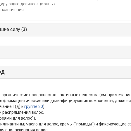
цирующих, дезинсекционных
 назначения.
шие силу (3)
ЭД
 органические поверхностно - активные вещества (см. примечание
е фармацевтические или дезинфицирующие компоненты, даже есл
чание 1(д) к
группе 30
).
и распрямления волос.
реями для волос").
бриллиантины; масло для волос, кремы ("помады") и фиксирующие с
для ополаскивания волос.