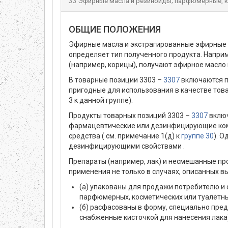
33 Эфирные масла и резиноиды; парфюмерные, к
ОБЩИЕ ПОЛОЖЕНИЯ
Эфирные масла и экстрагированные эфирные
определяет тип полученного продукта. Наприм
(например, корицы), получают эфирное масло
В товарные позиции 3303 –
3307
включаются п
пригодные для использования в качестве тов
3 к данной группе).
Продукты товарных позиций 3303 –
3307
включ
фармацевтические или дезинфицирующие комп
средства ( см. примечание 1(д) к
группе 30
). 
дезинфицирующими свойствами .
Препараты (например, лак) и несмешанные пр
применения не только в случаях, описанных в
(а) упакованы для продажи потребителю и
парфюмерных, косметических или туалетны
(б) расфасованы в форму, специально пре
снабженные кисточкой для нанесения лака)