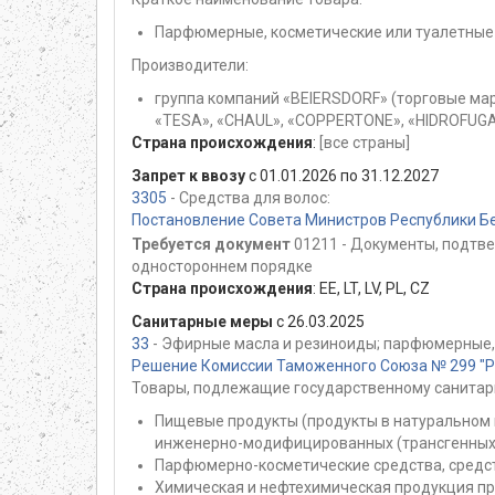
Парфюмерные, косметические или туалетные 
Производители:
группа компаний «BEIERSDORF» (торговые мар
«TESA», «CHAUL», «COPPERTONE», «HIDROFUGA
Страна происхождения
:
[все страны]
Запрет к ввозу
с 01.01.2026 по 31.12.2027
3305
- Средства для волос:
Постановление Совета Министров Республики Бе
Требуется документ
01211 - Документы, подтв
одностороннем порядке
Страна происхождения
:
EE
,
LT
,
LV
,
PL
,
CZ
Санитарные меры
с 26.03.2025
33
- Эфирные масла и резиноиды; парфюмерные,
Решение Комиссии Таможенного Союза № 299 "Раз
Товары, подлежащие государственному санитар
Пищевые продукты (продукты в натуральном 
инженерно-модифицированных (трансгенных)
Парфюмерно-косметические средства, средст
Химическая и нефтехимическая продукция пр