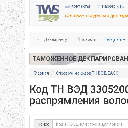
Перейти
Контакты
Парсер КТС
к
основному
Система, созданная деклар
содержанию
Декларанту
Новости
Telegram
ТАМОЖЕННОЕ ДЕКЛАРИРОВАН
Главная
Справочник кодов ТН ВЭД ЕАЭС
Код ТН ВЭД 3305200
распрямления воло
Поиск