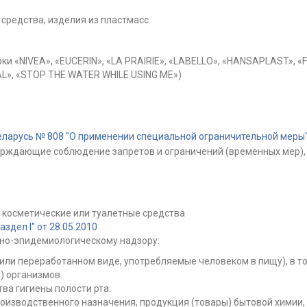
средства, изделия из пластмасс
ки «NIVEA», «EUCERIN», «LA PRAIRIE», «LABELLO», «HANSAPLAST», «
L», «STOP THE WATER WHILE USING ME»)
ларусь № 808 "О применении специальной ограничительной меры" 
ерждающие соблюдение запретов и ограничений (временных мер), 
 косметические или туалетные средства
дел I" от 28.05.2010
но-эпидемиологическому надзору:
или переработанном виде, употребляемые человеком в пищу), в то
 организмов.
ва гигиены полости рта.
оизводственного назначения, продукция (товары) бытовой химии,