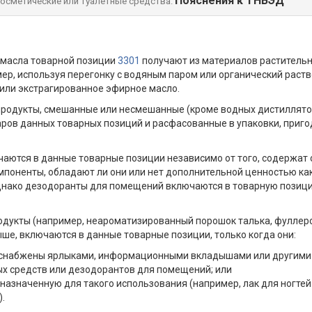
Пояснения к ТНВЭД
осметические или туалетные средства:
 масла товарной позиции
3301
получают из материалов растительн
ер, используя перегонку с водяным паром или органический раст
 или экстрагированное эфирное масло.
родукты, смешанные или несмешанные (кроме водных дистиллятов
аров данных товарных позиций и расфасованные в упаковки, приг
аются в данные товарные позиции независимо от того, содержат 
оненты, обладают ли они или нет дополнительной ценностью как
Однако дезодоранты для помещений включаются в товарную пози
одукты (например, неароматизированный порошок талька, фуллеров
ыше, включаются в данные товарные позиции, только когда они:
 снабжены ярлыками, информационными вкладышами или другими у
х средств или дезодорантов для помещений; или
дназначенную для такого использования (например, лак для ногт
.