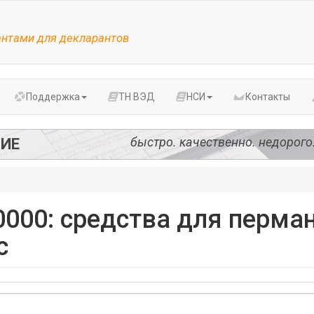
антами для декларантов
Поддержка
ТН ВЭД
НСИ
Контакты
быстро. качественно. недорого
ИЕ
000: средства для перма
с