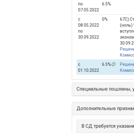
по
6.5%
07.05.2022
с
0%
67С) С
08.05.2022
(ноль)
по
вступл
30.09.2022
эконом
30.09.
Решени
Комисс
с
6.5%
Решени
01.10.2022
Комисс
Специальные пошлины, 
Дополнительные призна
В СД требуется указан