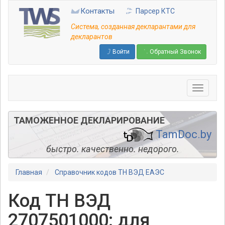
Перейти
Контакты
Парсер КТС
к
основному
Система, созданная декларантами для
содержанию
декларантов
Войти
Обратный Звонок
ТАМОЖЕННОЕ ДЕКЛАРИРОВАНИЕ
TamDoc.by
быстро. качественно. недорого.
Главная
Справочник кодов ТН ВЭД ЕАЭС
Код ТН ВЭД
2707501000: для