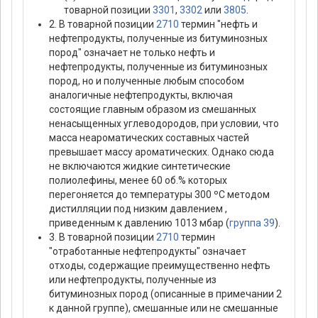
товарной позиции
3301
,
3302
или
3805
.
2. В товарной позиции
2710
термин "нефть и
нефтепродукты, полученные из битуминозных
пород" означает не только нефть и
нефтепродукты, полученные из битуминозных
пород, но и полученные любым способом
аналогичные нефтепродукты, включая
состоящие главным образом из смешанных
ненасыщенных углеводородов, при условии, что
масса неароматических составных частей
превышает массу ароматических. Однако сюда
не включаются жидкие синтетические
полиолефины, менее 60 об.% которых
перегоняется до температуры 300 ºС методом
дистилляции под низким давлением ,
приведенным к давлению 1013 мбар (
группа 39
).
3. В товарной позиции
2710
термин
"отработанные нефтепродукты" означает
отходы, содержащие преимущественно нефть
или нефтепродукты, полученные из
битуминозных пород (описанные в примечании 2
к данной группе), смешанные или не смешанные