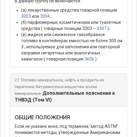
В данную группу не включаются :
(а) лекарственные средства товарной позиции
3003
или
3004
;
(б) парфюмерные, косметические или туалетные
средства ( товарные позиции 3303 –
3307
);
(в) жидкое или сжиженное газообразное
топливо в контейнерах емкостью не более 300 см
3 , используемое для заполнения или повторной
заправки сигаретных или аналогичных
зажигалок ( товарная позиция
3606
).
27 Топливо минеральное, нефть и продукты их
перегонки; битуминозные вещества; воски
Дополнительные пояснения к
минеральные:
ТНВЭД (Том VI)
ОБЩИЕ ПОЛОЖЕНИЯ
Если не указано иное, под термином "метод ASTM"
понимаются методы, утвержденные Американским