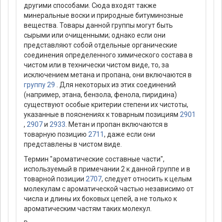
другими способами. Сюда входят также
минеральные воски и природные битуминозные
вещества. Товары данной группы могут быть
сырыми или очищенными; однако если они
представляют собой отдельные органические
соединения определенного химического состава в
чистом или в технически чистом виде, то, за
исключением метана и пропана, они включаются в
группу 29
. Для некоторых из этих соединений
(например, этана, бензола, фенола, пиридина)
существуют особые критерии степени их чистоты,
указанные в пояснениях к товарным позициям
2901
,
2907
и
2933
. Метан и пропан включаются в
товарную позицию
2711
, даже если они
представлены в чистом виде.
Термин "ароматические составные части",
используемый в примечании 2 к данной группе и в
товарной позиции
2707
, следует относить к целым
молекулам с ароматической частью независимо от
числа и длины их боковых цепей, а не только к
ароматическим частям таких молекул.