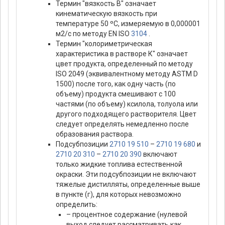
Термин "вязкость В" означает
кинематическую вязкость при
температуре 50 ºС, измеряемую в 0,000001
м2/с по методу EN ISO
3104
.
Термин "колориметрическая
характеристика в растворе К" означает
цвет продукта, определенный по методу
ISO 2049 (эквивалентному методу ASTM D
1500) после того, как одну часть (по
объему) продукта смешивают с 100
частями (по объему) ксилола, толуола или
другого подходящего растворителя. Цвет
следует определять немедленно после
образования раствора.
Подсубпозиции
2710 19 510
–
2710 19 680
и
2710 20 310
–
2710 20 390
включают
только жидкие топлива естественной
окраски. Эти подсубпозиции не включают
тяжелые дистилляты, определенные выше
в пункте (г), для которых невозможно
определить:
– процентное содержание (нулевой
выход следует рассматривать как