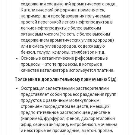
содержания соединений ароматического ряда.
Каталитический риформинг применяется,
например, для преобразования получаемых
простой перегонкой легких нефтепродуктов в
легкие нефтепродукты с более высоким
октановым числом (то есть с более высоким
содержанием ароматических углеводородов)
или в смесь углеводородов, содержащую
бензол, толуол, ксилолы, этилбензол и т.д.
Основные каталитические риформинговые
процессы – это те процессы, в которых в
качестве катализатора используется платина.
Пояснения к дополнительному примечанию 5(д)
Экстракция селективными растворителями
представляет собой процесс разделения групп
продуктов с различным молекулярным
строением посредством веществ, имеющих
предпочтительное растворяющее действие
(например, фурфурол, фенол, дихлорэтиловый
эфир, серный ангидрид, нитробензол, мочевина
и некоторые ее производные, ацетон, пропан,