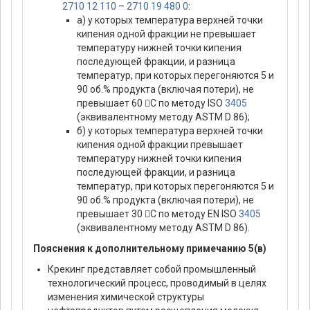
2710 12 110
–
2710 19 480 0
:
а) у которых температура верхней точки
кипения одной фракции не превышает
температуру нижней точки кипения
последующей фракции, и разница
температур, при которых перегоняются 5 и
90 об.% продукта (включая потери), не
превышает 60 С по методу ISO
3405
(эквивалентному методу ASTM D 86);
б) у которых температура верхней точки
кипения одной фракции превышает
температуру нижней точки кипения
последующей фракции, и разница
температур, при которых перегоняются 5 и
90 об.% продукта (включая потери), не
превышает 30 С по методу EN ISO
3405
(эквивалентному методу ASTM D 86).
Пояснения к дополнительному примечанию 5(в)
Крекинг представляет собой промышленный
технологический процесс, проводимый в целях
изменения химической структуры