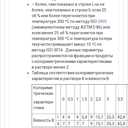
– более, чем показано в строке I, но не
более, чем показано в строке II, если 25
об.% или более перегоняется при
температуре 300 ºС по методу ISO
3405
(эквивалентному методу ASTM D 86) или
если менее 25 об.% перегоняется при
температуре 300 ºС и температура потери
текучести превышает минус 10 ºС по
методу ISO 3016 . Данные параметры
распространяются на фракции и продукты
с колориметрическими характеристиками
в растворе менее 2.
Таблица соответствия колориметрических
характеристик в растворе К и вязкости В
Колориме-
трическая
0
0,5
1
1,5
2
2,5
3
3,5
характери-
стика
I
4
4
4
5,4
9
15,1
25,3
42,4
Вязкость В
II
7
7
7
7
9
15,1
25,3
42,4