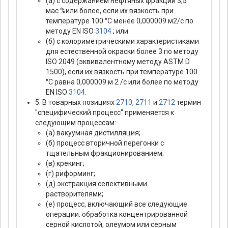
(а) с содержанием нефтяных фракций 3,5
мас.%или более, если их вязкость при
температуре 100 °C менее 0,000009 м2/с по
методу EN ISO
3104
; или
(б) с колориметрическими характеристиками
для естественной окраски более 3 по методу
ISO 2049 (эквивалентному методу ASTM D
1500), если их вязкость при температуре 100
°C равна 0,000009 м 2 /с или более по методу
EN ISO
3104
.
5. В товарных позициях
2710
,
2711
и
2712
термин
"специфический процесс" применяется к
следующим процессам:
(а) вакуумная дистилляция;
(б) процесс вторичной перегонки с
тщательным фракционированием;
(в) крекинг;
(г) риформинг;
(д) экстракция селективными
растворителями;
(е) процесс, включающий все следующие
операции: обработка концентрированной
серной кислотой, олеумом или серным