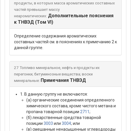
продукты, в которых масса ароматических составных
частей превышает массу
Дополнительные пояснения
неароматических:
к ТНВЭД (Том VI)
Определение содержания ароматических
составных частей см. в пояснениях к примечанию 2 к
данной группе.
27 Топливо минеральное, нефть и продукты их
перегонки; битуминозные вещества; воски
Примечания ТНВЭД
минеральные:
1. В данную группу не включаются:
(а) органические соединения определенного
химического состава, кроме чистого метана и
пропана товарной позиции
2711
;
(б) лекарственные средства товарной
позиции
3003
или
3004
; или
(в) смешанные ненасыщенные углеводороды