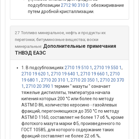
подсубпозиции
2712 90 310 0
: обезжиривание
путем дробной кристаллизации.
27 Топливо минеральное, нефть и продукты их
перегонки; битуминозные вещества; воски
Дополнительные примечания
минеральные:
ТНВЭД ЕАЭС
1. В подсубпозициях
2710 19 510 1
,
2710 19 550 1
,
2710 19 620 1
,
2710 19 640 1
,
2710 19 660 1
,
2710
19 680 1
,
2710 20 310 1
,
2710 20 350 1
,
2710 20 370
1
,
2710 20 390 1
термин " мазуты " означает
тяжелые дистилляты, температура начала
кипения которых 200 °С или более по методу
ASTM D 86, количество керосино - газойлевых
фракций, перегоняющихся до 350 °С по методу
ASTM D 1160, составляет не более 17 об.%, кроме
флотского мазута марки Ф5, произведенного по
ГОСТ 10585, для которого содержание таких
фракций составляет не более 22 об.%,