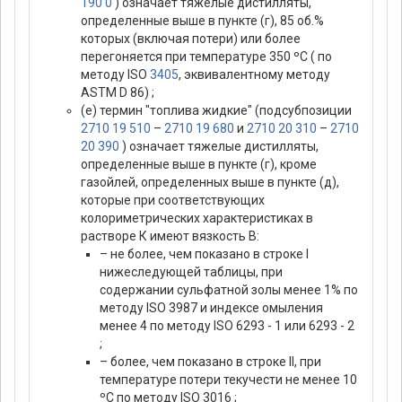
190 0
) означает тяжелые дистилляты,
определенные выше в пункте (г), 85 об.%
которых (включая потери) или более
перегоняется при температуре 350 ºС ( по
методу ISO
3405
, эквивалентному методу
ASTM D 86) ;
(е) термин "топлива жидкие" (подсубпозиции
2710 19 510
–
2710 19 680
и
2710 20 310
–
2710
20 390
) означает тяжелые дистилляты,
определенные выше в пункте (г), кроме
газойлей, определенных выше в пункте (д),
которые при соответствующих
колориметрических характеристиках в
растворе К имеют вязкость В:
– не более, чем показано в строке I
нижеследующей таблицы, при
содержании сульфатной золы менее 1% по
методу ISO 3987 и индексе омыления
менее 4 по методу ISO 6293 - 1 или 6293 - 2
;
– более, чем показано в строке II, при
температуре потери текучести не менее 10
ºС по методу ISO 3016 ;