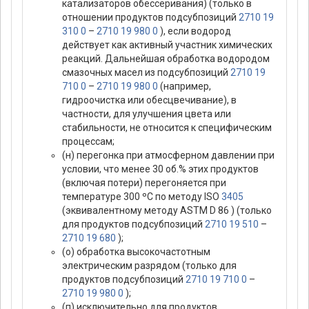
катализаторов обессеривания) (только в
отношении продуктов подсубпозиций
2710 19
310 0
–
2710 19 980 0
), если водород
действует как активный участник химических
реакций. Дальнейшая обработка водородом
смазочных масел из подсубпозиций
2710 19
710 0
–
2710 19 980 0
(например,
гидроочистка или обесцвечивание), в
частности, для улучшения цвета или
стабильности, не относится к специфическим
процессам;
(н) перегонка при атмосферном давлении при
условии, что менее 30 об.% этих продуктов
(включая потери) перегоняется при
температуре 300 ºС по методу ISO
3405
(эквивалентному методу ASTM D 86 ) (только
для продуктов подсубпозиций
2710 19 510
–
2710 19 680
);
(о) обработка высокочастотным
электрическим разрядом (только для
продуктов подсубпозиций
2710 19 710 0
–
2710 19 980 0
);
(п) исключительно для продуктов