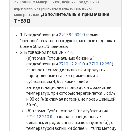
27 Топливо минеральное, нефть и продукты их
перегонки; битуминозные вещества; воски
Дополнительные примечания
минеральные:
ТНВЭД
1. В подсубпозиции
2707 99 800 0
термин
"фенолы" означает продукты, которые содержат
более 50 мас.% фенолов.
2. В товарной позиции
2710
:
(а) термин "специальные бензины"
(подсубпозиции
2710 12 210 0
и
2710 12 250
)
означает легкие дистилляты и продукты,
определенные выше в примечании к
субпозициям 4, без каких - либо
антидетонационных присадок и с разницей
температур, при которых перегоняется 5 об.%
и 90 об.% (включая потери), не превышающей
60 ºС ;
(б) термин "уайт - спирит" (подсубпозиция
2710 12 210 0
) означает специальные
бензины, определенные выше в пункте (а) , с
температурой вспышки более 21 ºС по методу