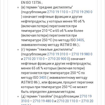
EN ISO 13736 ;
(в) термин "средние дистилляты"
(подсубпозиции
2710 19 110 0
–
2710 19 290 0
) означает нефтяные фракции и другие
нефтепродукты, у которых менее 90 об.%
(включая потери) перегоняется при
температуре 210 ºС и 65 об.% или более
(включая потери) перегоняется при
температуре 250 ºС (по методу ISO
3405
,
эквивалентному методу ASTM D 86 ) ;
(г) термин "тяжелые дистилляты"
(подсубпозиции
2710 19 310 0
–
2710 19 980 0
и
2710 20 110 0
–
2710 20 900 0
) означает
нефтяные фракции и другие нефтепродукты,
менее 65 об.% которых (включая потери)
перегоняется при температуре 250 ºС по
методу ISO
3405
( эквивалентному методу
ASTM D 86 ) , или фракции, процент перегонки
которых при температуре 250 ºС не может
быть определен данным методом;
(д) термин "газойли" (подсубпозиции
2710 19
310 0
–
2710 19 480 0
и
2710 20 110 0
–
2710 20