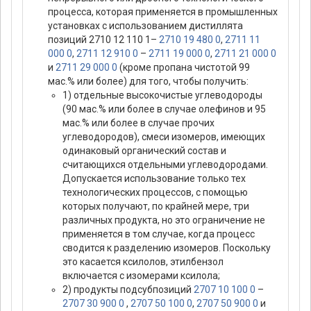
процесса, которая применяется в промышленных
установках с использованием дистиллята
позиций 2710 12 110 1–
2710 19 480 0
,
2711 11
000 0
,
2711 12 910 0
–
2711 19 000 0
,
2711 21 000 0
и
2711 29 000 0
(кроме пропана чистотой 99
мас.% или более) для того, чтобы получить:
1) отдельные высокочистые углеводороды
(90 мас.% или более в случае олефинов и 95
мас.% или более в случае прочих
углеводородов), смеси изомеров, имеющих
одинаковый органический состав и
считающихся отдельными углеводородами.
Допускается использование только тех
технологических процессов, с помощью
которых получают, по крайней мере, три
различных продукта, но это ограничение не
применяется в том случае, когда процесс
сводится к разделению изомеров. Поскольку
это касается ксилолов, этилбензол
включается с изомерами ксилола;
2) продукты подсубпозиций
2707 10 100 0
–
2707 30 900 0
,
2707 50 100 0
,
2707 50 900 0
и