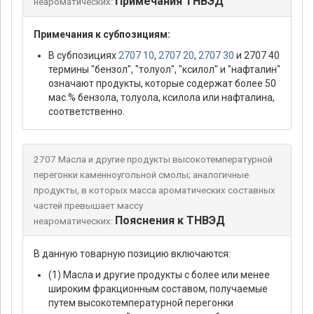
Примечания ТНВЭД
неароматических:
Примечания к субпозициям:
В субпозициях
2707 10
,
2707 20
,
2707 30
и 2707 40
термины "бензол", "толуол", "ксилол" и "нафталин"
означают продукты, которые содержат более 50
мас.% бензола, толуола, ксилола или нафталина,
соответственно.
2707 Масла и другие продукты высокотемпературной
перегонки каменноугольной смолы; аналогичные
продукты, в которых масса ароматических составных
частей превышает массу
Пояснения к ТНВЭД
неароматических:
В данную товарную позицию включаются:
(1) Масла и другие продукты с более или менее
широким фракционным составом, получаемые
путем высокотемпературной перегонки