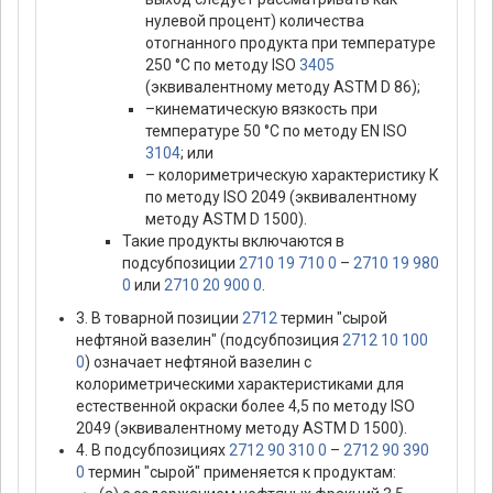
нулевой процент) количества
отогнанного продукта при температуре
250 °C по методу ISO
3405
(эквивалентному методу ASTM D 86);
–кинематическую вязкость при
температуре 50 °C по методу EN ISO
3104
; или
– колориметрическую характеристику К
по методу ISO 2049 (эквивалентному
методу ASTM D 1500).
Такие продукты включаются в
подсубпозиции
2710 19 710 0
–
2710 19 980
0
или
2710 20 900 0
.
3. В товарной позиции
2712
термин "сырой
нефтяной вазелин" (подсубпозиция
2712 10 100
0
) означает нефтяной вазелин с
колориметрическими характеристиками для
естественной окраски более 4,5 по методу ISO
2049 (эквивалентному методу ASTM D 1500).
4. В подсубпозициях
2712 90 310 0
–
2712 90 390
0
термин "сырой" применяется к продуктам: