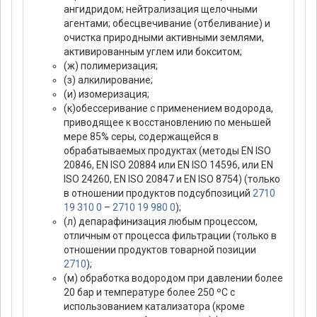
ангидридом; нейтрализация щелочными
агентами; обесцвечивание (отбеливание) и
очистка природными активными землями,
активированным углем или бокситом;
(ж) полимеризация;
(з) алкилирование;
(и) изомеризация;
(к)обессеривание с применением водорода,
приводящее к восстановлению по меньшей
мере 85% серы, содержащейся в
обрабатываемых продуктах (методы EN ISO
20846, EN ISO 20884 или EN ISO 14596, или EN
ISO 24260, EN ISO 20847 и EN ISO 8754) (только
в отношении продуктов подсубпозиций
2710
19 310 0
–
2710 19 980 0
);
(л) депарафинизация любым процессом,
отличным от процесса фильтрации (только в
отношении продуктов товарной позиции
2710
);
(м) обработка водородом при давлении более
20 бар и температуре более 250 ºС с
использованием катализатора (кроме