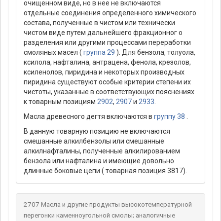
очищенном виде, но в нее не включаются
отдельные соединения определенного химического
состава, полученные в чистом или технически
чистом виде путем дальнейшего фракционног о
разделения или другими процессами переработки
смоляных масел (
группа 29
). Для бензола, толуола,
ксилола, нафталина, антрацена, фенола, крезолов,
ксиленолов, пиридина и некоторых производных
пиридина существуют особые критерии степени их
чистоты, указанные в соответствующих пояснениях
к товарным позициям
2902
,
2907
и
2933
.
Масла древесного дегтя включаются в
группу 38
.
В данную товарную позицию не включаются
смешанные алкилбензолы или смешанные
алкилнафталины, полученные алкилированием
бензола или нафталина и имеющие довольно
длинные боковые цепи ( товарная позиция 3817).
2707 Масла и другие продукты высокотемпературной
перегонки каменноугольной смолы; аналогичные