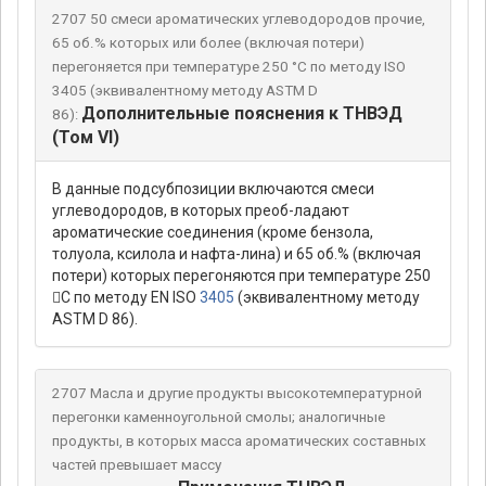
2707 50 смеси ароматических углеводородов прочие,
65 об.% которых или более (включая потери)
перегоняется при температуре 250 °С по методу ISO
3405 (эквивалентному методу ASTM D
Дополнительные пояснения к ТНВЭД
86):
(Том VI)
В данные подсубпозиции включаются смеси
углеводородов, в которых преоб-ладают
ароматические соединения (кроме бензола,
толуола, ксилола и нафта-лина) и 65 об.% (включая
потери) которых перегоняются при температуре 250
С по методу EN ISO
3405
(эквивалентному методу
ASTM D 86).
2707 Масла и другие продукты высокотемпературной
перегонки каменноугольной смолы; аналогичные
продукты, в которых масса ароматических составных
частей превышает массу