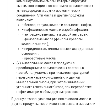
каменноугольной смолы, которые образуют
смеси, состоящие в основном из ароматических
углеводородов и других ароматических
соединений. Эти масла и другие продукты
включают:
– бензол, толуол, ксилол и сольвент - нафта,
– нафталиновые масла и сырой нафталин,
– антраценовые масла и сырой антрацен,
– феноловые масла (фенолы, крезолы,
ксиленолы и т.п.),
– пиридиновые, хинолиновые и акридиновые
основания,
– креозотовые масла.
(2) Аналогичные масла и продукты с
преобладанием ароматических составных
частей, получаемые при низкотемпературной
перегонке каменноугольной или другой
минеральной смолы, при "отбензинивании"
угольного (светильного) газа, при переработке
нефти или при любом другом процессе.
В данную товарную позицию включаются масла и
другие продукты, перечисленные выше, в сыром или