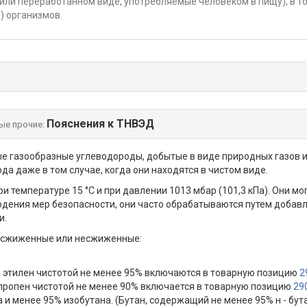
или переработанном виде, употребляемые человеком в пищу), в то
 организмов.
Пояснения к ТНВЭД
ые прочие:
 газообразные углеводороды, добытые в виде природных газов и
юда даже в том случае, когда они находятся в чистом виде.
 температуре 15 °C и при давлении 1013 мбар (101,3 кПа). Они м
юдения мер безопасности, они часто обрабатываются путем добав
и.
ы, сжиженные или несжиженные:
н и этилен чистотой не менее 95% включаются в товарную позицию
2
% (пропен чистотой не менее 90% включается в товарную позицию
29
на и менее 95% изобутана. (Бутан, содержащий не менее 95% н - бу