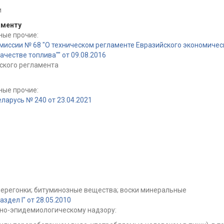
и
аменту
ные прочие:
иссии № 68 "О техническом регламенте Евразийского экономичес
честве топлива"" от 09.08.2016
ского регламента
ные прочие:
ларусь № 240 от 23.04.2021
 перегонки; битуминозные вещества; воски минеральные
дел I" от 28.05.2010
но-эпидемиологическому надзору: