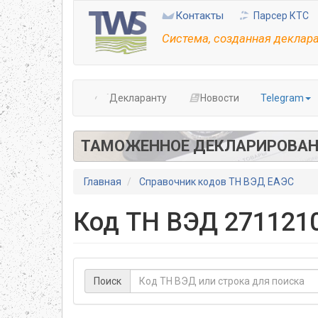
Перейти
Контакты
Парсер КТС
к
основному
Система, созданная деклар
содержанию
Декларанту
Новости
Telegram
ТАМОЖЕННОЕ ДЕКЛАРИРОВАН
Главная
Справочник кодов ТН ВЭД ЕАЭС
Код ТН ВЭД 2711210
Поиск