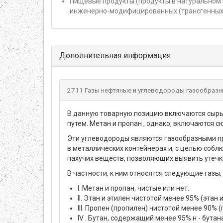
Пищевые продукты (продукты в натуральном 
инженерно-модифицированных (трансгенных)
Дополнительная информация
2711 Газы нефтяные и углеводороды газообразн
В данную товарную позицию включаются сырые
путем. Метан и пропан , однако, включаются с
Эти углеводороды являются газообразными при
в металлических контейнерах и, с целью собл
пахучих веществ, позволяющих выявить утечк
В частности, к ним относятся следующие газ
I. Метан и пропан, чистые или нет.
II. Этан и этилен чистотой менее 95% (эта
III. Пропен (пропилен) чистотой менее 90
IV . Бутан, содержащий менее 95% н - бута