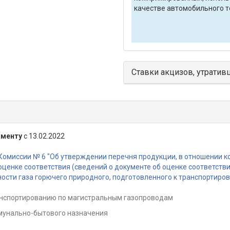
качестве автомобильного 
Ставки акцизов, утратив
аменту
с 13.02.2022
Комиссии № 6 "Об утверждении перечня продукции, в отношении 
ценке соответствия (сведений о документе об оценке соответств
ости газа горючего природного, подготовленного к транспортиро
ранспортированию по магистральным газопроводам
ммунально-бытового назначения