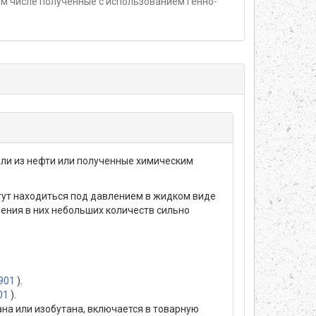
м числе полученные с использованием генно-
ли из нефти или полученные химическим
огут находиться под давлением в жидком виде
ления в них небольших количеств сильно
901
).
01
).
тана или изобутана, включается в товарную