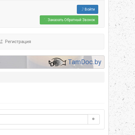
Войти
Заказать
Обратный Звонок
Регистрация
.
TamDoc.by