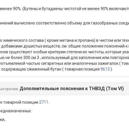
й менее 90%. (Бутены и бутадиены чистотой не менее 90% включаю
нений вычислено соответственно объему для газообразных соеди
 химического состава ( кроме метана и пропана) в чистом или тех
 с добавками душистых веществ, см. общие положения пояснений к
нов существуют особые критерии степени их чистоты, которые указаны в
ью не более 300 см 3 , используемый для заполнения или повторн
неотъемлемой частью сигаретных или аналогичных зажигалок ( то
к, содержащих сжиженный бутан ( товарная позиция
9613
).
Дополнительные пояснения к ТНВЭД (Том VI)
ые прочие:
 к товарной позиции
2711
.
редназначенных :
ки,