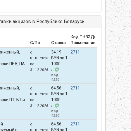
авки акцизов в Республике Беларусь
Код ТНВЭД/
С/По
Ставка
Примечание
сжиженный,
34.19
2711
с
BYN за 1
01.01.2026
арки ПБА, ПА
1000
по
л
31.12.2026
Код
:
4220
сжиженный,
64.56
2711
с
BYN за 1
01.01.2026
рки ПТ, БТ и
1000
по
л
31.12.2026
Код
:
4220
ый
64.56
2711
с
зуемый в
BYN за 1
01.01.2026