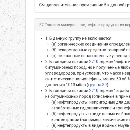
См. дополнительное примечание 5 к данной гр
27 Топливо минеральное, нефть и продукты их п
1. В данную группу не включаются:
(а) органические соединения определен
(б) лекарственные средства товарной 
(в) смешанные ненасыщенные углеводо
2. В товарной позиции
2710
термин "нефть и
битуминозных пород, но и полученные лю
углеводородов, при условии, что масса н
синтетические полиолефины, менее 60 об.
давлению 1013 мбар (
группа 39
).
3. В товарной позиции
2710
термин "отрабо
из битуминозных пород (описанные в приме
(а) нефтепродукты, непригодные для д
отработанные гидравлические и трансф
(б) нефтепродукты в виде шлама из ба
концентрации (например, химические ве
(в) нефтепродукты в виде водных эмуль