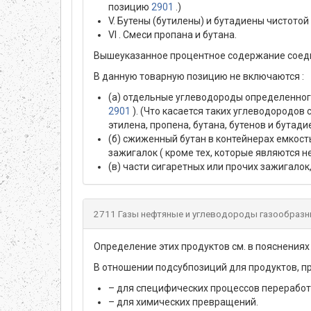
позицию
2901
.)
V. Бутены (бутилены) и бутадиены чистото
VI . Смеси пропана и бутана.
Вышеуказанное процентное содержание соеди
В данную товарную позицию не включаются :
(а) отдельные углеводороды определенного
2901
). (Что касается таких углеводородов
этилена, пропена, бутана, бутенов и бутадие
(б) сжиженный бутан в контейнерах емкост
зажигалок ( кроме тех, которые являются 
(в) части сигаретных или прочих зажигало
2711 Газы нефтяные и углеводороды газообразн
Определение этих продуктов см. в пояснениях
В отношении подсубпозиций для продуктов, п
– для специфических процессов переработ
– для химических превращений.