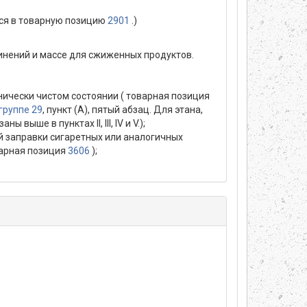
тся в товарную позицию
2901
.)
нений и массе для сжиженных продуктов.
нически чистом состоянии ( товарная позиция
группе 29
, пункт (А), пятый абзац. Для этана,
ыше в пунктах II, III, IV и V.);
ой заправки сигаретных или аналогичных
варная позиция
3606
);