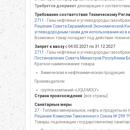
Требуется документ
декларация о соответстви
Требование соответствия Техническому Регл
2711
- Газы нефтяные и углеводороды газообраз
Решение Совета Евразийской Экономической Ком
углеводородным газам для использования их в ка
Возможно товар попадает под действие техниче
Запрет к ввозу
с 04.05.2021 по 31.12.2027
2711
- Газы нефтяные и углеводороды газообраз
Постановление Совета Министров Республики Бе
Краткое наименование товара:
Химическая и нефтехимическая продукция
Производители:
группа компаний «LIQUI MOLY»
Страна происхождения
:
[все страны]
Санитарные меры
27
- Топливо минеральное, нефть и продукты их
Решение Комиссии Таможенного Союза № 299 "Раз
Товары, подлежащие государственному санитар