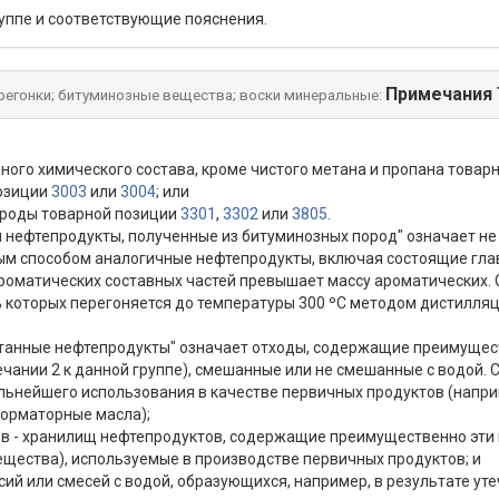
уппе и соответствующие пояснения.
Примечания
ерегонки; битуминозные вещества; воски минеральные:
ного химического состава, кроме чистого метана и пропана товар
позиции
3003
или
3004
; или
роды товарной позиции
3301
,
3302
или
3805
.
 нефтепродукты, полученные из битуминозных пород" означает не
бым способом аналогичные нефтепродукты, включая состоящие г
еароматических составных частей превышает массу ароматических
% которых перегоняется до температуры 300 ºС методом дистилля
танные нефтепродукты" означает отходы, содержащие преимущес
чании 2 к данной группе), смешанные или не смешанные с водой.
альнейшего использования в качестве первичных продуктов (напр
орматорные масла);
ков - хранилищ нефтепродуктов, содержащие преимущественно эти
щества), используемые в производстве первичных продуктов; и
сий или смесей с водой, образующихся, например, в результате ут