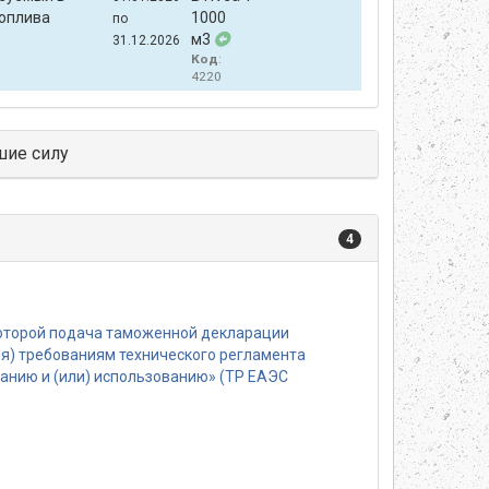
топлива
1000
по
м3
31.12.2026
Код
:
4220
шие силу
4
которой подача таможенной декларации
ия) требованиям технического регламента
ванию и (или) использованию» (TP ЕАЭС