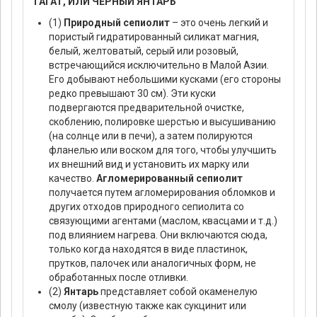
ГАГАТ, ИЛИ ЧЕРНЫЙ ЯНТАРЬ
(1)
Природный сепиолит
– это очень легкий и
пористый гидратированный силикат магния,
белый, желтоватый, серый или розовый,
встречающийся исключительно в Малой Азии.
Его добывают небольшими кусками (его стороны
редко превышают 30 см). Эти куски
подвергаются предварительной очистке,
скоблению, полировке шерстью и высушиванию
(на солнце или в печи), а затем полируются
фланелью или воском для того, чтобы улучшить
их внешний вид и установить их марку или
качество.
Агломерированный сепиолит
получается путем агломерирования обломков и
других отходов природного сепиолита со
связующими агентами (маслом, квасцами и т.д.)
под влиянием нагрева. Они включаются сюда,
только когда находятся в виде пластинок,
прутков, палочек или аналогичных форм, не
обработанных после отливки.
(2)
Янтарь
представляет собой окаменелую
смолу (известную также как сукцинит или