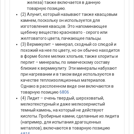
железа) также включается в данную
товарную позицию.
(2) Алунит, который называют также квасцовым
камнем, поскольку он используется для
изготовления квасцов. Это напоминающее
щебенку вещество красновато - серого или
желтоватого цвета, пачкающее пальцы.
(3) Вермикулит – минерал, сходный со слюдой и
похожий на нее по цвету, но он обычно находится
в форме более мелких хлопьев; также хлориты и
перлит – минералы, по химическому составу
близкие к вермикулиту. Эти минералы набухают
при нагревании и в таком виде используются в
качестве теплоизоляционных материалов.
Однако в расслоенном виде они включаются в
товарную позицию
6806
.
(4) Лидит – очень твердый, шероховатый,
мелкотекстурный и даже мелкозернистый
темный камень, на который не действуют
кислоты. Пробирные камни, сделанные из лидита
(например, для испытания драгоценных
металлов), включаются в товарную позицию