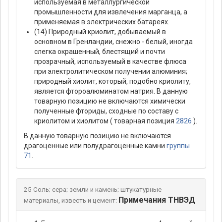
используемая в металлургической
промышленности для извлечения марганца, а
применяемая в электрических батареях.
(14) Природный криолит, добываемый в
основном в Гренландии, снежно - белый, иногда
слегка окрашенный, блестящий и почти
прозрачный, используемый в качестве флюса
при электролитическом получении алюминия;
природный хиолит, который, подобно криолиту,
является фтороалюминатом натрия. В данную
товарную позицию не включаются химически
полученные фториды, сходные по составу с
криолитом и хиолитом ( товарная позиция
2826
).
В данную товарную позицию не включаются
драгоценные или полудрагоценные камни
группы
71
.
25 Соль; сера; земли и камень; штукатурные
Примечания ТНВЭД
материалы, известь и цемент: