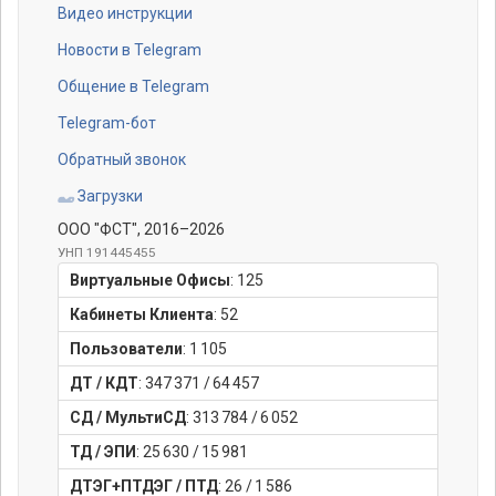
Видео инструкции
Новости в Telegram
Общение в Telegram
Telegram-бот
Обратный звонок
Загрузки
ООО "ФСТ"
, 2016–2026
УНП 191445455
Виртуальные Офисы
:
125
Кабинеты Клиента
:
52
Пользователи
:
1 105
ДТ / КДТ
:
347 371
/
64 457
СД / МультиСД
:
313 784
/
6 052
ТД / ЭПИ
:
25 630
/
15 981
ДТЭГ+ПТДЭГ / ПТД
:
26
/
1 586