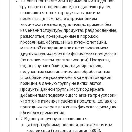
1. Если в контексте или в примечании 4 к данной
группе не оговорено иное, то в данную группу
включаются только продукты сырые или
промытые (в том числе с применением
химических веществ, удаляющих примеси без
изменения структуры продукта), раздробленные,
размолотые, превращенные в порошок,
просеянные, обогащенные путем флотации,
магнитной сепарации или с использованием
других механических или физических процессов
(за исключением кристаллизации). Продукты,
подвергнутые обжигу, кальцинированию,
полученные смешиванием или обработанные
способами, не указанными в каждой товарной
позиции, в данную группу не включаются.
Продукты данной группы могут содержать
добавки пылеподавляющего агента при условии,
что это не изменяет свойств продукта, делая его
пригодным скорее для специфического, чем для
обычного применения.
2. В данную группу не включаются:
(а) сера сублимированная, осажденная или
коллоидная (товарная позиция 2802);