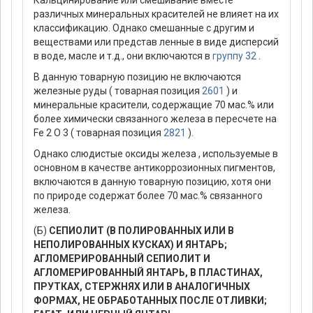
Кальцинирование или смешивание вместе
различных минеральных красителей не влияет на их
классификацию. Однако смешанные с другим и
веществами или представ ленные в виде дисперсий
в воде, масле и т.д., они включаются в
группу 32
.
В данную товарную позицию не включаются
железные руды ( товарная позиция
2601
) и
минеральные красители, содержащие 70 мас.% или
более химически связанного железа в пересчете на
Fe 2 O 3 ( товарная позиция
2821
).
Однако слюдистые оксиды железа , используемые в
основном в качестве антикоррозионных пигментов,
включаются в данную товарную позицию, хотя они
по природе содержат более 70 мас.% связанного
железа.
(Б)
СЕПИОЛИТ (В ПОЛИРОВАННЫХ ИЛИ В
НЕПОЛИРОВАННЫХ КУСКАХ) И ЯНТАРЬ;
АГЛОМЕРИРОВАННЫЙ СЕПИОЛИТ И
АГЛОМЕРИРОВАННЫЙ ЯНТАРЬ, В ПЛАСТИНАХ,
ПРУТКАХ, СТЕРЖНЯХ ИЛИ В АНАЛОГИЧНЫХ
ФОРМАХ, НЕ ОБРАБОТАННЫХ ПОСЛЕ ОТЛИВКИ;