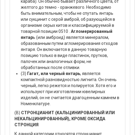
караба). Он обычно бывает различного цвета, от
желтого до темно - оранжевого. Необходимо
быть внимательным, чтобы не спутать янтарь
или сукцинит с серой амброй, об разующейся в
организме серых китов и классифицируемой в
товарной позиции 0510 .
Агломерированный
янтар
ь (или амброид) является минералом,
образованным путем агломерирования отходов
янтаря. Он включается в данную товарную
позицию только в виде пластинок, прутков,
палочек или аналогичных форм, не
обработанных после отливки.
(3)
Гагат, или черный янтарь
, является
компактной разновидностью лигнита. Он очень
черный, легко режется и полируется. Хотя его и
используют при изготовлении ювелирных
изделий, он не считается драгоценным камнем в
Номенклатуре.
(В)
СТРОНЦИАНИТ (КАЛЬЦИНИРОВАННЫЙ ИЛИ
НЕКАЛЬЦИНИРОВАННЫЙ), КРОМЕ ОКСИДА
СТРОНЦИЯ
К данной категории относятся стронцианит