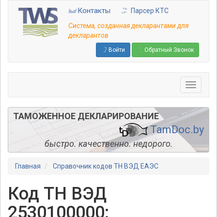
Перейти
Контакты
Парсер КТС
к
основному
Система, созданная декларантами для
содержанию
декларантов
Войти
Обратный Звонок
ТАМОЖЕННОЕ ДЕКЛАРИРОВАНИЕ
TamDoc.by
быстро. качественно. недорого.
Главная
Справочник кодов ТН ВЭД ЕАЭС
Код ТН ВЭД
2530100000: