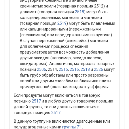
инфузорные кремнистые и аналогичные
кремнистые земли (товарная позиция 2512) и
доломит (товарная позиция
2518
) могут быть
кальцинированными; магнезит и магнезия
(товарная позиция
2519
) могут быть плавлеными
или кальцинированными (пережженными
(спекшимися) или передержанными в каустике).
В случае пережженной (спекшейся) магнезии
для облегчения процесса спекания
предусматривается возможность добавления
других оксидов (например, оксида железа,
оксида хрома). Аналогично, материалы товарных
позиций
2506
, 2514,
2515
,
2516
,
2518
и
2526
могут
быть грубо обработаны или просто разрезаны
пилой или другим способом на блоки или плиты
прямоугольной (включая квадратную) формы.
Если продукты могут включаться в товарную
позицию
2517
и в любую другую товарную позицию
данной группы, то они должны включаться в
товарную позицию
2517
.
В данную группу не включаются драгоценные или
полудрагоценные камни
группы 71
.