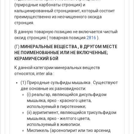
(природные карбонаты стронция) и
кальцинированный стронцианит, который состоит
преимущественно из неочищенного оксида
стронция.
В данную товарную позицию не включается чистый
оксид стронция ( товарная позиция
2816
).
(Г)
МИНЕРАЛЬНЫЕ ВЕЩЕСТВА , В ДРУГОМ МЕСТЕ
НЕ ПОИМЕНОВАННЫЕ ИЛИ НЕ ВКЛЮЧЕННЫЕ;
КЕРАМИЧЕСКИЙ БОЙ
К данной категории минеральных веществ
относятся, inter alia :
(1) Природные сульфиды мышьяка . Существуют
две основные их разновидности:
(i) реальгар, являющийся дисульфидом
мышьяка, ярко - красного цвета,
используемый в пиротехнике;
(ii) аурипигмент, являющийся трисульфидом
мышьяка, ярко - желтого цвета,
используемый в живописи.
Миспикель (арсенопирит или тио арсенид