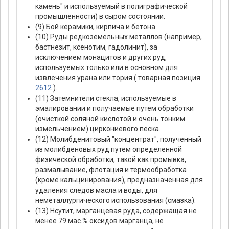
камень" и используемый в полиграфической
промышленности) в сыром состоянии.
(9) Бой керамики, кирпича и бетона.
(10) Руды редкоземельных металлов (например,
бастнезит, ксенотим, гадолинит), за
исключением монацитов и других руд,
используемых только или в основном для
извлечения урана или тория ( товарная позиция
2612
).
(11) Затемнители стекла, используемые в
эмалировании и получаемые путем обработки
(очисткой соляной кислотой и очень тонким
измельчением) циркониевого песка.
(12) Молибденитовый "концентрат", полученный
из молибденовых руд путем определенной
физической обработки, такой как промывка,
размалывание, флотация и термообработка
(кроме кальцинирования), предназначенная для
удаления следов масла и воды, для
неметаллургического использования (смазка).
(13) Нсутит, марганцевая руда, содержащая не
менее 79 мас.% оксидов марганца, не