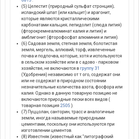
6815
.
(5) Целестит (природный сульфат стронция);
исландский шпат (или кальцит) и арагонит,
которые являются кристаллическими
карбонатами кальция; лепидолит (слюда лития)
(фторокремнеалюминат калия и лития) и
амблигонит (фторофосфат алюминия и лития).
(6) Садовая земля, степная земля, болотистая
земля, мергель, аллювий, торф, извлеченные
почва и подпочва, которые, хотя и используются
в сельском хозяйстве или в с адово - парковом
хозяйстве, не включаются в
группу 31
(Удобрения) независимо от т ого, содержат они
или не содержат в природном состоянии
незначительные количества азота, фосфора или
калия. Однако в данную товарную позицию не
включаются природные пески всех видов (
товарная позиция
2505
).
(7) Пуццолан, санторин, трасс и аналогичные
земли, иногда называемые природными
цементами, поскольку они используются при
изготовлении цементов.
(8) Известняк (известный как "литографский