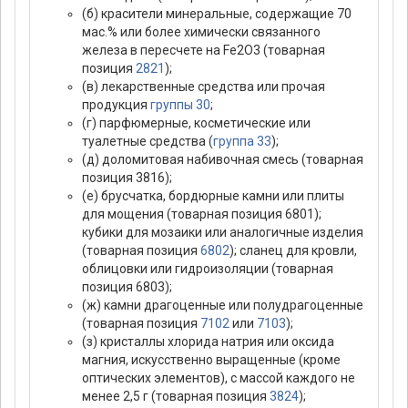
(б) красители минеральные, содержащие 70
мас.% или более химически связанного
железа в пересчете на Fe2O3 (товарная
позиция
2821
);
(в) лекарственные средства или прочая
продукция
группы 30
;
(г) парфюмерные, косметические или
туалетные средства (
группа 33
);
(д) доломитовая набивочная смесь (товарная
позиция 3816);
(е) брусчатка, бордюрные камни или плиты
для мощения (товарная позиция 6801);
кубики для мозаики или аналогичные изделия
(товарная позиция
6802
); сланец для кровли,
облицовки или гидроизоляции (товарная
позиция 6803);
(ж) камни драгоценные или полудрагоценные
(товарная позиция
7102
или
7103
);
(з) кристаллы хлорида натрия или оксида
магния, искусственно выращенные (кроме
оптических элементов), с массой каждого не
менее 2,5 г (товарная позиция
3824
);