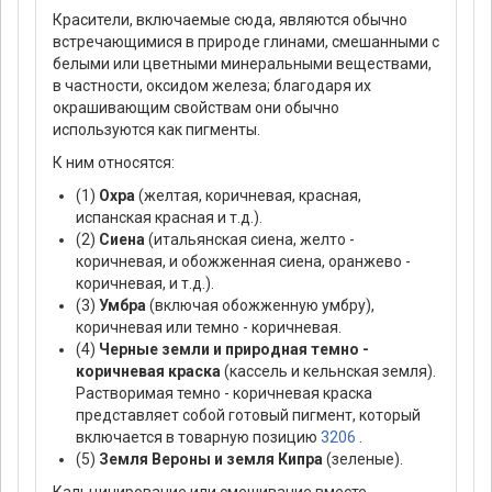
Красители, включаемые сюда, являются обычно
встречающимися в природе глинами, смешанными с
белыми или цветными минеральными веществами,
в частности, оксидом железа; благодаря их
окрашивающим свойствам они обычно
используются как пигменты.
К ним относятся:
(1)
Охра
(желтая, коричневая, красная,
испанская красная и т.д.).
(2)
Сиена
(итальянская сиена, желто -
коричневая, и обожженная сиена, оранжево -
коричневая, и т.д.).
(3)
Умбра
(включая обожженную умбру),
коричневая или темно - коричневая.
(4)
Черные земли и природная темно -
коричневая краска
(кассель и кельнская земля).
Растворимая темно - коричневая краска
представляет собой готовый пигмент, который
включается в товарную позицию
3206
.
(5)
Земля Вероны и земля Кипра
(зеленые).