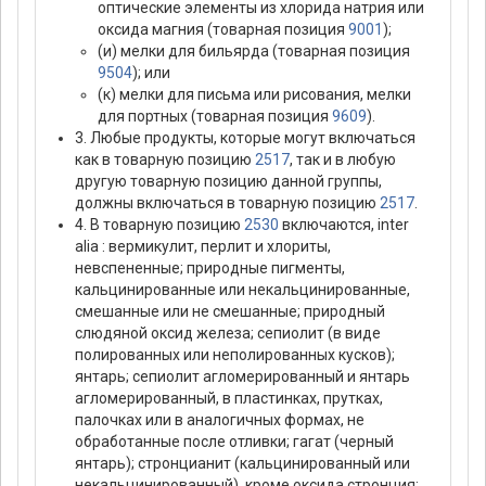
оптические элементы из хлорида натрия или
оксида магния (товарная позиция
9001
);
(и) мелки для бильярда (товарная позиция
9504
); или
(к) мелки для письма или рисования, мелки
для портных (товарная позиция
9609
).
3. Любые продукты, которые могут включаться
как в товарную позицию
2517
, так и в любую
другую товарную позицию данной группы,
должны включаться в товарную позицию
2517
.
4. В товарную позицию
2530
включаются, inter
alia : вермикулит, перлит и хлориты,
невспененные; природные пигменты,
кальцинированные или некальцинированные,
смешанные или не смешанные; природный
слюдяной оксид железа; сепиолит (в виде
полированных или неполированных кусков);
янтарь; сепиолит агломерированный и янтарь
агломерированный, в пластинках, прутках,
палочках или в аналогичных формах, не
обработанные после отливки; гагат (черный
янтарь); стронцианит (кальцинированный или
некальцинированный), кроме оксида стронция;