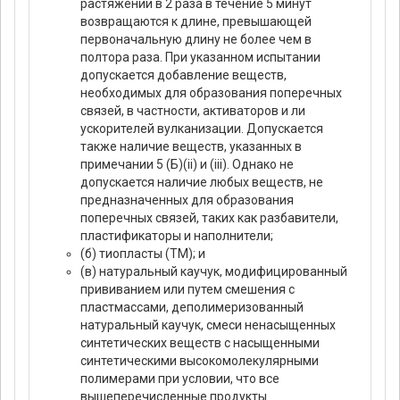
растяжении в 2 раза в течение 5 минут
возвращаются к длине, превышающей
первоначальную длину не более чем в
полтора раза. При указанном испытании
допускается добавление веществ,
необходимых для образования поперечных
связей, в частности, активаторов и ли
ускорителей вулканизации. Допускается
также наличие веществ, указанных в
примечании 5 (Б)(ii) и (iii). Однако не
допускается наличие любых веществ, не
предназначенных для образования
поперечных связей, таких как разбавители,
пластификаторы и наполнители;
(б) тиопласты (ТМ); и
(в) натуральный каучук, модифицированный
прививанием или путем смешения с
пластмассами, деполимеризованный
натуральный каучук, смеси ненасыщенных
синтетических веществ с насыщенными
синтетическими высокомолекулярными
полимерами при условии, что все
вышеперечисленные продукты