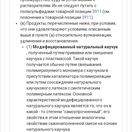
растворителям. Их не следует путать с
полисульфидами товарной позиции
3911
(см.
пояснения к товарной позиции
3911
).
(в) Продукты, перечисленные ниже, при условии,
что они удовлетворяют условиям, описанным
выше в пункте (а) относительно вулканизации,
удлинения и восстановления:
(1)
Модифицированный натуральный каучук
, полученный путем прививки или смешения
каучука с пластмассой. Такой каучук
получается обычно путем связывания
полимеризуемого мономера с каучуком в
присутствии катализатора полимеризации
или путем соосаждения натурального
каучукового латекса с синтетическим
полимерным латексом. Основной
характеристикой модифицированного
натурального каучука является то, что он в
какой - то степени "самоупрочненный", его
свойства в этом отношении аналогичны
свойствам саженаполненной смеси на основе
натурального каучука.