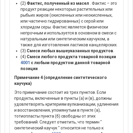
(2)
Фактис, полученный из масел
. Фактис – это
продукт реакции некоторых растительных или
рыбьих жиров (окисленных или неокисленных,
или частично гидрированных) с серой или
хлоридом серы. Фактис является физически
непрочным и используется в основном в смеси с
натуральным или синтетическим каучуком, а
также для изготовления ластиков канцелярских.
(3)
Смеси любых вышеуказанных продуктов
.
(4)
Смеси любого продукта товарной позиции
4001
с любым продуктом данной товарной
позиции
.
Примечание 4 (определение синтетического
каучука)
Это примечание состоит из трех пунктов. Если
продукты, включенные в пункты (а) и (в), должны
удовлетворять критериям вулканизации, удлинения
и восстановления, упомянутым в пункте (а),
тотиопласты пункта (б) свободны от этих
требований. Следует отметить, что термин "
синтетический каучук " относится не только к