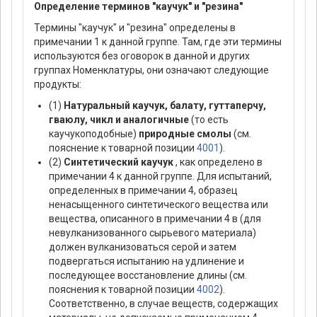
Определение терминов "каучук" и "резина"
Термины "каучук" и "резина" определены в
примечании 1 к данной группе. Там, где эти термины
используются без оговорок в данной и других
группах Номенклатуры, они означают следующие
продукты:
(1)
Натуральный каучук, балату, гуттаперчу,
гваюлу, чикл и аналогичные
(то есть
каучукоподобные)
природные смолы
(см.
пояснение к товарной позиции
4001
).
(2)
Синтетический каучук
, как определено в
примечании 4 к данной группе. Для испытаний,
определенных в примечании 4, образец
ненасыщенного синтетического вещества или
вещества, описанного в примечании 4 в (для
невулканизованного сырьевого материала)
должен вулканизоваться серой и затем
подвергаться испытанию на удлинение и
последующее восстановление длины (см.
пояснения к товарной позиции
4002
).
Соответственно, в случае веществ, содержащих