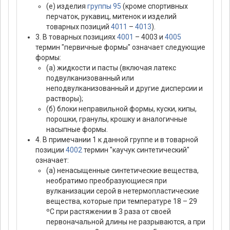
(е) изделия
группы 95
(кроме спортивных
перчаток, рукавиц, митенок и изделий
товарных позиций
4011
–
4013
).
3. В товарных позициях
4001
– 4003 и
4005
термин "первичные формы" означает следующие
формы:
(а) жидкости и пасты (включая латекс
подвулканизованный или
неподвулканизованный и другие дисперсии и
растворы);
(б) блоки неправильной формы, куски, кипы,
порошки, гранулы, крошку и аналогичные
насыпные формы.
4. В примечании 1 к данной группе и в товарной
позиции
4002
термин "каучук синтетический"
означает:
(а) ненасыщенные синтетические вещества,
необратимо преобразующиеся при
вулканизации серой в нетермопластические
вещества, которые при температуре 18 – 29
ºС при растяжении в 3 раза от своей
первоначальной длины не разрываются, а при