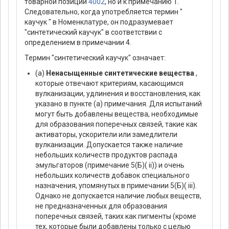
товарной позиции
4002
, но и к примечанию 1.
Следовательно, когда употребляется термин "
каучук " в Номенклатуре, он подразумевает
"синтетический каучук" в соответствии с
определением в примечании 4.
Термин "синтетический каучук" означает:
(а)
Ненасыщенные синтетические вещества
,
которые отвечают критериям, касающимся
вулканизации, удлинения и восстановления, как
указано в пункте (а) примечания. Для испытаний
могут быть добавлены вещества, необходимые
для образования поперечных связей, такие как
активаторы, ускорители или замедлители
вулканизации. Допускается также наличие
небольших количеств продуктов распада
эмульгаторов (примечание 5(Б)( ii)) и очень
небольших количеств добавок специального
назначения, упомянутых в примечании 5(Б)( iii).
Однако не допускается наличие любых веществ,
не предназначенных для образования
поперечных связей, таких как пигменты (кроме
тех, которые были добавлены только с целью