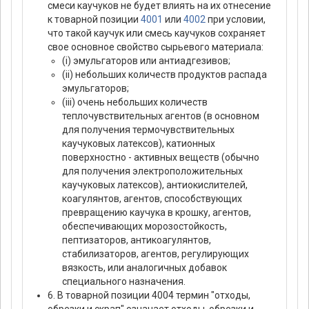
смеси каучуков не будет влиять на их отнесение
к товарной позиции
4001
или
4002
при условии,
что такой каучук или смесь каучуков сохраняет
свое основное свойство сырьевого материала:
(i) эмульгаторов или антиадгезивов;
(ii) небольших количеств продуктов распада
эмульгаторов;
(iii) очень небольших количеств
теплочувствительных агентов (в основном
для получения термочувствительных
каучуковых латексов), катионных
поверхностно - активных веществ (обычно
для получения электроположительных
каучуковых латексов), антиокислителей,
коагулянтов, агентов, способствующих
превращению каучука в крошку, агентов,
обеспечивающих морозостойкость,
пептизаторов, антикоагулянтов,
стабилизаторов, агентов, регулирующих
вязкость, или аналогичных добавок
специального назначения.
6. В товарной позиции 4004 термин "отходы,