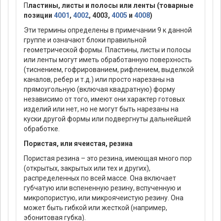
П
ластины, листы и полосы или ленты (товарные
позиции
4001
,
4002
, 4003,
4005
и
4008
)
Эти термины определены в примечании 9 к данной
группе и означают блоки правильной
геометрической формы. Пластины, листы и полосы
или ленты могут иметь обработанную поверхность
(тиснением, гофрированием, рифлением, выделкой
каналов, ребер и т.д.) или просто нарезаны на
прямоугольную (включая квадратную) форму
независимо от того, имеют они характер готовых
изделий или нет, но не могут быть нарезаны на
куски другой формы или подвергнуты дальнейшей
обработке.
Пористая, или ячеистая, резина
Пористая резина – это резина, имеющая много пор
(открытых, закрытых или тех и других),
распределенных по всей массе. Она включает
губчатую или вспененную резину, вспученную и
микропористую, или микроячеистую резину. Она
может быть гибкой или жесткой (например,
эбонитовая губка).