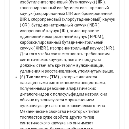
изобутиленизопреновый (бутилкаучук) ( IIR ),
галогенированный изобутилен изо - преновый
каучук (хлорированный CIIR или бромированный
BIIR ), хлоропреновый (хлорбутадиеновый) каучук
( CR ), бутадиеннитрильный каучук ( NBR ),
изопреновый каучук ( IR ), этиленпропиле
ндиеновый несопряженный каучук ( EPDM ),
карбоксилированный бутадиеннитрильный
каучук ( XNBR ), изопреннитрильный каучук ( NIR ).
Для того чтобы соответствовать требованиям
синтетических каучуков, все эти продукты
должны отвечать критериям вулканизации,
удлинения и восстановления, упомянутым выше.
(б)
Тиопласты (TM)
, которые являются
насыщенными синтетическими веществами,
полученными реакцией алифатических
дигалогенидов с полисульфидом натрия; они
обычно вулканизуются с применением
вулканизующих агентов классического типа.
Механические свойства некоторых типов
тиопластов хуже свойств других типов
синтетического каучука, но они имеют
преимущество, будучи устойчивыми к