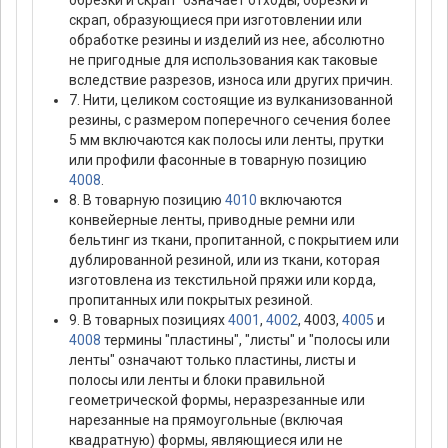
обрезки и скрап" означает отходы, обрезки и
скрап, образующиеся при изготовлении или
обработке резины и изделий из нее, абсолютно
не пригодные для использования как таковые
вследствие разрезов, износа или других причин.
7. Нити, целиком состоящие из вулканизованной
резины, с размером поперечного сечения более
5 мм включаются как полосы или ленты, прутки
или профили фасонные в товарную позицию
4008
.
8. В товарную позицию
4010
включаются
конвейерные ленты, приводные ремни или
бельтинг из ткани, пропитанной, с покрытием или
дублированной резиной, или из ткани, которая
изготовлена из текстильной пряжи или корда,
пропитанных или покрытых резиной.
9. В товарных позициях
4001
,
4002
, 4003,
4005
и
4008
термины "пластины", "листы" и "полосы или
ленты" означают только пластины, листы и
полосы или ленты и блоки правильной
геометрической формы, неразрезанные или
нарезанные на прямоугольные (включая
квадратную) формы, являющиеся или не