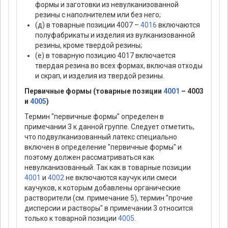
формы и заготовки из невулканизованной
резины с наполнителем или без него;
(д) в товарные позиции 4007 –
4016
включаются
полуфабрикаты и изделия из вулканизованной
резины, кроме твердой резины;
(е) в товарную позицию 4017 включается
твердая резина во всех формах, включая отходы
и скрап, и изделия из твердой резины.
Первичные формы (товарные позиции
4001
– 4003
и
4005
)
Термин "первичные формы" определен в
примечании 3 к данной группе. Следует отметить,
что подвулканизованный латекс специально
включен в определение "первичные формы" и
поэтому должен рассматриваться как
невулканизованный. Так как в товарные позиции
4001
и
4002
не включаются каучук или смеси
каучуков, к которым добавлены органические
растворители (см. примечание 5), термин "прочие
дисперсии и растворы" в примечании 3 относится
только к товарной позиции
4005
.