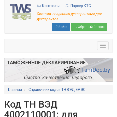
Перейти
Контакты
Парсер КТС
к
основному
Система, созданная декларантами для
содержанию
декларантов
Войти
Обратный Звонок
ТАМОЖЕННОЕ ДЕКЛАРИРОВАНИЕ
TamDoc.by
быстро. качественно. недорого.
Главная
Справочник кодов ТН ВЭД ЕАЭС
Код ТН ВЭД
4002110001: для