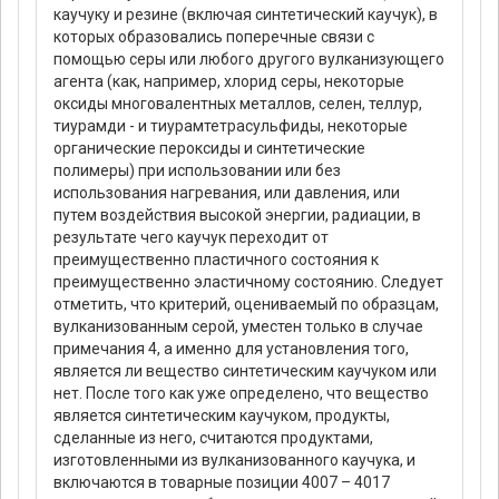
каучуку и резине (включая синтетический каучук), в
которых образовались поперечные связи с
помощью серы или любого другого вулканизующего
агента (как, например, хлорид серы, некоторые
оксиды многовалентных металлов, селен, теллур,
тиурамди - и тиурамтетрасульфиды, некоторые
органические пероксиды и синтетические
полимеры) при использовании или без
использования нагревания, или давления, или
путем воздействия высокой энергии, радиации, в
результате чего каучук переходит от
преимущественно пластичного состояния к
преимущественно эластичному состоянию. Следует
отметить, что критерий, оцениваемый по образцам,
вулканизованным серой, уместен только в случае
примечания 4, а именно для установления того,
является ли вещество синтетическим каучуком или
нет. После того как уже определено, что вещество
является синтетическим каучуком, продукты,
сделанные из него, считаются продуктами,
изготовленными из вулканизованного каучука, и
включаются в товарные позиции 4007 – 4017