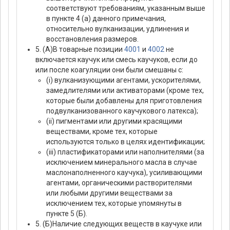
соответствуют требованиям, указанным выше
в пункте 4 (а) данного примечания,
относительно вулканизации, удлинения и
восстановления размеров.
5. (А)В товарные позиции
4001
и
4002
не
включается каучук или смесь каучуков, если до
или после коагуляции они были смешаны с:
(i) вулканизующими агентами, ускорителями,
замедлителями или активаторами (кроме тех,
которые были добавлены для приготовления
подвулканизованного каучукового латекса);
(ii) пигментами или другими красящими
веществами, кроме тех, которые
используются только в целях идентификации;
(iii) пластификаторами или наполнителями (за
исключением минерального масла в случае
маслонаполненного каучука), усиливающими
агентами, органическими растворителями
или любыми другими веществами за
исключением тех, которые упомянуты в
пункте 5 (Б).
5. (Б)Hаличие следующих веществ в каучуке или