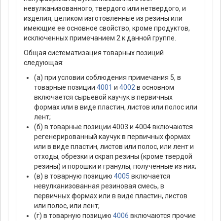
невулканизованного, твердого или нетвердого, и
изделия, целиком изготовленные из резины или
имеющие ее основное свойство, кроме продуктов,
исключенных примечанием 2 к данной группе.
Общая систематизация товарных позиций
следующая:
(а) при условии соблюдения примечания 5, в
товарные позиции
4001
и
4002
в основном
включается сырьевой каучук в первичных
формах или в виде пластин, листов или полос или
лент;
(б) в товарные позиции 4003 и 4004 включаются
регенерированный каучук в первичных формах
или в виде пластин, листов или полос, или лент и
отходы, обрезки и скрап резины (кроме твердой
резины) и порошки и гранулы, полученные из них;
(в) в товарную позицию
4005
включается
невулканизованная резиновая смесь, в
первичных формах или в виде пластин, листов
или полос, или лент;
(г) в товарную позицию
4006
включаются прочие