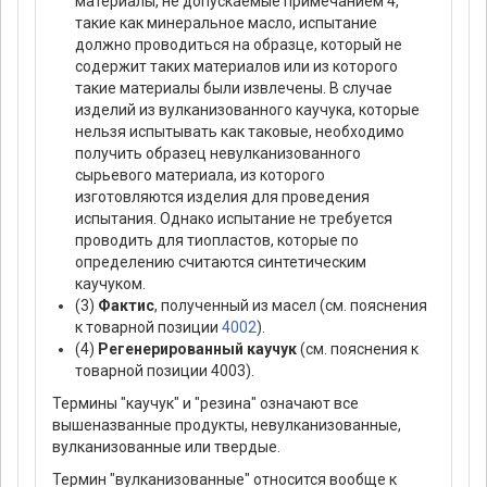
материалы, не допускаемые примечанием 4,
такие как минеральное масло, испытание
должно проводиться на образце, который не
содержит таких материалов или из которого
такие материалы были извлечены. В случае
изделий из вулканизованного каучука, которые
нельзя испытывать как таковые, необходимо
получить образец невулканизованного
сырьевого материала, из которого
изготовляются изделия для проведения
испытания. Однако испытание не требуется
проводить для тиопластов, которые по
определению считаются синтетическим
каучуком.
(3)
Фактис
, полученный из масел (см. пояснения
к товарной позиции
4002
).
(4)
Регенерированный каучук
(см. пояснения к
товарной позиции 4003).
Термины "каучук" и "резина" означают все
вышеназванные продукты, невулканизованные,
вулканизованные или твердые.
Термин "вулканизованные" относится вообще к