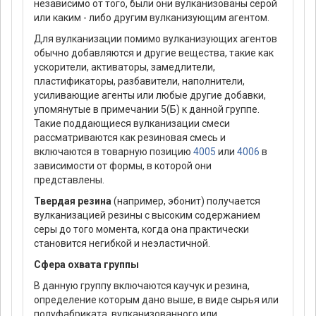
независимо от того, были они вулканизованы серой
или каким - либо другим вулканизующим агентом.
Для вулканизации помимо вулканизующих агентов
обычно добавляются и другие вещества, такие как
ускорители, активаторы, замедлители,
пластификаторы, разбавители, наполнители,
усиливающие агенты или любые другие добавки,
упомянутые в примечании 5(Б) к данной группе.
Такие поддающиеся вулканизации смеси
рассматриваются как резиновая смесь и
включаются в товарную позицию
4005
или
4006
в
зависимости от формы, в которой они
представлены.
Твердая резина
(например, эбонит) получается
вулканизацией резины с высоким содержанием
серы до того момента, когда она практически
становится негибкой и неэластичной.
Сфера охвата группы
В данную группу включаются каучук и резина,
определение которым дано выше, в виде сырья или
полуфабриката, вулканизованного или