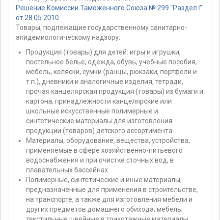
Решение Комиссии Таможенного Союза № 299 "Раздел I"
от 28.05.2010
Товары, подлежащие государственному санитарно-
эпидемиологическому надзору:
Продукция (товары) для детей: игры и игрушки,
постельное белье, одежда, обувь, учебные пособия,
мебель, коляски, сумки (ранцы, рюкзаки, портфели и
т.п.), дневники и аналогичные изделия, тетради,
прочая канцелярская продукция (товары) из бумаги и
картона, принадлежности канцелярские или
школьные искусственные полимерные и
синтетические материалы для изготовления
продукции (товаров) детского ассортимента.
Материалы, оборудование, вещества, устройства,
применяемые в сфере хозяйственно-питьевого
водоснабжения и при очистке сточных вод, в
плавательных бассейнах.
Полимерные, синтетические и иные материалы,
предназначенные для применения в строительстве,
на транспорте, а также для изготовления мебели и
других предметов домашнего обихода; мебель;
текстильные швейные и трикотажные материалы,