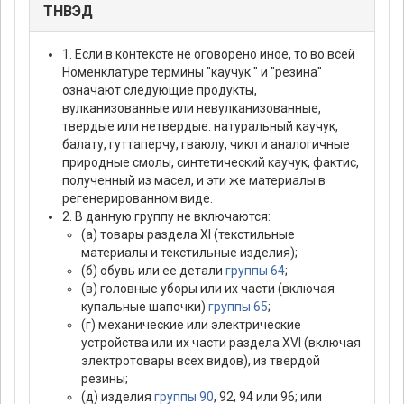
ТНВЭД
1. Если в контексте не оговорено иное, то во всей
Hоменклатуре термины "каучук " и "резина"
означают следующие продукты,
вулканизованные или невулканизованные,
твердые или нетвердые: натуральный каучук,
балату, гуттаперчу, гваюлу, чикл и аналогичные
природные смолы, синтетический каучук, фактис,
полученный из масел, и эти же материалы в
регенерированном виде.
2. В данную группу не включаются:
(а) товары раздела XI (текстильные
материалы и текстильные изделия);
(б) обувь или ее детали
группы 64
;
(в) головные уборы или их части (включая
купальные шапочки)
группы 65
;
(г) механические или электрические
устройства или их части раздела XVI (включая
электротовары всех видов), из твердой
резины;
(д) изделия
группы 90
, 92, 94 или 96; или