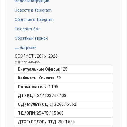
Видео инструкции
Новости в Telegram
Общение в Telegram
Telegram-бот
Обратный звонок
Загрузки
ООО "ФСТ"
, 2016–2026
УНП 191445455
Виртуальные Офисы
:
125
Кабинеты Клиента
:
52
Пользователи
:
1 105
ДТ / КДТ
:
347 103
/
64 408
СД / МультиСД
:
313 260
/
6 052
ТД / ЭПИ
:
25 475
/
15 868
ДТЭГ+ПТДЭГ / ПТД
:
26
/
1 584