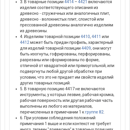
3. В товарные позиции
4414
–
4421
включаются
изделия соответствующего описания из
древесно - стружечных или аналогичных плит,
древесно - волокнистых плит, слоистой или
прессованной древесины аналогично изделиям
из древесины.
4. Изделиям товарной позиции
4410
,
4411
или
4412
может быть придан профиль, характерный
для изделий товарной позиции
4409
, они могут
быть изогнуты, гофрированы, перфорированы,
разрезаны или сформированы по форме,
отличной от квадратной или прямоугольной, или
подвергнуты любой другой обработке при
условии, что это не придает им свойств изделий
других товарных позиций.
5. В товарную позицию 4417 не включаются
инструменты, у которых лезвие, рабочая кромка,
рабочая поверхность или другая рабочая часть
выполнены из любого из материалов,
перечисленных в примечании 1 к
группе 82
.
6. При условии соблюдения положений
примечания 1 выше и если контекст не требует
иного, термин "древесина" в товарных позициях