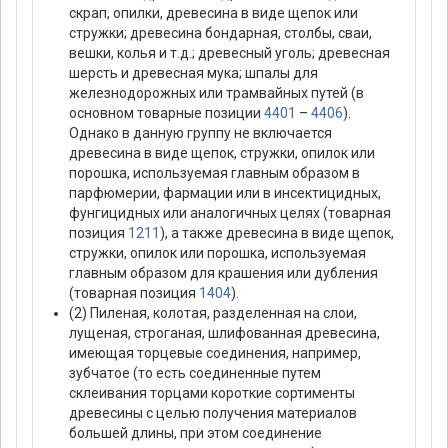
скрап, опилки, древесина в виде щепок или
стружки; древесина бондарная, столбы, сваи,
вешки, колья и т.д.; древесный уголь; древесная
шерсть и древесная мука; шпалы для
железнодорожных или трамвайных путей (в
основном товарные позиции
4401
–
4406
).
Однако в данную группу не включается
древесина в виде щепок, стружки, опилок или
порошка, используемая главным образом в
парфюмерии, фармации или в инсектицидных,
фунгицидных или аналогичных целях (товарная
позиция
1211
), а также древесина в виде щепок,
стружки, опилок или порошка, используемая
главным образом для крашения или дубления
(товарная позиция
1404
).
(2) Пиленая, колотая, разделенная на слои,
лущеная, строганая, шлифованная древесина,
имеющая торцевые соединения, например,
зубчатое (то есть соединенные путем
склеивания торцами короткие сортименты
древесины с целью получения материалов
большей длины, при этом соединение