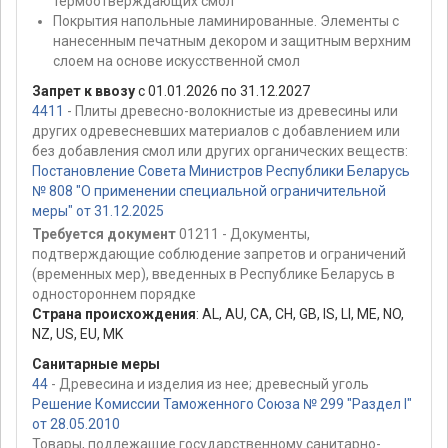
термоотверждающих смол
Покрытия напольные ламинированные. Элементы с
нанесенным печатным декором и защитным верхним
слоем на основе искусственной смол
Запрет к ввозу
с 01.01.2026 по 31.12.2027
4411
- Плиты древесно-волокнистые из древесины или
других одревесневших материалов с добавлением или
без добавления смол или других органических веществ:
Постановление Совета Министров Республики Беларусь
№ 808 "О применении специальной ограничительной
меры" от 31.12.2025
Требуется документ
01211 - Документы,
подтверждающие соблюдение запретов и ограничений
(временных мер), введенных в Республике Беларусь в
одностороннем порядке
Страна происхождения
:
AL
,
AU
,
CA
,
CH
,
GB
,
IS
,
LI
,
ME
,
NO
,
NZ
,
US
,
EU
,
MK
Санитарные меры
44
- Древесина и изделия из нее; древесный уголь
Решение Комиссии Таможенного Союза № 299 "Раздел I"
от 28.05.2010
Товары, подлежащие государственному санитарно-