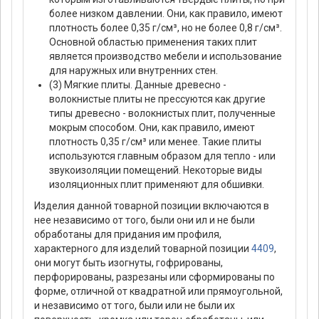
более низком давлении. Они, как правило, имеют
плотность более 0,35 г/см³, но не более 0,8 г/см³.
Основной областью применения таких плит
является производство мебели и использование
для наружных или внутренних стен.
(3) Мягкие плиты. Данные древесно -
волокнистые плиты не прессуются как другие
типы древесно - волокнистых плит, полученные
мокрым способом. Они, как правило, имеют
плотность 0,35 г/см³ или менее. Такие плиты
используются главным образом для тепло - или
звукоизоляции помещений. Некоторые виды
изоляционных плит применяют для обшивки.
Изделия данной товарной позиции включаются в
нее независимо от того, были они ил и не были
обработаны для придания им профиля,
характерного для изделий товарной позиции
4409
,
они могут быть изогнуты, гофрированы,
перфорированы, разрезаны или сформированы по
форме, отличной от квадратной или прямоугольной,
и независимо от того, были или не были их