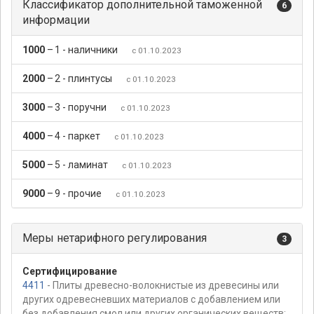
Классификатор дополнительной таможенной
6
информации
1000
–
1 - наличники
с 01.10.2023
2000
–
2 - плинтусы
с 01.10.2023
3000
–
3 - поручни
с 01.10.2023
4000
–
4 - паркет
с 01.10.2023
5000
–
5 - ламинат
с 01.10.2023
9000
–
9 - прочие
с 01.10.2023
Меры нетарифного регулирования
3
Сертифицирование
4411
- Плиты древесно-волокнистые из древесины или
других одревесневших материалов с добавлением или
без добавления смол или других органических веществ: