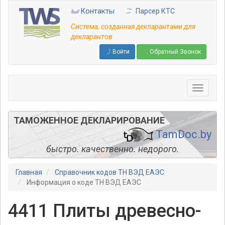
Перейти
Контакты
Парсер КТС
к
основному
Система, созданная декларантами для
содержанию
декларантов
Войти
Обратный Звонок
ТАМОЖЕННОЕ ДЕКЛАРИРОВАНИЕ
TamDoc.by
быстро. качественно. недорого.
Главная
Справочник кодов ТН ВЭД ЕАЭС
Информация о коде ТН ВЭД ЕАЭС
4411 Плиты древесно-