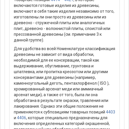
включаются готовые изделия из древесины,
включают в себя такие изделия независимо от того,
изготовлены ли они просто из древесины или из
древесно - стружечной плиты или аналогичных
плит, древесно - волокнистой плиты, слоистой или
прессованной древесины (см. примечание 3 к
данной группе).
Для удобства во всей Номенклатуре классификация
древесины не зависит от вида обработки,
необходимой для ее консервации, такой как
выдерживание, обугливание, грунтовка и
шпатлевка, или пропитка креозотом или другими
консервантами для древесины (например,
каменноугольный деготь, пентахлорфенол ( ISO ),
хромированный арсенат меди или аммиачный
арсенат меди); а также от того, была ли она
обработана в результате окраски, травления или
лакирования. Однако эти общие положения не
применяются к субпозициям товарных позиций
4403
и
4406
, которые специально предназначены для
включения определенных категорий окрашенной,