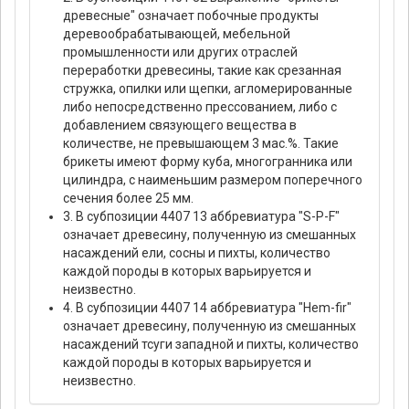
древесные" означает побочные продукты
деревообрабатывающей, мебельной
промышленности или других отраслей
переработки древесины, такие как срезанная
стружка, опилки или щепки, агломерированные
либо непосредственно прессованием, либо с
добавлением связующего вещества в
количестве, не превышающем 3 мас.%. Такие
брикеты имеют форму куба, многогранника или
цилиндра, с наименьшим размером поперечного
сечения более 25 мм.
3. В субпозиции 4407 13 аббревиатура "S-P-F"
означает древесину, полученную из смешанных
насаждений ели, сосны и пихты, количество
каждой породы в которых варьируется и
неизвестно.
4. В субпозиции 4407 14 аббревиатура "Hem-fir"
означает древесину, полученную из смешанных
насаждений тсуги западной и пихты, количество
каждой породы в которых варьируется и
неизвестно.