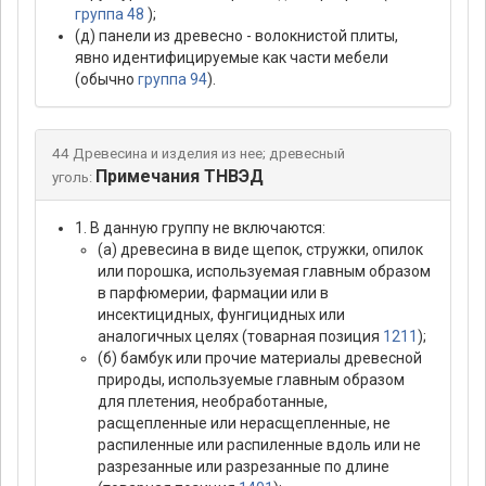
группа 48
);
(д) панели из древесно - волокнистой плиты,
явно идентифицируемые как части мебели
(обычно
группа 94
).
44 Древесина и изделия из нее; древесный
Примечания ТНВЭД
уголь:
1. В данную группу не включаются:
(а) древесина в виде щепок, стружки, опилок
или порошка, используемая главным образом
в парфюмерии, фармации или в
инсектицидных, фунгицидных или
аналогичных целях (товарная позиция
1211
);
(б) бамбук или прочие материалы древесной
природы, используемые главным образом
для плетения, необработанные,
расщепленные или нерасщепленные, не
распиленные или распиленные вдоль или не
разрезанные или разрезанные по длине