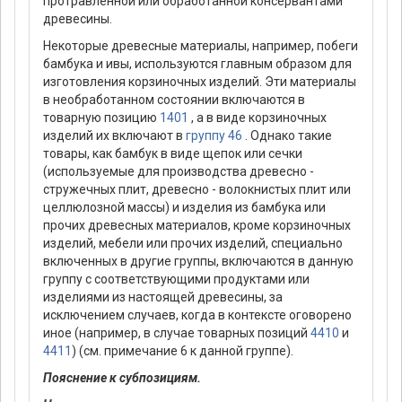
протравленной или обработанной консервантами
древесины.
Некоторые древесные материалы, например, побеги
бамбука и ивы, используются главным образом для
изготовления корзиночных изделий. Эти материалы
в необработанном состоянии включаются в
товарную позицию
1401
, а в виде корзиночных
изделий их включают в
группу 46
. Однако такие
товары, как бамбук в виде щепок или сечки
(используемые для производства древесно -
стружечных плит, древесно - волокнистых плит или
целлюлозной массы) и изделия из бамбука или
прочих древесных материалов, кроме корзиночных
изделий, мебели или прочих изделий, специально
включенных в другие группы, включаются в данную
группу с соответствующими продуктами или
изделиями из настоящей древесины, за
исключением случаев, когда в контексте оговорено
иное (например, в случае товарных позиций
4410
и
4411
) (см. примечание 6 к данной группе).
Пояснение к субпозициям.