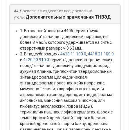
44 Древесина и изделия из нее; древесный
Дополнительные примечания ТНВЭД
уголь:
1. В товарной позиции 4405 термин "мука
древесная" означает древесный порошок, не
более 8 мас.% которого удерживается на сите с
отверстиями размером 0,63 мм.
2. В подсубпозициях
4418 11 100 0
,
4418 21 100 0
и
4420 90 910 0
термин "древесина тропических
пород" означает древесину следующих пород:
аукумея Клайна, триплохитон твердосмольный,
энтандрофрагма цилиндрическая,
энтандрофрагма полезная, кайя иворензис,
мимузопс Геккеля, хлорофора высокая, или
африканское тиковое дерево, энтандрофрагма
ангольская, мансония высокая, иломба, или
пикнантус анголезский, ловоа (виды),
терминалия пышная, лофира крылатая, шорея с
темно-красной древесиной, шорея с бледно-
красной древесиной, шорея бакау, древесина
различных видов шореи, парашореи, пентакме,