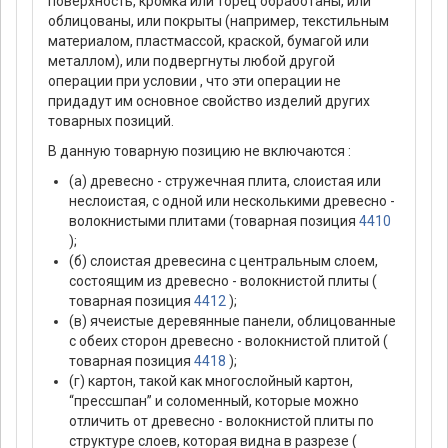
поверхность, кромка или торец обработаны, или
облицованы, или покрыты (например, текстильным
материалом, пластмассой, краской, бумагой или
металлом), или подвергнуты любой другой
операции при условии , что эти операции не
придадут им основное свойство изделий других
товарных позиций.
В данную товарную позицию не включаются :
(а) древесно - стружечная плита, слоистая или
неслоистая, с одной или несколькими древесно -
волокнистыми плитами (товарная позиция
4410
);
(б) слоистая древесина с центральным слоем,
состоящим из древесно - волокнистой плиты (
товарная позиция
4412
);
(в) ячеистые деревянные панели, облицованные
с обеих сторон древесно - волокнистой плитой (
товарная позиция
4418
);
(г) картон, такой как многослойный картон,
“прессшпан” и соломенный, которые можно
отличить от древесно - волокнистой плиты по
структуре слоев, которая видна в разрезе (