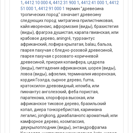
1
,
4412 10 000 4
,
4412 31 900 1
,
4412 41 000 1
,
4412
51 000 1
,
4412 91 000 1
термин "древесина
тропических пород" означает древесину
следующих пород: митрагина прилистниковая,
кайя иворензис, афрормозия (виды), брахистегия
(виды), фрагрэа душистая, карапа гвианская, или
крабовое дерево, aningré, туррэантус
африканский, лофира крылатая, balau, бальза,
гварея пахучая с бледно-розовой древесиной,
гварея пахучая с розовато-коричневой
древесиной, приория копаифера, цедрела
(виды), пиптадения африканская, шорея (виды),
ловоа (виды), афзелия, терминалия иворенская,
кордия Гоэлда, сырное дерево, fuma,
кратоксилон древовидный, иломба, или
пикнантус анголезский, феба пористая,
паратекома, хлорофора высокая, или
африканское тиковое дерево, бразильский
копал, диера тонкоребристая, кариниана
легалис, jongkong, дриабаланопс ароматный, или
камфорное дерево, коомпассия,
двукрылоплодник (виды), энтандрофрагма