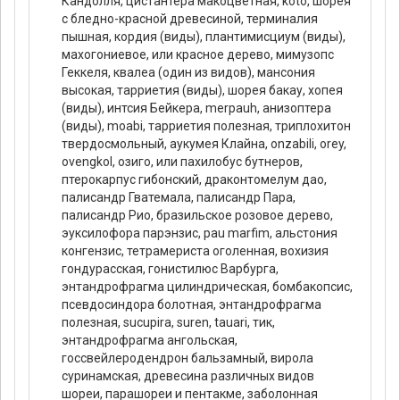
Кандолля, цистантера макоцветная, koto, шорея
с бледно-красной древесиной, терминалия
пышная, кордия (виды), плантимисциум (виды),
махогониевое, или красное дерево, мимузопс
Геккеля, квалеа (один из видов), мансония
высокая, тарриетия (виды), шорея бакау, хопея
(виды), интсия Бейкера, merpauh, анизоптера
(виды), moabi, тарриетия полезная, триплохитон
твердосмольный, аукумея Клайна, onzabili, orey,
ovengkol, озиго, или пахилобус бутнеров,
птерокарпус гибонский, драконтомелум дао,
палисандр Гватемала, палисандр Пара,
палисандр Рио, бразильское розовое дерево,
эуксилофора парэнзис, pau marfim, альстония
конгензис, тетрамериста оголенная, вохизия
гондурасская, гонистилюс Варбурга,
энтандрофрагма цилиндрическая, бомбакопсис,
псевдосиндора болотная, энтандрофрагма
полезная, sucupira, suren, tauari, тик,
энтандрофрагма ангольская,
госсвейлеродендрон бальзамный, вирола
суринамская, древесина различных видов
шореи, парашореи и пентакме, заболонная