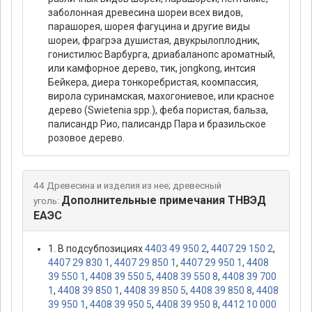
заболонная древесина шореи всех видов,
парашорея, шорея фагуцина и другие виды
шореи, фрагрэа душистая, двукрылоплодник,
гонистилюс Варбурга, дриабаланопс ароматный,
или камфорное дерево, тик, jongkong, интсия
Бейкера, диера тонкоребристая, коомпассия,
вирола суринамская, махогониевое, или красное
дерево (Swietenia spp.), феба пористая, бальза,
палисандр Рио, палисандр Пара и бразильское
розовое дерево.
44 Древесина и изделия из нее; древесный
Дополнительные примечания ТНВЭД
уголь:
ЕАЭС
1. В подсубпозициях
4403 49 950 2
,
4407 29 150 2
,
4407 29 830 1
,
4407 29 850 1
,
4407 29 950 1
,
4408
39 550 1
,
4408 39 550 5
,
4408 39 550 8
,
4408 39 700
1
,
4408 39 850 1
,
4408 39 850 5
,
4408 39 850 8
,
4408
39 950 1
,
4408 39 950 5
,
4408 39 950 8
,
4412 10 000