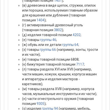
(товарная позиция
1401
);
(в) древесина в виде щепок, стружки, опилок
или порошка, используемая главным образом
для крашения или дубления (товарная
позиция
1404
);
(г) активированный древесный уголь
(товарная позиция
3802
);
(д) изделия товарной позиции
4202
;
(е) товары
группы 46
;
(ж) обувь или ее детали
группы 64
;
(з) товары
группы 66
(например, зонты, трости
и их части);
(и) товары товарной позиции 6808;
(к) бижутерия товарной позиции
7117
;
(л) товары раздела XVI или XVII (например,
части машин, кожухи, крышки, корпуса машин
и аппаратуры и изделия мастеров -
каретников);
(м) товары раздела ХVIII (например, корпуса
часов, музыкальные инструменты и их части);
(н) части огнестрельного оружия (товарная
позиция
9305
);
(о) изделия
группы 94
(например, мебель,