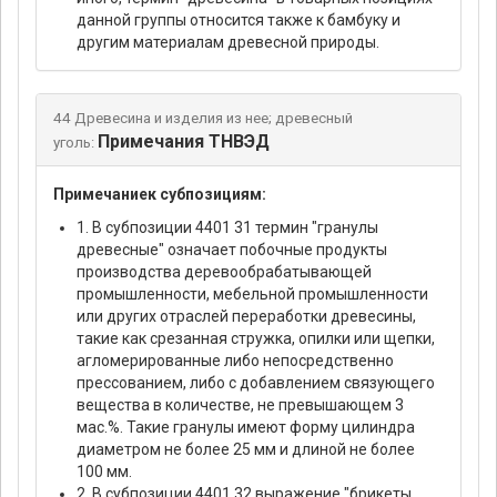
данной группы относится также к бамбуку и
другим материалам древесной природы.
44 Древесина и изделия из нее; древесный
Примечания ТНВЭД
уголь:
Примечаниек субпозициям:
1. В субпозиции 4401 31 термин "гранулы
древесные" означает побочные продукты
производства деревообрабатывающей
промышленности, мебельной промышленности
или других отраслей переработки древесины,
такие как срезанная стружка, опилки или щепки,
агломерированные либо непосредственно
прессованием, либо с добавлением связующего
вещества в количестве, не превышающем 3
мас.%. Такие гранулы имеют форму цилиндра
диаметром не более 25 мм и длиной не более
100 мм.
2. В субпозиции 4401 32 выражение "брикеты