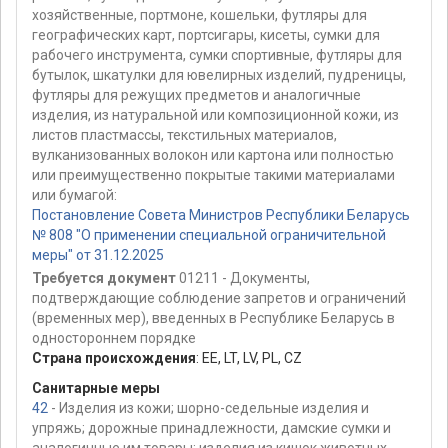
хозяйственные, портмоне, кошельки, футляры для
географических карт, портсигары, кисеты, сумки для
рабочего инструмента, сумки спортивные, футляры для
бутылок, шкатулки для ювелирных изделий, пудреницы,
футляры для режущих предметов и аналогичные
изделия, из натуральной или композиционной кожи, из
листов пластмассы, текстильных материалов,
вулканизованных волокон или картона или полностью
или преимущественно покрытые такими материалами
или бумагой:
Постановление Совета Министров Республики Беларусь
№ 808 "О применении специальной ограничительной
меры" от 31.12.2025
Требуется документ
01211 - Документы,
подтверждающие соблюдение запретов и ограничений
(временных мер), введенных в Республике Беларусь в
одностороннем порядке
Страна происхождения
:
EE
,
LT
,
LV
,
PL
,
CZ
Санитарные меры
42
- Изделия из кожи; шорно-седельные изделия и
упряжь; дорожные принадлежности, дамские сумки и
аналогичные им товары; изделия из кишок животных