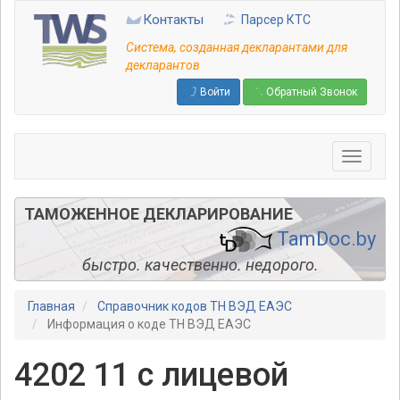
Перейти
Контакты
Парсер КТС
к
основному
Система, созданная декларантами для
содержанию
декларантов
Войти
Обратный Звонок
ТАМОЖЕННОЕ ДЕКЛАРИРОВАНИЕ
TamDoc.by
быстро. качественно. недорого.
Главная
Справочник кодов ТН ВЭД ЕАЭС
Информация о коде ТН ВЭД ЕАЭС
4202 11 с лицевой