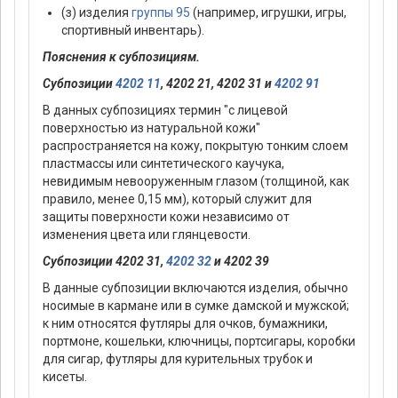
(з) изделия
группы 95
(например, игрушки, игры,
спортивный инвентарь).
Пояснения к субпозициям.
Субпозиции
4202 11
, 4202 21, 4202 31 и
4202 91
В данных субпозициях термин "с лицевой
поверхностью из натуральной кожи"
распространяется на кожу, покрытую тонким слоем
пластмассы или синтетического каучука,
невидимым невооруженным глазом (толщиной, как
правило, менее 0,15 мм), который служит для
защиты поверхности кожи независимо от
изменения цвета или глянцевости.
Субпозиции 4202 31,
4202 32
и 4202 39
В данные субпозиции включаются изделия, обычно
носимые в кармане или в сумке дамской и мужской;
к ним относятся футляры для очков, бумажники,
портмоне, кошельки, ключницы, портсигары, коробки
для сигар, футляры для курительных трубок и
кисеты.