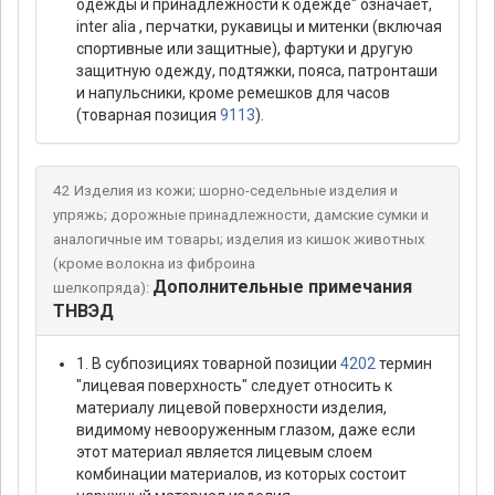
одежды и принадлежности к одежде" означает,
inter alia , перчатки, рукавицы и митенки (включая
спортивные или защитные), фартуки и другую
защитную одежду, подтяжки, пояса, патронташи
и напульсники, кроме ремешков для часов
(товарная позиция
9113
).
42 Изделия из кожи; шорно-седельные изделия и
упряжь; дорожные принадлежности, дамские сумки и
аналогичные им товары; изделия из кишок животных
(кроме волокна из фиброина
Дополнительные примечания
шелкопряда):
ТНВЭД
1. В субпозициях товарной позиции
4202
термин
"лицевая поверхность" следует относить к
материалу лицевой поверхности изделия,
видимому невооруженным глазом, даже если
этот материал является лицевым слоем
комбинации материалов, из которых состоит