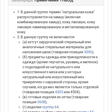
Примечания ТНВЭД
шелкопряда):
1. В данной группе термин "натуральная кожа"
распространяется на замшу (включая
комбинированную замшу), кожу лаковую, кожу
лаковую ламинированную и металлизированную
кожу.
2. В данную группу не включаются:
(а) кетгут хирургический стерильный или
аналогичные стерильные материалы для
наложения швов (товарная позиция
3006
);
(б) предметы одежды или принадлежности к
одежде (кроме перчаток, рукавиц и митенок)
с подкладкой из натурального или
искусственного меха или у которых
натуральный или искусственный мех
прикреплен с наружной стороны, кроме
случаев, когда мех является только отделкой
(товарная позиция
4303
или 4304);
(в) готовые изделия из сетки (товарная
позиция
5608
);
(г) изделия
группы 64
;
(д) головные уборы или их части
группы 65
;