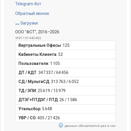
Telegram-бот
Обратный звонок
Загрузки
ООО "ФСТ"
, 2016–2026
УНП 191445455
Виртуальные Офисы
:
125
Кабинеты Клиента
:
52
Пользователи
:
1 105
ДТ / КДТ
:
347 337
/
64 456
СД / МультиСД
:
313 763
/
6 052
ТД / ЭПИ
:
25 619
/
15 979
ДТЭГ+ПТДЭГ / ПТД
:
26
/
1 586
Утильсбор
:
5 648
УВР / СО
:
405
/
21 426
данные обновляются раз в час