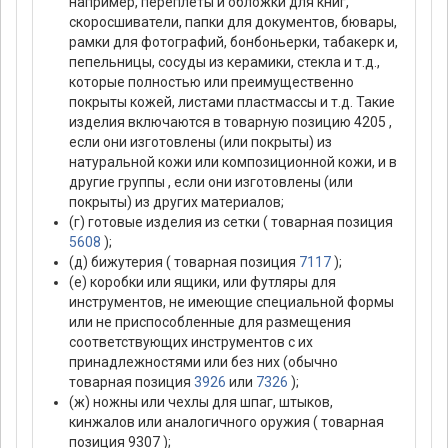
например, переплеты и обложки для книг,
скоросшиватели, папки для документов, бювары,
рамки для фотографий, бонбоньерки, табакерк и,
пепельницы, сосуды из керамики, стекла и т.д.,
которые полностью или преимущественно
покрыты кожей, листами пластмассы и т.д. Такие
изделия включаются в товарную позицию 4205 ,
если они изготовлены (или покрыты) из
натуральной кожи или композиционной кожи, и в
другие группы , если они изготовлены (или
покрыты) из других материалов;
(г) готовые изделия из сетки ( товарная позиция
5608
);
(д) бижутерия ( товарная позиция
7117
);
(е) коробки или ящики, или футляры для
инструментов, не имеющие специальной формы
или не приспособленные для размещения
соответствующих инструментов с их
принадлежностями или без них (обычно
товарная позиция
3926
или
7326
);
(ж) ножны или чехлы для шпаг, штыков,
кинжалов или аналогичного оружия ( товарная
позиция 9307 );