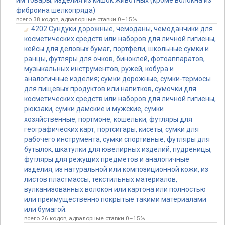
им товары; изделия из кишок животных (кроме волокна из
фиброина шелкопряда)
всего 38 кодов, адвалорные ставки 0–15%
4202 Сундуки дорожные, чемоданы, чемоданчики для
косметических средств или наборов для личной гигиены,
кейсы для деловых бумаг, портфели, школьные сумки и
ранцы, футляры для очков, биноклей, фотоаппаратов,
музыкальных инструментов, ружей, кобура и
аналогичные изделия; сумки дорожные, сумки-термосы
для пищевых продуктов или напитков, сумочки для
косметических средств или наборов для личной гигиены,
рюкзаки, сумки дамские и мужские, сумки
хозяйственные, портмоне, кошельки, футляры для
географических карт, портсигары, кисеты, сумки для
рабочего инструмента, сумки спортивные, футляры для
бутылок, шкатулки для ювелирных изделий, пудреницы,
футляры для режущих предметов и аналогичные
изделия, из натуральной или композиционной кожи, из
листов пластмассы, текстильных материалов,
вулканизованных волокон или картона или полностью
или преимущественно покрытые такими материалами
или бумагой:
всего 26 кодов, адвалорные ставки 0–15%