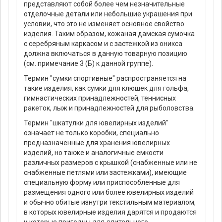
представляют собой более чем незначительные
отделочные детали или небольшие украшения при
условии, что это не изменяет основное свойство
изделия. Таким образом, кожаная дамская сумочка
с серебряным каркасом и с застежкой из оникса
должна включаться в данную товарную позицию
(см. примечание 3 (Б) к данной группе).
Термин "сумки спортивные" распространяется на
такие изделия, как сумки для клюшек для гольфа,
гимнастических принадлежностей, теннисных
ракеток, лыж и принадлежностей для рыболовства.
Термин "шкатулки для ювелирных изделий"
означает не только коробки, специально
предназначенные для хранения ювелирных
изделий, но также и аналогичные емкости
различных размеров с крышкой (снабженные или не
снабженные петлями или застежками), имеющие
специальную форму или приспособленные для
размещения одного или более ювелирных изделий
и обычно обитые изнутри текстильным материалом,
в которых ювелирные изделия дарятся и продаются
и которые пригодны для длительного