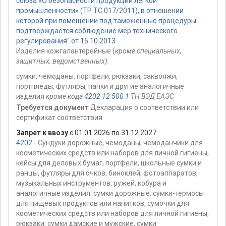
союза «О безопасности продукции легкой
промышленности» (ТР ТС 017/2011), в отношении
которой при помещении под таможенные процедуры
подтверждается соблюдение мер технического
регулирования" от 15.10.2013
Изделия кожгалантерейные (
кроме специальных,
защитных, ведомственных)
:
сумки, чемоданы, портфели, рюкзаки, саквояжи,
портпледы, футляры, папки и другие аналогичные
изделия
кроме кода
4202 12 500 1
ТН ВЭД ЕАЭС
Требуется документ
Декларация о соответствии или
сертификат соответствия
Запрет к ввозу
с 01.01.2026 по 31.12.2027
4202
- Сундуки дорожные, чемоданы, чемоданчики для
косметических средств или наборов для личной гигиены,
кейсы для деловых бумаг, портфели, школьные сумки и
ранцы, футляры для очков, биноклей, фотоаппаратов,
музыкальных инструментов, ружей, кобура и
аналогичные изделия; сумки дорожные, сумки-термосы
для пищевых продуктов или напитков, сумочки для
косметических средств или наборов для личной гигиены,
рюкзаки, сумки дамские и мужские, сумки