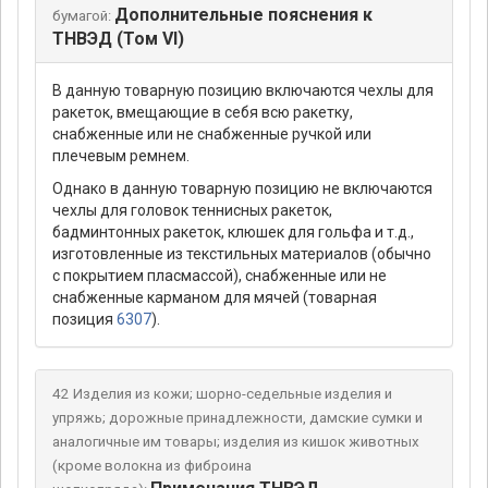
Дополнительные пояснения к
бумагой:
ТНВЭД (Том VI)
В данную товарную позицию включаются чехлы для
ракеток, вмещающие в себя всю ракетку,
снабженные или не снабженные ручкой или
плечевым ремнем.
Однако в данную товарную позицию не включаются
чехлы для головок теннисных ракеток,
бадминтонных ракеток, клюшек для гольфа и т.д.,
изготовленные из текстильных материалов (обычно
с покрытием пласмассой), снабженные или не
снабженные карманом для мячей (товарная
позиция
6307
).
42 Изделия из кожи; шорно-седельные изделия и
упряжь; дорожные принадлежности, дамские сумки и
аналогичные им товары; изделия из кишок животных
(кроме волокна из фиброина