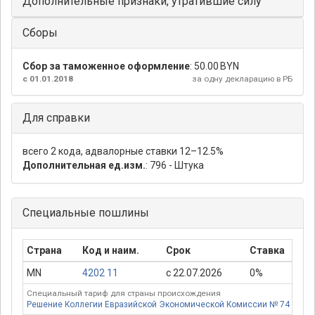
Дополнительные признаки, утратившие силу
Сборы
Сбор за таможенное оформление
:
50.00 BYN
с 01.01.2018
за одну декларацию в РБ
Для справки
всего 2 кода, адвалорные ставки 12–12.5%
Дополнительная ед.изм.
: 796 - Штука
Специальные пошлины
Страна
Код и наим.
Срок
Ставка
П
MN
4202 11
с 22.07.2026
0%
Специальный тариф для страны происхождения
Решение Коллегии Евразийской Экономической Комиссии № 74 от 16.