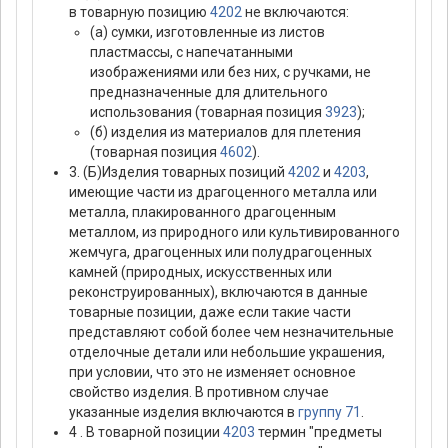
в товарную позицию
4202
не включаются:
(а) сумки, изготовленные из листов
пластмассы, с напечатанными
изображениями или без них, с ручками, не
предназначенные для длительного
использования (товарная позиция
3923
);
(б) изделия из материалов для плетения
(товарная позиция
4602
).
3. (Б)Изделия товарных позиций
4202
и
4203
,
имеющие части из драгоценного металла или
металла, плакированного драгоценным
металлом, из природного или культивированного
жемчуга, драгоценных или полудрагоценных
камней (природных, искусственных или
реконструированных), включаются в данные
товарные позиции, даже если такие части
представляют собой более чем незначительные
отделочные детали или небольшие украшения,
при условии, что это не изменяет основное
свойство изделия. В противном случае
указанные изделия включаются в
группу 71
.
4 . В товарной позиции
4203
термин "предметы