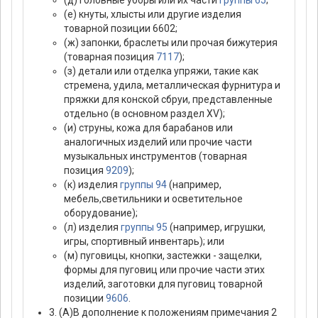
(е) кнуты, хлысты или другие изделия
товарной позиции 6602;
(ж) запонки, браслеты или прочая бижутерия
(товарная позиция
7117
);
(з) детали или отделка упряжи, такие как
стремена, удила, металлическая фурнитура и
пряжки для конской сбруи, представленные
отдельно (в основном раздел XV);
(и) струны, кожа для барабанов или
аналогичных изделий или прочие части
музыкальных инструментов (товарная
позиция
9209
);
(к) изделия
группы 94
(например,
мебель,светильники и осветительное
оборудование);
(л) изделия
группы 95
(например, игрушки,
игры, спортивный инвентарь); или
(м) пуговицы, кнопки, застежки - защелки,
формы для пуговиц или прочие части этих
изделий, заготовки для пуговиц товарной
позиции
9606
.
3. (А)В дополнение к положениям примечания 2