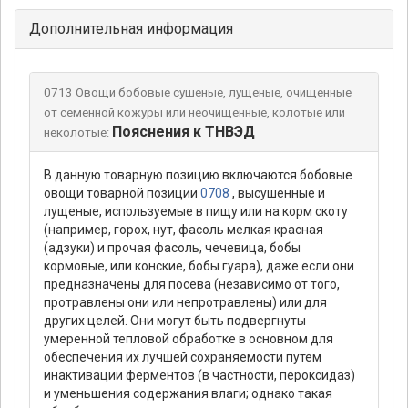
Дополнительная информация
0713 Овощи бобовые сушеные, лущеные, очищенные
от семенной кожуры или неочищенные, колотые или
Пояснения к ТНВЭД
неколотые:
В данную товарную позицию включаются бобовые
овощи товарной позиции
0708
, высушенные и
лущеные, используемые в пищу или на корм скоту
(например, горох, нут, фасоль мелкая красная
(адзуки) и прочая фасоль, чечевица, бобы
кормовые, или конские, бобы гуара), даже если они
предназначены для посева (независимо от того,
протравлены они или непротравлены) или для
других целей. Они могут быть подвергнуты
умеренной тепловой обработке в основном для
обеспечения их лучшей сохраняемости путем
инактивации ферментов (в частности, пероксидаз)
и уменьшения содержания влаги; однако такая