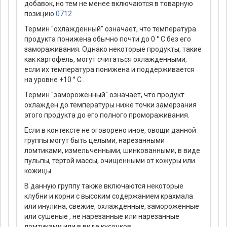
добавок, но тем не менее включаются в товарную
позицию
0712
.
Термин "охлажденный" означает, что температура
продукта понижена обычно почти до 0 ° C без его
замораживания. Однако некоторые продукты, такие
как картофель, могут считаться охлажденными,
если их температура понижена и поддерживается
на уровне +10 ° C .
Термин "замороженный" означает, что продукт
охлажден до температуры ниже точки замерзания
этого продукта до его полного промораживания.
Если в контексте не оговорено иное, овощи данной
группы могут быть целыми, нарезанными
ломтиками, измельченными, шинкованными, в виде
пульпы, тертой массы, очищенными от кожуры или
кожицы.
В данную группу также включаются некоторые
клубни и корни с высоким содержанием крахмала
или инулина, свежие, охлажденные, замороженные
или сушеные , не нарезанные или нарезанные
ломтиками или в виде кусочков.