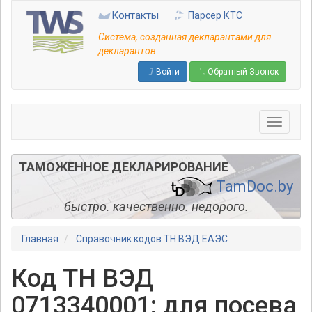
Перейти
Контакты
Парсер КТС
к
основному
Система, созданная декларантами для
содержанию
декларантов
Войти
Обратный Звонок
ТАМОЖЕННОЕ ДЕКЛАРИРОВАНИЕ
TamDoc.by
быстро. качественно. недорого.
Главная
Справочник кодов ТН ВЭД ЕАЭС
Код ТН ВЭД
0713340001: для посева