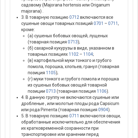
садовому (Majorana hortensis или Origanum
majorana) .
3. В товарную позицию
0712
включаются все
сушеные овощи товарных позиций
0701
–
0711
,
кроме:
(а) сушеных бобовых овощей, лущеных
(товарная позиция
0713
);
(б) сахарной кукурузы в виде, указанном в
товарных позициях
1102
–
1104
;
(в) картофельной муки тонкого и грубого
помола, порошка, хлопьев, гранул (товарная
позиция
1105
);
(г) муки тонкого и грубого помола и порошка
из сушеных бобовых овощей товарной
позиции
0713
(товарная позиция
1106
).
4. В данную группу не включаются сушеные или
дробленые , или молотые плоды рода Caрsicum
или рода Рimenta (товарная позиция
0904
).
5. В товарную позицию
0711
включаются овощи,
обработанные исключительно для обеспечения
их кратковременной сохранности при
транспортировке или хранении перед