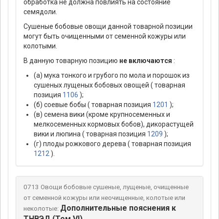
обработка не должна повлиять на состояние
семядоли.
Сушеные бобовые овощи данной товарной позиции
могут быть очищенными от семенной кожуры или
колотыми.
В данную товарную позицию
не включаются
:
(а) мука тонкого и грубого по мола и порошок из
сушеных лущеных бобовых овощей ( товарная
позиция
1106
);
(б) соевые бобы ( товарная позиция
1201
);
(в) семена вики (кроме крупносеменных и
мелкосеменных кормовых бобов), дикорастущей
вики и люпина ( товарная позиция
1209
);
(г) плоды рожкового дерева ( товарная позиция
1212
).
0713 Овощи бобовые сушеные, лущеные, очищенные
от семенной кожуры или неочищенные, колотые или
Дополнительные пояснения к
неколотые:
ТНВЭД (Том VI)