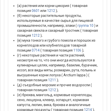
(a) растения или корни цикория ( товарная
позиция
0601
или
1212
);
(б) некоторые растительные продукты,
используемые в качестве сырья для пищевой
промышленности, например, злаки (
группа 10
) и
сахарная свекла и сахарный тростник ( товарная
позиция
1212
);
(в) мука тонкого и грубого помола и порошок из
корнеплодов или клубнеплодов товарной
позиции
0714
( товарная позиция
1106
);
(г) некоторые растения и части растений,
несмотря на то, что они иногда используются в
кулинарных целях, например, базилик, бурачник,
иссоп, все виды мяты, розмарин, рута, полынь и
высушенные корни лопуха ( Arctium lappa ) (
товарная позиция
1211
);
(д) съедобные морские и прочие водоросли (
товарная позиция
1212
);
(е) брюква, мангольд, кормовые корнеплоды,
сено, люцерна, клевер, эспарцет, кормовая
капуста, люпин, вика, брюква и аналогичные
кормовые продукты ( товарная позиция
1214
);