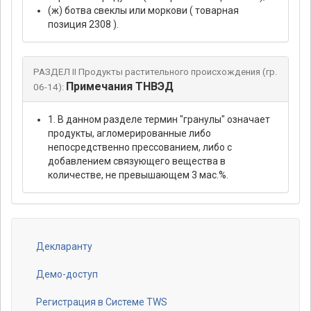
(ж) ботва свеклы или моркови ( товарная
позиция 2308 ).
РАЗДЕЛ II Продукты растительного происхождения (гр.
Примечания ТНВЭД
06-14):
1. В данном разделе термин "гранулы" означает
продукты, агломерированные либо
непосредственно прессованием, либо с
добавлением связующего вещества в
количестве, не превышающем 3 мас.%.
Декларанту
Footer
menu
Демо-доступ
Регистрация в Системе TWS