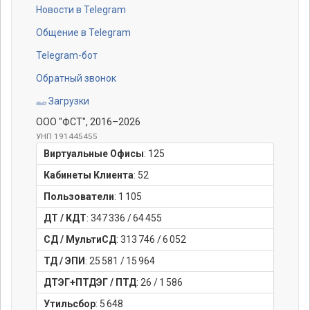
Новости в Telegram
Общение в Telegram
Telegram-бот
Обратный звонок
Загрузки
ООО "ФСТ"
, 2016–2026
УНП 191445455
Виртуальные Офисы
:
125
Кабинеты Клиента
:
52
Пользователи
:
1 105
ДТ / КДТ
:
347 336
/
64 455
СД / МультиСД
:
313 746
/
6 052
ТД / ЭПИ
:
25 581
/
15 964
ДТЭГ+ПТДЭГ / ПТД
:
26
/
1 586
Утильсбор
:
5 648