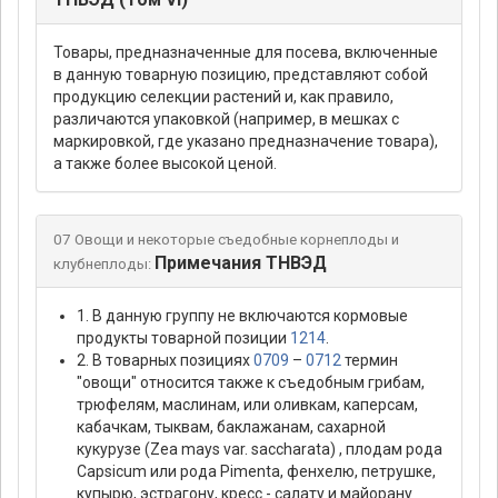
Товары, предназначенные для посева, включенные
в данную товарную позицию, представляют собой
продукцию селекции растений и, как правило,
различаются упаковкой (например, в мешках с
маркировкой, где указано предназначение товара),
а также более высокой ценой.
07 Овощи и некоторые съедобные корнеплоды и
Примечания ТНВЭД
клубнеплоды:
1. В данную группу не включаются кормовые
продукты товарной позиции
1214
.
2. В товарных позициях
0709
–
0712
термин
"овощи" относится также к съедобным грибам,
трюфелям, маслинам, или оливкам, каперсам,
кабачкам, тыквам, баклажанам, сахарной
кукурузе (Zea mays var. saccharata) , плодам рода
Caрsicum или рода Рimenta, фенхелю, петрушке,
купырю, эстрагону, кресс - салату и майорану