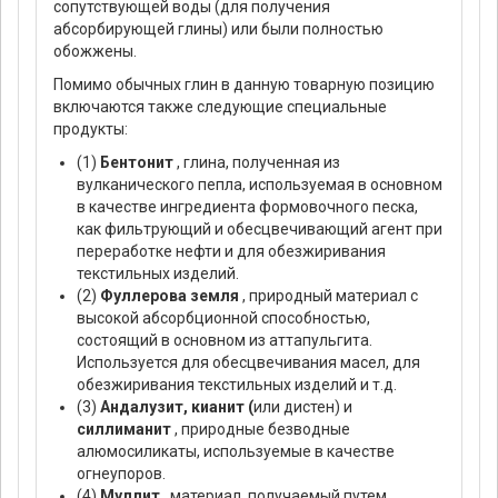
сопутствующей воды (для получения
абсорбирующей глины) или были полностью
обожжены.
Помимо обычных глин в данную товарную позицию
включаются также следующие специальные
продукты:
(1)
Бентонит
, глина, полученная из
вулканического пепла, используемая в основном
в качестве ингредиента формовочного песка,
как фильтрующий и обесцвечивающий агент при
переработке нефти и для обезжиривания
текстильных изделий.
(2)
Фуллерова земля
, природный материал с
высокой абсорбционной способностью,
состоящий в основном из аттапульгита.
Используется для обесцвечивания масел, для
обезжиривания текстильных изделий и т.д.
(3)
Андалузит, кианит (
или дистен) и
силлиманит
, природные безводные
алюмосиликаты, используемые в качестве
огнеупоров.
(4)
Муллит
, материал, получаемый путем