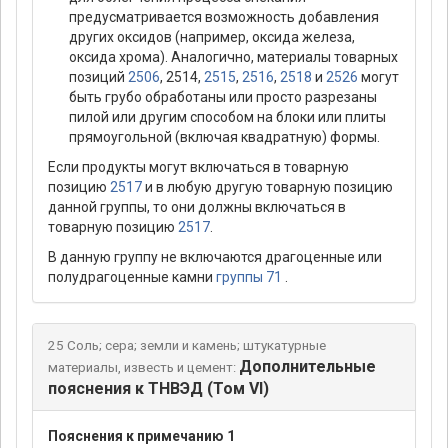
предусматривается возможность добавления
других оксидов (например, оксида железа,
оксида хрома). Аналогично, материалы товарных
позиций
2506
, 2514,
2515
,
2516
,
2518
и
2526
могут
быть грубо обработаны или просто разрезаны
пилой или другим способом на блоки или плиты
прямоугольной (включая квадратную) формы.
Если продукты могут включаться в товарную
позицию
2517
и в любую другую товарную позицию
данной группы, то они должны включаться в
товарную позицию
2517
.
В данную группу не включаются драгоценные или
полудрагоценные камни
группы 71
.
25 Соль; сера; земли и камень; штукатурные
Дополнительные
материалы, известь и цемент:
пояснения к ТНВЭД (Том VI)
Пояснения к примечанию 1