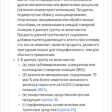
других механических или физических процессов
(за исключением кристаллизации). Продукты,
подвергнутые обжигу, кальцинированию,
полученные смешиванием или обработанные
способами, не указанными в каждой товарной
позиции, в данную группу не включаются.
Продукты данной группы могут содержать
добавки пылеподавляющего агента при условии,
что это не изменяет свойств продукта, делая его
пригодным скорее для специфического, чем для
обычного применения.
2. В данную группу не включаются:
(а) сера сублимированная, осажденная или
коллоидная (товарная позиция 2802);
(б) красители минеральные, содержащие 70
мас.% или более химически связанного
железа в пересчете на Fe2O3 (товарная
позиция
2821
);
(в) лекарственные средства или прочая
продукция
группы 30
;
(г) парфюмерные, косметические или
туалетные средства (
группа 33
);