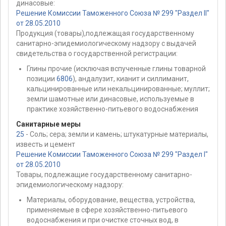
динасовые:
Решение Комиссии Таможенного Союза № 299 "Раздел II"
от 28.05.2010
Продукция (товары),подлежащая государственному
санитарно-эпидемиологическому надзору с выдачей
свидетельства о государственной регистрации:
Глины прочие (исключая вспученные глины товарной
позиции
6806
), андалузит, кианит и силлиманит,
кальцинированные или некальцинированные; муллит;
земли шамотные или динасовые, используемые в
практике хозяйственно-питьевого водоснабжения
Санитарные меры
25
- Соль; сера; земли и камень; штукатурные материалы,
известь и цемент
Решение Комиссии Таможенного Союза № 299 "Раздел I"
от 28.05.2010
Товары, подлежащие государственному санитарно-
эпидемиологическому надзору:
Материалы, оборудование, вещества, устройства,
применяемые в сфере хозяйственно-питьевого
водоснабжения и при очистке сточных вод, в