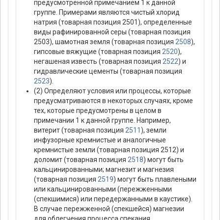
предусмотренной примечанием 1 к данной
группе. Примерами являются чистый хлорид
натрия (товарная позиция 2501), определенные
виды рафинированной серы (товарная позиция
2503), шамотная земля (товарная позиция
2508
),
гипсовые вяжущие (товарная позиция
2520
),
негашеная известь (товарная позиция
2522
) и
гидравлические цементы (товарная позиция
2523
).
(2) Определяют условия или процессы, которые
предусматриваются в некоторых случаях, кроме
тех, которые предусмотрены в целом в
примечании 1 к данной группе. Например,
витерит (товарная позиция
2511
), земли
инфузорные кремнистые и аналогичные
кремнистые земли (товарная позиция 2512) и
доломит (товарная позиция
2518
) могут быть
кальцинированными; магнезит и магнезия
(товарная позиция
2519
) могут быть плавлеными
или кальцинированными (пережженными
(спекшимися) или передержанными в каустике).
В случае пережженной (спекшейся) магнезии
для облегчения процесса спекания