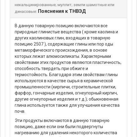
некальцинированные; муллит; земли шамотные или
Пояснения к ТНВЭД
динасовые:
В данную товарную позицию включаются все
природные глинистые вещества ( кроме каолина и
других каолиновых глин, входящих в товарную
позицию 2507 ), содержащие глины или пор оды
метаморфического происхождения, в основе
которых лежат алюмосиликаты. Характерными
свойствами этих продуктов являются пластичность,
способность твердеть при обжиге и
термостойкость. Благодаря этим свойствам глины
используются в качестве сырья в керамической
промышленности (кирпичи, строительные плитки,
фарфор, гончарные изделия, огнеупорный кирпич,
другие огнеупорные изделия и т.д.); обыкновенная
глина используется также для улучшения качества
почв.
Эти продукты включаются в данную товарную
позицию, даже если они были подвергнуты
нагреванию для удаления некоторого количества