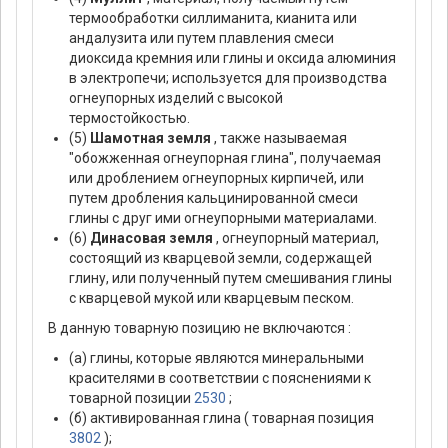
термообработки силлиманита, кианита или
андалузита или путем плавления смеси
диоксида кремния или глины и оксида алюминия
в электропечи; используется для производства
огнеупорных изделий с высокой
термостойкостью.
(5)
Шамотная земля
, также называемая
"обожженная огнеупорная глина", получаемая
или дроблением огнеупорных кирпичей, или
путем дробления кальцинированной смеси
глины с друг ими огнеупорными материалами.
(6)
Динасовая земля
, огнеупорный материал,
состоящий из кварцевой земли, содержащей
глину, или полученный путем смешивания глины
с кварцевой мукой или кварцевым песком.
В данную товарную позицию не включаются :
(а) глины, которые являются минеральными
красителями в соответствии с пояснениями к
товарной позиции
2530
;
(б) активированная глина ( товарная позиция
3802
);