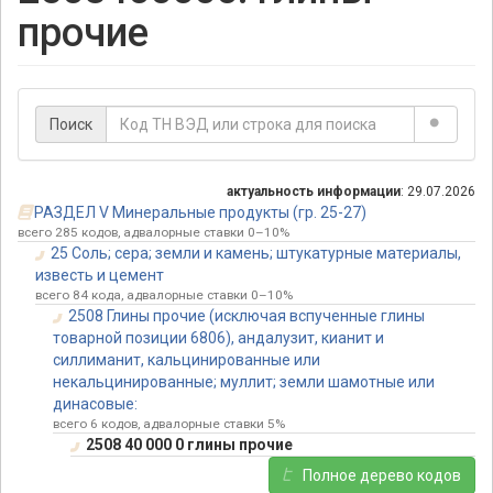
прочие
Поиск
актуальность информации
: 29.07.2026
РАЗДЕЛ V Минеральные продукты (гр. 25-27)
всего 285 кодов, адвалорные ставки 0–10%
25 Соль; сера; земли и камень; штукатурные материалы,
известь и цемент
всего 84 кода, адвалорные ставки 0–10%
2508 Глины прочие (исключая вспученные глины
товарной позиции 6806), андалузит, кианит и
силлиманит, кальцинированные или
некальцинированные; муллит; земли шамотные или
динасовые:
всего 6 кодов, адвалорные ставки 5%
2508 40 000 0 глины прочие
Полное дерево кодов