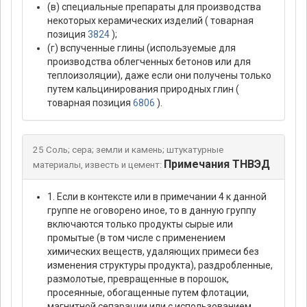
(в) специальные препараты для производства
некоторых керамических изделий ( товарная
позиция
3824
);
(г) вспученные глины (используемые для
производства облегченных бетонов или для
теплоизоляции), даже если они получены только
путем кальцинирования природных глин (
товарная позиция
6806
).
25 Соль; сера; земли и камень; штукатурные
Примечания ТНВЭД
материалы, известь и цемент:
1. Если в контексте или в примечании 4 к данной
группе не оговорено иное, то в данную группу
включаются только продукты сырые или
промытые (в том числе с применением
химических веществ, удаляющих примеси без
изменения структуры продукта), раздробленные,
размолотые, превращенные в порошок,
просеянные, обогащенные путем флотации,
магнитной сепарации или с использованием