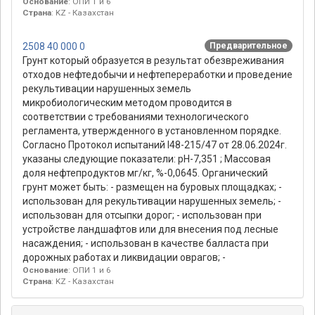
Основание
: ОПИ 1 и 6
Страна
: KZ - Казахстан
2508 40 000 0
Предварительное
Грунт который образуется в результат обезвреживания
отходов нефтедобычи и нефтепереработки и проведение
рекультивации нарушенных земель
микробиологическим методом проводится в
соответствии с требованиями технологического
регламента, утвержденного в установленном порядке.
Согласно Протокол испытаний І48-215/47 от 28.06.2024г.
указаны следующие показатели: рH-7,351 ; Массовая
доля нефтепродуктов мг/кг, %-0,0645. Органический
грунт может быть: - размещен на буровых площадках; -
использован для рекультивации нарушенных земель; -
использован для отсыпки дорог; - использован при
устройстве ландшафтов или для внесения под лесные
насаждения; - использован в качестве балласта при
дорожных работах и ликвидации оврагов; -
Основание
: ОПИ 1 и 6
Страна
: KZ - Казахстан