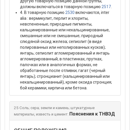
другую товарную позицию данной группы,
должны включаться в товарную позицию
2517
.
4. В товарную позицию
2530
включаются, inter
alia : вермикулит, перлит и хлориты,
невспененные; природные пигменты,
кальцинированные или некальцинированные,
смешанные или не смешанные; природный
слюдяной оксид железа; сепиолит (в виде
полированных или неполированных кусков);
янтарь; сепиолит агломерированный и янтарь
агломерированный, в пластинках, прутках,
палочках или в аналогичных формах, не
обработанные после отливки; гагат (черный
янтарь); стронцианит (кальцинированный или
некальцинированный), кроме оксида стронция;
бой керамики, кирпича или бетона.
25 Соль; сера; земли и камень; штукатурные
Пояснения к ТНВЭД
материалы, известь и цемент: