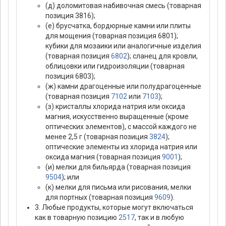
(д) доломитовая набивочная смесь (товарная
позиция 3816);
(е) брусчатка, бордюрные камни или плиты
для мощения (товарная позиция 6801);
кубики для мозаики или аналогичные изделия
(товарная позиция
6802
); сланец для кровли,
облицовки или гидроизоляции (товарная
позиция 6803);
(ж) камни драгоценные или полудрагоценные
(товарная позиция
7102
или
7103
);
(з) кристаллы хлорида натрия или оксида
магния, искусственно выращенные (кроме
оптических элементов), с массой каждого не
менее 2,5 г (товарная позиция
3824
);
оптические элементы из хлорида натрия или
оксида магния (товарная позиция
9001
);
(и) мелки для бильярда (товарная позиция
9504
); или
(к) мелки для письма или рисования, мелки
для портных (товарная позиция
9609
).
3. Любые продукты, которые могут включаться
как в товарную позицию
2517
, так и в любую