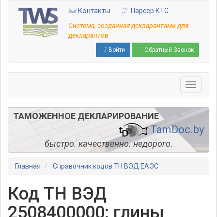
Перейти
Контакты
Парсер КТС
к
основному
Система, созданная декларантами для
содержанию
декларантов
Войти
Обратный Звонок
ТАМОЖЕННОЕ ДЕКЛАРИРОВАНИЕ
TamDoc.by
быстро. качественно. недорого.
Главная
Справочник кодов ТН ВЭД ЕАЭС
Код ТН ВЭД
2508400000: глины