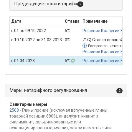
Предыдущие ставки тарифа
2
Дата
Ставка
Примечание
с 01 по 09.10.2022
5%
Решение Коллегии Евраз
с 10.10.2022 по 31.03.2023
0%
71С) Ставка ввозной там
Распространяется на пр
Решение Коллегии Евраз
с 01.04.2023
5%
Решение Коллегии Евраз
Меры нетарифного регулирования
2
Санитарные меры
2508
- Глины прочие (исключая вспученные глины
товарной позиции 6806), андалузит, кианит и
силлиманит, кальцинированные или
некальцинированные; муллит; земли шамотные или