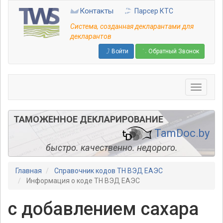
Перейти
Контакты
Парсер КТС
к
основному
Система, созданная декларантами для
содержанию
декларантов
Войти
Обратный Звонок
ТАМОЖЕННОЕ ДЕКЛАРИРОВАНИЕ
TamDoc.by
быстро. качественно. недорого.
Главная
Справочник кодов ТН ВЭД ЕАЭС
Информация о коде ТН ВЭД ЕАЭС
с добавлением сахара