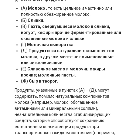
(А)
Молоко
, то есть цельное и частично или
полностью обезжиренное молоко .
(Б)
Сливки.
(В)
Пахта, свернувшиеся молоко и сливки,
йогурт, кефир и прочие ферментированные или
сквашенные молоко и сливки.
(Г)
Молочная сыворотка.
(Д)
Продукты из натуральных компонентов
молока, в другом месте не поименованные
или не включенные.
(Е)
Сливочное масло и молочные жиры
прочие; молочные пасты.
(Ж)
Сыр и творог.
Продукты, указанные в пунктах (А) – (Д), могут
содержать, помимо натуральных компонентов
молока (например, молоко, обогащенное
витаминами или минеральными солями),
незначительные количества стабилизирующих
средств, которые способствуют сохранению
естественной консистенции продукта при
транспортировке в жидком состоянии (например,