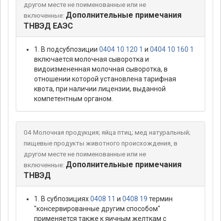
другом месте не поименованные или не
Дополнительные примечания
включенные:
ТНВЭД ЕАЭС
1. В подсубпозиции
0404 10 120 1
и
0404 10 160 1
включается молочная сыворотка и
видоизмененная молочная сыворотка, в
отношении которой установлена тарифная
квота, при наличии лицензии, выданной
компетентным органом.
04 Молочная продукция; яйца птиц; мед натуральный;
пищевые продукты животного происхождения, в
другом месте не поименованные или не
Дополнительные примечания
включенные:
ТНВЭД
1. В субпозициях
0408 11
и
0408 19
термин
"консервированные другим способом"
применяется также к яичным желткам с