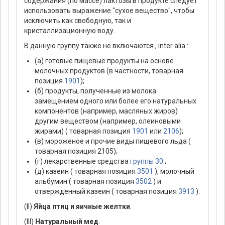
содержания (по массе) лактозы в продукте следует
использовать выражение "сухое вещество", чтобы
исключить как свободную, так и
кристаллизационную воду.
В данную группу также не включаются , inter alia :
(а) готовые пищевые продукты на основе
молочных продуктов (в частности, товарная
позиция
1901
);
(б) продукты, полученные из молока
замещением одного или более его натуральных
компонентов (например, масляных жиров)
другим веществом (например, олеиновыми
жирами) ( товарная позиция
1901
или
2106
);
(в) мороженое и прочие виды пищевого льда (
товарная позиция 2105);
(г) лекарственные средства
группы 30
;
(д) казеин ( товарная позиция
3501
), молочный
альбумин ( товарная позиция
3502
) и
отвержденный казеин ( товарная позиция
3913
).
(II)
Яйца птиц и яичные желтки
.
(III)
Натуральный мед
.