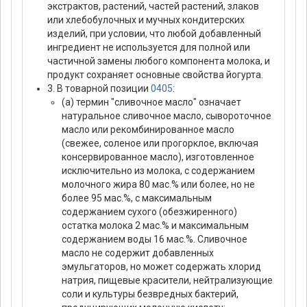
экстрактов, растений, частей растений, злаков
или хлебобулочных и мучных кондитерских
изделий, при условии, что любой добавленный
ингредиент не используется для полной или
частичной замены любого компонента молока, и
продукт сохраняет основные свойства йогурта.
3. В товарной позиции
0405
:
(а) термин "сливочное масло" означает
натуральное сливочное масло, сывороточное
масло или рекомбинированное масло
(свежее, соленое или прогорклое, включая
консервированное масло), изготовленное
исключительно из молока, с содержанием
молочного жира 80 мас.% или более, но не
более 95 мас.%, с максимальным
содержанием сухого (обезжиренного)
остатка молока 2 мас.% и максимальным
содержанием воды 16 мас.%. Сливочное
масло не содержит добавленных
эмульгаторов, но может содержать хлорид
натрия, пищевые красители, нейтрализующие
соли и культуры безвредных бактерий,