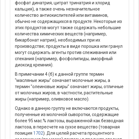
фосфат динатрия, цитрат тринатрия и хлорид
кальция), а также очень незначительное
количество антиокислителей или витаминов,
обычно не содержащихся в продукте. Некоторые из
этих продуктов могут также содержать небольшие
количества химических веществ (например,
бикарбонат натрия), необходимых при их
производстве; продукты в виде порошка или гранул
могут содержать агенты против слеживания или
спекания (например, фосфолипиды, аморфный
диоксид кремния).
В примечании 4 (б) к данной группе термин
"масляные жиры" означает молочные жиры, а
термин "олеиновые жиры" означает жиры, отличные
от молочных жиров, в частности, растительные
жиры (например, оливковое масло).
Однако в данную группу не включаются продукты,
полученные из молочной сыворотки, содержащие
более 95 мас.% лактозы, выраженной как безводная
лактоза, в пересчете на сухое вещество (товарная
позиция
1702
). Для целей расчета процентного