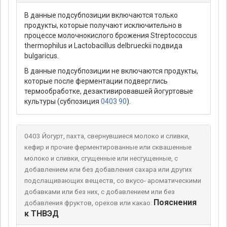
В данные подсубпозиции включаются только
продукты, которые получают исключительно в
процессе молочнокислого брожения Streptococcus
thermophilus и Lactobacillus delbrueckii подвида
bulgaricus.
В данные подсубпозиции не включаются продукты,
которые после ферментации подверглись
термообработке, дезактивировавшей йогуртовые
культуры (субпозиция
0403 90
).
0403 Йогурт, пахта, свернувшиеся молоко и сливки,
кефир и прочие ферментированные или сквашенные
молоко и сливки, сгущенные или несгущенные, с
добавлением или без добавления сахара или других
подслащивающих веществ, со вкусо- ароматическими
добавками или без них, с добавлением или без
Пояснения
добавления фруктов, орехов или какао:
к ТНВЭД