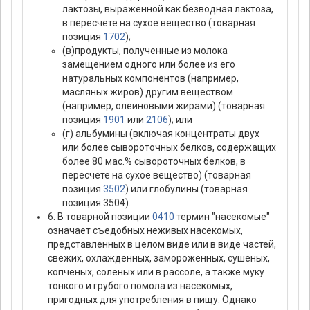
лактозы, выраженной как безводная лактоза,
в пересчете на сухое вещество (товарная
позиция
1702
);
(в)продукты, полученные из молока
замещением одного или более из его
натуральных компонентов (например,
масляных жиров) другим веществом
(например, олеиновыми жирами) (товарная
позиция
1901
или
2106
); или
(г) альбумины (включая концентраты двух
или более сывороточных белков, содержащих
более 80 мас.% сывороточных белков, в
пересчете на сухое вещество) (товарная
позиция
3502
) или глобулины (товарная
позиция 3504).
6. В товарной позиции
0410
термин "насекомые"
означает съедобных неживых насекомых,
представленных в целом виде или в виде частей,
свежих, охлажденных, замороженных, сушеных,
копченых, соленых или в рассоле, а также муку
тонкого и грубого помола из насекомых,
пригодных для употребления в пищу. Однако