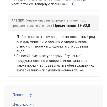
частности, см. товарную позицию
1901
).
РАЗДЕЛ I Живые животные; продукты животного
Примечания ТНВЭД
происхождения (гр. 01-05):
Любая ссылка в этом разделе на конкретный род
или вид животного, если не оговорено иное,
относится также к молодняку этого рода или
вида.
Во всей Номенклатуре термин "сушеные"
продукты, если не оговорено иное, означает
также продукты, подвергнутые обезвоживанию,
выпариванию или сублимационной сушке.
Декларанту
Footer
menu
Демо-доступ