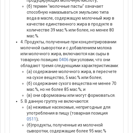
продуцирующих молочную кислоту;
(б) термин "молочные пасты" означает
способную намазываться эмульсию типа
вода в масле, содержащую молочный жир в
качестве единственного жира в продукте в
количестве 39 мас.% или более, но менее 80
мас.%.
4. Продукты, полученные при концентрировании
молочной сыворотки и с добавлением молока
или молочного жира, включаются как сыры в
товарную позицию
0406
при условии, что они
обладают тремя следующими характеристиками:
(а) содержание молочного жира, в пересчете
на сухое вещество, 5 мас.% или более;
(б) содержание сухого вещества не менее 70
мас.%, но не более 85 мас.%; и
(в) они сформованы или могут формоваться.
5. В данную группу не включаются:
(а) неживые насекомые, непригодные для
употребления в пищу (товарная позиция
0511
);
(б)продукты, полученные из молочной
сыворотки, содержащие более 95 мас.%