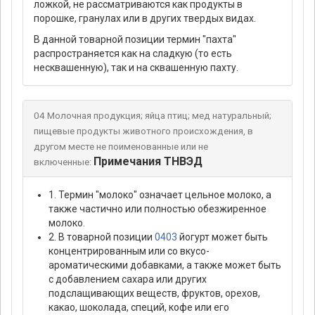
ложкой, не рассматриваются как продукты в
порошке, гранулах или в других твердых видах.
В данной товарной позиции термин "пахта"
распространяется как на сладкую (то есть
несквашенную), так и на сквашенную пахту.
04 Молочная продукция; яйца птиц; мед натуральный;
пищевые продукты животного происхождения, в
другом месте не поименованные или не
Примечания ТНВЭД
включенные:
1. Термин "молоко" означает цельное молоко, а
также частично или полностью обезжиренное
молоко.
2. В товарной позиции
0403
йогурт может быть
концентрированным или со вкусо-
ароматическими добавками, а также может быть
с добавлением сахара или других
подслащивающих веществ, фруктов, орехов,
какао, шоколада, специй, кофе или его