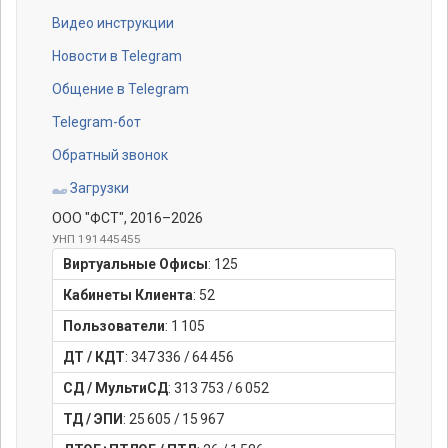
Видео инструкции
Новости в Telegram
Общение в Telegram
Telegram-бот
Обратный звонок
Загрузки
ООО "ФСТ"
, 2016–2026
УНП 191445455
Виртуальные Офисы
:
125
Кабинеты Клиента
:
52
Пользователи
:
1 105
ДТ / КДТ
:
347 336
/
64 456
СД / МультиСД
:
313 753
/
6 052
ТД / ЭПИ
:
25 605
/
15 967