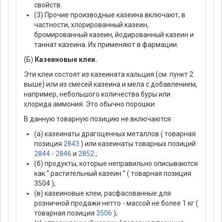
свойств.
(3) Прочие производные казеина включают, в
частности, хлорированный казеин,
бромированный казеин, йодированный казеин и
таннат казеина. Их применяют в фармации.
(Б)
Казеиновые клеи.
Эти клеи состоят из казеината кальция (см. пункт 2
выше) или из смесей казеина и мела с добавлением,
например, небольшого количества буры или
хлорида аммония. Это обычно порошки.
В данную товарную позицию не включаются :
(а) казеинаты драгоценных металлов ( товарная
позиция
2843
) или казеинаты товарных позиций
2844
-
2846
и
2852
;
(б) продукты, которые неправильно описываются
как “ растительный казеин ” ( товарная позиция
3504 );
(в) казеиновые клеи, расфасованные для
розничной продажи нетто - массой не более 1 кг (
товарная позиция
3506
);