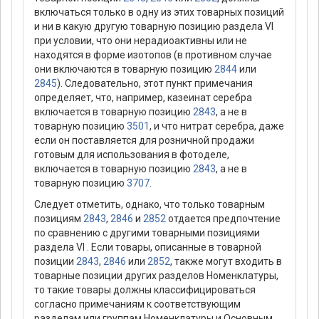
включаться только в одну из этих товарных позиций
и ни в какую другую товарную позицию раздела VI
при условии, что они нерадиоактивны или не
находятся в форме изотопов (в противном случае
они включаются в товарную позицию
2844
или
2845
). Следовательно, этот пункт примечания
определяет, что, например, казеинат серебра
включается в товарную позицию
2843
, а не в
товарную позицию
3501
, и что нитрат серебра, даже
если он поставляется для розничной продажи
готовым для использования в фотоделе,
включается в товарную позицию
2843
, а не в
товарную позицию
3707
.
Следует отметить, однако, что только товарным
позициям
2843
,
2846
и
2852
отдается предпочтение
по сравнению с другими товарными позициями
раздела VI . Если товары, описанные в товарной
позиции
2843
,
2846
или
2852
, также могут входить в
товарные позиции других разделов Номенклатуры,
то такие товары должны классифицироваться
согласно примечаниям к соответствующим
разделам или группам Номенклатуры и Основным