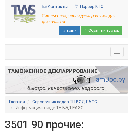
Перейти
Контакты
Парсер КТС
к
основному
Система, созданная декларантами для
содержанию
декларантов
Войти
Обратный Звонок
ТАМОЖЕННОЕ ДЕКЛАРИРОВАНИЕ
TamDoc.by
быстро. качественно. недорого.
Главная
Справочник кодов ТН ВЭД ЕАЭС
Информация о коде ТН ВЭД ЕАЭС
3501 90 прочие: