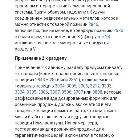
правилам интерпретации Гармонизированной
системы. Таким образом, гадолинит, будучи
соединением редкоземельных металлов, которое
можно отнести к товарной позиции
2846
,
включается, тем не менее, в товарную позицию
2530
в связи с тем, что примечание 3 (а) к
группе 28
исключает из нее все минеральные продукты
раздела V .
Примечание 2 к разделу .
Примечание 2 к данному разделу предусматривает,
что товары (кроме товаров, описанных в товарных
позициях
2843
–
2846
или
2852
), включаемые в
товарную позицию
3004
,
3005
,
3006
,
3212
, 3303,
3304
,
3305
,
3306
,
3307
,
3506
,
3707
или
3808
, которые
расфасованы в виде дозированных форм или для
розничной продажи, должны включаться в эти
товарные позиции несмотря на то, что они также
могли бы быть включены и в другие товарные
позиции Номенклатуры. Например, сера,
поставляемая для розничной продажи для
терапевтических целей, включается в товарную