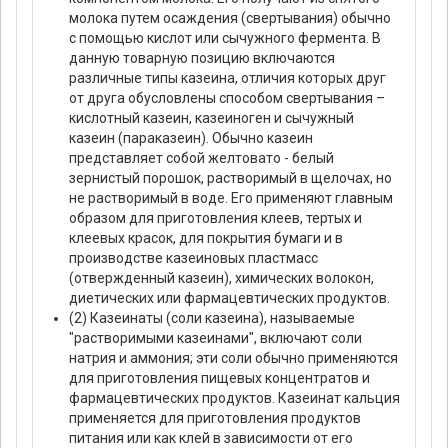
молока путем осаждения (свертывания) обычно
с помощью кислот или сычужного фермента. В
данную товарную позицию включаются
различные типы казеина, отличия которых друг
от друга обусловлены способом свертывания –
кислотный казеин, казеиноген и сычужный
казеин (параказеин). Обычно казеин
представляет собой желтовато - белый
зернистый порошок, растворимый в щелочах, но
не растворимый в воде. Его применяют главным
образом для приготовления клеев, тертых и
клеевых красок, для покрытия бумаги и в
производстве казеиновых пластмасс
(отвержденный казеин), химических волокон,
диетических или фармацевтических продуктов.
(2) Казеинаты (соли казеина), называемые
"растворимыми казеинами", включают соли
натрия и аммония; эти соли обычно применяются
для приготовления пищевых концентратов и
фармацевтических продуктов. Казеинат кальция
применяется для приготовления продуктов
питания или как клей в зависимости от его