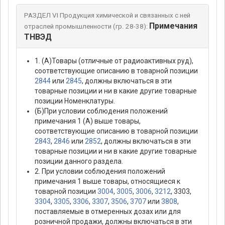
РАЗДЕЛ VI Продукция химической и связанных с ней
Примечания
отраслей промышленности (гр. 28-38):
ТНВЭД
1. (А)Товары (отличные от радиоактивных руд),
соответствующие описанию в товарной позиции
2844
или
2845
, должны включаться в эти
товарные позиции и ни в какие другие товарные
позиции Номенклатуры.
(Б)При условии соблюдения положений
примечания 1 (А) выше товары,
соответствующие описанию в товарной позиции
2843
,
2846
или
2852
, должны включаться в эти
товарные позиции и ни в какие другие товарные
позиции данного раздела.
2. При условии соблюдения положений
примечания 1 выше товары, относящиеся к
товарной позиции
3004
,
3005
,
3006
,
3212
, 3303,
3304
,
3305
,
3306
,
3307
,
3506
,
3707
или
3808
,
поставляемые в отмеренных дозах или для
розничной продажи, должны включаться в эти