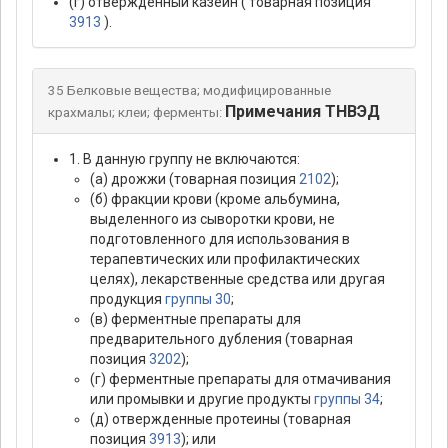
(г) отвержденный казеин ( товарная позиция
3913
).
35 Белковые вещества; модифицированные
Примечания ТНВЭД
крахмалы; клеи; ферменты:
1. В данную группу не включаются:
(а) дрожжи (товарная позиция
2102
);
(б) фракции крови (кроме альбумина,
выделенного из сыворотки крови, не
подготовленного для использования в
терапевтических или профилактических
целях), лекарственные средства или другая
продукция
группы 30
;
(в) ферментные препараты для
предварительного дубления (товарная
позиция
3202
);
(г) ферментные препараты для отмачивания
или промывки и другие продукты
группы 34
;
(д) отвержденные протеины (товарная
позиция
3913
); или