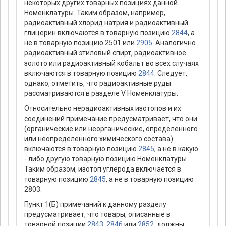
некоторых других товарных позициях данной
Номенклатуры. Таким образом, например,
радиоактивный хлорид натрия и радиоактивный
глицерин включаются в товарную позицию
2844
, а
не в товарную позицию 2501 или
2905
. Аналогично
радиоактивный этиловый спирт, радиоактивное
золото или радиоактивный кобальт во всех случаях
включаются в товарную позицию
2844
. Следует,
однако, отметить, что радиоактивные руды
рассматриваются в разделе V Номенклатуры.
Относительно нерадиоактивных изотопов и их
соединений примечание предусматривает, что они
(органические или неорганические, определенного
или неопределенного химического состава)
включаются в товарную позицию
2845
, а не в какую
- либо другую товарную позицию Номенклатуры.
Таким образом, изотоп углерода включается в
товарную позицию
2845
, а не в товарную позицию
2803.
Пункт 1(Б) примечаний к данному разделу
предусматривает, что товары, описанные в
товарной позиции
2843
,
2846
или
2852
, должны