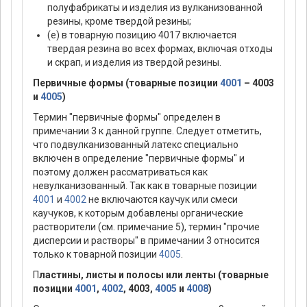
полуфабрикаты и изделия из вулканизованной
резины, кроме твердой резины;
(е) в товарную позицию 4017 включается
твердая резина во всех формах, включая отходы
и скрап, и изделия из твердой резины.
Первичные формы (товарные позиции
4001
– 4003
и
4005
)
Термин "первичные формы" определен в
примечании 3 к данной группе. Следует отметить,
что подвулканизованный латекс специально
включен в определение "первичные формы" и
поэтому должен рассматриваться как
невулканизованный. Так как в товарные позиции
4001
и
4002
не включаются каучук или смеси
каучуков, к которым добавлены органические
растворители (см. примечание 5), термин "прочие
дисперсии и растворы" в примечании 3 относится
только к товарной позиции
4005
.
П
ластины, листы и полосы или ленты (товарные
позиции
4001
,
4002
, 4003,
4005
и
4008
)