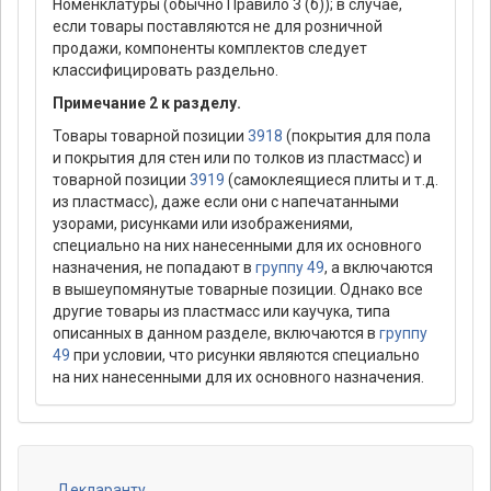
Номенклатуры (обычно Правило 3 (б)); в случае,
если товары поставляются не для розничной
продажи, компоненты комплектов следует
классифицировать раздельно.
Примечание 2 к разделу.
Товары товарной позиции
3918
(покрытия для пола
и покрытия для стен или по толков из пластмасс) и
товарной позиции
3919
(самоклеящиеся плиты и т.д.
из пластмасс), даже если они с напечатанными
узорами, рисунками или изображениями,
специально на них нанесенными для их основного
назначения, не попадают в
группу 49
, а включаются
в вышеупомянутые товарные позиции. Однако все
другие товары из пластмасс или каучука, типа
описанных в данном разделе, включаются в
группу
49
при условии, что рисунки являются специально
на них нанесенными для их основного назначения.
Декларанту