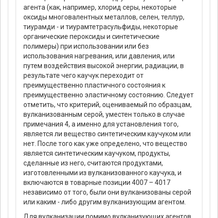
агента (как, например, хлорид серы, некоторые
оксиды многовалентных металлов, селен, теллур,
тиурамди - и тиурамтетрасульфиды, некоторые
органические пероксиды и синтетические
полимеры) при использовании или без
использования нагревания, или давления, или
путем воздействия высокой энергии, радиации, в
результате чего каучук переходит от
преимущественно пластичного состояния к
преимущественно эластичному состоянию. Следует
отметить, что критерий, оцениваемый по образцам,
вулканизованным серой, уместен только в случае
примечания 4, а именно для установления того,
является ли вещество синтетическим каучуком или
нет. После того как уже определено, что вещество
является синтетическим каучуком, продукты,
сделанные из него, считаются продуктами,
изготовленными из вулканизованного каучука, и
включаются в товарные позиции 4007 – 4017
независимо от того, были они вулканизованы серой
или каким - либо другим вулканизующим агентом.
Для вулканизации помимо вулканизующих агентов