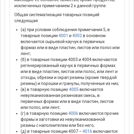
исключенных примечанием 2 к данной группе.
Общая систематизация товарных позиций
следующая:
(а) при условии соблюдения примечания 5, в
товарные позиции
4001
и
4002
в основном
включается сырьевой каучук в первичных
формах или в виде пластин, листов или полос или
лент;
(б) в товарные позиции 4003 и 4004 включаются
регенерированный каучук в первичных формах
или в виде пластин, листов или полос, или лент и
отходы, обрезки и скрап резины (кроме твердой
резины) и порошки и гранулы, полученные из них;
(в) в товарную позицию
4005
включается
невулканизованная резиновая смесь, в
первичных формах или в виде пластин, листов
или полос, или лент;
(г) в товарную позицию
4006
включаются прочие
формы и заготовки из невулканизованной
резины с наполнителем или без него;
(д) в товарные позиции 4007 –
4016
включаются