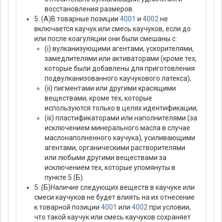
восстановления размеров.
5. (А)В товарные позиции
4001
и
4002
не
включается каучук или смесь каучуков, если до
или после коагуляции они были смешаны с:
(i) вулканизующими агентами, ускорителями,
замедлителями или активаторами (кроме тех,
которые были добавлены для приготовления
подвулканизованного каучукового латекса);
(ii) пигментами или другими красящими
веществами, кроме тех, которые
используются только в целях идентификации;
(iii) пластификаторами или наполнителями (за
исключением минерального масла в случае
маслонаполненного каучука), усиливающими
агентами, органическими растворителями
или любыми другими веществами за
исключением тех, которые упомянуты в
пункте 5 (Б).
5. (Б)Hаличие следующих веществ в каучуке или
смеси каучуков не будет влиять на их отнесение
к товарной позиции
4001
или
4002
при условии,
что такой каучук или смесь каучуков сохраняет