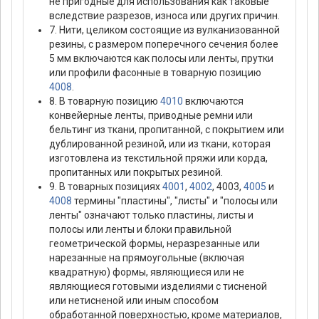
не пригодные для использования как таковые
вследствие разрезов, износа или других причин.
7. Нити, целиком состоящие из вулканизованной
резины, с размером поперечного сечения более
5 мм включаются как полосы или ленты, прутки
или профили фасонные в товарную позицию
4008
.
8. В товарную позицию
4010
включаются
конвейерные ленты, приводные ремни или
бельтинг из ткани, пропитанной, с покрытием или
дублированной резиной, или из ткани, которая
изготовлена из текстильной пряжи или корда,
пропитанных или покрытых резиной.
9. В товарных позициях
4001
,
4002
, 4003,
4005
и
4008
термины "пластины", "листы" и "полосы или
ленты" означают только пластины, листы и
полосы или ленты и блоки правильной
геометрической формы, неразрезанные или
нарезанные на прямоугольные (включая
квадратную) формы, являющиеся или не
являющиеся готовыми изделиями с тисненой
или нетисненой или иным способом
обработанной поверхностью, кроме материалов,