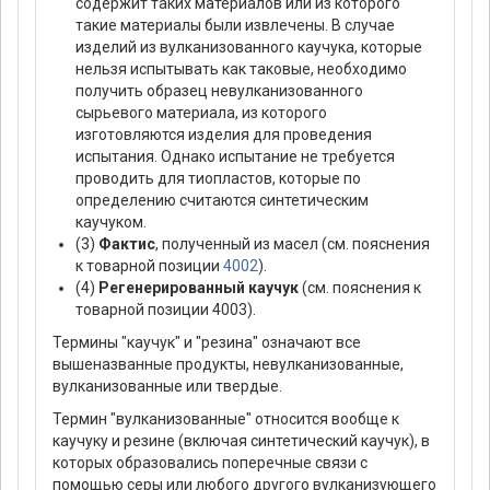
содержит таких материалов или из которого
такие материалы были извлечены. В случае
изделий из вулканизованного каучука, которые
нельзя испытывать как таковые, необходимо
получить образец невулканизованного
сырьевого материала, из которого
изготовляются изделия для проведения
испытания. Однако испытание не требуется
проводить для тиопластов, которые по
определению считаются синтетическим
каучуком.
(3)
Фактис
, полученный из масел (см. пояснения
к товарной позиции
4002
).
(4)
Регенерированный каучук
(см. пояснения к
товарной позиции 4003).
Термины "каучук" и "резина" означают все
вышеназванные продукты, невулканизованные,
вулканизованные или твердые.
Термин "вулканизованные" относится вообще к
каучуку и резине (включая синтетический каучук), в
которых образовались поперечные связи с
помощью серы или любого другого вулканизующего