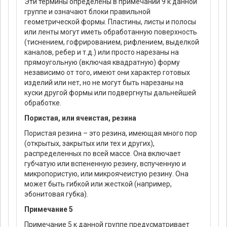
Эти термины определены в примечании 9 к данной
группе и означают блоки правильной
геометрической формы. Пластины, листы и полосы
или ленты могут иметь обработанную поверхность
(тиснением, гофрированием, рифлением, выделкой
каналов, ребер и т.д.) или просто нарезаны на
прямоугольную (включая квадратную) форму
независимо от того, имеют они характер готовых
изделий или нет, но не могут быть нарезаны на
куски другой формы или подвергнуты дальнейшей
обработке.
Пористая, или ячеистая, резина
Пористая резина – это резина, имеющая много пор
(открытых, закрытых или тех и других),
распределенных по всей массе. Она включает
губчатую или вспененную резину, вспученную и
микропористую, или микроячеистую резину. Она
может быть гибкой или жесткой (например,
эбонитовая губка).
Примечание 5
Примечание 5 к данной группе предусматривает