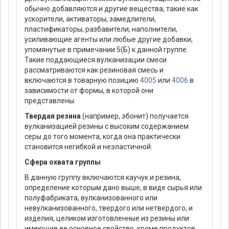
обычно добавляются и другие вещества, такие как
ускорители, активаторы, замедлители,
пластификаторы, разбавители, наполнители,
усиливающие агенты или любые другие добавки,
упомянутые в примечании 5(Б) к данной группе.
Такие поддающиеся вулканизации смеси
рассматриваются как резиновая смесь и
включаются в товарную позицию
4005
или
4006
в
зависимости от формы, в которой они
представлены.
Твердая резина
(например, эбонит) получается
вулканизацией резины с высоким содержанием
серы до того момента, когда она практически
становится негибкой и неэластичной.
Сфера охвата группы
В данную группу включаются каучук и резина,
определение которым дано выше, в виде сырья или
полуфабриката, вулканизованного или
невулканизованного, твердого или нетвердого, и
изделия, целиком изготовленные из резины или
имеющие ее основное свойство, кроме продуктов,