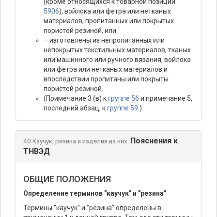
(кроме относящихся к товарной позиции
5906
), войлока или фетра или нетканых
материалов, пропитанных или покрытых
пористой резиной, или
– изготовлены из непропитанных или
непокрытых текстильных материалов, тканых
или машинного или ручного вязания, войлока
или фетра или нетканых материалов и
впоследствии пропитаны или покрыты
пористой резиной.
(Примечание 3 (в) к
группе 56
и примечание 5,
последний абзац, к
группе 59
.)
Пояснения к
40 Каучук, резина и изделия из них:
ТНВЭД
ОБЩИЕ ПОЛОЖЕНИЯ
Определение терминов "каучук" и "резина"
Термины "каучук" и "резина" определены в