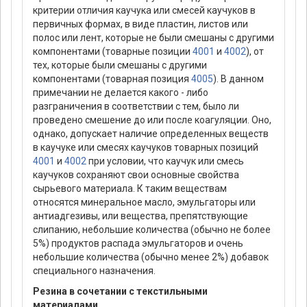
критерии отличия каучука или смесей каучуков в
первичных формах, в виде пластин, листов или
полос или лент, которые не были смешаны с другими
компонентами (товарные позиции
4001
и
4002
), от
тех, которые были смешаны с другими
компонентами (товарная позиция
4005
). В данном
примечании не делается какого - либо
разграничения в соответствии с тем, было ли
проведено смешение до или после коагуляции. Оно,
однако, допускает наличие определенных веществ
в каучуке или смесях каучуков товарных позиций
4001
и
4002
при условии, что каучук или смесь
каучуков сохраняют свои основные свойства
сырьевого материала. К таким веществам
относятся минеральное масло, эмульгаторы или
антиадгезивы, или вещества, препятствующие
cлипанию, небольшие количества (обычно не более
5%) продуктов распада эмульгаторов и очень
небольшие количества (обычно менее 2%) добавок
специального назначения.
Резина в сочетании с текстильными
материалами