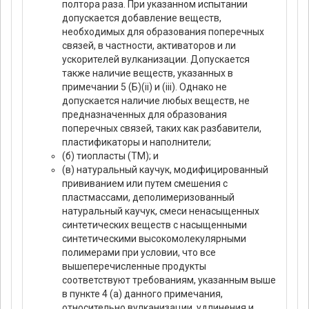
полтора раза. При указанном испытании
допускается добавление веществ,
необходимых для образования поперечных
связей, в частности, активаторов и ли
ускорителей вулканизации. Допускается
также наличие веществ, указанных в
примечании 5 (Б)(ii) и (iii). Однако не
допускается наличие любых веществ, не
предназначенных для образования
поперечных связей, таких как разбавители,
пластификаторы и наполнители;
(б) тиопласты (ТМ); и
(в) натуральный каучук, модифицированный
прививанием или путем смешения с
пластмассами, деполимеризованный
натуральный каучук, смеси ненасыщенных
синтетических веществ с насыщенными
синтетическими высокомолекулярными
полимерами при условии, что все
вышеперечисленные продукты
соответствуют требованиям, указанным выше
в пункте 4 (а) данного примечания,
относительно вулканизации, удлинения и