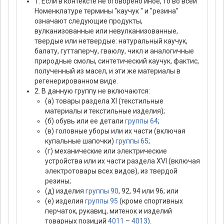
1. Если в контексте не оговорено иное, то во всей
Hоменклатуре термины "каучук " и "резина"
означают следующие продукты,
вулканизованные или невулканизованные,
твердые или нетвердые: натуральный каучук,
балату, гуттаперчу, гваюлу, чикл и аналогичные
природные смолы, синтетический каучук, фактис,
полученный из масел, и эти же материалы в
регенерированном виде.
2. В данную группу не включаются:
(а) товары раздела XI (текстильные
материалы и текстильные изделия);
(б) обувь или ее детали
группы 64
;
(в) головные уборы или их части (включая
купальные шапочки)
группы 65
;
(г) механические или электрические
устройства или их части раздела XVI (включая
электротовары всех видов), из твердой
резины;
(д) изделия
группы 90
, 92, 94 или 96; или
(е) изделия
группы 95
(кроме спортивных
перчаток, рукавиц, митенок и изделий
товарных позиций
4011
–
4013
).