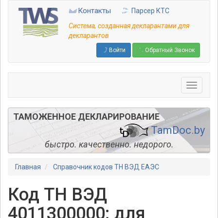
Перейти
Контакты
Парсер КТС
к
основному
Система, созданная декларантами для
содержанию
декларантов
Войти
Обратный Звонок
ТАМОЖЕННОЕ ДЕКЛАРИРОВАНИЕ
TamDoc.by
быстро. качественно. недорого.
Главная
Справочник кодов ТН ВЭД ЕАЭС
Код ТН ВЭД
4011300000: для