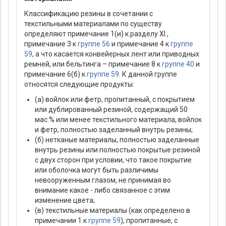
Классификацию резины в сочетании с
текстильными материалами по существу
определяют примечание 1(и) к разделу XI ,
примечание 3 к
группе 56
и примечание 4 к
группе
59
, а что касается конвейерных лент или приводных
ремней, или бельтинга – примечание 8 к
группе 40
и
примечание 6(б) к
группе 59
. К данной группе
относятся следующие продукты:
(а) войлок или фетр, пропитанный, с покрытием
или дублированный резиной, содержащий 50
мас.% или менее текстильного материала, войлок
и фетр, полностью заделанный внутрь резины;
(б) нетканые материалы, полностью заделанные
внутрь резины или полностью покрытые резиной
с двух сторон при условии, что такое покрытие
или оболочка могут быть различимы
невооруженным глазом, не принимая во
внимание какое - либо связанное с этим
изменение цвета;
(в) текстильные материалы (как определено в
примечании 1 к
группе 59
), пропитанные, с