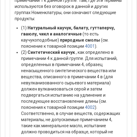
примечании 1 к данной группе. Там, где эти термины
используются без оговорок в данной и других
группах Номенклатуры, они означают следующие
продукты:
(1)
Натуральный каучук, балату, гуттаперчу,
гваюлу, чикл и аналогичные
(то есть
каучукоподобные)
природные смолы
(см.
пояснение к товарной позиции
4001
).
(2)
Синтетический каучук
, как определено в
примечании 4 к данной группе. Для испытаний,
определенных в примечании 4, образец
ненасыщенного синтетического вещества или
вещества, описанного в примечании 4 в (для
невулканизованного сырьевого материала)
должен вулканизоваться серой и затем
подвергаться испытанию на удлинение и
последующее восстановление длины (см.
пояснения к товарной позиции
4002
).
Соответственно, в случае веществ, содержащих
материалы, не допускаемые примечанием 4,
такие как минеральное масло, испытание
должно проводиться на образце, который не