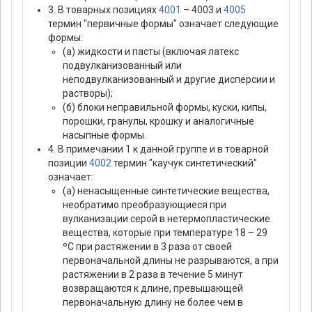
3. В товарных позициях
4001
– 4003 и
4005
термин "первичные формы" означает следующие
формы:
(а) жидкости и пасты (включая латекс
подвулканизованный или
неподвулканизованный и другие дисперсии и
растворы);
(б) блоки неправильной формы, куски, кипы,
порошки, гранулы, крошку и аналогичные
насыпные формы.
4. В примечании 1 к данной группе и в товарной
позиции
4002
термин "каучук синтетический"
означает:
(а) ненасыщенные синтетические вещества,
необратимо преобразующиеся при
вулканизации серой в нетермопластические
вещества, которые при температуре 18 – 29
ºС при растяжении в 3 раза от своей
первоначальной длины не разрываются, а при
растяжении в 2 раза в течение 5 минут
возвращаются к длине, превышающей
первоначальную длину не более чем в