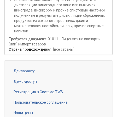
дистилляции виноградного вина или выжимок
винограда; виски; ром и прочие спиртовые настойки,
полученные в результате дистилляции сброженных
продуктов из сахарного тростника; джин и
можжевеловая настойка; ликеры; прочие спиртные
напитки
Требуется документ
: 01011 - Лицензия на экспорт и
(или) импорт товаров
Страна происхождения
:
[все страны]
Декларанту
Footer
menu
Демо-доступ
Регистрация в Системе TWS
Пользовательское соглашение
Наши цены