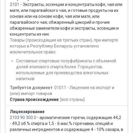
2101
- Экстракты, эссенции и концентраты кофе, чая или
мате, или парагвайского чая, и готовые продукты на их
основе или на основе кофе, чая или мате, или
парагвайского чая; обжаренный цикорий и прочие
обжаренные заменители кофе и экстракты, эссенции и
концентраты из них:
Товары (происходящие из третьих стран), при импорте
которых в Республику Беларусь установлено
исключительное право:
Составные спиртовые полуфабрикаты с объемной
долей этилового спирта более 7 процентов,
используемые для производства алкогольных
напитков
Требуется документ
: 01011 - Лицензия на экспорт и
(или) импорт товаров
Страна происхождения
:
[все страны]
Лицензирование
2103 90 300 0
- ароматические горечи, содержащие 44,2
- 49,2 об.% спирта и 1,5 - 6 мас.% горечавки, специй и
различных ингредиентов и содержащие 4 - 10% сахара, в