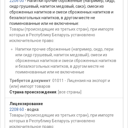
2206 00
- Напитки прочие сброженные (например, сидр,
сидр грушевый, напиток медовый, сакэ); смеси из
сброженных напитков и смеси сброженных напитков и
безалкогольных напитков, в другом месте не
поименованные или не включенные:
Товары (происходящие из третьих стран), при импорте
которых в Республику Беларусь установлено
исключительное право:
Напитки прочие сброженные (например, сидр, пери
или сидр грушевый, напиток медовый); смеси из
сброженных напитков и смеси сброженных напитков
и безалкогольных напитков, в другом месте не
поименованные или не включенные
Требуется документ
: 01011 - Лицензия на экспорт и
(или) импорт товаров
Страна происхождения
:
[все страны]
Лицензирование
2208 60
- водка:
Товары (происходящие из третьих стран), при импорте
которых в Республику Беларусь установлено
исключительное право: