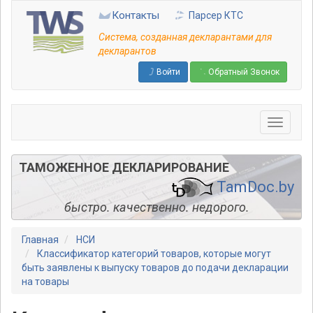
Перейти
Контакты
Парсер КТС
к
основному
Система, созданная декларантами для
содержанию
декларантов
Войти
Обратный Звонок
ТАМОЖЕННОЕ ДЕКЛАРИРОВАНИЕ
TamDoc.by
быстро. качественно. недорого.
Главная
НСИ
Классификатор категорий товаров, которые могут
быть заявлены к выпуску товаров до подачи декларации
на товары