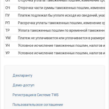
ОП
Отсрочка уплаты таможенных пошлин, изменение срок
ОЧ
Отсрочка части суммы таможенных пошлин, изменение
ПУ
Платеж подлежал бы уплате исходя из сведений, указ
РП
Рассрочка уплаты таможенных пошлин, изменение сро
ТР
Уплата таможенных пошлин по временной таможенной 
УМ
Платеж не уплачивается или уплачивается в размере,
УН
Условное исчисление таможенных пошлин, налогов и т
УР
Условное исчисление таможенных пошлин, налогов и 
Декларанту
Footer
menu
Демо-доступ
Регистрация в Системе TWS
Пользовательское соглашение