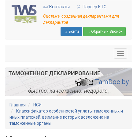
Перейти
Контакты
Парсер КТС
к
основному
Система, созданная декларантами для
содержанию
декларантов
Войти
Обратный Звонок
ТАМОЖЕННОЕ ДЕКЛАРИРОВАНИЕ
TamDoc.by
быстро. качественно. недорого.
Главная
НСИ
Классификатор особенностей уплаты таможенных и
иных платежей, взимание которых возложено на
таможенные органы