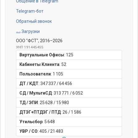
Общение в Telegram
Telegram-бот
Обратный звонок
Загрузки
ООО "ФСТ"
, 2016–2026
УНП 191445455
Виртуальные Офисы
:
125
Кабинеты Клиента
:
52
Пользователи
:
1 105
ДТ / КДТ
:
347 337
/
64 456
СД / МультиСД
:
313 771
/
6 052
ТД / ЭПИ
:
25 628
/
15 980
ДТЭГ+ПТДЭГ / ПТД
:
26
/
1 586
Утильсбор
:
5 648
УВР / СО
:
405
/
21 483