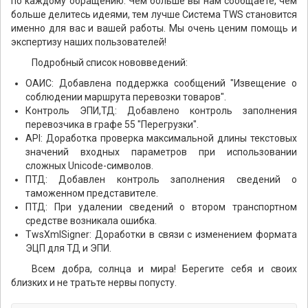
по каждому обращению. Чем больше вы нам сообщаете, чем
больше делитесь идеями, тем лучше Система TWS становится
именно для вас и вашей работы. Мы очень ценим помощь и
экспертизу наших пользователей!
Подробный список нововведений:
ОАИС: Добавлена поддержка сообщений "Извещение о
соблюдении маршрута перевозки товаров".
Контроль ЭПИ,ТД: Добавлено контроль заполнения
перевозчика в графе 55 "Перегрузки".
API: Доработка проверка максимальной длины текстовых
значений входных параметров при использовании
сложных Unicode-символов.
ПТД: Добавлен контроль заполнения сведений о
таможенном представителе.
ПТД: При удалении сведений о втором транспортном
средстве возникала ошибка.
TwsXmlSigner: Доработки в связи с изменением формата
ЭЦП для ТД и ЭПИ.
Всем добра, солнца и мира! Берегите себя и своих
близких и не тратьте нервы попусту.