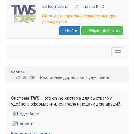
Перейти
Контакты
Парсер КТС
к
основному
Система, созданная декларантами для
содержанию
декларантов
Войти
Обратный Звонок
Главная
v2026.238 – Различные доработки и улучшения
Система TWS
— это online-система для быстрого и
удобного оформления, контроля и подачи деклараций.
Подробнее
Новости
Новости в Telegram