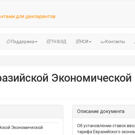
антами для декларантов
Поддержка
ТН ВЭД
НСИ
Контакты
разийской Экономической 
Описание документа
Об установлении ставок вв
йской Экономической
тарифа Евразийского эконо