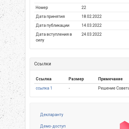
Номер
22
Дата принятия
18.02.2022
Дата публикации
14.03.2022
Дата вступления в
24.03.2022
силу
Ссылки
Ссылка
Размер
Примечание
ссылка 1
-
Решение Совет
Декларанту
Footer
menu
Демо-доступ