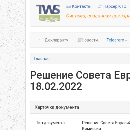
Перейти
Контакты
Парсер КТС
к
основному
Система, созданная деклар
содержанию
Декларанту
Новости
Telegram
Главная
Решение Совета Ев
18.02.2022
Карточка документа
Тип документа
Решение Совета Еврази
Комиссии