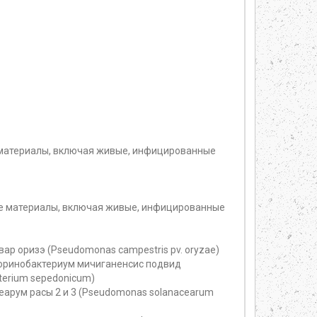
 материалы, включая живые, инфицированные
же материалы, включая живые, инфицированные
ар оризэ (Pseudomonas campestris pv. oryzae)
 Коринобактериум мичиганенсис подвид
terium sepedonicum)
цеарум расы 2 и 3 (Pseudomonas solanacearum