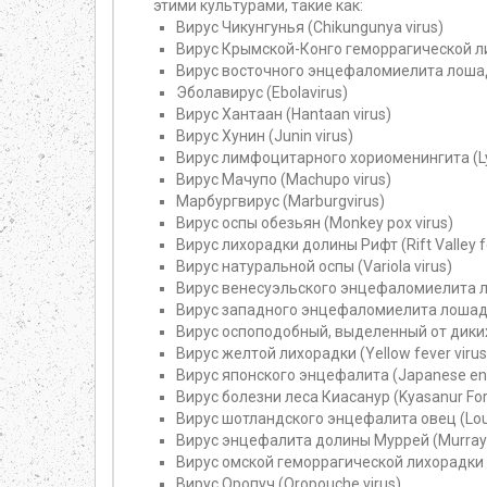
этими культурами, такие как:
Вирус Чикунгунья (Chikungunya virus)
Вирус Крымской-Конго геморрагической лих
Вирус восточного энцефаломиелита лошадей 
Эболавирус (Ebolavirus)
Вирус Хантаан (Hantaan virus)
Вирус Хунин (Junin virus)
Вирус лимфоцитарного хориоменингита (Lym
Вирус Мачупо (Machupo virus)
Марбургвирус (Marburgvirus)
Вирус оспы обезьян (Monkey pox virus)
Вирус лихорадки долины Рифт (Rift Valley fe
Вирус натуральной оспы (Variola virus)
Вирус венесуэльского энцефаломиелита лош
Вирус западного энцефаломиелита лошадей 
Вирус оспоподобный, выделенный от диких ж
Вирус желтой лихорадки (Yellow fever virus
Вирус японского энцефалита (Japanese ence
Вирус болезни леса Киасанур (Kyasanur Fore
Вирус шотландского энцефалита овец (Loupin
Вирус энцефалита долины Муррей (Murray Va
Вирус омской геморрагической лихорадки (
Вирус Оропуч (Oropouche virus)