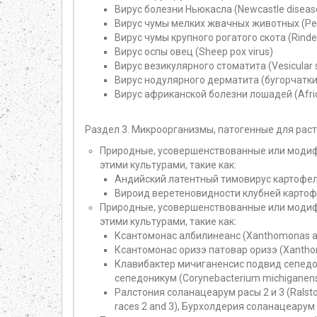
Вирус болезни Ньюкасла (Newcastle disease
Вирус чумы мелких жвачных животных (Pest
Вирус чумы крупного рогатого скота (Rinder
Вирус оспы овец (Sheep pox virus)
Вирус везикулярного стоматита (Vesicular st
Вирус нодулярного дерматита (бугорчатки) 
Вирус африканской болезни лошадей (Africa
Раздел 3. Микроорганизмы, патогенные для раст
Природные, усовершенствованные или модиф
этими культурами, такие как:
Андийский латентный тимовирус картофеля 
Вироид веретеновидности клубней картофеля
Природные, усовершенствованные или модиф
этими культурами, такие как:
Ксантомонас албилинеанс (Xanthomonas al
Ксантомонас оризэ патовар оризэ (Xanthom
Клавибактер мичиганенсис подвид сепедон
сепедоникум (Corynebacterium michiganen
Ралстония соланацеарум расы 2 и 3 (Ralst
races 2 and 3), Бурхолдерия соланацеарум р