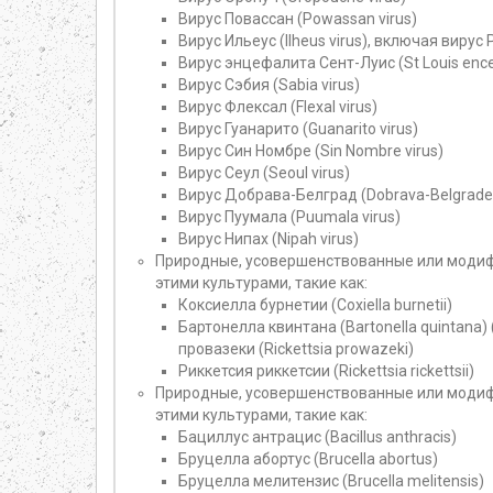
Вирус Повассан (Powassan virus)
Вирус Ильеус (Ilheus virus), включая вирус Р
Вирус энцефалита Сент-Луис (St Louis enceph
Вирус Сэбия (Sabia virus)
Вирус Флексал (Flexal virus)
Вирус Гуанарито (Guanarito virus)
Вирус Син Номбре (Sin Nombre virus)
Вирус Сеул (Seoul virus)
Вирус Добрава-Белград (Dobrava-Belgrade 
Вирус Пуумала (Puumala virus)
Вирус Нипах (Nipah virus)
Природные, усовершенствованные или модиф
этими культурами, такие как:
Коксиелла бурнетии (Coxiella burnetii)
Бартонелла квинтана (Bartonella quintana)
провазеки (Rickettsia prowazeki)
Риккетсия риккетсии (Rickettsia rickettsii)
Природные, усовершенствованные или модиф
этими культурами, такие как:
Бациллус антрацис (Bacillus anthracis)
Бруцелла абортус (Brucella abortus)
Бруцелла мелитензис (Brucella melitensis)