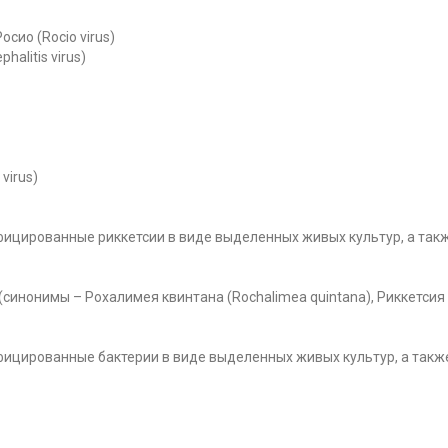
осио (Rocio virus)
alitis virus)
virus)
ицированные риккетсии в виде выделенных живых культур, а так
 (синонимы – Рохалимея квинтана (Rochalimea quintana), Риккетсия к
ицированные бактерии в виде выделенных живых культур, а так