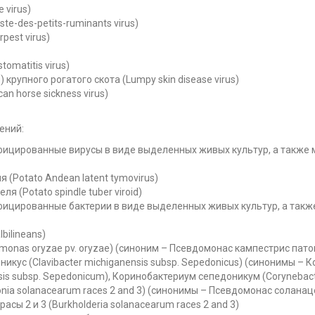
 virus)
e-des-petits-ruminants virus)
pest virus)
omatitis virus)
крупного рогатого скота (Lumpy skin disease virus)
n horse sickness virus)
ений:
ицированные вирусы в виде выделенных живых культур, а также
(Potato Andean latent tymovirus)
 (Potato spindle tuber viroid)
ицированные бактерии в виде выделенных живых культур, а так
bilineans)
onas oryzae pv. oryzae) (синоним – Псевдомонас кампестрис патов
икус (Clavibacter michiganensis subsp. Sepedonicus) (синонимы –
sis subsp. Sepedonicum), Коринобактериум сепедоникум (Corynebac
onia solanacearum races 2 and 3) (синонимы – Псевдомонас солана
асы 2 и 3 (Burkholderia solanacearum races 2 and 3)