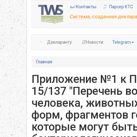
Перейти
Контакты
Парсер КТС
к
основному
Система, созданная деклар
содержанию
Декларанту
Новости
Telegram
Главная
Приложение №1 к П
15/137 "Перечень в
человека, животных
форм, фрагментов г
которые могут быт