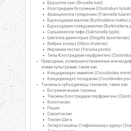
Бруцелла суис (Brucella suis)
Клостридиум ботулинум (Clostridium botul
Франциселла тулярензис (Franciella tularen
Бурхолдерия маллеи (Burkholderia mallei)
Бурхолдерия псевдомаллеи (Burkholderia 
Сальмонелла тифи (Salmonella typhi)
Шигелла дизентериэ (Shigella dysenteriae)
Вибрио холерэ (Vibrio cholerae)
Иерсиния пестис (Yersinia pestis)
Типы Клостридиум перфрингенс (Clostridi
Природные, усовершенствованные или модиф
этими культурами, такие как:
Кокцидиоидес иммитис (Coccidioides immit
Кокцидиоидес посадасии (Coccidioides posa
Токсины и субъединицы токсинов, такие как:
Ботулинические токсины
Токсины Клостридиум перфрингенс (Clostri
Конотоксин
Рицин
Сакситоксин
Токсин Шига
Энтеротоксины Стафилококкус ауреус (Sta