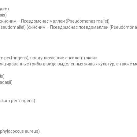
inum)
sis)
 (синоним – Псевдомонас маллеи (Pseudomonas mallei)
pseudomallei) (синоним – Псевдомонас псевдомаллеи (Pseudomona
um perfringens), продуцирующие эпсилон-токсин
ицированные грибы в виде выделенных живых культур, а также 
is)
dasii)
dium perfringens)
phylococcus aureus)