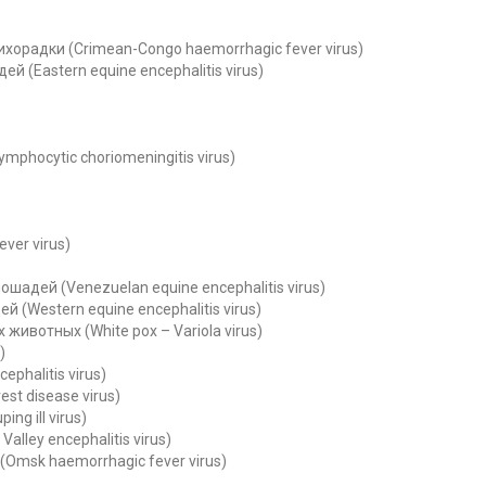
орадки (Crimean-Congo haemorrhagic fever virus)
(Eastern equine encephalitis virus)
phocytic choriomeningitis virus)
ver virus)
адей (Venezuelan equine encephalitis virus)
(Western equine encephalitis virus)
ивотных (White pox – Variola virus)
)
phalitis virus)
st disease virus)
g ill virus)
lley encephalitis virus)
Omsk haemorrhagic fever virus)