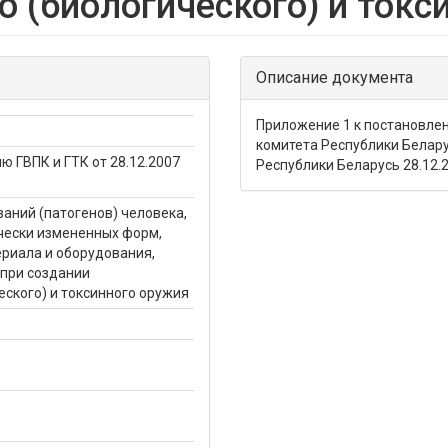
о (биологического) и токс
Описание документа
Приложение 1 к постановле
комитета Республики Белару
 ГВПК и ГТК от 28.12.2007
Республики Беларусь 28.12.
аний (патогенов) человека,
ически измененных форм,
риала и оборудования,
 при создании
еского) и токсинного оружия