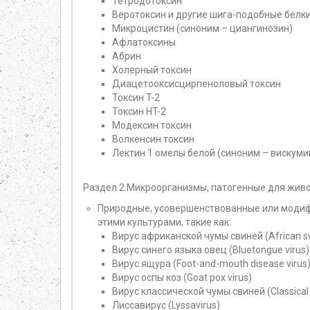
Тетродотоксин
Веротоксин и другие шига-подобные белк
Микроцистин (синоним – циангинозин)
Афлатоксины
Абрин
Холерный токсин
Диацетооксисцирпеноловый токсин
Токсин T-2
Токсин HT-2
Модексин токсин
Волкенсин токсин
Лектин 1 омелы белой (синоним – вискуми
Раздел 2.Микроорганизмы, патогенные для живо
Природные, усовершенствованные или модиф
этими культурами, такие как:
Вирус африканской чумы свиней (African swi
Вирус синего языка овец (Bluetongue virus)
Вирус ящура (Foot-and-mouth disease virus
Вирус оспы коз (Goat pox virus)
Вирус классической чумы свиней (Classical s
Лиссавирус (Lyssavirus)